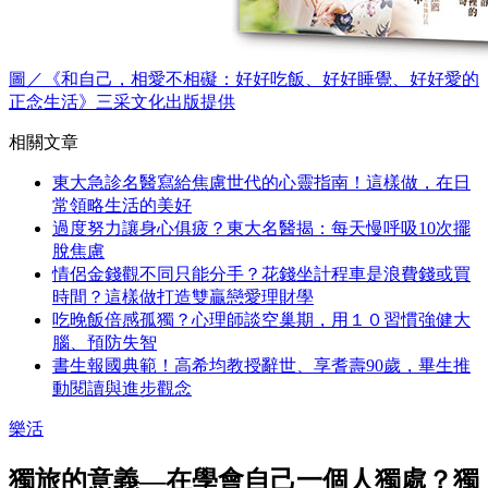
圖／《和自己，相愛不相礙：好好吃飯、好好睡覺、好好愛的
正念生活》三采文化出版提供
相關文章
東大急診名醫寫給焦慮世代的心靈指南！這樣做，在日
常領略生活的美好
過度努力讓身心俱疲？東大名醫揭：每天慢呼吸10次擺
脫焦慮
情侶金錢觀不同只能分手？花錢坐計程車是浪費錢或買
時間？這樣做打造雙贏戀愛理財學
吃晚飯倍感孤獨？心理師談空巢期，用１０習慣強健大
腦、預防失智
書生報國典範！高希均教授辭世、享耆壽90歲，畢生推
動閱讀與進步觀念
樂活
獨旅的意義—在學會自己一個人獨處？獨