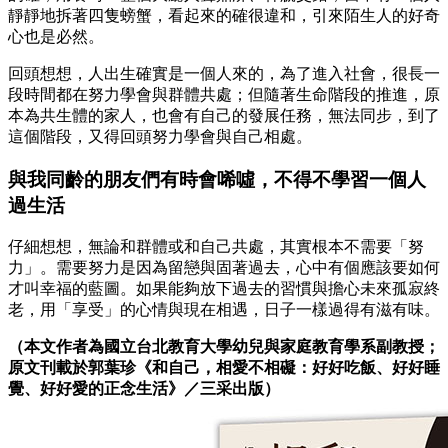
靜靜地拆著四隻螃蟹，看起來的確很違和，引來陌生人的好奇
心也是必然。
回頭想想，人出生確實是一個人來的，為了進入社會，很長一
段時間都在努力學會與群體共處；但隨著生命階段的推進，原
本為共生體的家人，也會有自己的發展任務，無法同步，到了
這個階段，又得回頭努力學會與自己相處。
與我同齡的朋友們有時會唏噓，不得不學習一個人
過生活
仔細想想，無論和群體或和自己共處，其實根本不需要「努
力」。需要努力是因為留戀與固著過去，心中有個應該要如何
才叫幸福的藍圖。如果能夠放下過去的習慣與擔心未來孤寂終
老，用「享受」的心情與現在相遇，日子一樣過得有滋有味。
（本文作者為國立台北教育大學幼兒與家庭教育學系副教授；
原文刊載於郭葉珍《和自己，相愛不相礙：好好吃飯、好好睡
覺、好好愛的正念生活》／三采出版）