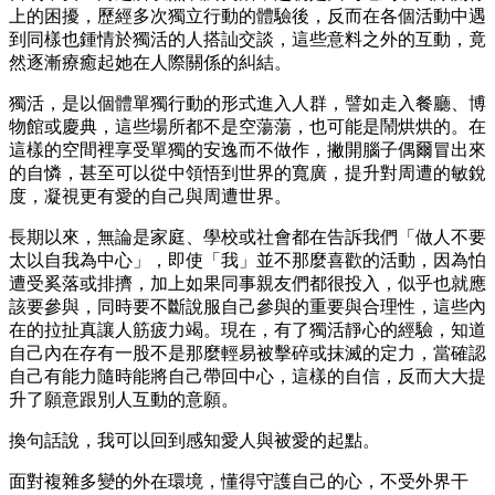
上的困擾，歷經多次獨立行動的體驗後，反而在各個活動中遇
到同樣也鍾情於獨活的人搭訕交談，這些意料之外的互動，竟
然逐漸療癒起她在人際關係的糾結。
獨活，是以個體單獨行動的形式進入人群，譬如走入餐廳、博
物館或慶典，這些場所都不是空蕩蕩，也可能是鬧烘烘的。在
這樣的空間裡享受單獨的安逸而不做作，撇開腦子偶爾冒出來
的自憐，甚至可以從中領悟到世界的寬廣，提升對周遭的敏銳
度，凝視更有愛的自己與周遭世界。
長期以來，無論是家庭、學校或社會都在告訴我們「做人不要
太以自我為中心」，即使「我」並不那麼喜歡的活動，因為怕
遭受奚落或排擠，加上如果同事親友們都很投入，似乎也就應
該要參與，同時要不斷說服自己參與的重要與合理性，這些內
在的拉扯真讓人筋疲力竭。現在，有了獨活靜心的經驗，知道
自己內在存有一股不是那麼輕易被擊碎或抹滅的定力，當確認
自己有能力隨時能將自己帶回中心，這樣的自信，反而大大提
升了願意跟別人互動的意願。
換句話說，我可以回到感知愛人與被愛的起點。
面對複雜多變的外在環境，懂得守護自己的心，不受外界干