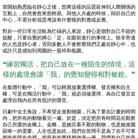
當開始熟悉臨在靜心之後，想將這樣的品質延伸到人際關係的
互動上，自然會愈來愈輕易。與他人共處的時候，歸於自己的
中心，不需分析或思考該有什麼樣的對應或反應。
對於一些日常生活較為忙碌的人來說，靜心是個對自己不錯的
提醒，只要自覺的將心「定」在眼前進行的事情上。除非旁邊
的人也是靜心者，否則多數人不會察覺我們正處在靜心中，也
或許只是感知到周圍的一股祥和氛圍。
❝練習獨活，把自己放在一種陌生的情境，這
樣的處境會讓「我」的覺知變得相對敏銳。❞
在集體行動中，「我」可以輕易放棄選擇權、發言權和自主
權，可是在獨活行動中，「我」就必須做選擇、為自己發言並
處理自我內在所有批評的聲音。
日劇中女主角說，不希望走進動物園，只為了要在計畫的時間
內，把所有的動物看完一遍。於是，決定把所有時間花在觀察
自己所愛的金雕上。金雕，是她百看不厭的動物，也是她進園
區唯一的需要。人生也是如此，我們在世間不是為了在不可掌
握的有限生命裡，把所有的事情都做過一遍。我們有自己的最