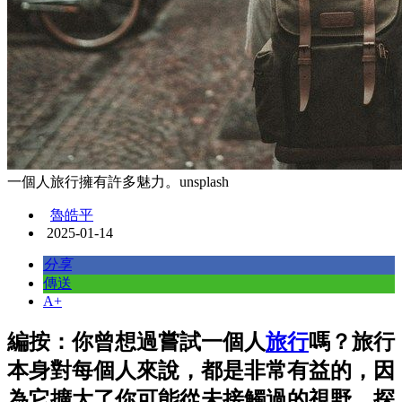
一個人旅行擁有許多魅力。unsplash
魯皓平
2025-01-14
分享
傳送
A+
編按：你曾想過嘗試一個人
旅行
嗎？旅行
本身對每個人來說，都是非常有益的，因
為它擴大了你可能從未接觸過的視野，探