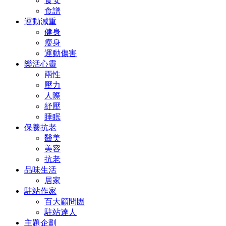
食安
食譜
運動減重
健身
瘦身
運動傷害
樂活心靈
兩性
壓力
人際
紓壓
睡眠
保養抗老
醫美
美容
抗老
品味生活
居家
駐站作家
百大顧問團
駐站達人
主題企劃