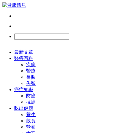
最新文章
醫療百科
疾病
醫療
長照
失智
癌症知識
防癌
抗癌
吃出健康
養生
飲食
營養