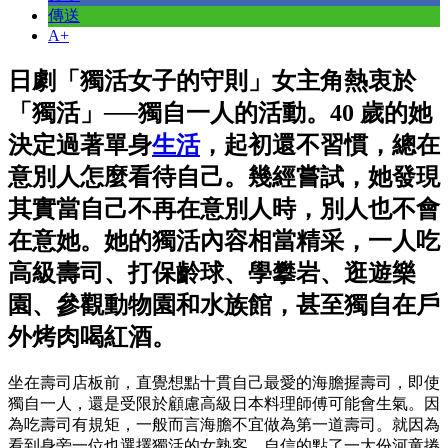
傳送
A+
日劇「獨活女子的守則」女主角熱衷於
「獨活」──獨自一人的活動。40 歲的她
決定過著單身
生活
，起初還不習慣，總在
意別人怎麼看待自己。幾經嘗試，她發現
其實當自己不再在意別人時，別人也不會
在意她。她的獨活內容相當精采，一人吃
高級壽司、打保齡球、學攀岩、逛遊樂
園、參觀動物園和水族館，甚至獨自在戶
外烤肉喝紅酒。
坐在壽司店板前，直覺想點十貫自己最愛的海膽握壽司，即使
獨自一人，還是受限於顧慮高級日本料理師傅可能會生氣。因
為吃壽司有規矩，一般而言海膽不宜做為第一道壽司。就因為
看到身旁一位也選擇獨活的女熟客，自信的點了一大份河童捲