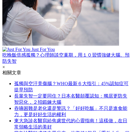
Just For You
吃晚飯倍感孤獨？心理師談空巢期，用１０習慣強健大腦、預
防失智
×
相關文章
孤獨與空汙竟傷腦？WHO最新６大指引：45%認知症可
提早預防
長輩失智一定要同住？日本名醫顛覆認知：獨居更防失
智惡化，２招鍛鍊大腦
吞嚥困難是老化還是警訊？「好好吃飯」不只是進食能
力，更是好好生活的權利
東大急診名醫寫給焦慮世代的心靈指南！這樣做，在日
常領略生活的美好