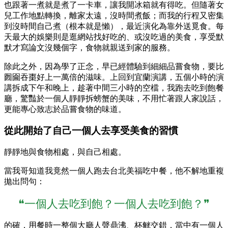
也跟著一煮就是煮了一卡車，讓我開冰箱就有得吃。但隨著女
兒工作地點轉換，離家太遠，沒時間煮飯；而我的行程又密集
到沒時間自己煮（根本就是懶），最近演化為靠外送覓食。每
天最大的娛樂則是逛網站找好吃的、或沒吃過的美食，享受默
默才寫論文沒幾個字，食物就親送到家的服務。
除此之外，因為學了正念，早已經體驗到細細品嘗食物，要比
囫圇吞棗好上一萬倍的滋味。上回到宜蘭演講，五個小時的演
講拆成下午和晚上，趁著中間三小時的空檔，我跑去吃到飽餐
廳，驚豔於一個人靜靜拆螃蟹的美味，不用忙著跟人家說話，
更能專心致志於品嘗食物的味道。
從此開始了自己一個人去享受美食的習慣
靜靜地與食物相處，與自己相處。
當我哥知道我竟然一個人跑去台北美福吃中餐，他不解地重複
拋出問句：
❝一個人去吃到飽？一個人去吃到飽？❞
的確，用餐時一整個大廳人聲鼎沸、杯觥交錯，當中有一個人