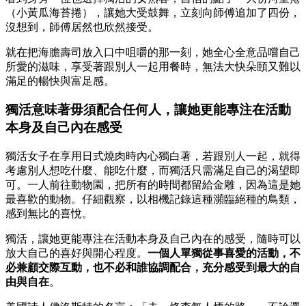
（小黃瓜海苔捲），讓她大受鼓舞，立刻向師傅追加了四份，
沒想到，師傅居然也欣然接受。
就在把海膽壽司放入口中咀嚼的那一刻，她全心全意品嚐自己
所愛的滋味，享受著跟別人一起用餐時，無法大快朵頤又難以
滿足的暢快與富足感。
獨活意味著毋須配合任何人，讓她更能專注在活動
本身及自己內在感受
獨活女子在享用日式燒肉時內心獨白著，若跟別人一起，就得
考慮別人想吃什麼、能吃什麼，而獨活只需滿足自己的渴望即
可。一人前往動物園，把所有的時間都留給金雕，因為這是她
最喜歡的動物。仔細觀察，以相機記錄這種瀕臨絕種的鳥類，
感到無比的喜悅。
獨活，讓她更能專注在活動本身及自己內在的感受，隨時可以
放大自己的喜好與開心程度。
一個人單獨從事喜愛的活動，不
必兼顧交際互動，也不必和誰協調配合，充分感受到最大的自
由與自在
。