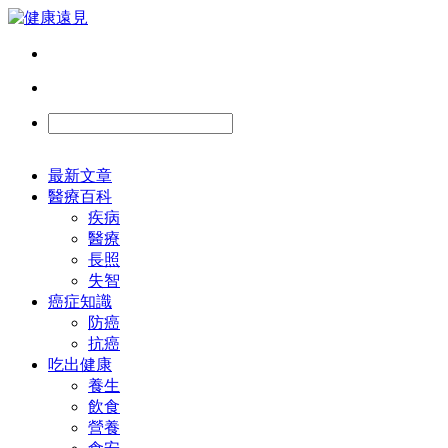
最新文章
醫療百科
疾病
醫療
長照
失智
癌症知識
防癌
抗癌
吃出健康
養生
飲食
營養