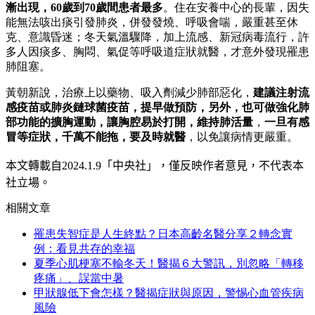
漸出現，60歲到70歲間患者最多
。住在安養中心的長輩，因失
能無法咳出痰引發肺炎，併發發燒、呼吸會喘，嚴重甚至休
克、意識昏迷；冬天氣溫驟降，加上流感、新冠病毒流行，許
多人因痰多、胸悶、氣促等呼吸道症狀就醫，才意外發現罹患
肺阻塞。
黃朝新說，治療上以藥物、吸入劑減少肺部惡化，
建議注射流
感疫苗或肺炎鏈球菌疫苗，提早做預防，另外，也可做強化肺
部功能的擴胸運動，讓胸腔易於打開，維持肺活量
，
一旦有感
冒等症狀，千萬不能拖，要及時就醫
，以免讓病情更嚴重。
本文轉載自
2024.1.9
「中央社」
，僅反映作者意見，不代表本
社立場。
相關文章
罹患失智症是人生終點？日本高齡名醫分享２轉念實
例：看見共存的幸福
夏季心肌梗塞不輸冬天！醫揭６大警訊，別忽略「轉移
疼痛」、誤當中暑
甲狀腺低下會怎樣？醫揭症狀與原因，警惕心血管疾病
風險