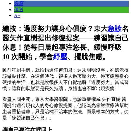
分享
傳送
A+
編按：過度努力讓身心俱疲？東大
急診
名
醫矢作直樹提出修復提案——練習讓自己
休息！從每日晨起專注悠長、緩慢呼吸
10 次開始，學會
紓壓
、擺脫焦慮。
睡前狂刷手機，就怕錯過任何消息；週末明明沒事，卻總覺得
該做點什麼。在這個時代，很多人過著壓力大、拖著疲憊身心
硬撐的生活，也就是說很多人不自覺地將「過度努力」當成習
慣；這樣的狀態要是長久持續，身體也會不斷出現疾病！
看盡人間生死，東京大學醫學院，急診重症權威 矢作直樹 醫
師提出適合現代人的身心修復提案，他認為光靠對症療法幫助
患者重拾健康，只是治標不治本的做法。而最根本的方式，便
是「練習讓自己休息」。
讓自己專注在呼吸上