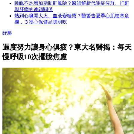
睡眠不足增加脂肪肝風險？醫師解析代謝症候群、打鼾
與肝病的連鎖關係
熱到心臟開大火、血液變糖漿？醫警告夏季心肌梗塞危
機，３護心保健品聰明吃
紓壓
過度努力讓身心俱疲？東大名醫揭：每天
慢呼吸10次擺脫焦慮