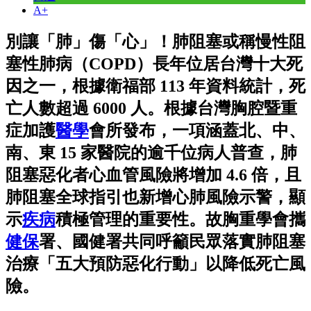
A+
別讓「肺」傷「心」！肺阻塞或稱慢性阻
塞性肺病（COPD）長年位居台灣十大死
因之一，根據衛福部 113 年資料統計，死
亡人數超過 6000 人。根據台灣胸腔暨重
症加護
醫學
會所發布，一項涵蓋北、中、
南、東 15 家醫院的逾千位病人普查，肺
阻塞惡化者心血管風險將增加 4.6 倍，且
肺阻塞全球指引也新增心肺風險示警，顯
示
疾病
積極管理的重要性。故胸重學會攜
健保
署、國健署共同呼籲民眾落實肺阻塞
治療「五大預防惡化行動」以降低死亡風
險。