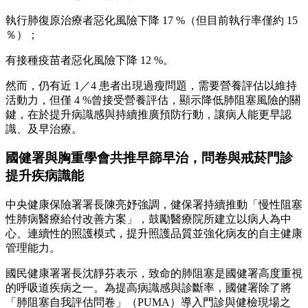
執行肺復原治療者惡化風險下降 17 %（但目前執行率僅約 15
％）；
有接種疫苗者惡化風險下降 12 %。
然而，仍有近 1／4 患者出現過瘦問題，需要營養評估以維持
活動力，但僅 4 %曾接受營養評估，顯示降低肺阻塞風險的關
鍵，在於提升病識感與持續推廣預防行動，讓病人能更早認
識、及早治療。
國健署與胸重學會共推早篩早治，問卷與戒菸門診
提升疾病識能
中央健康保險署署長陳亮妤強調，健保署持續推動「慢性阻塞
性肺病醫療給付改善方案」，鼓勵醫療院所建立以病人為中
心、連續性的照護模式，提升照護品質並強化病友的自主健康
管理能力。
國民健康署署長沈靜芬表示，致命的肺阻塞是國健署高度重視
的呼吸道疾病之一。為提高病識感與診斷率，國健署除了將
「肺阻塞自我評估問卷」（PUMA）導入門診與健檢現場之