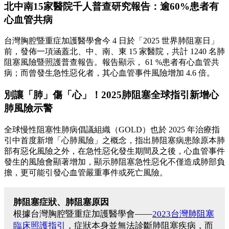
北中南15家醫院千人普查研究報告：逾60%患者有
心血管共病
台灣胸腔暨重症加護醫學會今 4 日於「2025 世界肺阻塞日」
前，發佈一項涵蓋北、中、南、東 15 家醫院，共計 1240 名肺
阻塞風險暨照護普查報告。報告顯示， 61 %患者有心血管共
病；而曾發生急性惡化者，其心血管事件風險增加 4.6 倍。
別讓「肺」傷「心」！2025肺阻塞全球指引新增心
肺風險示警
全球慢性阻塞性肺病倡議組織（GOLD）也於 2025 年治療指
引中首度新增「心肺風險」之概念，指出肺阻塞病患除原本肺
部有惡化風險之外，在急性惡化發生期間及之後，心血管事件
發生的風險會顯著增加，顯示肺阻塞急性惡化不僅造成肺部負
擔，更可能引發心血管嚴重事件或死亡風險。
肺阻塞症狀、肺阻塞原因
根據台灣胸腔暨重症加護醫學會——
2023台灣肺阻塞
臨床照護指引
，症狀本身並無法診斷肺阻塞疾病，而