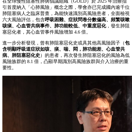
在全球慢性阻塞性肺病倡議組織（GOLD）於 2025 年治療指
引首度納入「心肺風險」概念之際，學會亦已完成國內逾千位
肺阻塞病人之臨床普查，為能快速識別高風險患者，全面檢視
六大風險評估，包含
呼吸困難、症狀問卷分數偏高、頻繁咳嗽
咳痰、心血管共病事件、肺功能較低、中重度惡化
，發生肺阻
塞惡化者，其心血管事件風險增加 4.6 倍。
進一步分析發現，曾有肺阻塞惡化史或具其他高風險因子（
包
含明顯呼吸道症狀如咳、痰、喘、悶，肺功能差、心血管共
病、肺阻塞惡化史
）的患者，再次發生肺阻塞惡化的風險為低
風險族群的 8.1 倍，凸顯早期識別高風險族群與介入治療的重
要性。