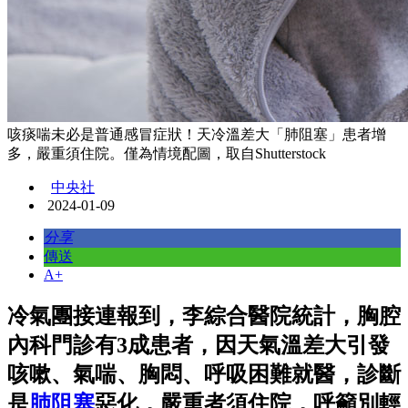
咳痰喘未必是普通感冒症狀！天冷溫差大「肺阻塞」患者增
多，嚴重須住院。僅為情境配圖，取自Shutterstock
中央社
2024-01-09
分享
傳送
A+
冷氣團接連報到，李綜合醫院統計，胸腔
內科門診有3成患者，因天氣溫差大引發
咳嗽、氣喘、胸悶、呼吸困難就醫，診斷
是
肺阻塞
惡化，嚴重者須住院，呼籲別輕