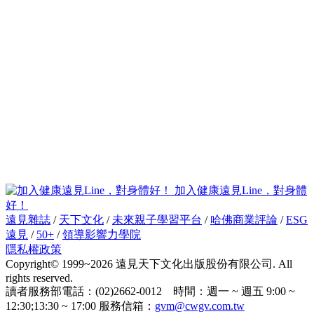
加入健康遠見Line，對身體
好！
遠見雜誌
/
天下文化
/
未來親子學習平台
/
哈佛商業評論
/
ESG
遠見
/
50+
/
領導影響力學院
隱私權政策
Copyright© 1999~2026 遠見天下文化出版股份有限公司. All
rights reserved.
讀者服務部電話：(02)2662-0012 時間：週一 ~ 週五 9:00 ~
12:30;13:30 ~ 17:00 服務信箱：
gvm@cwgv.com.tw