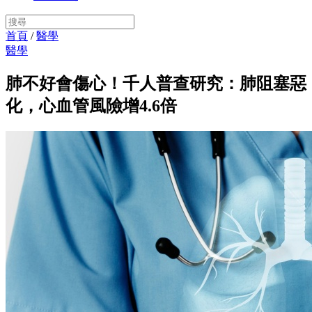
首頁
/
醫學
醫學
肺不好會傷心！千人普查研究：肺阻塞惡
化，心血管風險增4.6倍