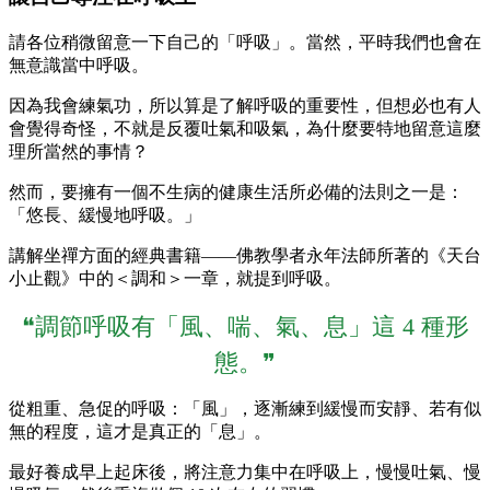
請各位稍微留意一下自己的「呼吸」。當然，平時我們也會在
無意識當中呼吸。
因為我會練氣功，所以算是了解呼吸的重要性，但想必也有人
會覺得奇怪，不就是反覆吐氣和吸氣，為什麼要特地留意這麼
理所當然的事情？
然而，要擁有一個不生病的健康生活所必備的法則之一是：
「悠長、緩慢地呼吸。」
講解坐禪方面的經典書籍——佛教學者永年法師所著的《天台
小止觀》中的＜調和＞一章，就提到呼吸。
❝調節呼吸有「風、喘、氣、息」這 4 種形
態。❞
從粗重、急促的呼吸：「風」，逐漸練到緩慢而安靜、若有似
無的程度，這才是真正的「息」。
最好養成早上起床後，將注意力集中在呼吸上，慢慢吐氣、慢