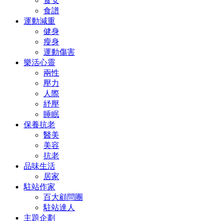
食安
食譜
運動減重
健身
瘦身
運動傷害
樂活心靈
兩性
壓力
人際
紓壓
睡眠
保養抗老
醫美
美容
抗老
品味生活
居家
駐站作家
百大顧問團
駐站達人
主題企劃