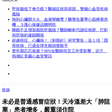
甲狀腺低下會怎樣？醫揭症狀與原因，警惕心血管疾病
風險
熱到心臟開大火、血液變糖漿？醫警告夏季心肌梗塞危
機，３護心保健品聰明吃
睡眠不足增加脂肪肝風險？醫師解析代謝症候群、打鼾
與肝病的連鎖關係
超越癌症、心臟病！《刺胳針》研究警告：這１項「隱
形疾病」已成全球失能頭號殺手
更年期忍忍就過？90%女醫師坦言工作受影響，盜汗、
熱潮紅竟藏心血管警訊
疾病
未必是普通感冒症狀！天冷溫差大「肺阻
塞」患者增多，嚴重須住院