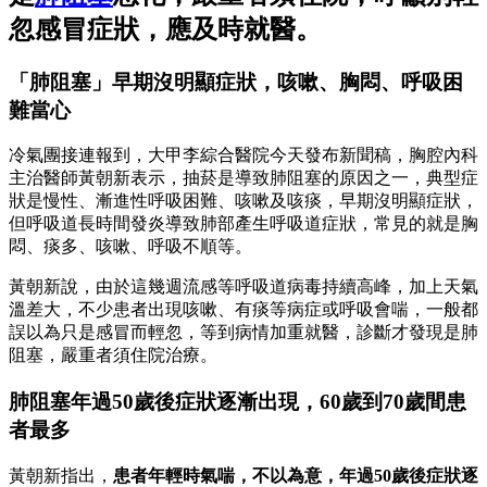
忽感冒症狀，應及時就醫。
「肺阻塞」早期沒明顯症狀，咳嗽、胸悶、呼吸困
難當心
冷氣團接連報到，大甲李綜合醫院今天發布新聞稿，胸腔內科
主治醫師黃朝新表示，抽菸是導致肺阻塞的原因之一，典型症
狀是慢性、漸進性呼吸困難、咳嗽及咳痰，早期沒明顯症狀，
但呼吸道長時間發炎導致肺部產生呼吸道症狀，常見的就是胸
悶、痰多、咳嗽、呼吸不順等。
黃朝新說，由於這幾週流感等呼吸道病毒持續高峰，加上天氣
溫差大，不少患者出現咳嗽、有痰等病症或呼吸會喘，一般都
誤以為只是感冒而輕忽，等到病情加重就醫，診斷才發現是肺
阻塞，嚴重者須住院治療。
肺阻塞年過50歲後症狀逐漸出現，60歲到70歲間患
者最多
黃朝新指出，
患者年輕時氣喘，不以為意，年過50歲後症狀逐