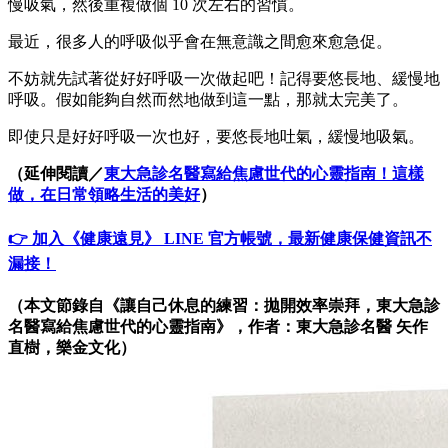
慢吸氣，然後重複做個 10 次左右的習慣。
最近，很多人的呼吸似乎會在無意識之間愈來愈急促。
不妨就先試著從好好呼吸一次做起吧！記得要悠長地、緩慢地
呼吸。假如能夠自然而然地做到這一點，那就太完美了。
即使只是好好呼吸一次也好，要悠長地吐氣，緩慢地吸氣。
（延伸閱讀／
東大急診名醫寫給焦慮世代的心靈指南！這樣
做，在日常領略生活的美好
）
👉 加入《健康遠見》 LINE 官方帳號，最新健康保健資訊不
漏接！
（本文節錄自《讓自己休息的練習：拋開效率崇拜，東大急診
名醫寫給焦慮世代的心靈指南》，作者：
東大急診名醫
矢作
直樹，樂金文化）