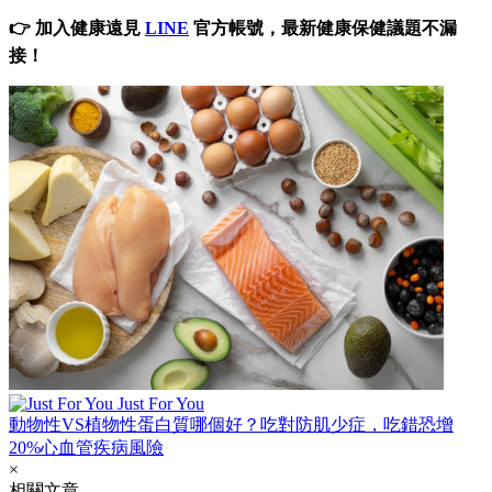
👉
加入健康遠見
LINE
官方帳號，最新健康保健議題不漏
接！
Just For You
動物性VS植物性蛋白質哪個好？吃對防肌少症，吃錯恐增
20%心血管疾病風險
×
相關文章