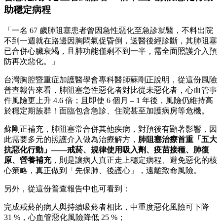
助穩定病程
「一名 67 歲肺阻塞患者曾因急性惡化至急診就醫，不料出院
不到一週就在路邊因胸悶氣促昏倒，送醫後經診斷，其肺阻塞
已合併心臟衰竭，且肺功能僅剩不到一半，需全面照護介入預
防再次惡化。」
台灣胸腔暨重症加護醫學會專科醫師蘇剛正說明，從這份風險
普查報告來看，肺阻塞急性惡化者對比從未惡化者，心血管事
件風險更上升 4.6 倍；且即使 6 個月 – 1 年後，風險仍維持高
於穩定期族群！面臨包含急診、住院甚至加護病房等危機。
蘇剛正補充，肺阻塞常合併其他疾病，對預後有顯著影響，因
此需要多元的照護介入做為治療解方，
肺阻塞治療首重「五大
抗惡化行動」
——
戒菸、規律使用吸入劑、疫苗接種、肺復
原、營養補充
，則是讓病人真正走上穩定病程、避免惡化的核
心策略，真正做到「先保肺、後護心」，遠離致命風險。
另外，從這份普查報告中也可看到：
完成戒菸的病人與持續吸菸者相比，中重度惡化風險可下降
31 %，心血管惡化風險降低 25 %；