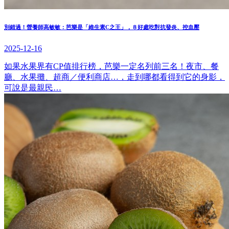
別錯過！營養師高敏敏：芭樂是「維生素C之王」，８好處吃對抗發炎、控血壓
2025-12-16
如果水果界有CP值排行榜，芭樂一定名列前三名！夜市、餐
廳、水果攤、超商／便利商店…，走到哪都看得到它的身影，
可說是最親民…