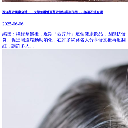
西洋芹汁風靡全球！一文帶你看懂西芹汁做法與副作用，８族群不適合喝
2025-06-06
編按：繼綠拿鐵後，近期「西芹汁」這個健康飲品，因能抗發
炎、促進腸道蠕動助消化，在許多網路名人分享發文後再度翻
紅，讓許多人…