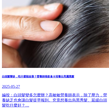
白頭髮變多，吃什麼能改善？營養師推飲食８招養出亮麗黑髮
2025-05-27
編按：白頭髮變多怎麼辦？高敏敏營養師表示，除了壓力，營
養缺乏也會讓白髮提早報到。究竟想養出烏黑秀髮、延緩白頭
髮吃什麼好？…