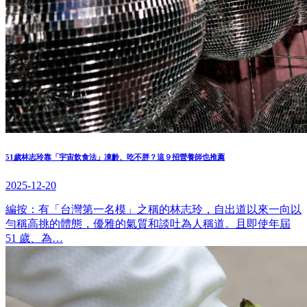
51歲林志玲靠「宇宙飲食法」凍齡、吃不胖？這９招營養師也推薦
2025-12-20
編按：有「台灣第一名模」之稱的林志玲，自出道以來一向以
勻稱高挑的體態，優雅的氣質和談吐為人稱道。且即使年屆
51 歲、為…