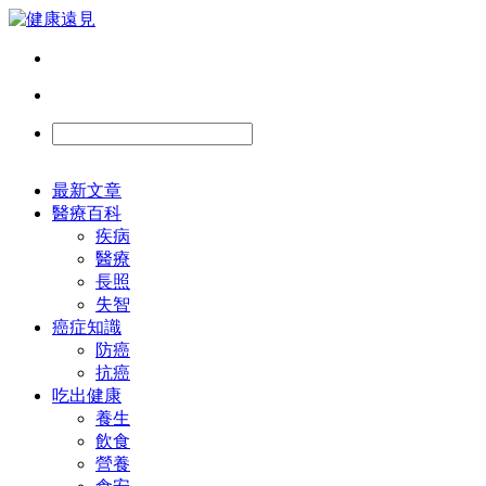
最新文章
醫療百科
疾病
醫療
長照
失智
癌症知識
防癌
抗癌
吃出健康
養生
飲食
營養