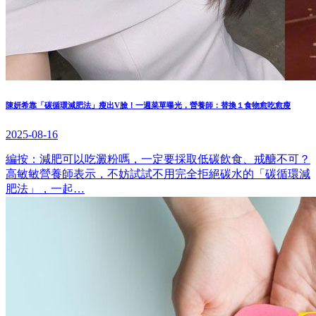
陳妍希靠「碳循環減肥法」瘦出V臉！一週菜單曝光，營養師：替換１食物愈吃愈瘦
2025-08-16
編按：減肥可以吃澱粉嗎，一定要採取低碳飲食、戒醣不可？
高敏敏營養師表示，不妨試試不用完全拒絕碳水的「碳循環減
肥法」，一起…