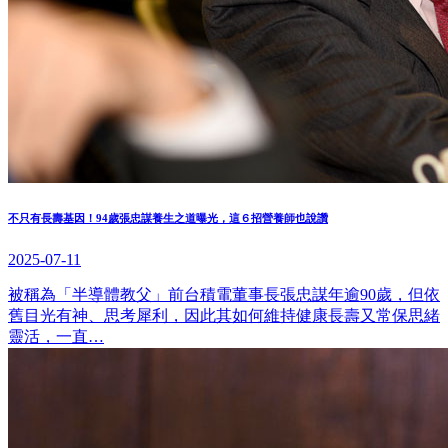
不只有長壽基因！94歲張忠謀養生之道曝光，這６招營養師也說讚
2025-07-11
被稱為「半導體教父」前台積電董事長張忠謀年逾90歲，但依
舊目光有神、思考犀利，因此其如何維持健康長壽又常保思緒
靈活，一直…