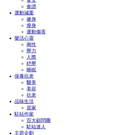
食安
食譜
運動減重
健身
瘦身
運動傷害
樂活心靈
兩性
壓力
人際
紓壓
睡眠
保養抗老
醫美
美容
抗老
品味生活
居家
駐站作家
百大顧問團
駐站達人
主題企劃