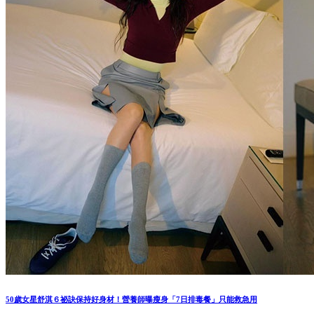
50歲女星舒淇６祕訣保持好身材！營養師曝瘦身「7日排毒餐」只能救急用