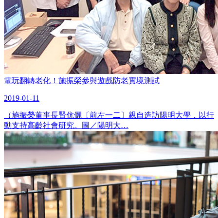
電玩翻轉老化！施振榮參與遊戲防老實境測試
2019-01-11
（施振榮董事長賢伉儷〔前左一二〕親自造訪陽明大學，以行
動支持高齡社會研究。圖／陽明大…