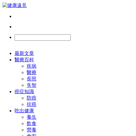
最新文章
醫療百科
疾病
醫療
長照
失智
癌症知識
防癌
抗癌
吃出健康
養生
飲食
營養