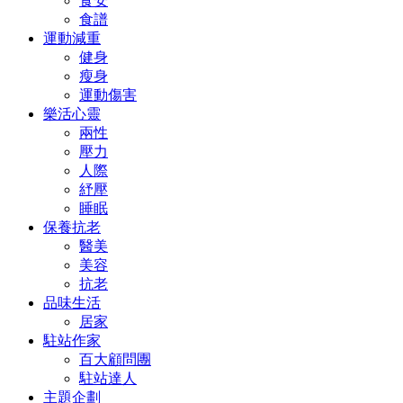
食安
食譜
運動減重
健身
瘦身
運動傷害
樂活心靈
兩性
壓力
人際
紓壓
睡眠
保養抗老
醫美
美容
抗老
品味生活
居家
駐站作家
百大顧問團
駐站達人
主題企劃