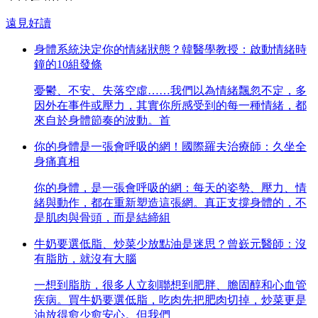
遠見好讀
身體系統決定你的情緒狀態？韓醫學教授：啟動情緒時
鐘的10組發條
憂鬱、不安、失落空虛……我們以為情緒飄忽不定，多
因外在事件或壓力，其實你所感受到的每一種情緒，都
來自於身體節奏的波動。首
你的身體是一張會呼吸的網！國際羅夫治療師：久坐全
身痛真相
你的身體，是一張會呼吸的網：每天的姿勢、壓力、情
緒與動作，都在重新塑造這張網。真正支撐身體的，不
是肌肉與骨頭，而是結締組
牛奶要選低脂、炒菜少放點油是迷思？曾嶔元醫師：沒
有脂肪，就沒有大腦
一想到脂肪，很多人立刻聯想到肥胖、膽固醇和心血管
疾病。買牛奶要選低脂，吃肉先把肥肉切掉，炒菜更是
油放得愈少愈安心。但我們