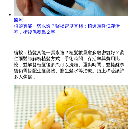
醫療
植髮真能一勞永逸？醫揭密度真相：植過頭降低存活
率，術後保養靠２事
編按：植髮真能一勞永逸？植髮數量愈多愈密愈好？蔡
仁雨醫師解析植髮方式、手術時間、存活率與費用比
較，並解答植髮後多久可以洗頭、運動時間，並提醒事
後仍需搭配生髮藥物、擦生髮水等治療。頂上稀疏讓許
多人焦慮，…