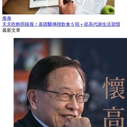
瘦身
天天吃飽照樣瘦！基因醫傳授飲食５招＋提高代謝生活習慣
最新文章