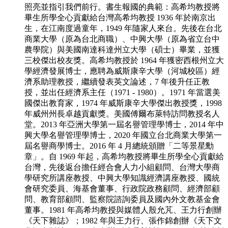
照亮並指引我們前行。書生報國的典範：高希均教授將
畢生所學全心貢獻給台灣高希均教授 1936 年於南京出
生，在江南度過童年，1949 年隨家人來台。先後在台北
商業大學（原為台北商職）、中興大學（原為省立台中
農學院）與美國南達科達州立大學（碩士）畢業，並獲
三校傑出校友獎。高希均教授於 1964 年獲密西根州立大
學經濟發展博士，應聘為威斯康辛大學（河城校區）經
濟系助理教授，繼續發表英文論述，7 年後升任正教
授，並出任經濟系主任（1971 - 1980）。1971 年當選美
國傑出教育家，1974 年威斯康辛大學傑出教授獎，1998
年威州州長卓越貢獻獎。美國傅爾布萊特訪問教授名人
堂。2013 年亞洲大學第一屆名譽管理學博士，2014 年中
興大學名譽管理學博士，2020 年國立台北商業大學第一
屆名譽商學博士。2016 年 4 月總統頒贈「二等景星勳
章」。自 1969 年起，高希均教授將畢生所學全心貢獻給
台灣，先後返台擔任經合會人力小組顧問、台灣大學商
學研究所講座教授、中興大學知識經濟講座教授、國統
會研究委員、海基會董事、行政院政務顧問、經濟部顧
問、教育部顧問、監察院諮詢委員及國內外文教基金會
董事。1981 年高希均教授與媒體人殷允芃、王力行創辦
《天下雜誌》；1982 年與王力行、張作錦創辦《天下文