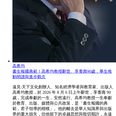
高希均
書生報國典範！高希均教授辭世、享耆壽90歲，畢生推
動閱讀與進步觀念
遠見‧天下文化創辦人、知名經濟學者與教育家、出版人
高希均教授，於 2026 年 8 月 6 日上午辭世，享耆壽 90
歲，完成奉獻的一生，安然遠行。高希均教授一生奉獻
於教育、出版、媒體與公共政策，是「書生報國的典
範，君子領導的楷模」。他的離去是華人知識界與出版
界的重大損失，但他留下的卓越思想與殷切期許，永遠