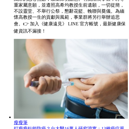
重家屬意願，並遵照高希均教授生前遺願，一切從簡，
不設靈堂、不舉行公祭，懇辭花籃、輓聯與奠儀。為緬
懷高教授一生的貢獻與風範，事業群將另行舉辦追思
會。👉 加入《健康遠見》 LINE 官方帳號，最新健康保
健資訊不漏接！
瘦瘦筆
打瘦瘦針能防癌？台大醫16萬人研究證實：13種癌症風