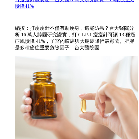
險降41%
編按：打瘦瘦針不僅有助瘦身，還能防癌？台大醫院分
析 16 萬人跨國研究證實，打 GLP-1 瘦瘦針可讓 13 種癌
症風險降 41%，子宮內膜癌與大腸癌降幅最顯著。肥胖
是多種癌症重要危險因子，台大醫院團…