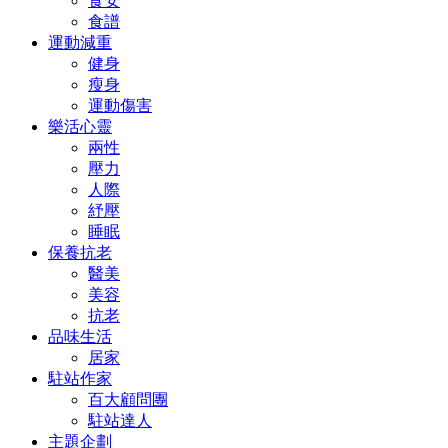
食安
食譜
運動減重
健身
瘦身
運動傷害
樂活心靈
兩性
壓力
人際
紓壓
睡眠
保養抗老
醫美
美容
抗老
品味生活
居家
駐站作家
百大顧問團
駐站達人
主題企劃