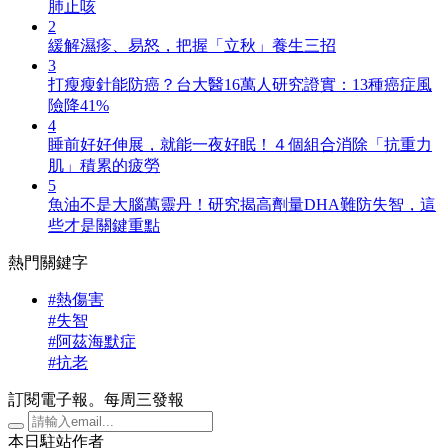
肺止咳
2
緩解濕疹、易怒，把握「立秋」養生三招
3
打瘦瘦針能防癌？台大醫16萬人研究證實：13種癌症風
險降41%
4
睡前好好伸展，就能一夜好眠！４個組合消除「抗重力
肌」積累的疲勞
5
魚油不是大腦萬靈丹！研究揭高劑量DHA難防失智，這
些才是關鍵重點
熱門關鍵字
#熱傷害
#失智
#阿茲海默症
#抗老
訂閱電子報。每周三發報
本日駐站作者