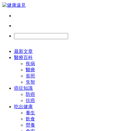
最新文章
醫療百科
疾病
醫療
長照
失智
癌症知識
防癌
抗癌
吃出健康
養生
飲食
營養