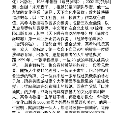
化》出版社、1986 年創辦《遠見雜誌》；2002 年持續創
新，創辦「未來親子」，推動兒童閱讀與學習。他一生
創辦的文化事業「遠見．天下文化事業群」致力於傳播
進步觀念，以「文明社會」與「軟實力」作為核心價
值。高希均教授著作曾多次獲獎，包括三次金鼎獎，以
及金鼎獎特別貢獻獎。中文著作在台北出版 40 餘種，大
陸出版 9 種，其中《天下哪有白吃的午餐》獲《倫敦金
融時報》第一屆亞洲企管著作獎，《經濟學的世界》、
《台灣突破》、《優勢台灣》獲金鼎獎。高希均教授寫
書、寫人、寫時論，第一次寫下自己90年的故事一位經
濟學教育家、出版者、思想傳播者的人生智慧與實
踐 1959 年，一張單程機票，一位 23 歲的年輕人赴美求
學。一趟克難時代、集合眷村希望的旅程；一段看見世
界、開拓人生視野的經歷；一位留美書生，回台推動社
會進步的軌跡。從一位買不起一張單程赴美機票的眷村
子弟，躋身美國威斯康辛大學備受學生歡迎的「最佳教
授」；從站著讀完公布欄上的報紙、回家向父親「口述
新聞」的少年，成為台灣具有影響力的文化事業創辦
人。高希均教授一生筆耕不輟，傳播進步觀念，帶領天
下文化出版逾 5000 種國內外思想巨擘經典著作。他用一
生證明，閱讀能救一個人，觀念能改變一個國家。這條
路上，從來沒有白吃的午餐，但有值得守護的和平幸