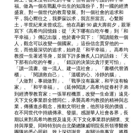
福。做為一個在戰亂中出生的知識份子，對一國的經濟
盛衰、對一個世代的教育發展、對一個社會的追求和
平，我心嚮往之，我夢寐以求，我言所當言。心繫斯
土，半世紀來未曾或忘。他在高齡 90 歲大壽前夕，親筆
寫下《高希均回憶錄：從「天下哪有白吃午餐」到「和
平幸福」》傳記出版，他於書中寫下：「閱讀能救一個
人，觀念可以改變一個國家。」這份信念貫穿他的一
生，而他最深切的追求，始終是「和平幸福」。高希均
教授一生著述等身，並留下許多膾炙人口的語錄：「天
下那有白吃的午餐」、「錯誤的決策比貪汙更可怕」、
「讀一流書、做一流人、建一流社會」、「書櫃代替酒
櫃」、「閱讀救自己」、「溫暖的心、冷靜的腦」、
「人做對，事就做對」、「戰爭沒有贏家，和平沒有輸
家」、「和平幸福」。（延伸閱讀／高希均從眷村子弟
到經濟學教育家：一張單程機票，改變一生命運）遠見‧
天下文化事業群全體同仁，承襲高希均教授的精神與志
業，傳播進步觀念，推動文明社會，他所珍視的價值，
在不同世代中持續傳承、發揚。感謝華人社會各界，長
期以來對高希均教授及遠見‧天下文化事業群的關懷、支
持與厚愛。同時特別向台北榮總陳威明院長所領導醫療
團隊的悉心照顧，致上深切謝意。有關治喪事宜，將尊