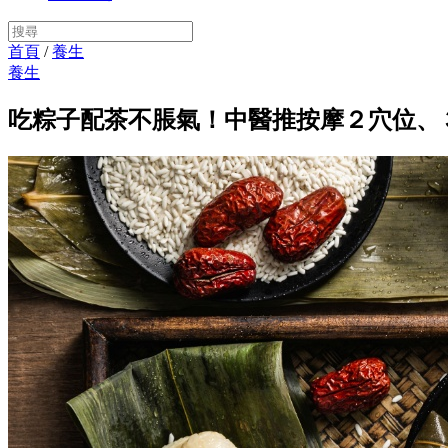
首頁
/
養生
養生
吃粽子配茶不脹氣！中醫推按摩２穴位、