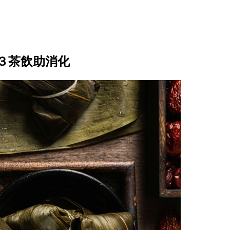
３茶飲助消化