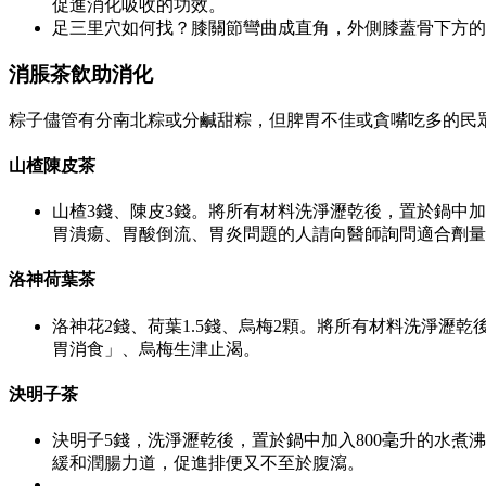
促進消化吸收的功效。
足三里穴如何找？膝關節彎曲成直角，外側膝蓋骨下方的
消脹茶飲助消化
粽子儘管有分南北粽或分鹹甜粽，但脾胃不佳或貪嘴吃多的民
山楂陳皮茶
山楂3錢、陳皮3錢。將所有材料洗淨瀝乾後，置於鍋中加
胃潰瘍、胃酸倒流、胃炎問題的人請向醫師詢問適合劑量
洛神荷葉茶
洛神花2錢、荷葉1.5錢、烏梅2顆。將所有材料洗淨瀝
胃消食」、烏梅生津止渴。
決明子茶
決明子5錢，洗淨瀝乾後，置於鍋中加入800毫升的水
緩和潤腸力道，促進排便又不至於腹瀉。