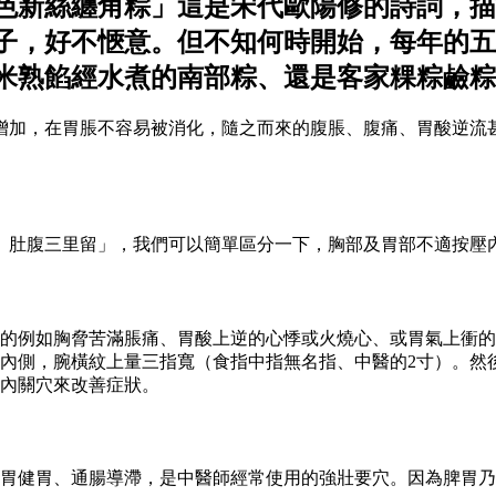
色新絲纏角粽」這是宋代歐陽修的詩詞，描
子，好不愜意。但不知何時開始，每年的五
米熟餡經水煮的南部粽、還是客家粿粽鹼粽
增加，在胃脹不容易被消化，隨之而來的腹脹、腹痛、胃酸逆流
。
胃、肚腹三里留」，我們可以簡單區分一下，胸部及胃部不適按壓
的例如胸脅苦滿脹痛、胃酸上逆的心悸或火燒心、或胃氣上衝的
內側，腕橫紋上量三指寬（食指中指無名指、中醫的2寸）。然
內關穴來改善症狀。
胃健胃、通腸導滯，是中醫師經常使用的強壯要穴。因為脾胃乃