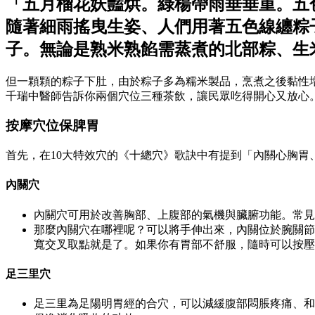
「五月榴花妖豔烘。綠楊帶雨垂垂重。五
隨著細雨搖曳生姿、人們用著五色線纏粽
子。無論是熟米熟餡需蒸煮的北部粽、生
但一顆顆的粽子下肚，由於粽子多為糯米製品，烹煮之後黏性
千瑞中醫師告訴你兩個穴位三種茶飲，讓民眾吃得開心又放心
按摩穴位保脾胃
首先，在10大特效穴的《十總穴》歌訣中有提到「內關心胸
內關穴
內關穴可用於改善胸部、上腹部的氣機與臟腑功能。常見
那麼內關穴在哪裡呢？可以將手伸出來，內關位於腕關節
寬交叉取點就是了。如果你有胃部不舒服，隨時可以按壓
足三里穴
足三里為足陽明胃經的合穴，可以減緩腹部悶脹疼痛、和