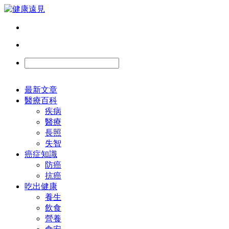
最新文章
醫療百科
疾病
醫療
長照
失智
癌症知識
防癌
抗癌
吃出健康
養生
飲食
營養