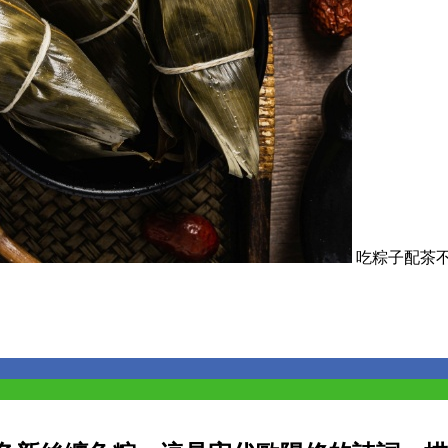
吃粽子配茶不脹