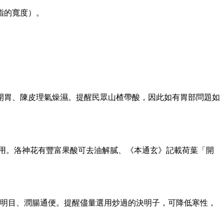
指的寬度）。
脾開胃、陳皮理氣燥濕。提醒民眾山楂帶酸，因此如有胃部問題如
可飲用。洛神花有豐富果酸可去油解膩、《本通玄》記載荷葉「開
清肝明目、潤腸通便。提醒儘量選用炒過的決明子，可降低寒性，