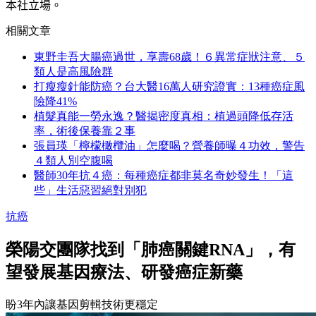
本社立場。
相關文章
東野圭吾大腸癌過世，享壽68歲！６異常症狀注意、５
類人是高風險群
打瘦瘦針能防癌？台大醫16萬人研究證實：13種癌症風
險降41%
植髮真能一勞永逸？醫揭密度真相：植過頭降低存活
率，術後保養靠２事
張員瑛「檸檬橄欖油」怎麼喝？營養師曝４功效，警告
４類人別空腹喝
醫師30年抗４癌：每種癌症都非莫名奇妙發生！「這
些」生活惡習絕對別犯
抗癌
榮陽交團隊找到「肺癌關鍵RNA」，有
望發展基因療法、研發癌症新藥
盼3年內讓基因剪輯技術更穩定