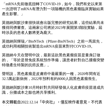
「mRNA先前徹底扭轉了COVID-19，如今，我們有史以來第
一次證明了mRNA有潛力對一項隨機的黑色素瘤臨床實驗結果
產生影響。」
莫德納與默沙東很快就會出版完整的研究結果，這些結果尚未
獲得同儕審查。這兩家公司將於2023年展開第3階段實驗，屆
時涉及的患者人數將更為龐大。
莫德納與輝瑞／BioNTech（Pfizer-BioNTech）之前一馬當先，
成功利用相關技術製造出mRNA疫苗來對付COVID-19。
莫德納今天在聲明中說，最新這款黑色素瘤疫苗是量身訂做
的，「等於是替免疫系統預作準備，讓患者針對自己腫瘤突變
特徵產生特製的抗癌反應」。
聲明說，黑色素瘤是皮膚癌中最嚴重的一種，2020年間有近
32.5萬起新病例，2022年預料有約8000人因黑色素瘤喪生。
莫德納與默沙東10月時針對共同研發個人化皮膚癌疫苗達成共
識，分攤成本之餘也將共享獲利。
本文轉載自
2022.12.14
「中央社」
，僅反映作者意見，不代表