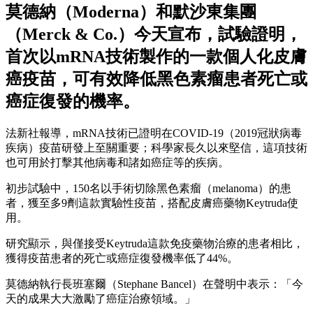
莫德納（Moderna）和默沙東集團
（Merck & Co.）今天宣布，試驗證明，
首次以mRNA技術製作的一款個人化皮膚
癌疫苗，可有效降低黑色素瘤患者死亡或
癌症復發的機率。
法新社報導，mRNA技術已證明在COVID-19（2019冠狀病毒
疾病）疫苗研發上至關重要；科學家長久以來堅信，這項技術
也可用於打擊其他病毒和諸如癌症等的疾病。
初步試驗中，150名以手術切除黑色素瘤（melanoma）的患
者，獲至多9劑這款實驗性疫苗，搭配皮膚癌藥物Keytruda使
用。
研究顯示，與僅接受Keytruda這款免疫藥物治療的患者相比，
獲得疫苗患者的死亡或癌症復發機率低了44%。
莫德納執行長班塞爾（Stephane Bancel）在聲明中表示：「今
天的成果大大激勵了癌症治療領域。」