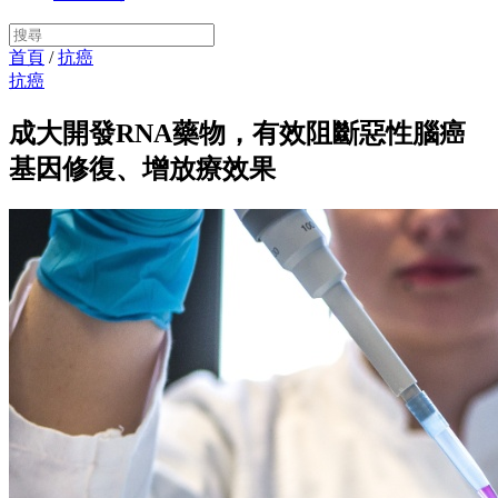
首頁
/
抗癌
抗癌
成大開發RNA藥物，有效阻斷惡性腦癌
基因修復、增放療效果