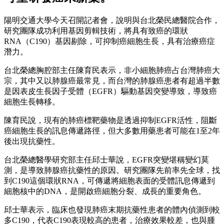
陽明交通大學今天召開記者會，說明與台北榮民總醫院合作，
研究團隊成功利用基因剪輯技術，將具有致癌的環狀
RNA（C190）基因剔除，可抑制癌細胞生長，具有治療癌症
潛力。
台北榮總胸腔部主任陳育民表示，非小細胞肺癌占台灣肺癌大
宗，其中又以肺腺癌最常見，而台灣的肺腺癌患者有超過半數
是因表皮生長因子受體（EGFR）驅動基因突變導致，導致癌
細胞生長轉移。
陳育民說，現有的肺癌標靶藥物是透過抑制EGFR活性，阻斷
癌細胞生長的訊息傳遞路徑，但大多數用藥患者可能在1至2年
後出現抗藥性。
台北榮總醫學研究部主任邱士華說，EGFR突變堪稱變幻莫
測，是導致肺腺癌抗藥性的原因。研究團隊先前率先全球，找
到C190這個環狀RNA，可傳遞將細胞表面的受體訊息傳遞到
細胞核中的DNA，是開啟癌細胞分裂、成長的重要角色。
邱士華表示，臨床也發現肺癌末期抗藥性患者的體內偵測到較
多C190，代表C190表現較高的患者，治療效果較差，也與腫