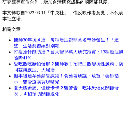
研究院等單位合作，增加台灣研究成果的國際能見度。
本文轉載自2022.03.11「中央社」，僅反映作者意見，不代表
本社立場。
相關文章
醫師30年抗４癌：每種癌症都非莫名奇妙發生！「這
些」生活惡習絕對別犯
打瘦瘦針能防癌？台大醫16萬人研究證實：13種癌症風
險降41%
愛吃飯吃麵怕發胖？醫師教１招把白飯變抗性澱粉，防
阿茲海默症、大腸癌
擬事後避孕藥嚴管惹議！食藥署研議：放寬「藥師指
示」雙管道購買現曙光
夏天膝蓋痛、僵硬卡卡？醫警告：吃冰恐催化關節發
炎，４招預防關節退化