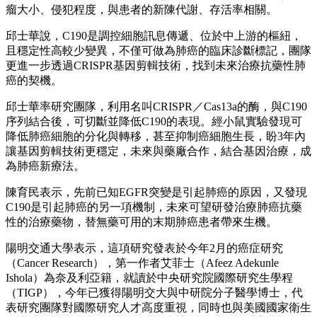
瘤大小、侵犯程度，與患者的新陳代謝、存活率相關。
邱士華說，C190是調控細胞訊息傳遞、位於中上游的樞紐，
且穩定性高較少變異，不僅可做為肺癌的臨床診斷標記，團隊
更進一步透過CRISPR基因剪輯技術，找到未來治療抗藥性肺
癌的契機。
邱士華率研究團隊，利用名叫CRISPR／Cas13a的酶，與C190
序列結合後，可切斷並降低C190的表現。經小鼠實驗發現可
降低肺癌細胞的分化與轉移，甚至抑制癌細胞生長，盼3年內
讓基因剪輯技術更穩定，未來與藥廠合作，結合基因治療，成
為肺癌新療法。
陳育民表示，先前已知EGFR突變是引起肺癌的原因，又發現
C190是引起肺癌的另一項機制，未來可望研發治療肺癌抗藥
性的治療藥物，替無藥可用的末期肺癌患者帶來生機。
陽明交通大學表示，這項研究發表於今年2月的癌症研究
（Cancer Research），第一作者艾菲士（Afeez Adekunle
Ishola）為奈及利亞籍，就讀於中央研究院國際研究生學程
（TIGP），今年已獲得陽明交大與中研院分子醫學博士，代
表研究團隊對國際研究人才高度重視，同時也與美國國家衛生