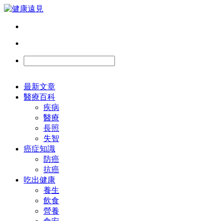
最新文章
醫療百科
疾病
醫療
長照
失智
癌症知識
防癌
抗癌
吃出健康
養生
飲食
營養