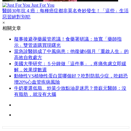
Just For You
醫師30年抗４癌：每種癌症都非莫名奇妙發生！「這些」生活
惡習絕對別犯
×
相關文章
擬事後避孕藥嚴管惹議！食藥署研議：放寬「藥師指
示」雙管道購買現曙光
當急診醫師成了中風病患：他復健6個月「重啟人生」的
高效自救處方
美國大學研究：５分鐘做「這件事」，疼痛焦慮立即緩
解，效果撐數週
動物性VS植物性蛋白質哪個好？吃對防肌少症，吃錯恐
增20%心血管疾病風險
牛奶要選低脂、炒菜少放點油是迷思？曾嶔元醫師：沒
有脂肪，就沒有大腦