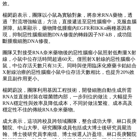
效。
楊閎蔚表示，團隊以小鼠為實驗對象，將奈米RNA藥物，透
過「對流增強輸送」方法，直接遞送至惡性腦瘤中，克服血腦
屏障。結果顯示，藥物降低腫瘤內EGFR和IKKα兩種基因表
現，抑制惡性腦瘤細胞DNA修復的轉錄因子NF-kB，成功阻
斷腫瘤細胞DNA修復。
團隊又對接受RNA奈米藥物後的惡性腦瘤小鼠照射低劑量X射
線，小鼠中位存活時間超過60天。僅照射X射線的惡性腦瘤小
鼠，中位存活天數只有31天。同時與使用臨床化療藥卡鉑結合
X射線治療的惡性腦瘤小鼠中位存活天數相比，也提升20%效
果且副作用更小。
楊閎蔚說，團隊利用基因工程技術，開發細胞自動生成所需
RNA並直接封裝在噬菌體內部，一步到位的做法，大幅提升
RNA穩定性與效率及降低成本，不同於做法繁複、成本高及
穩定性不佳的傳統RNA奈米藥物。
成大表示，這項跨校及跨領域團隊，整合成功大學、林口長庚
醫院、中山大學。研究團隊成員包括成大博士後研究員龎浩
翰、博士後研究員李南熺、博士候選人許盈培、林口長庚醫院