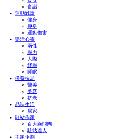
食安
食譜
運動減重
健身
瘦身
運動傷害
樂活心靈
兩性
壓力
人際
紓壓
睡眠
保養抗老
醫美
美容
抗老
品味生活
居家
駐站作家
百大顧問團
駐站達人
主題企劃