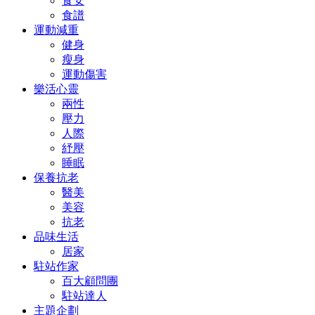
食安
食譜
運動減重
健身
瘦身
運動傷害
樂活心靈
兩性
壓力
人際
紓壓
睡眠
保養抗老
醫美
美容
抗老
品味生活
居家
駐站作家
百大顧問團
駐站達人
主題企劃