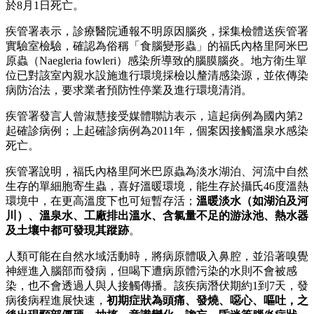
於8月1日死亡。
疾管署表示，診療醫院通報不明原因腦炎，採集檢體送疾管署
實驗室檢驗，確認為俗稱「食腦變形蟲」的福氏內格里阿米巴
原蟲（Naegleria fowleri）感染所導致的腦膜腦炎。地方衛生單
位已對該室內親水設施進行環境採檢以釐清感染源，並依傳染
病防治法，要求業者預防性停業及進行環境清消。
疾管署發言人曾淑慧接受媒體聯訪表示，這起病例為國內第2
起確診病例；上起確診病例為2011年，個案因接觸溫泉水感染
死亡。
疾管署說明，福氏內格里阿米巴原蟲為淡水湖泊、河流中自然
生存的單細胞寄生蟲，喜好溫暖環境，能生存於攝氏46度溫熱
環境中，在更高溫度下也可短暫存活；
溫暖淡水（如湖泊及河
川）、溫泉水、工廠排出溫水、含氯量不足的游泳池、熱水器
及土壤中都可發現其蹤跡
。
人類可能在自然水域活動時，將病原體吸入鼻腔，並沿著嗅覺
神經進入腦部而發病，但喝下遭病原體污染的水則不會被感
染，也不會透過人與人接觸傳播。該疾病潛伏期約1到7天，發
病後病程進展快速，
初期症狀為頭痛、發燒、噁心、嘔吐，之