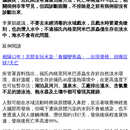
腦膜炎，且此病沒有適當治療方法，死亡率高達99%以上；相
關病例非常罕見，但因診斷困難，不排除是之前有病例卻沒有
診斷出來
。
李秉穎建議，
不要去未經消毒的水域戲水，且戲水時要避免嗆
到，也勿潛入水中；不過福氏內格里阿米巴原蟲僅生存在淡水
中，海水不會有此問題
。
延伸閱讀
相隔12年！北部女玩水染「食腦變形蟲」，出現發燒、頭痛症
狀7天亡
疾管署資料指出，福氏內格里阿米巴原蟲生存於自然淡水環
境，喜好溫暖，能生存於攝氏46度溫熱環境中，在更高溫度下
也可短暫存活；
湖泊及河川、溫泉水、工廠排出溫水、含氯量
不足的游泳池、熱水器及土壤中都可發現其蹤跡
。
人類可能在水域活動時將病原體吸入鼻腔，並沿著嗅覺神經進
入腦部而發病，但喝下遭病原體污染的水則不會被感染，也不
會透過人與人接觸傳播。潛伏期約1到7天，發病後病程進展快
速，發病後死亡率高達99%。