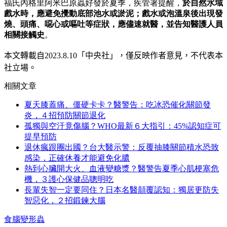
福氏內格里阿米巴原蟲好發於夏季，疾管署提醒，
於自然水域
戲水時，應避免攪動底部池水或淤泥；戲水或泡溫泉後出現發
燒、頭痛、噁心或嘔吐等症狀，應儘速就醫，並告知醫護人員
相關接觸史
。
本文轉載自
2023.8.10
「中央社」
，僅反映作者意見，不代表本
社立場。
相關文章
夏天膝蓋痛、僵硬卡卡？醫警告：吃冰恐催化關節發
炎，４招預防關節退化
孤獨與空汙竟傷腦？WHO最新６大指引：45%認知症可
提早預防
退休瘋跟團出國？台大醫示警：反覆抽膝關節積水恐致
感染，正確休養才能避免化膿
熱到心臟開大火、血液變糖漿？醫警告夏季心肌梗塞危
機，３護心保健品聰明吃
長輩失智一定要同住？日本名醫顛覆認知：獨居更防失
智惡化，２招鍛鍊大腦
食腦變形蟲