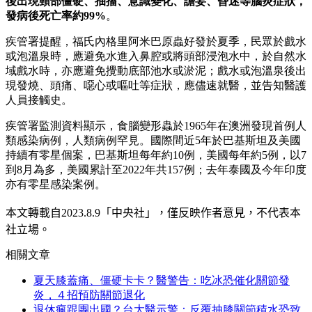
後出現頸部僵硬、抽搐、意識變化、譫妄、昏迷等腦炎症狀，
發病後死亡率約99%
。
疾管署提醒，福氏內格里阿米巴原蟲好發於夏季，民眾於戲水
或泡溫泉時，應避免水進入鼻腔或將頭部浸泡水中，於自然水
域戲水時，亦應避免攪動底部池水或淤泥；戲水或泡溫泉後出
現發燒、頭痛、噁心或嘔吐等症狀，應儘速就醫，並告知醫護
人員接觸史。
疾管署監測資料顯示，食腦變形蟲於1965年在澳洲發現首例人
類感染病例，人類病例罕見。國際間近5年於巴基斯坦及美國
持續有零星個案，巴基斯坦每年約10例，美國每年約5例，以7
到8月為多，美國累計至2022年共157例；去年泰國及今年印度
亦有零星感染案例。
本文轉載自
2023.8.9
「中央社」
，僅反映作者意見，不代表本
社立場。
相關文章
夏天膝蓋痛、僵硬卡卡？醫警告：吃冰恐催化關節發
炎，４招預防關節退化
退休瘋跟團出國？台大醫示警：反覆抽膝關節積水恐致