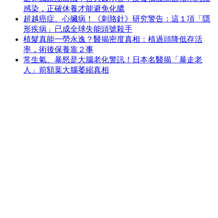
感染，正確休養才能避免化膿
超越癌症、心臟病！《刺胳針》研究警告：這１項「隱
形疾病」已成全球失能頭號殺手
植髮真能一勞永逸？醫揭密度真相：植過頭降低存活
率，術後保養靠２事
常生氣、暴怒是大腦老化警訊！日本名醫揭「暴走老
人」前額葉大腦萎縮真相