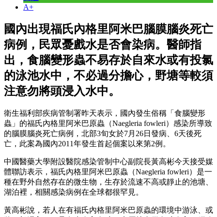
A+
國內出現福氏內格里阿米巴腦膜腦炎死亡
病例，民眾憂戲水是否會染病。醫師指
出，食腦變形蟲不易存於自來水或有投氯
的泳池水中，不必過分擔心，野塘等較須
注意勿將頭浸入水中。
衛生福利部疾病管制署昨天表示，國內發生俗稱「食腦變形
蟲」的福氏內格里阿米巴原蟲（Naegleria fowleri）感染所導致
的腦膜腦炎死亡病例，北部3旬女於7月26日發病、6天後死
亡，此案為國內2011年發生首起個案以來第2例。
中國醫藥大學附設醫院感染管制中心副院長黃高彬今天接受媒
體聯訪表示，福氏內格里阿米巴原蟲（Naegleria fowleri）是一
種在野外自然存在的微生物，生存於流速不高或靜止的池塘、
湖泊裡，相關感染病例在全球都很罕見。
黃高彬說，若人在有福氏內格里阿米巴原蟲的環境中游泳、或