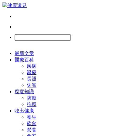
最新文章
醫療百科
疾病
醫療
長照
失智
癌症知識
防癌
抗癌
吃出健康
養生
飲食
營養