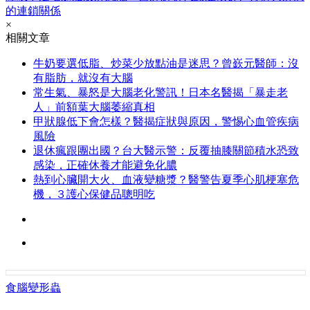
的連鎖關係
×
相關文章
牛奶要選低脂、炒菜少放點油是迷思？曾嶔元醫師：沒
有脂肪，就沒有大腦
常生氣、暴怒是大腦老化警訊！日本名醫揭「暴走老
人」前額葉大腦萎縮真相
甲狀腺低下會怎樣？醫揭症狀與原因，警惕心血管疾病
風險
退休瘋跟團出國？台大醫示警：反覆抽膝關節積水恐致
感染，正確休養才能避免化膿
熱到心臟開大火、血液變糖漿？醫警告夏季心肌梗塞危
機，３護心保健品聰明吃
食腦變形蟲