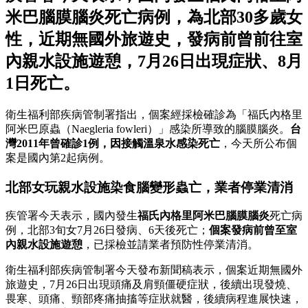
米巴腦膜腦炎死亡病例，為北部30多歲女
性，近期無國外旅遊史，發病前曾前往室
內親水設施遊憩，7月26日出現症狀、8月
1日死亡。
衛生福利部疾病管制署指出，個案經採檢確診為「福氏內格里
阿米巴原蟲（Naegleria fowleri）」感染所導致的腦膜腦炎。
台
灣2011年曾確診1例，因接觸溫泉水感染死亡
，今天所公布個
案是國內第2起病例。
北部女玩親水設施染食腦變形蟲亡，業者停業清消
疾管署今天表示，國內發生
福氏內格里阿米巴腦膜腦炎
死亡病
例，北部3旬女7月26日發病、6天後死亡；
個案發病前曾至室
內親水設施遊憩
，已採檢並請業者預防性停業清消。
衛生福利部疾病管制署今天發布新聞稿表示，個案近期無國外
旅遊史，7月26日出現頭痛及肩頸僵硬症狀，後續出現發燒、
畏寒、頭痛、頸部疼痛抽搐等症狀就醫，後續病程進展快速，