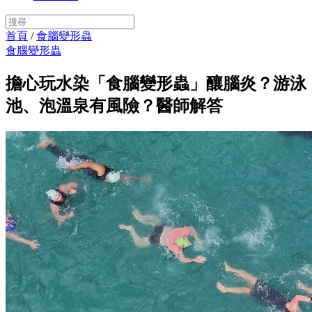
首頁
/
食腦變形蟲
食腦變形蟲
擔心玩水染「食腦變形蟲」釀腦炎？游泳
池、泡溫泉有風險？醫師解答