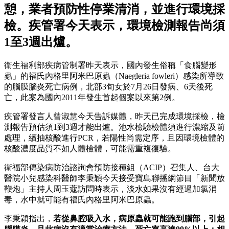
憩，業者預防性停業清消，並進行環境採
檢。疾管署今天表示，環境檢測報告尚須
1至3週出爐。
衛生福利部疾病管制署昨天表示，國內發生俗稱「食腦變形
蟲」的福氏內格里阿米巴原蟲（Naegleria fowleri）感染所導致
的腦膜腦炎死亡病例，北部3旬女於7月26日發病、6天後死
亡，此案為國內2011年發生首起個案以來第2例。
疾管署發言人曾淑慧今天告訴媒體，昨天已完成環境採檢，檢
測報告預估須1到3週才能出爐。池水檢驗檢體須進行濃縮及前
處理，續抽核酸進行PCR，若陽性尚需定序，且因環境檢體的
核酸濃度品質不如人體檢體，可能需重複復驗。
衛福部傳染病防治諮詢會預防接種組（ACIP）召集人、台大
醫院小兒感染科醫師李秉穎今天接受寶島聯播網節目「新聞放
鞭炮」主持人周玉蔻訪問時表示，淡水如果沒有經過加氯消
毒，水中就可能有福氏內格里阿米巴原蟲。
李秉穎指出，
若從鼻腔吸入水，病原蟲就可能跑到腦部，引起