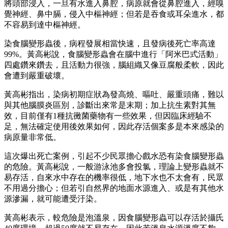
將頭部浸入，一旦有水進入鼻腔，病原就會從鼻腔進入，經嗅
覺神經、鼻中膈，侵入中樞神經；但若是吞食或耳朵進水，都
不容易到達中樞神經。
染食腦變形蟲後，病程發展相當快速，且發病後死亡率高達
99%。黃高彬說，食腦變形蟲會在腦中進行「阿米巴式活動」
四處鑽來鑽去，且活動力很強，腦組織又像豆腐般柔軟，因此
會遭到嚴重破壞。
黃高彬指出，染病初期症狀為發高燒、嘔吐、嚴重頭痛，難以
與其他腦膜炎區別，診斷出來常是末期；加上抗生素對其無
效，目前僅有1種抗黴菌藥物有一些效果，但因臨床經驗不
足，無法確定使用後效果如何，因此存活個案多是本來感染的
病原量非常低。
這次爆出死亡案例，引起不少民眾擔心戲水恐有染食腦變形蟲
的危險。黃高彬說，一般游泳池多會投氯，理論上變形蟲就不
易存活，自來水中存在的機率很低，地下水也不太會有，民眾
不用過分擔心；但若引自然界的地面水源進入、或是有其他水
源滲漏，就可能遭受汙染。
黃高彬表示，較危險是泡溫泉，因食腦變形蟲可以存活於攝氏