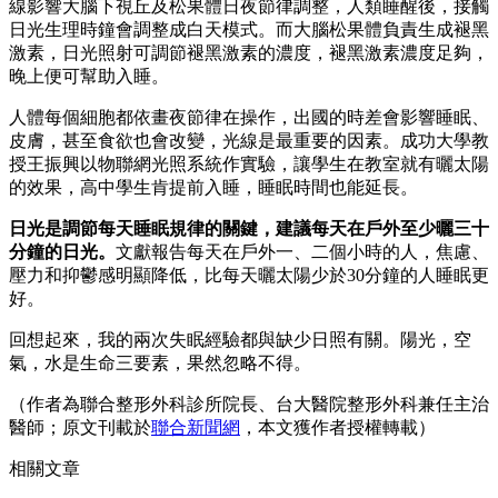
線影響大腦下視丘及松果體日夜節律調整，人類睡醒後，接觸
日光生理時鐘會調整成白天模式。而大腦松果體負責生成褪黑
激素，日光照射可調節褪黑激素的濃度，褪黑激素濃度足夠，
晚上便可幫助入睡。
人體每個細胞都依畫夜節律在操作，出國的時差會影響睡眠、
皮膚，甚至食欲也會改變，光線是最重要的因素。成功大學教
授王振興以物聯網光照系統作實驗，讓學生在教室就有曬太陽
的效果，高中學生肯提前入睡，睡眠時間也能延長。
日光是調節每天睡眠規律的關鍵，建議每天在戶外至少曬三十
分鐘的日光。
文獻報告每天在戶外一、二個小時的人，焦慮、
壓力和抑鬱感明顯降低，比每天曬太陽少於30分鐘的人睡眠更
好。
回想起來，我的兩次失眠經驗都與缺少日照有關。陽光，空
氣，水是生命三要素，果然忽略不得。
（作者為聯合整形外科診所院長、台大醫院整形外科兼任主治
醫師；原文刊載於
聯合新聞網
，本文獲作者授權轉載）
相關文章