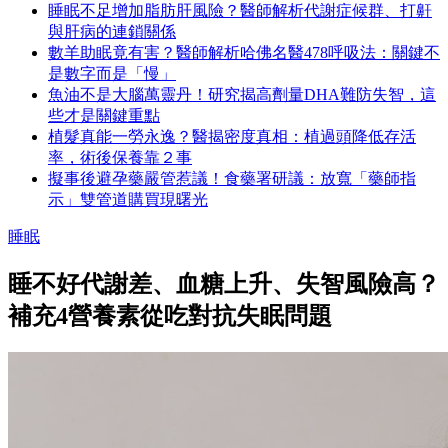
睡眠不足增加脂肪肝風險？醫師解析代謝症候群、打鼾
與肝病的連鎖關係
數羊助眠竟有害？醫師解析哈佛名醫478呼吸法：關鍵不
是數字而是「慢」
魚油不是大腦萬靈丹！研究揭高劑量DHA難防失智，這
些才是關鍵重點
植髮真能一勞永逸？醫揭密度真相：植過頭降低存活
率，術後保養靠２事
擬事後避孕藥嚴管惹議！食藥署研議：放寬「藥師指
示」雙管道購買現曙光
睡眠
睡不好代謝差、血糖上升、失智風險高？
補充4營養素從吃對抗失眠問題