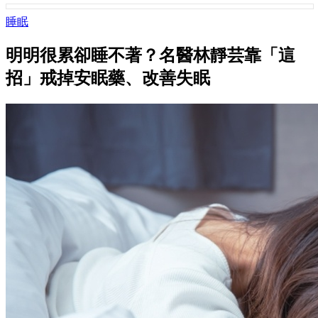
睡眠
明明很累卻睡不著？名醫林靜芸靠「這
招」戒掉安眠藥、改善失眠