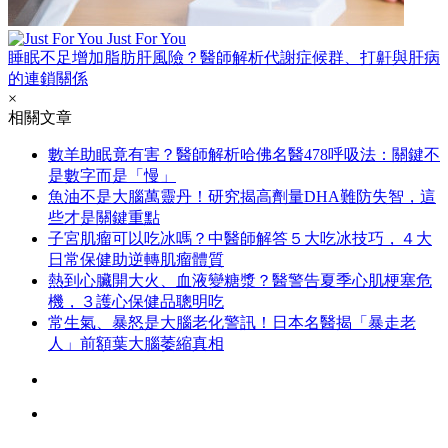
Just For You
睡眠不足增加脂肪肝風險？醫師解析代謝症候群、打鼾與肝病
的連鎖關係
×
相關文章
數羊助眠竟有害？醫師解析哈佛名醫478呼吸法：關鍵不
是數字而是「慢」
魚油不是大腦萬靈丹！研究揭高劑量DHA難防失智，這
些才是關鍵重點
子宮肌瘤可以吃冰嗎？中醫師解答５大吃冰技巧，４大
日常保健助逆轉肌瘤體質
熱到心臟開大火、血液變糖漿？醫警告夏季心肌梗塞危
機，３護心保健品聰明吃
常生氣、暴怒是大腦老化警訊！日本名醫揭「暴走老
人」前額葉大腦萎縮真相