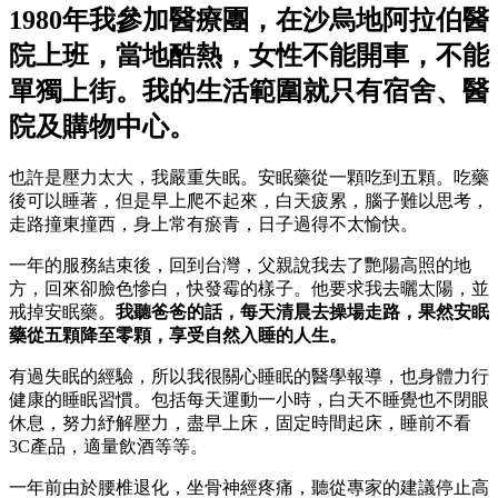
1980年我參加醫療團，在沙烏地阿拉伯醫
院上班，當地酷熱，女性不能開車，不能
單獨上街。我的生活範圍就只有宿舍、醫
院及購物中心。
也許是壓力太大，我嚴重失眠。安眠藥從一顆吃到五顆。吃藥
後可以睡著，但是早上爬不起來，白天疲累，腦子難以思考，
走路撞東撞西，身上常有瘀青，日子過得不太愉快。
一年的服務結束後，回到台灣，父親說我去了艷陽高照的地
方，回來卻臉色慘白，快發霉的樣子。他要求我去曬太陽，並
戒掉安眠藥。
我聽爸爸的話，每天清晨去操場走路，果然安眠
藥從五顆降至零顆，享受自然入睡的人生。
有過失眠的經驗，所以我很關心睡眠的醫學報導，也身體力行
健康的睡眠習慣。包括每天運動一小時，白天不睡覺也不閉眼
休息，努力紓解壓力，盡早上床，固定時間起床，睡前不看
3C產品，適量飲酒等等。
一年前由於腰椎退化，坐骨神經疼痛，聽從專家的建議停止高