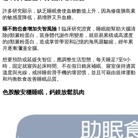
許多研究顯示，缺乏睡眠會使血糖數值上升，因為修復胰島素
的敏感度降低，易增胖又升血糖。
睡不飽也會增加失智風險！
臨床研究證實，睡眠能幫助大腦清
除β類澱粉蛋白，當身體代謝作用變差，就容易累積成高濃度
的β類澱粉蛋白，造成掌管學習和記憶的海馬迴皺縮，經年累
月逐漸瀰漫全腦。
想要預防或延緩失智症，應調整生活型態，每天睡足7至9小
時，固定就寢與起床時間、不在假日賴床補眠、寢室保持適當
溫度與光線，戒掉睡前滑手機的壞習慣，並且可藉由規律運動
和均衡飲食改善睡眠品質。
色胺酸安穩睡眠，鈣鎂放鬆肌肉