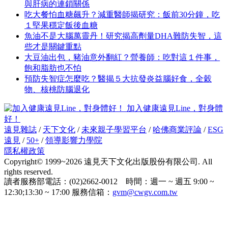
與肝病的連鎖關係
吃大餐怕血糖飆升？減重醫師揭研究：飯前30分鐘，吃
１堅果穩定飯後血糖
魚油不是大腦萬靈丹！研究揭高劑量DHA難防失智，這
些才是關鍵重點
大豆油出包，豬油意外翻紅？營養師：吃對這１件事，
飽和脂肪也不怕
預防失智症怎麼吃？醫揭５大抗發炎益腦好食，全穀
物、核桃防腦退化
加入健康遠見Line，對身體
好！
遠見雜誌
/
天下文化
/
未來親子學習平台
/
哈佛商業評論
/
ESG
遠見
/
50+
/
領導影響力學院
隱私權政策
Copyright© 1999~2026 遠見天下文化出版股份有限公司. All
rights reserved.
讀者服務部電話：(02)2662-0012 時間：週一 ~ 週五 9:00 ~
12:30;13:30 ~ 17:00 服務信箱：
gvm@cwgv.com.tw