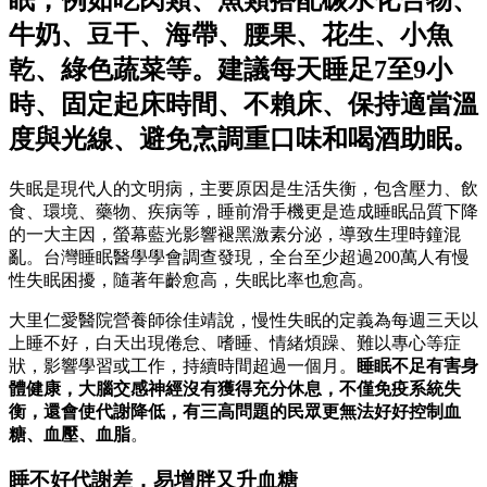
牛奶、豆干、海帶、腰果、花生、小魚
乾、綠色蔬菜等。建議每天睡足7至9小
時、固定起床時間、不賴床、保持適當溫
度與光線、避免烹調重口味和喝酒助眠。
失眠是現代人的文明病，主要原因是生活失衡，包含壓力、飲
食、環境、藥物、疾病等，睡前滑手機更是造成睡眠品質下降
的一大主因，螢幕藍光影響褪黑激素分泌，導致生理時鐘混
亂。台灣睡眠醫學學會調查發現，全台至少超過200萬人有慢
性失眠困擾，隨著年齡愈高，失眠比率也愈高。
大里仁愛醫院營養師徐佳靖說，慢性失眠的定義為每週三天以
上睡不好，白天出現倦怠、嗜睡、情緒煩躁、難以專心等症
狀，影響學習或工作，持續時間超過一個月。
睡眠不足有害身
體健康，大腦交感神經沒有獲得充分休息，不僅免疫系統失
衡，還會使代謝降低，有三高問題的民眾更無法好好控制血
糖、血壓、血脂
。
睡不好代謝差，易增胖又升血糖