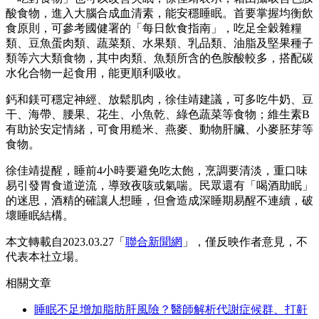
酸食物，進入大腦合成血清素，能安穩睡眠。首要掌握均衡飲
食原則，可參考國健署的「每日飲食指南」，吃足全穀雜糧
類、豆魚蛋肉類、蔬菜類、水果類、乳品類、油脂及堅果種子
類等六大類食物，其中肉類、魚類所含的色胺酸較多，搭配碳
水化合物一起食用，能更順利吸收。
鈣和鎂可穩定神經、放鬆肌肉，徐佳靖建議，可多吃牛奶、豆
干、海帶、腰果、花生、小魚乾、綠色蔬菜等食物；維生素B
有助於安定情緒，可食用糙米、燕麥、動物肝臟、小麥胚芽等
食物。
徐佳靖提醒，睡前4小時要避免吃太飽，烹調要清淡，重口味
易引發胃食道逆流，導致夜咳或氣喘。民眾還有「喝酒助眠」
的迷思，酒精的確讓人想睡，但會造成深睡期易醒不連續，破
壞睡眠結構。
本文轉載自2023.03.27「
聯合新聞網
」，僅反映作者意見，不
代表本社立場。
相關文章
睡眠不足增加脂肪肝風險？醫師解析代謝症候群、打鼾