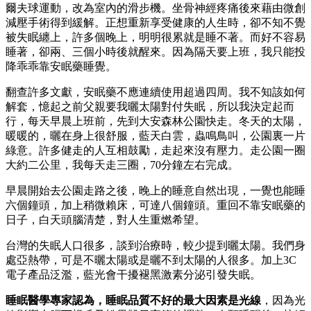
爾夫球運動，改為室內的滑步機。坐骨神經疼痛後來藉由微創
減壓手術得到緩解。正想重新享受健康的人生時，卻不知不覺
被失眠纏上，許多個晚上，明明很累就是睡不著。而好不容易
睡著，卻兩、三個小時後就醒來。因為隔天要上班，我只能投
降乖乖靠安眠藥睡覺。
翻查許多文獻，安眠藥不應連續使用超過四周。我不知該如何
解套，憶起之前父親要我曬太陽對付失眠，所以我決定起而
行，每天早晨上班前，先到大安森林公園快走。冬天的太陽，
暖暖的，曬在身上很舒服，藍天白雲，蟲鳴鳥叫，公園裏一片
綠意。許多健走的人互相鼓勵，走起來沒有壓力。走公園一圈
大約二公里，我每天走三圈，70分鐘左右完成。
早晨開始去公園走路之後，晚上的睡意自然出現，一覺也能睡
六個鐘頭，加上稍微賴床，可達八個鐘頭。重回不靠安眠藥的
日子，白天頭腦清楚，對人生重燃希望。
台灣的失眠人口很多，談到治療時，較少提到曬太陽。我們身
處亞熱帶，可是不曬太陽或是曬不到太陽的人很多。加上3C
電子產品泛濫，藍光會干擾褪黑激素分泌引發失眠。
睡眠醫學專家認為，睡眠品質不好的最大因素是光線
，因為光