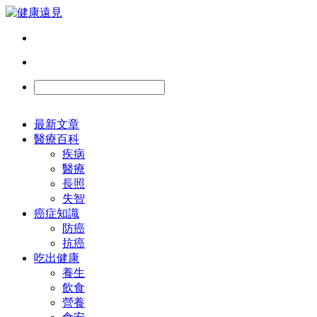
最新文章
醫療百科
疾病
醫療
長照
失智
癌症知識
防癌
抗癌
吃出健康
養生
飲食
營養