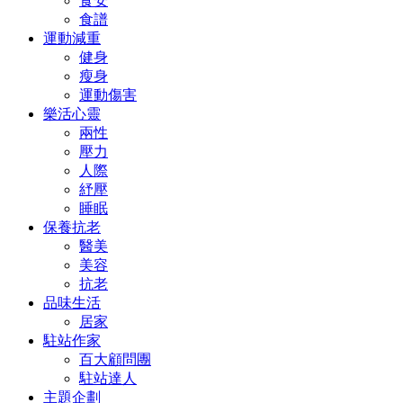
食安
食譜
運動減重
健身
瘦身
運動傷害
樂活心靈
兩性
壓力
人際
紓壓
睡眠
保養抗老
醫美
美容
抗老
品味生活
居家
駐站作家
百大顧問團
駐站達人
主題企劃