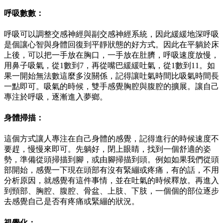
呼吸數數：
呼吸可以調整交感神經與副交感神經系統，因此緩緩地深呼吸
是個讓心智與身體回復到平靜狀態的好方式。因此在平躺於床
上後，可以把一手放在胸口，一手放在肚臍，呼吸速度放慢，
用鼻子吸氣，從1數到7，再從嘴巴緩緩吐氣，從1數到11。如
果一開始無法數這麼多沒關係，記得讓吐氣時間比吸氣時間長
一點即可。吸氣的時候，雙手感覺胸腔與腹腔的擴展。讓自己
專注於呼吸，逐漸進入夢鄉。
身體掃描：
這個方式讓人專注在自己身體的感覺，記得進行的時候速度不
要趕，慢慢來即可。先躺好，閉上眼睛，找到一個舒適的姿
勢，準備從頭掃描到腳，或由腳掃描到頭。例如如果我們從頭
部開始，感覺一下現在頭部有沒有緊繃或疼痛，有的話，不用
分析原因，就感覺有這件事情，並在吐氣的時候釋放。再進入
到頸部、胸腔、腹腔、骨盆、上肢、下肢，一個個的部位逐步
去感覺自己是否有疼痛或緊繃的狀況。
視覺化：