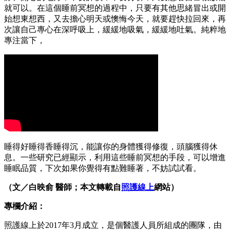
就可以。在這個睡前冥想的過程中，只要有其他思緒冒出或開
始想東想西，又去擔心明天或懊悔今天，就要趕快拉回來，再
次讓自己專心在深呼吸上，緩緩地吸氣，緩緩地吐氣。純粹地
專注當下，
睡得好睡得香睡得沉，能讓你的身體獲得修復，頭腦獲得休
息。一些研究已經顯示，利用這些睡前冥想的手段，可以增進
睡眠品質，下次如果你覺得有點難睡著，不妨試試看。
（文／白映俞 醫師；本文轉載自
照護線上
網站）
專欄介紹：
照護線上於2017年3月成立，是個醫護人員所組成的團隊，由