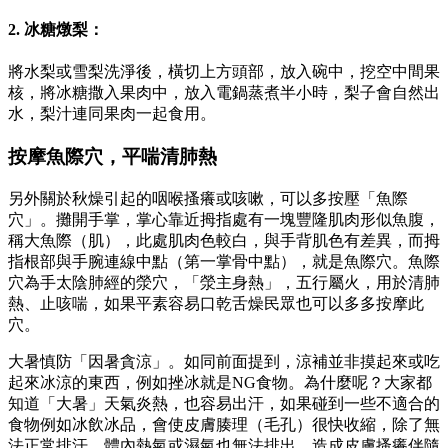
2. 冰糖燉梨：
將水梨或雪梨洗淨後，橫切上方頭部，放入碗中，挖空中間果
核，將冰糖撒入果肉中，放入電鍋蒸煮半小時，梨子會自然出
水，梨汁連同果肉一起食用。
按摩魚際穴，平喘清肺熱
另外關於秋燥引起的咽喉搔癢或咳嗽，可以多按壓「魚際
穴」。攤開手掌，掌心靠近拇指處有一塊豐隆肌肉形似魚腹，
稱大魚際（肌），此處肌肉色較白，與手背肌色有差異，而拇
指根部與手腕連線中點（第一掌骨中點），就是魚際穴。魚際
穴為手太陰肺經的滎穴，「滎主身熱」，五行屬火，用於清肺
熱、止咳喘，如果平素容易口乾舌燥民眾也可以多多按摩此
穴。
大暑慎防「因暑貪涼」。如同前面提到，涼補並非摸起來或吃
起來冰涼的東西，例如挫冰就是NG食物。為什麼呢？大家都
知道「大暑」天氣炎熱，也容易出汗，如果碰到一些不適合的
食物例如冰飲冰品，會使皮膚腠理（毛孔）很快收縮，除了無
法正常排汗，體內熱氣或濕氣也無法排出，造成皮膚搔癢伴隨