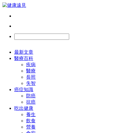
最新文章
醫療百科
疾病
醫療
長照
失智
癌症知識
防癌
抗癌
吃出健康
養生
飲食
營養