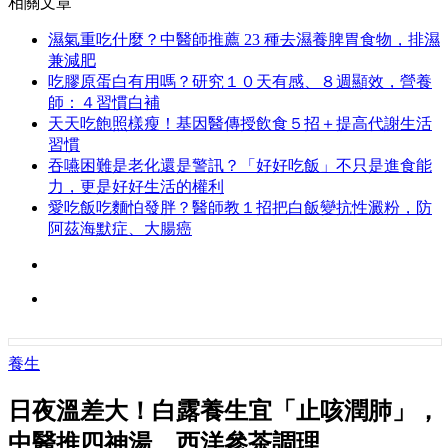
相關文章
濕氣重吃什麼？中醫師推薦 23 種去濕養脾胃食物，排濕
兼減肥
吃膠原蛋白有用嗎？研究１０天有感、８週顯效，營養
師：４習慣白補
天天吃飽照樣瘦！基因醫傳授飲食５招＋提高代謝生活
習慣
吞嚥困難是老化還是警訊？「好好吃飯」不只是進食能
力，更是好好生活的權利
愛吃飯吃麵怕發胖？醫師教１招把白飯變抗性澱粉，防
阿茲海默症、大腸癌
養生
日夜溫差大！白露養生宜「止咳潤肺」，
中醫推四神湯、西洋參茶調理