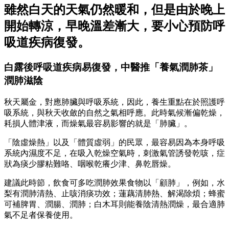
雖然白天的天氣仍然暖和，但是由於晚上
開始轉涼，早晚溫差漸大，要小心預防呼
吸道疾病復發。
白露後呼吸道疾病易復發，中醫推「養氣潤肺茶」
潤肺滋陰
秋天屬金，對應肺臟與呼吸系統，因此，養生重點在於照護呼
吸系統，與秋天收斂的自然之氣相呼應。此時氣候漸偏乾燥，
耗損人體津液，而燥氣最容易影響的就是「肺臟」。
「陰虛燥熱」以及「體質虛弱」的民眾，最容易因為本身呼吸
系統內濕度不足，在吸入乾燥空氣時，刺激氣管誘發乾咳，症
狀為
痰少膠粘難咯、咽喉乾癢少津
、
鼻乾唇燥
。
建議此時節，飲食可多吃潤肺效果食物以「顧肺」，例如，
水
梨有潤肺清熱、止咳消痰功效；蓮藕清肺熱、解渴除煩
；
蜂蜜
可補脾胃、潤腸、潤肺
；
白木耳則能養陰清熱潤燥
，最合適肺
氣不足者保養使用。