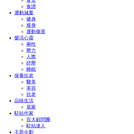
食安
食譜
運動減重
健身
瘦身
運動傷害
樂活心靈
兩性
壓力
人際
紓壓
睡眠
保養抗老
醫美
美容
抗老
品味生活
居家
駐站作家
百大顧問團
駐站達人
主題企劃