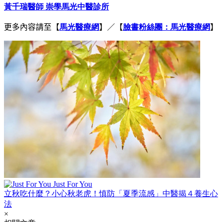
黃千瑞醫師 崇學馬光中醫診所
更多內容請至
【
馬光醫療網
】／【
臉書粉絲團：馬光醫療網
】
Just For You
立秋吃什麼？小心秋老虎！慎防「夏季流感」中醫揭４養生心
法
×