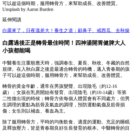
可以趁這個時期，服用轉骨方，來幫助成長、改善體質。
Unsplash by Aaron Burden
延伸閱讀
白露來了，日夜溫差大！養生之道：顧鼻子、戒西瓜、去秋燥
白露過後正是轉骨最佳時間！四神湯開胃健脾大人
小孩都能喝
中醫養生注重順應天時，強調春生、夏長、秋收、冬藏的自然
規律。
在入秋白露之後是最適合轉骨的時機，邁入青春期的孩
子可以趁這個時期，服用轉骨方，來幫助成長、改善體質。
轉骨的黃金年齡，通常在
男孩變聲、出現陰毛（約12-16
歲）；女孩在乳房開始有發育、出現陰毛（約10-14歲）等第
二性徵出現的時候；轉骨方依每個人體質會有不同處方，但男
生調理的重點為筋骨及氣血的調理，預防運動氣傷及筋骨損
傷；女生則以補血、養血為主。
除了服用轉骨方，平時的均衡飲食、適度的運動、充足的睡眠
及釋放壓力，皆是青春期良好生長發育的根本。
中醫轉骨的目