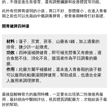
的，不僅促進生長發育、還有調整臟腑和改善體質等功能。
此外有些脾胃虛弱的小孩，胃口不好、形體瘦小，在進入青春
期之前也可以先藉由中藥調養脾胃，替青春期轉骨打好基礎。
開胃健脾四神湯
材料：
蓮子、芡實、茯苓、山藥各3錢，加上適量的
排骨、鹽少許一起燉煮。
功效：
四神湯補脾健胃，即可補充營養又有療效，適
合食慾不佳、消化不良、腹瀉者作為平日調養的藥
膳。
作用：
此藥方屬平補藥材，還未進入青春期的孩子都
可以服用此帖藥湯開脾健胃，幫助成長，也適合全家
人服用來調理脾胃。
最後提醒轉骨方的服用時機，一定要在出現第二性徵後再服
用，最好經由中醫師評估，視其體質調配藥方，才能給孩子最
好的幫助。