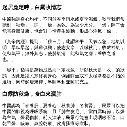
起居應定時，白露收情志
中醫強調身心均衡，不同於春季雨水或夏季濕氣，秋季我們常
聽到「秋燥」一詞，「燥」為乾、為缺少水分。「燥」除了會
危害身體健康，也會對心情產生波動，形成心浮氣「躁」。
《黃帝內經》提到：「秋三月，此謂容平，天氣以急，地氣以
明，早臥早起，與雞俱興，使志安寧，以緩秋刑；收斂神氣，
使秋氣平，無外其志，使肺氣清，此秋氣之應，養收之道
也。」
「容平」指得是萬物成熟而平定收斂，所以秋天是「收」的狀
態，因此建議民眾修養身心，例如靜坐或打太極拳都是不錯的
選項，同時起居規律，早睡早起並睡眠充足。
白露防秋燥，食白來潤肺
中醫認為「春養肝，夏養心，秋養肺，冬養腎」，民眾可以把
中醫的肺視為呼吸系統，且「肺主皮毛」。當白露時節，以燥
為主氣，燥易傷肺、耗人津液，民眾可能會出現咽喉不適、口
乾舌燥、咳嗽、鼻腔乾癢、皮膚搔癢等症狀。