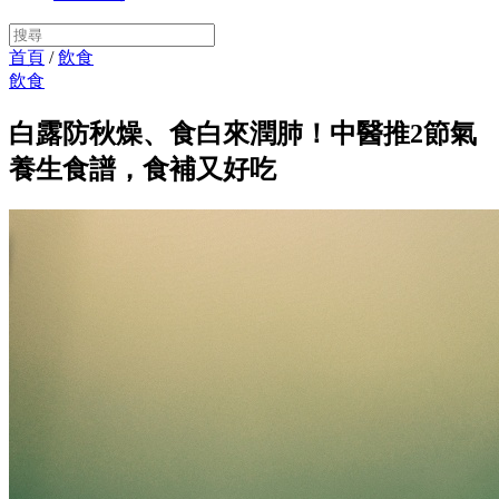
首頁
/
飲食
飲食
白露防秋燥、食白來潤肺！中醫推2節氣
養生食譜，食補又好吃