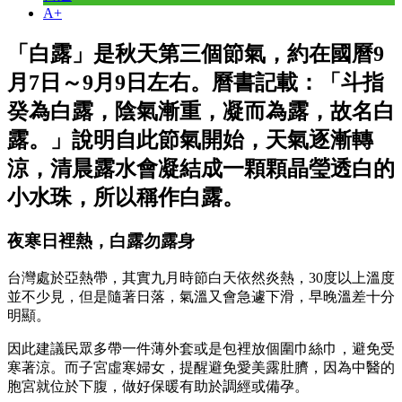
A+
「白露」是秋天第三個節氣，約在國曆9
月7日～9月9日左右。曆書記載：「斗指
癸為白露，陰氣漸重，凝而為露，故名白
露。」說明自此節氣開始，天氣逐漸轉
涼，清晨露水會凝結成一顆顆晶瑩透白的
小水珠，所以稱作白露。
夜寒日裡熱，白露勿露身
台灣處於亞熱帶，其實九月時節白天依然炎熱，30度以上溫度
並不少見，但是隨著日落，氣溫又會急遽下滑，早晚溫差十分
明顯。
因此建議民眾多帶一件薄外套或是包裡放個圍巾絲巾，避免受
寒著涼。而子宮虛寒婦女，提醒避免愛美露肚臍，因為中醫的
胞宮就位於下腹，做好保暖有助於調經或備孕。