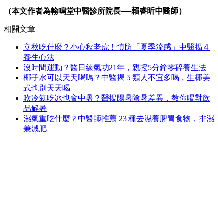
（本文作者為翰鳴堂中醫診所院長──
賴睿昕中醫師
）
相關文章
立秋吃什麼？小心秋老虎！慎防「夏季流感」中醫揭４
養生心法
沒時間運動？醫日練氣功21年，親授5分鐘零碎養生法
椰子水可以天天喝嗎？中醫揭５類人不宜多喝，生椰美
式也別天天喝
吹冷氣吃冰也會中暑？醫揭陽暑陰暑差異，教你喝對飲
品解暑
濕氣重吃什麼？中醫師推薦 23 種去濕養脾胃食物，排濕
兼減肥