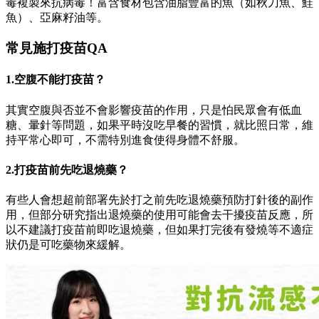
毒複製來抗病毒！富含食材包含油脂豐富的魚（如秋刀魚、鮭
魚）、亞麻籽油等。
常見施打疫苗QA
1.空腹不能打疫苗？
其實空腹與否並不會影響疫苗的作用，只是怕民眾會有低血
糖、暈針等問題，如果平時沒吃早餐的習慣，就比照日常，維
持平常心即可，不需特別進食使得身體不舒服。
2.打疫苗前先吃退燒藥？
有些人會想超前部署先於打之前先吃退燒藥預防打針後的副作
用，但部分研究指出退燒藥的使用可能會去干擾疫苗反應，所
以不建議打疫苗前即吃退燒藥，但如果打完後有發燒等不適症
狀仍是可吃藥物來緩解。