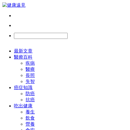
最新文章
醫療百科
疾病
醫療
長照
失智
癌症知識
防癌
抗癌
吃出健康
養生
飲食
營養