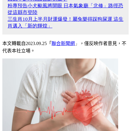
粉專預告小犬颱風將開眼 日本氣象廳「北修」路徑恐
從這縣市登陸
三生肖10月上半月財運爆發！屬兔樂得踩狗屎運 這生
肖邁入「新的輝煌」
本文轉載自
2023.09.25
「
聯合新聞網
」
，僅反映作者意見，不
代表本社立場。