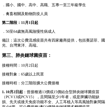
．國小、國中、高中、高職、五專一至三年級學生
．禽畜相關及動物防疫人員
第二階段：11月1日起
．50至64歲無高風險慢性病成人
備註：這次公費流感疫苗共有四家廠商提供，包括賽諾菲、國
光、台灣東洋、高端。
第三、肺炎鏈球菌疫苗：
接種時間：10月2日起
接種對象：65歲以上民眾
接種時程：分三階段擴大公費接種
1. 10月2日起
：曾接種過13價或15價結合型肺炎鏈球菌疫苗
（PCV13或PCV15），且間隔至少1年者，或是脾臟功能缺
損、先天或後天免疫功能不全、人工耳植入等高風險對象間隔
至少8周，可公費接種1劑23價肺炎鏈球菌多醣體疫苗