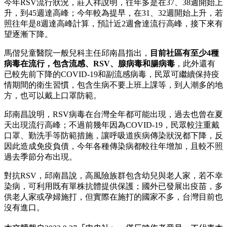
今年RSV流行狀況，莊人祥說明，往年多是在37、38週開始上
升，到45週達高峰；今年較為提早，在31、32週開始上升，若
照往年是8週達高峰計算，預計近2週會達流行高峰，接下來有
望逐漸下降。
馬偕兒童醫院一般兒科主任邱南昌指出，
目前社區有至少4種
病毒在流行，包含流感、RSV、腺病毒和腸病毒
，此外還有
已較先前下降的COVID-19和副流感病毒，民眾可繼續保持疫
情期間的衛生習慣，包含生病不要上班上課等，到人潮多的地
方，也可以戴上口罩防範。
邱南昌說明，RSV病毒在台灣全年都可能出現，過去也曾在夏
天出現流行高峰；不過前幾年因為COVID-19，民眾較注重戴
口罩、勤洗手等防範措施，讓呼吸道疾病傳染狀況都下降，反
因此造成免疫負債，今年各種傳染病都較往年增加，且較不照
過去季節分布出現。
對抗RSV，邱南昌說，高風險族群包含幼兒與老人家，若不幸
染病，可利用既有單株抗體提供保護；國外已發展出疫苗，多
供老人家或孕婦施打，但實際在施打的國家不多，台灣目前也
沒有進口。