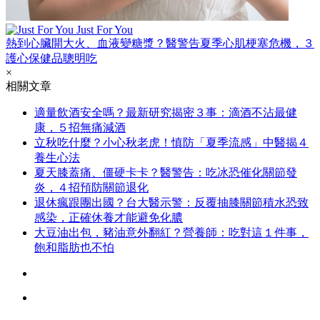
Just For You
熱到心臟開大火、血液變糖漿？醫警告夏季心肌梗塞危機，３
護心保健品聰明吃
×
相關文章
適量飲酒安全嗎？最新研究揭密３事：滴酒不沾最健
康，５招無痛減酒
立秋吃什麼？小心秋老虎！慎防「夏季流感」中醫揭４
養生心法
夏天膝蓋痛、僵硬卡卡？醫警告：吃冰恐催化關節發
炎，４招預防關節退化
退休瘋跟團出國？台大醫示警：反覆抽膝關節積水恐致
感染，正確休養才能避免化膿
大豆油出包，豬油意外翻紅？營養師：吃對這１件事，
飽和脂肪也不怕