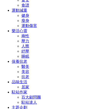
食安
食譜
運動減重
健身
瘦身
運動傷害
樂活心靈
兩性
壓力
人際
紓壓
睡眠
保養抗老
醫美
美容
抗老
品味生活
居家
駐站作家
百大顧問團
駐站達人
主題企劃