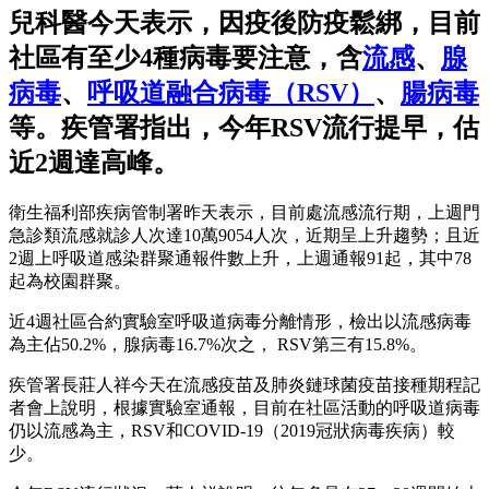
兒科醫今天表示，因疫後防疫鬆綁，目前
社區有至少4種病毒要注意，含
流感
、
腺
病毒
、
呼吸道融合病毒（RSV）
、
腸病毒
等。疾管署指出，今年RSV流行提早，估
近2週達高峰。
衛生福利部疾病管制署昨天表示，目前處流感流行期，上週門
急診類流感就診人次達10萬9054人次，近期呈上升趨勢；且近
2週上呼吸道感染群聚通報件數上升，上週通報91起，其中78
起為校園群聚。
近4週社區合約實驗室呼吸道病毒分離情形，檢出以流感病毒
為主佔50.2%，腺病毒16.7%次之， RSV第三有15.8%。
疾管署長莊人祥今天在流感疫苗及肺炎鏈球菌疫苗接種期程記
者會上說明，根據實驗室通報，目前在社區活動的呼吸道病毒
仍以流感為主，RSV和COVID-19（2019冠狀病毒疾病）較
少。