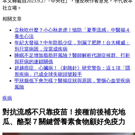
本文轉載自
2023.9.27
「中央社」
，僅反映作者意見，不代表本
社立場。
相關文章
立秋吃什麼？小心秋老虎！慎防「夏季流感」中醫揭４
養生心法
年紀大發福？中年防肌少症，別漏了肥胖！台大權威：
別只當病因，沒當成疾病
睡眠不足增加脂肪肝風險？醫師解析代謝症候群、打鼾
與肝病的連鎖關係
超越癌症、心臟病！《刺胳針》研究警告：這１項「隱
形疾病」已成全球失能頭號殺手
甲狀腺低下會怎樣？醫揭症狀與原因，警惕心血管疾病
風險
疾病
對抗流感不只靠疫苗！接種前後補充地
瓜、酪梨７關鍵營養素食物顧好免疫力