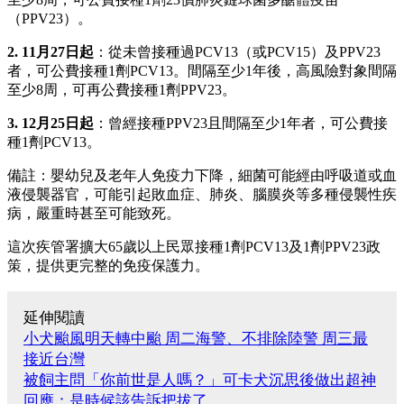
（PPV23）。
2. 11月27日起
：從未曾接種過PCV13（或PCV15）及PPV23
者，可公費接種1劑PCV13。間隔至少1年後，高風險對象間隔
至少8周，可再公費接種1劑PPV23。
3. 12月25日起
：曾經接種PPV23且間隔至少1年者，可公費接
種1劑PCV13。
備註：嬰幼兒及老年人免疫力下降，細菌可能經由呼吸道或血
液侵襲器官，可能引起敗血症、肺炎、腦膜炎等多種侵襲性疾
病，嚴重時甚至可能致死。
這次疾管署擴大65歲以上民眾接種1劑PCV13及1劑PPV23政
策，提供更完整的免疫保護力。
延伸閱讀
小犬颱風明天轉中颱 周二海警、不排除陸警 周三最
接近台灣
被飼主問「你前世是人嗎？」可卡犬沉思後做出超神
回應：是時候該告訴把拔了