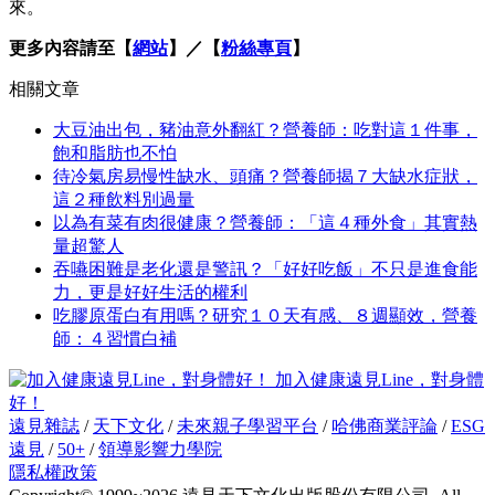
來。
更多內容請至【
網站
】／【
粉絲專頁
】
相關文章
大豆油出包，豬油意外翻紅？營養師：吃對這１件事，
飽和脂肪也不怕
待冷氣房易慢性缺水、頭痛？營養師揭７大缺水症狀，
這２種飲料別過量
以為有菜有肉很健康？營養師：「這４種外食」其實熱
量超驚人
吞嚥困難是老化還是警訊？「好好吃飯」不只是進食能
力，更是好好生活的權利
吃膠原蛋白有用嗎？研究１０天有感、８週顯效，營養
師：４習慣白補
加入健康遠見Line，對身體
好！
遠見雜誌
/
天下文化
/
未來親子學習平台
/
哈佛商業評論
/
ESG
遠見
/
50+
/
領導影響力學院
隱私權政策