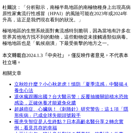
杜爾說：「分析顯示，南極半島地區的南極物種身上出現高病
原性家禽流行性感冒（HPAI）的風險可能在2023年或2024年
升高，這正是我們現在看到的狀況。」
極地地區的生態系統面對禽流感特別脆弱，因為當地有許多在
世界其他地方找不到的動物，這些動物從未接觸過類似病毒。
極地地區也是「氣候崩潰」下最受衝擊的地方之一。
本文轉載自
2024.1.3
「中央社」
，僅反映作者意見，不代表本
社立場。
相關文章
立秋吃什麼？小心秋老虎！慎防「夏季流感」中醫揭４
養生心法
退休瘋跟團出國？台大醫示警：反覆抽膝關節積水恐致
感染，正確休養才能避免化膿
超越癌症、心臟病！《刺胳針》研究警告：這１項「隱
形疾病」已成全球失能頭號殺手
罹患失智症是人生終點？日本高齡名醫分享２轉念實
例：看見共存的幸福