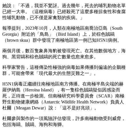
她說：「不過，我並不驚訝。過去幾年，死去的哺乳動物名單
已經一大串。（這種病毒）已經殺死了這麼多種掠食性和食腐
性哺乳動物，已不僅是家禽類的疾病。」
報導提到，2023年10月，人類在南極地區南喬治亞島（South
Georgia）附近的「鳥島」（Bird Island）上，於棕色賊鷗
（brown skua）群中發現了南極地區第一例已知H5N1病例。
兩個月後，數百隻象鼻海豹被發現死亡。在其他數個地方，海
狗、黑背鷗和棕色賊鷗的死亡數量也愈來愈多。
科學家警告，這種傳染性極強的病毒如果傳播到偏遠的企鵝種
群，可能會帶來「現代最大的生態災難之一」。
H5N1病毒正繼續往南極地區南方傳播。在南極半島尖端的赫
羅伊納島（Heroina Island），有一隻棕色賊鷗疑似因感染而
死，正待進一步檢測。但南極研究科學委員會（SCAR）南極
野生動物健康網絡（Antarctic Wildlife Health Network）負責人
杜爾（Meagan Dewar）說：「這不是好兆頭」。
杜爾參與製作的一項風險評估發現，許多南極動物受到威脅，
包括海鷗、賊鷗、海狗和海獅。