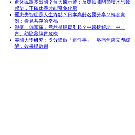
退休瘋跟團出國？台大醫示警：反覆抽膝關節積水恐致
感染，正確休養才能避免化膿
罹患失智症是人生終點？日本高齡名醫分享２轉念實
例：看見共存的幸福
濕疹、偏頭痛，竟然是腸胃引起？中醫拆解老、中、
青、幼隐藏脾胃危機
美國大學研究：５分鐘做「這件事」，疼痛焦慮立即緩
解，效果撐數週