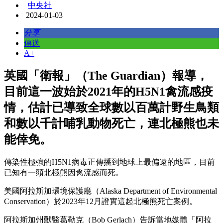
中央社
2024-01-03
分享
傳送
A+
英國「衛報」（The Guardian）報導，
目前這一波始於2021年的H5N1禽流感疫
情，估計已導致全球數以百萬計野生鳥類
和數以千計哺乳動物死亡，連北極熊也未
能倖免。
傳染性極強的H5N1病毒正傳播到地球上最偏遠的地區，目前
已知有一頭北極熊因禽流感而死。
美國阿拉斯加環境保護廳（Alaska Department of Environmental
Conservation）於2023年12月證實這起北極熊死亡案例。
阿拉斯加州獸醫葛勒克（Bob Gerlach）告訴當地媒體「阿拉