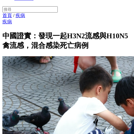
首頁
/
疾病
疾病
中國證實：發現一起H3N2流感與H10N5
禽流感，混合感染死亡病例