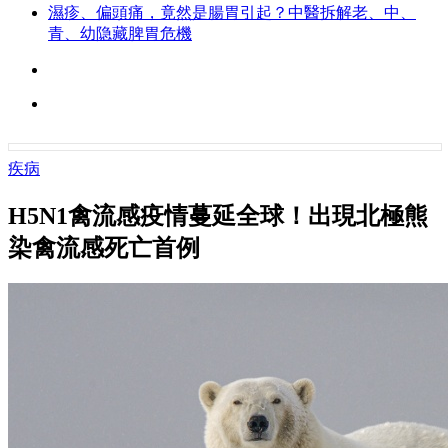
濕疹、偏頭痛，竟然是腸胃引起？中醫拆解老、中、
青、幼隐藏脾胃危機
疾病
H5N1禽流感疫情蔓延全球！出現北極熊
染禽流感死亡首例