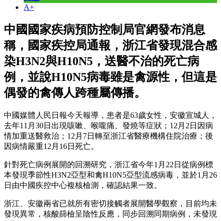
A+
中國國家疾病預防控制局官網發布消息
稱，國家疾控局通報，浙江省發現混合感
染H3N2與H10N5，送醫不治的死亡病
例，並說H10N5病毒雖是禽源性，但這是
偶發的禽傳人跨種屬傳播。
中國媒體人民日報今天報導，患者是63歲女性，安徽宣城人，
去年11月30日出現咳嗽、喉嚨痛、發燒等症狀；12月2日因病
情加重送醫救治；12月7日轉至浙江省醫療機構住院治療；後
因病情嚴重12月16日死亡。
針對死亡病例展開的回溯研究，浙江省今年1月22日從病例標
本發現季節性H3N2亞型和禽H10N5亞型流感病毒，並於1月26
日由中國疾控中心複核檢測，確認結果一致。
浙江、安徽兩省已就所有密切接觸者展開醫學觀察，目前均未
發現異常，核酸篩檢呈陰性反應，同步回溯同期病例，未發現