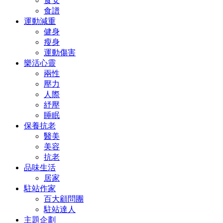
食安
食譜
運動減重
健身
瘦身
運動傷害
樂活心靈
兩性
壓力
人際
紓壓
睡眠
保養抗老
醫美
美容
抗老
品味生活
居家
駐站作家
百大顧問團
駐站達人
主題企劃