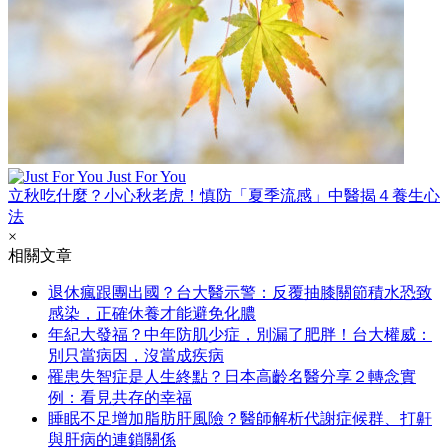
Just For You
立秋吃什麼？小心秋老虎！慎防「夏季流感」中醫揭４養生心
法
×
相關文章
退休瘋跟團出國？台大醫示警：反覆抽膝關節積水恐致
感染，正確休養才能避免化膿
年紀大發福？中年防肌少症，別漏了肥胖！台大權威：
別只當病因，沒當成疾病
罹患失智症是人生終點？日本高齡名醫分享２轉念實
例：看見共存的幸福
睡眠不足增加脂肪肝風險？醫師解析代謝症候群、打鼾
與肝病的連鎖關係