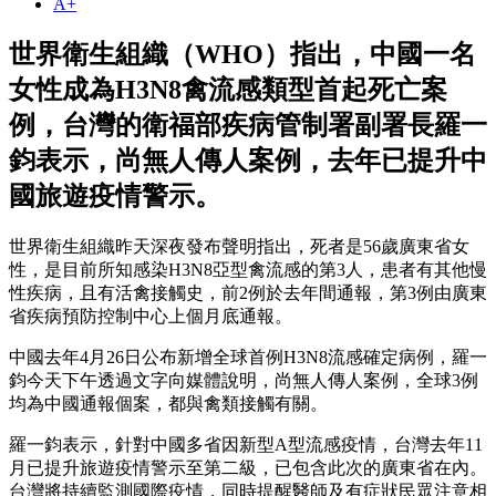
A+
世界衛生組織（WHO）指出，中國一名
女性成為H3N8禽流感類型首起死亡案
例，台灣的衛福部疾病管制署副署長羅一
鈞表示，尚無人傳人案例，去年已提升中
國旅遊疫情警示。
世界衛生組織昨天深夜發布聲明指出，死者是56歲廣東省女
性，是目前所知感染H3N8亞型禽流感的第3人，患者有其他慢
性疾病，且有活禽接觸史，前2例於去年間通報，第3例由廣東
省疾病預防控制中心上個月底通報。
中國去年4月26日公布新增全球首例H3N8流感確定病例，羅一
鈞今天下午透過文字向媒體說明，尚無人傳人案例，全球3例
均為中國通報個案，都與禽類接觸有關。
羅一鈞表示，針對中國多省因新型A型流感疫情，台灣去年11
月已提升旅遊疫情警示至第二級，已包含此次的廣東省在內。
台灣將持續監測國際疫情，同時提醒醫師及有症狀民眾注意相