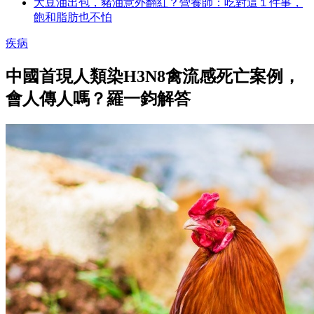
大豆油出包，豬油意外翻紅？營養師：吃對這１件事，
飽和脂肪也不怕
疾病
中國首現人類染H3N8禽流感死亡案例，
會人傳人嗎？羅一鈞解答