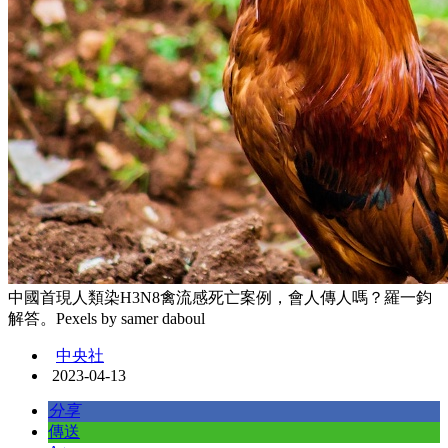
中國首現人類染H3N8禽流感死亡案例，會人傳人嗎？羅一鈞
解答。Pexels by samer daboul
中央社
2023-04-13
分享
傳送