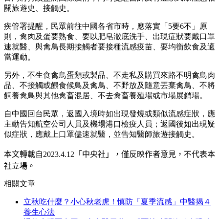
關旅遊史、接觸史。
疾管署提醒，民眾前往中國各省市時，應落實「5要6不」原
則，禽肉及蛋要熟食、要以肥皂澈底洗手、出現症狀要戴口罩
速就醫、與禽鳥長期接觸者要接種流感疫苗、要均衡飲食及適
當運動。
另外，不生食禽鳥蛋類或製品、不走私及購買來路不明禽鳥肉
品、不接觸或餵食候鳥及禽鳥、不野放及隨意丟棄禽鳥、不將
飼養禽鳥與其他禽畜混居、不去禽畜養殖場或市場展銷場。
自中國回台民眾，返國入境時如出現發燒或類似流感症狀，應
主動告知航空公司人員及機場港口檢疫人員；返國後如出現疑
似症狀，應戴上口罩儘速就醫，並告知醫師旅遊接觸史。
本文轉載自
2023.4.12
「中央社」
，僅反映作者意見，不代表本
社立場。
相關文章
立秋吃什麼？小心秋老虎！慎防「夏季流感」中醫揭４
養生心法