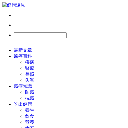
最新文章
醫療百科
疾病
醫療
長照
失智
癌症知識
防癌
抗癌
吃出健康
養生
飲食
營養