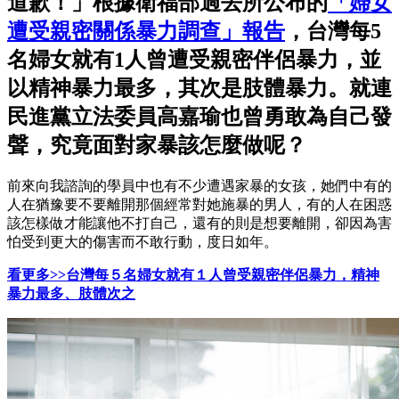
道歉！」根據衛福部過去所公布的
「婦女
遭受親密關係暴力調查」報告
，台灣每5
名婦女就有1人曾遭受親密伴侶暴力，並
以精神暴力最多，其次是肢體暴力。就連
民進黨立法委員高嘉瑜也曾勇敢為自己發
聲，究竟面對家暴該怎麼做呢？
前來向我諮詢的學員中也有不少遭遇家暴的女孩，她們中有的
人在猶豫要不要離開那個經常對她施暴的男人，有的人在困惑
該怎樣做才能讓他不打自己，還有的則是想要離開，卻因為害
怕受到更大的傷害而不敢行動，度日如年。
看更多>>台灣每５名婦女就有１人曾受親密伴侶暴力，精神
暴力最多、肢體次之