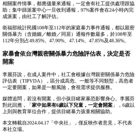
相關案件情事，都應儘量來通報，一定會有社工提供處理跟協
助；集中篩派案中心一旦收到通報，97%案件會在24小時內完
成派案，由社工了解評估。
衛福部統計民國108年至112年的家庭暴力事件通報，都以親密
關係暴力（含婚姻／離婚／同居）通報件數最多，於108年至
112年分別占49.85%、47.90%、47.14%、47.85%及48.36%。
家暴會依台灣親密關係暴力危險評估表，決定是否
開案
李麗芬說，在成人案件中，社工會根據台灣親密關係暴力危險
評估表（TIPVDA），區分成高危、一般等不同類型，高危者
一定要開案，如果是一般風險，會視需求提供服務。
媒體追問，若沒有開案，但小孩目睹家暴恐影響身心。李麗芬
對此回應，「
家中如果有6歲以下兒童，一定會開案
」，6歲以
上則與教育單位合作，提供目睹暴力孩童相關協助。
本文轉載自2024.04.17「中央社」，僅反映作者意見，不代表
本社立場。