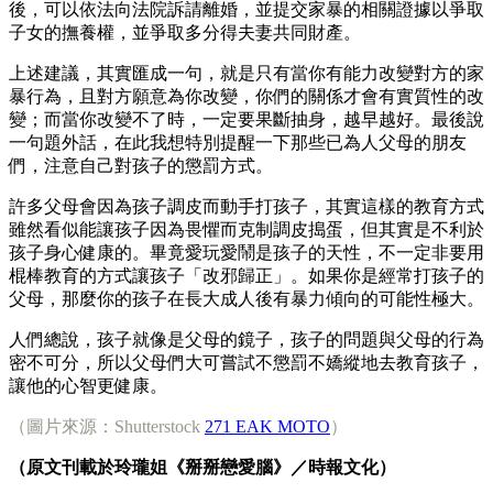
後，可以依法向法院訴請離婚，並提交家暴的相關證據以爭取
子女的撫養權，並爭取多分得夫妻共同財產。
上述建議，其實匯成一句，就是只有當你有能力改變對方的家
暴行為，且對方願意為你改變，你們的關係才會有實質性的改
變；而當你改變不了時，一定要果斷抽身，越早越好。最後說
一句題外話，在此我想特別提醒一下那些已為人父母的朋友
們，注意自己對孩子的懲罰方式。
許多父母會因為孩子調皮而動手打孩子，其實這樣的教育方式
雖然看似能讓孩子因為畏懼而克制調皮搗蛋，但其實是不利於
孩子身心健康的。畢竟愛玩愛鬧是孩子的天性，不一定非要用
棍棒教育的方式讓孩子「改邪歸正」。如果你是經常打孩子的
父母，那麼你的孩子在長大成人後有暴力傾向的可能性極大。
人們總說，孩子就像是父母的鏡子，孩子的問題與父母的行為
密不可分，所以父母們大可嘗試不懲罰不嬌縱地去教育孩子，
讓他的心智更健康。
（圖片來源：Shutterstock
271 EAK MOTO
）
（原文刊載於玲瓏姐《掰掰戀愛腦》／時報文化）