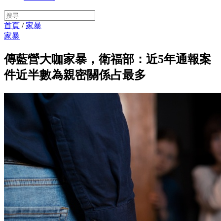
首頁
/
家暴
家暴
傳藍營大咖家暴，衛福部：近5年通報案
件近半數為親密關係占最多