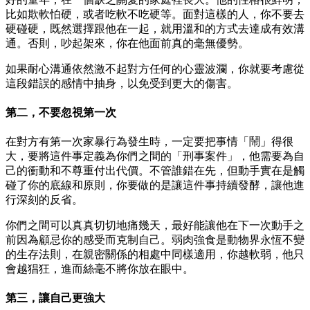
比如欺軟怕硬，或者吃軟不吃硬等。面對這樣的人，你不要去
硬碰硬，既然選擇跟他在一起，就用溫和的方式去達成有效溝
通。否則，吵起架來，你在他面前真的毫無優勢。
如果耐心溝通依然激不起對方任何的心靈波瀾，你就要考慮從
這段錯誤的感情中抽身，以免受到更大的傷害。
第二，不要忽視第一次
在對方有第一次家暴行為發生時，一定要把事情「鬧」得很
大，要將這件事定義為你們之間的「刑事案件」，他需要為自
己的衝動和不尊重付出代價。不管誰錯在先，但動手實在是觸
碰了你的底線和原則，你要做的是讓這件事持續發酵，讓他進
行深刻的反省。
你們之間可以真真切切地痛幾天，最好能讓他在下一次動手之
前因為顧忌你的感受而克制自己。弱肉強食是動物界永恆不變
的生存法則，在親密關係的相處中同樣適用，你越軟弱，他只
會越猖狂，進而絲毫不將你放在眼中。
第三，讓自己更強大