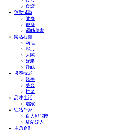
食安
食譜
運動減重
健身
瘦身
運動傷害
樂活心靈
兩性
壓力
人際
紓壓
睡眠
保養抗老
醫美
美容
抗老
品味生活
居家
駐站作家
百大顧問團
駐站達人
主題企劃