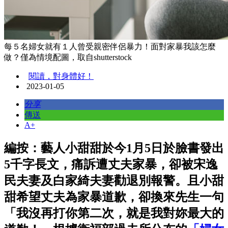
每５名婦女就有１人曾受親密伴侶暴力！面對家暴我該怎麼
做？僅為情境配圖，取自shutterstock
閱讀，對身體好！
2023-01-05
分享
傳送
A+
編按：藝人小甜甜於今1月5日於臉書發出
5千字長文，痛訴遭丈夫家暴，卻被宋逸
民夫妻及白家綺夫妻勸退別報警。且小甜
甜希望丈夫為家暴道歉，卻換來先生一句
「我沒再打你第二次，就是我對妳最大的