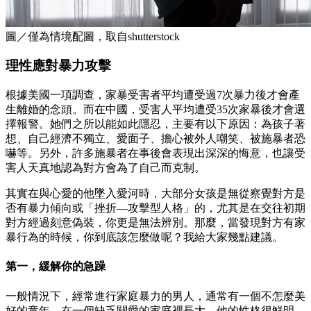
圖／僅為情境配圖，取自shutterstock
理性應對暴力攻擊
根據美國一項調查，家暴受害者平均遭受過7次暴力後才會產
生離婚的念頭。而在中國，受害人平均遭受35次家暴後才會選
擇報警。她們之所以能如此隱忍，主要有以下原因：為孩子著
想、自己經濟不獨立、愛面子、擔心被外人嘲笑、被施暴者恐
嚇等。另外，許多施暴者在事後會表現出深深的悔意，也讓受
害人天真地認為對方會為了自己而克制。
其實在與心愛的他墜入愛河時，大部分女孩是無從察覺對方是
否有暴力傾向或「挫折—攻擊型人格」的，尤其是在交往初期
對方經過刻意偽裝，你更是無法辨別。那麼，當發現對方有家
暴行為的時候，你到底該怎麼做呢？我給大家幾點建議。
第一，緩解你的急躁
一般情況下，經常進行家庭暴力的男人，通常有一個不怎麼美
好的童年，在一個缺乏關愛的家庭裡長大。他的性格很鮮明，