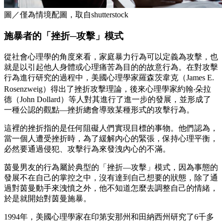
圖／僅為情境配圖，取自shutterstock
施暴者的「挫折─攻擊」模式
從社會心理學的角度來看，家庭暴力行為可以定義為攻擊，也
就是以引起他人身體或心理痛苦為目的的故意行為。在對攻擊
行為進行研究的過程中，美國心理學家羅森茨韋克（James E.
Rosenzweig）得出了挫折攻擊理論，後來心理學家約翰‧朵拉
德（John Dollard）等人對其進行了進一步的發展，並形成了
一種公認的觀點—挫折總會導致某種形式的攻擊行為。
這裡的挫折指的是任何阻礙人們實現目標的事物。他們認為，
當一個人遭受挫折時，為了緩解內心的緊張，保持心理平衡，
必然要通過侵犯、攻擊行為來發洩內心的不滿。
茵曼男友的行為屬於典型的「挫折—攻擊」模式，因為事態的
發展不在自己的掌控之中，沒有達到自己想要的狀態，除了通
過對茵曼動手來洩憤之外，他不知道怎麼去調整自己的情緒，
於是就開始對茵曼施暴。
1994年，美國心理學家在印第安那州和田納西州研究了6千多