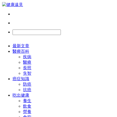
最新文章
醫療百科
疾病
醫療
長照
失智
癌症知識
防癌
抗癌
吃出健康
養生
飲食
營養