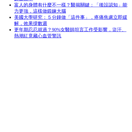
富人的身體有什麼不一樣？醫揭關鍵：「後設認知」能
力更強，這樣做鍛鍊大腦
美國大學研究：５分鐘做「這件事」，疼痛焦慮立即緩
解，效果撐數週
更年期忍忍就過？90%女醫師坦言工作受影響，盜汗、
熱潮紅竟藏心血管警訊