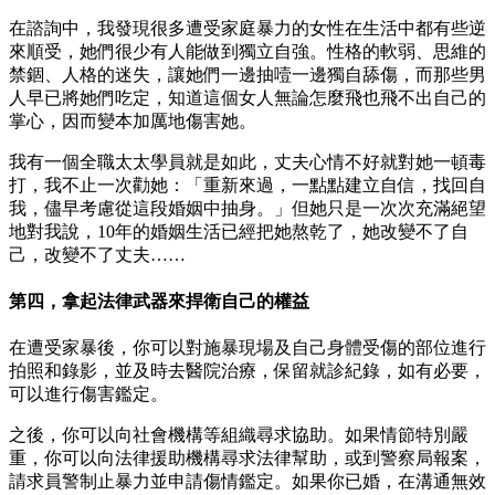
在諮詢中，我發現很多遭受家庭暴力的女性在生活中都有些逆
來順受，她們很少有人能做到獨立自強。性格的軟弱、思維的
禁錮、人格的迷失，讓她們一邊抽噎一邊獨自舔傷，而那些男
人早已將她們吃定，知道這個女人無論怎麼飛也飛不出自己的
掌心，因而變本加厲地傷害她。
我有一個全職太太學員就是如此，丈夫心情不好就對她一頓毒
打，我不止一次勸她：「重新來過，一點點建立自信，找回自
我，儘早考慮從這段婚姻中抽身。」但她只是一次次充滿絕望
地對我說，10年的婚姻生活已經把她熬乾了，她改變不了自
己，改變不了丈夫……
第四，拿起法律武器來捍衛自己的權益
在遭受家暴後，你可以對施暴現場及自己身體受傷的部位進行
拍照和錄影，並及時去醫院治療，保留就診紀錄，如有必要，
可以進行傷害鑑定。
之後，你可以向社會機構等組織尋求協助。如果情節特別嚴
重，你可以向法律援助機構尋求法律幫助，或到警察局報案，
請求員警制止暴力並申請傷情鑑定。如果你已婚，在溝通無效