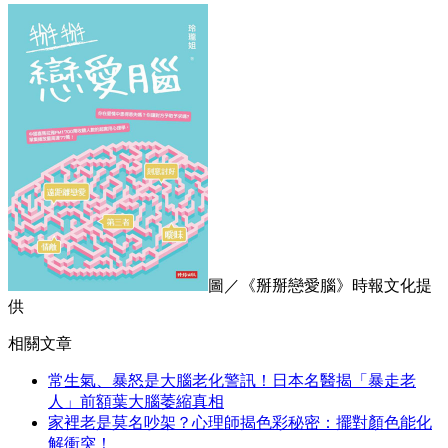
圖／《掰掰戀愛腦》時報文化提
供
相關文章
常生氣、暴怒是大腦老化警訊！日本名醫揭「暴走老
人」前額葉大腦萎縮真相
家裡老是莫名吵架？心理師揭色彩秘密：擺對顏色能化
解衝突！