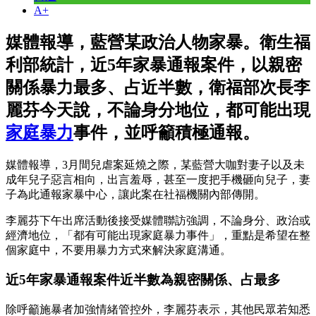
A+
媒體報導，藍營某政治人物家暴。衛生福
利部統計，近5年家暴通報案件，以親密
關係暴力最多、占近半數，衛福部次長李
麗芬今天說，不論身分地位，都可能出現
家庭暴力
事件，並呼籲積極通報。
媒體報導，3月間兒虐案延燒之際，某藍營大咖對妻子以及未
成年兒子惡言相向，出言羞辱，甚至一度把手機砸向兒子，妻
子為此通報家暴中心，讓此案在社福機關內部傳開。
李麗芬下午出席活動後接受媒體聯訪強調，不論身分、政治或
經濟地位，「都有可能出現家庭暴力事件」，重點是希望在整
個家庭中，不要用暴力方式來解決家庭溝通。
近5年家暴通報案件近半數為親密關係、占最多
除呼籲施暴者加強情緒管控外，李麗芬表示，其他民眾若知悉