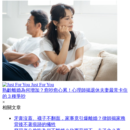
Just For You
熟齡離婚為何增加？愈吵愈心累！心理師揭退休夫妻最常卡住
的３種爭吵
×
相關文章
牙膏沒蓋、襪子不翻面，家事竟引爆離婚？律師揭家務
背後不著痕跡的犧牲