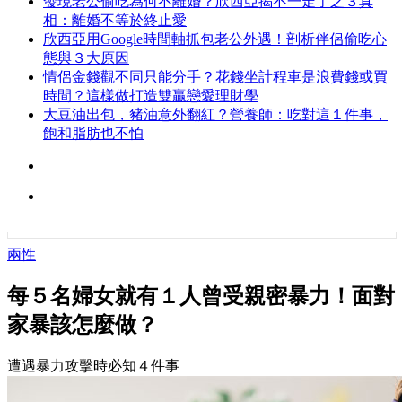
發現老公偷吃為何不離婚？欣西亞揭不一走了之３真
相：離婚不等於終止愛
欣西亞用Google時間軸抓包老公外遇！剖析伴侶偷吃心
態與３大原因
情侶金錢觀不同只能分手？花錢坐計程車是浪費錢或買
時間？這樣做打造雙贏戀愛理財學
大豆油出包，豬油意外翻紅？營養師：吃對這１件事，
飽和脂肪也不怕
兩性
每５名婦女就有１人曾受親密暴力！面對
家暴該怎麼做？
遭遇暴力攻擊時必知４件事