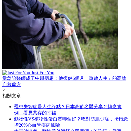
Just For You
當急診醫師成了中風病患：他復健6個月「重啟人生」的高效
自救處方
×
相關文章
罹患失智症是人生終點？日本高齡名醫分享２轉念實
例：看見共存的幸福
動物性VS植物性蛋白質哪個好？吃對防肌少症，吃錯恐
增20%心血管疾病風險