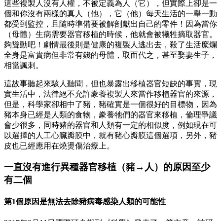
這些複製人沒有人權，不被定義為人（它），但實際上卻是一
個和你沒有兩樣的真人（他），它（他）每天生活的一舉一動
都受到監控，且隨時準備要被解剖獻出自己的零件！因為當你
（母體）生病需要器官移植的時候，他就會被犧牲摘取器官。
夠聳動吧！劇情最後則是健康的複製人逃出去，殺了生活糜爛
全身是富貴病但非常有錢的母體，取而代之，甚至娶妻生子，
相當諷刺。
這故事聽起來駭人聽聞，但也暴露出移植器官短缺的事實，現
實生活中，法律絕不允許豢養複製人來當作移植器官的來源，
但是，科學家卻相中了豬，豬確實是一個很好的目標物，因為
豬本身已經是人類的食物，豢養牠們的器官來移植，倫理爭議
會少很多，同時豬的器官和人類有一定的相似度，例如現在可
以選擇的人工心臟瓣膜中，就有豬心瓣膜這個選項，另外，豬
皮也已經應用在燒燙傷治療上。
一直沒有進行異種器官移植（豬→人）的原因至少
有二個
第1個原因是無法去除豬病毒感染人類的可能性