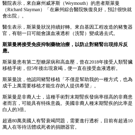
醫院表示，來自麻州威茅斯（Weymouth）的患者斯萊曼
（Richard Slayman）「在麻州綜合醫院恢復良好，預計很快就
會出院」。
醫生表示，斯萊曼狀況持續好轉。來自基因工程改造的豬隻器
官，有朝一日可能會讓血液透析（洗腎）變成過去式。
斯萊曼將接受免疫抑制藥物治療，以防止對豬腎出現排斥反
應。
斯萊曼患有第二型糖尿病和高血壓，曾在2018年接受人類腎臟
移植手術，但5年後出現衰竭，便一直在接受血液透析。
斯萊曼說，他認同豬腎移植「不僅是幫助我的一種方式，也為
成千上萬需要移植才能生存的人提供希望」。
斯萊曼是非裔人士，這種手術對末期腎疾發病率很高的非裔患
者而言，可能具有特殊意義。美國非裔人種末期腎疾的比率是
白人的3倍。
超過80萬美國人有腎衰竭問題，需要進行透析，目前有超過10
萬人在等待活體或死者的捐贈器官。