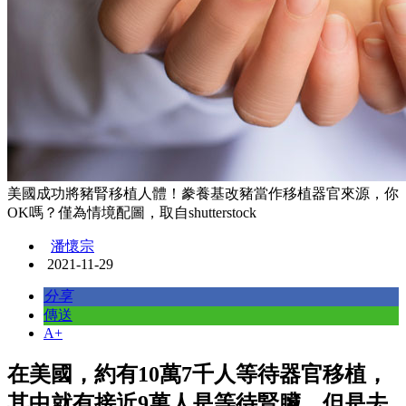
美國成功將豬腎移植人體！豢養基改豬當作移植器官來源，你
OK嗎？僅為情境配圖，取自shutterstock
潘懷宗
2021-11-29
分享
傳送
A+
在美國，約有10萬7千人等待器官移植，
其中就有接近9萬人是等待腎臟，但是去