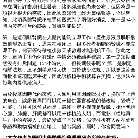
54
個小時（所有程序均得到患者家庭的同意）。雖然該案例尚
未在同行評審期刊上發表，諸多詳細也尚未公布，但因為是一
項很大很大的突破，因此國際媒體已經大篇幅報導，全球皆
知。此項異體腎臟移植手術觀察到了兩個好消息，第一是
54
小
時內
沒有排斥的跡象，腎臟功能良好。
第二是這個豬腎臟在人體內能夠立即工作（產生尿液且肌肝酸
數值變為正常），通常在臨床上，很多死者捐贈的腎臟不能立
即工作，需要等待移植後數天或數週才能開始工作。除此之
外，這項手術仍然有幾件事情必須後續再確認，第一是短期雖
然沒有排斥問題
（
54
小時內），但長期
後果呢？
第二是制定
相關法規，這項創舉來得太快，由於缺少法規，所以更遑論全
面批准這項臨床手術，因此該移植手術就算在美國，也無法在
短期內提供給病人。
由於後基因時代的來臨，人類利用基因編輯技術，扮演了上帝
的角色，讓豢養專門可以用來提供器官移植的基改豬，變成了
可能，而且可以預見的是，最終一定不僅僅是腎臟，相信包括
心臟、肺臟、肝臟都可以用來移植給人類，而電影《絕地再
生》中的複製人，最終變成了基改豬，假使往後有人站在倫理
爭議和動物福祉的立場上，提出異議，屆時，你會同意嗎？
（本文作者為陽明大學醫學院藥理學研究所兼任教授）