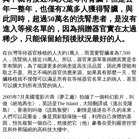
年一整年，也僅有2萬多人獲得腎臟，與
此同時，超過50萬名的洗腎患者，是沒有
進入等候名單的，因為捐贈器官實在太過
稀少，只能保留給預後狀況最好的人。
在台灣等待器官移植的人大約
1
萬人，而需要腎臟者為
7,500
人，洗腎病人接近
10
萬人。所以，器官來源單靠捐贈其實是非
常有限的，為了能讓更多的病患提高生活品質，因此希望能有
取之不盡、用之不竭的器官供應來源。如果真有那麼一天，腎
臟移植就不僅僅可以滿足所有在等候器官名單上的病人，甚至
可以擴大到所有洗腎的病人。
2005
年
7
月
美國電影片商《夢工廠》拍攝了一個科幻影片，叫
做
《絕地再生》，英語是
The Island
，大陸翻譯成《逃出克隆
島》，香港則叫做《謊島叛變》，劇情是描述在不久的未來，
人們可以花重金，像是買鉅額保險一樣，利用自己身體的基
因，預先複製一個自己，然後把它（他）豢養在受到嚴密控管
且和外界隔絕的高科技大樓中。