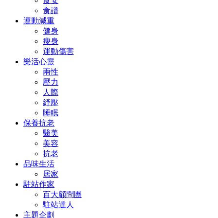
食安
食譜
運動減重
健身
瘦身
運動傷害
樂活心靈
兩性
壓力
人際
紓壓
睡眠
保養抗老
醫美
美容
抗老
品味生活
居家
駐站作家
百大顧問團
駐站達人
主題企劃