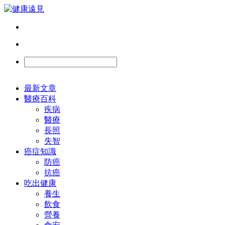
最新文章
醫療百科
疾病
醫療
長照
失智
癌症知識
防癌
抗癌
吃出健康
養生
飲食
營養