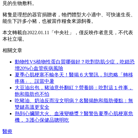
見的生物敷料。
豬隻是理想的器官捐贈者，牠們體型大小適中、可快速生長、
能生下許多小豬，也被當作糧食來源飼養。
本文轉載自2022.01.11「中央社」，僅反映作者意見，不代表
本社立場。
相關文章
動物性VS植物性蛋白質哪個好？吃對防肌少症，吃錯恐
增20%心血管疾病風險
夏季心肌梗塞不輸冬天！醫揭６大警訊，別忽略「轉移
疼痛」、誤當中暑
大豆油出包，豬油意外翻紅？營養師：吃對這１件事，
飽和脂肪也不怕
吃豬油、奶油反而沒文明病？名醫揭飽和脂肪優點：無
雙鍵高溫更安全
熱到心臟開大火、血液變糖漿？醫警告夏季心肌梗塞危
機，３護心保健品聰明吃
醫療