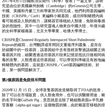
2017
年
8
月
11
日國際頂尖期刊《科學》
發表了一篇文章，該研
究是由位於美國麻州劍橋（
Cambridge
）的
eGenesis
公司主導，
中國、美國和丹麥三方科學家所共同完成，他們利用基因編輯
技術（
CRISPR
／
Cas9
）來編輯小豬基因，成功抑制豬體內病
毒可能感染人類的能力，讓豬器官移植給人類後，免除病毒感
染的危險性。其中一位研究靈魂人物來自中國大陸，年僅
30
歲
的女科學家楊璐菡，北京大學畢業，哈佛大學博士。
CRISPR
是
Clustered Regularly Interspaced Short Palindromic
Re
peats
的縮寫，台灣翻譯成常間回文重複序列叢集，是存在
於細菌中的一段基因，該基因組中含有曾經攻擊過該細菌之病
毒基因片段，細菌透過這些基因片段來記憶並抵抗日後相同病
毒的攻擊。人類透過這些基因組，可以學習到準確且有效地編
輯豬體內的基因，這就是
CRISPR
／
Cas9
基因編輯技術。於
是，第一個問題解決了。
第2個原因是免疫排斥問題
2020
年
12
月
15
日，全球首隻基因改造豬取得了
FDA
的批准，
除了可以在市場販賣，供人類食用外，也可以供醫療用途，豬
的名字叫做
GalSafe
Pig
，意思就是去除了豬細胞表面
α-
半乳糖
苷寡糖（
alpha-gal sugar
）這個物質的豬，由於豬器官移植的排