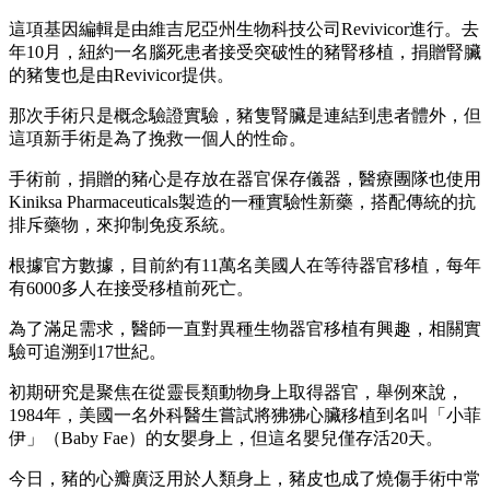
這項基因編輯是由維吉尼亞州生物科技公司Revivicor進行。去
年10月，紐約一名腦死患者接受突破性的豬腎移植，捐贈腎臟
的豬隻也是由Revivicor提供。
那次手術只是概念驗證實驗，豬隻腎臟是連結到患者體外，但
這項新手術是為了挽救一個人的性命。
手術前，捐贈的豬心是存放在器官保存儀器，醫療團隊也使用
Kiniksa Pharmaceuticals製造的一種實驗性新藥，搭配傳統的抗
排斥藥物，來抑制免疫系統。
根據官方數據，目前約有11萬名美國人在等待器官移植，每年
有6000多人在接受移植前死亡。
為了滿足需求，醫師一直對異種生物器官移植有興趣，相關實
驗可追溯到17世紀。
初期研究是聚焦在從靈長類動物身上取得器官，舉例來說，
1984年，美國一名外科醫生嘗試將狒狒心臟移植到名叫「小菲
伊」（Baby Fae）的女嬰身上，但這名嬰兒僅存活20天。
今日，豬的心瓣廣泛用於人類身上，豬皮也成了燒傷手術中常