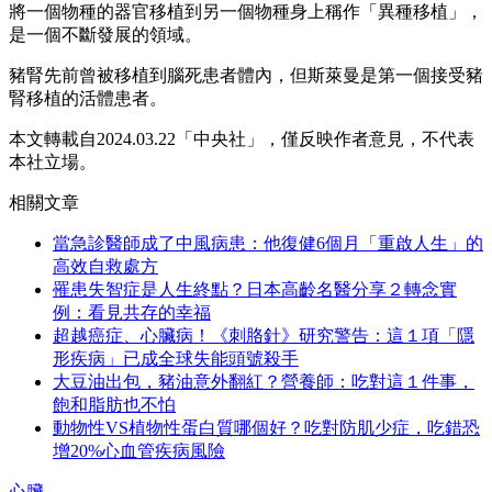
將一個物種的器官移植到另一個物種身上稱作「異種移植」，
是一個不斷發展的領域。
豬腎先前曾被移植到腦死患者體內，但斯萊曼是第一個接受豬
腎移植的活體患者。
本文轉載自2024.03.22「中央社」，僅反映作者意見，不代表
本社立場。
相關文章
當急診醫師成了中風病患：他復健6個月「重啟人生」的
高效自救處方
罹患失智症是人生終點？日本高齡名醫分享２轉念實
例：看見共存的幸福
超越癌症、心臟病！《刺胳針》研究警告：這１項「隱
形疾病」已成全球失能頭號殺手
大豆油出包，豬油意外翻紅？營養師：吃對這１件事，
飽和脂肪也不怕
動物性VS植物性蛋白質哪個好？吃對防肌少症，吃錯恐
增20%心血管疾病風險
心臟