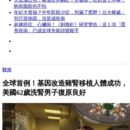
大豆油出包，豬油意外翻紅？營養師：吃對這１件事，
飽和脂肪也不怕
年紀大發福？中年防肌少症，別漏了肥胖！台大權威：
別只當病因，沒當成疾病
超越癌症、心臟病！《刺胳針》研究警告：這１項「隱
形疾病」已成全球失能頭號殺手
醫療
全球首例！基因改造豬腎移植人體成功，
美國62歲洗腎男子復原良好