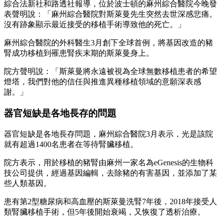
綜合法新社和路透社報導，位於波士頓的麻州綜合醫院今晚發
表聲明說：「麻州綜合醫院對斯萊曼先生突然去世深感悲痛。
沒有跡象顯示最近接受的移植手術導致他的死亡。」
麻州綜合醫院的外科醫生3月創下全球首例，將基因改造的豬
腎成功移植到罹患腎疾末期的斯萊曼身上。
院方聲明說：「斯萊曼將永遠被視為全球無數移植患者的希望
燈塔，我們對他的信任與推進異種移植領域的意願深表感
謝。」
器官短缺是各地長存的問題
器官短缺是各地長存問題，麻州綜合醫院3月表示，光是該院
就有超過1400名患者在等待腎臟移植。
院方表示，用於移植的豬腎由麻州一家名為eGenesis的生物科
技公司提供，經過基因編輯，去除豬的有害基因，並添加了某
些人類基因。
患有第2型糖尿病和高血壓的斯萊曼洗腎7年後，2018年接受人
類腎臟移植手術，但5年後開始衰竭，又恢復了透析治療。