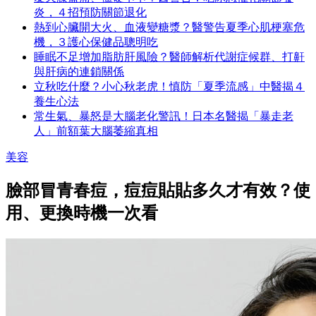
炎，４招預防關節退化
熱到心臟開大火、血液變糖漿？醫警告夏季心肌梗塞危
機，３護心保健品聰明吃
睡眠不足增加脂肪肝風險？醫師解析代謝症候群、打鼾
與肝病的連鎖關係
立秋吃什麼？小心秋老虎！慎防「夏季流感」中醫揭４
養生心法
常生氣、暴怒是大腦老化警訊！日本名醫揭「暴走老
人」前額葉大腦萎縮真相
美容
臉部冒青春痘，痘痘貼貼多久才有效？使
用、更換時機一次看