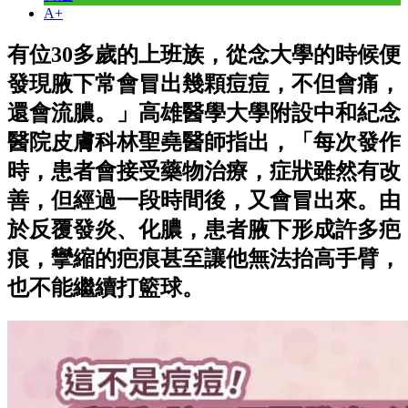
A+
有位30多歲的上班族，從念大學的時候便
發現腋下常會冒出幾顆痘痘，不但會痛，
還會流膿。」高雄醫學大學附設中和紀念
醫院皮膚科林聖堯醫師指出，「每次發作
時，患者會接受藥物治療，症狀雖然有改
善，但經過一段時間後，又會冒出來。由
於反覆發炎、化膿，患者腋下形成許多疤
痕，攣縮的疤痕甚至讓他無法抬高手臂，
也不能繼續打籃球。