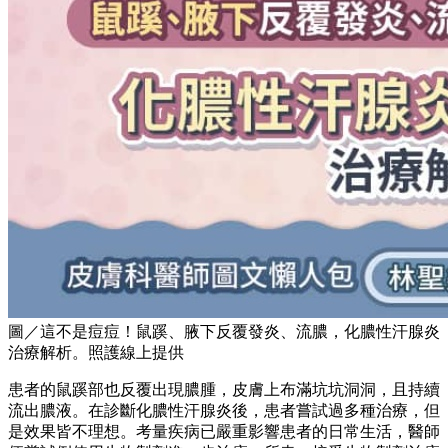
圖／這不是痘痘！鼠蹊、腋下反覆發炎、流膿，化膿性汗腺炎
治療解析。照護線上提供
患者的鼠蹊部也反覆出現膿腫，皮膚上布滿坑坑洞洞，且持續
流出膿液。在診斷化膿性汗腺炎後，患者嘗試過多種治療，但
是效果皆不理想。考量疾病已嚴重影響患者的日常生活，醫師