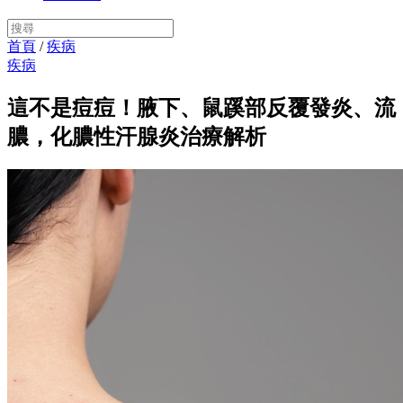
首頁
/
疾病
疾病
這不是痘痘！腋下、鼠蹊部反覆發炎、流
膿，化膿性汗腺炎治療解析