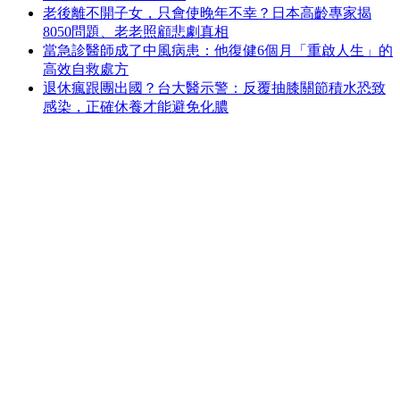
老後離不開子女，只會使晚年不幸？日本高齡專家揭
8050問題、老老照顧悲劇真相
當急診醫師成了中風病患：他復健6個月「重啟人生」的
高效自救處方
退休瘋跟團出國？台大醫示警：反覆抽膝關節積水恐致
感染，正確休養才能避免化膿