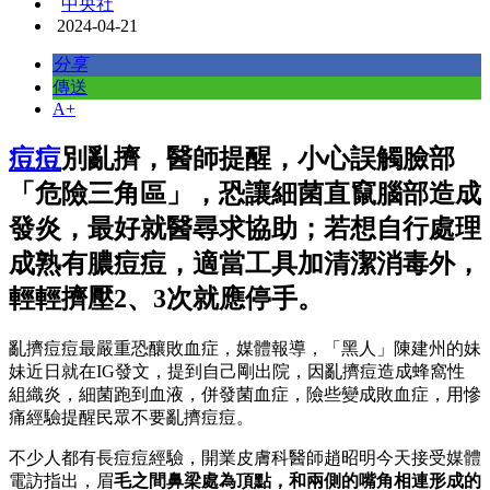
中央社
2024-04-21
分享
傳送
A+
痘痘
別亂擠，醫師提醒，小心誤觸臉部
「危險三角區」，恐讓細菌直竄腦部造成
發炎，最好就醫尋求協助；若想自行處理
成熟有膿痘痘，適當工具加清潔消毒外，
輕輕擠壓2、3次就應停手。
亂擠痘痘最嚴重恐釀敗血症，媒體報導，「黑人」陳建州的妹
妹近日就在IG發文，提到自己剛出院，因亂擠痘造成蜂窩性
組織炎，細菌跑到血液，併發菌血症，險些變成敗血症，用慘
痛經驗提醒民眾不要亂擠痘痘。
不少人都有長痘痘經驗，開業皮膚科醫師趙昭明今天接受媒體
電訪指出，眉
毛之間鼻梁處為頂點，和兩側的嘴角相連形成的