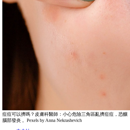
痘痘可以擠嗎？皮膚科醫師：小心危險三角區亂擠痘痘，恐釀
腦部發炎 。Pexels by Anna Nekrashevich