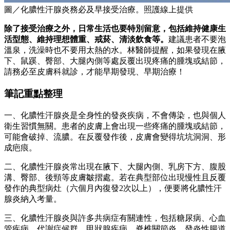
圖／化膿性汗腺炎務必及早接受治療。照護線上提供
除了接受治療之外，日常生活也要特別留意，包括維持健康生
活型態、維持理想體重、戒菸、清淡飲食等。
建議患者不要泡
溫泉，洗澡時也不要用太熱的水。林醫師提醒，如果發現在腋
下、鼠蹊、臀部、大腿內側等處反覆出現疼痛的腫塊或結節，
請務必至皮膚科就診，才能早期發現、早期治療！
筆記重點整理
一、化膿性汗腺炎是全身性的發炎疾病，不會傳染，也與個人
衛生習慣無關。患者的皮膚上會出現一些疼痛的腫塊或結節，
可能會破掉、流膿。在反覆發作後，皮膚會變得坑坑洞洞、形
成疤痕。
二、化膿性汗腺炎常出現在腋下、大腿內側、乳房下方、腹股
溝、臀部、後頸等皮膚皺摺處。若在典型部位出現慢性且反覆
發作的典型病灶（六個月內復發2次以上），便要將化膿性汗
腺炎納入考量。
三、化膿性汗腺炎與許多共病症有關連性，包括糖尿病、心血
管疾病、代謝症候群、甲狀腺疾病、脊椎關節炎、發炎性腸道