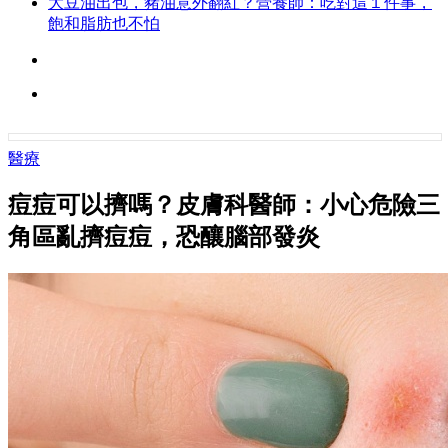
大豆油出包，豬油意外翻紅？營養師：吃對這１件事，
飽和脂肪也不怕
醫療
痘痘可以擠嗎？皮膚科醫師：小心危險三
角區亂擠痘痘，恐釀腦部發炎