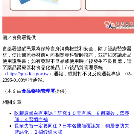
圖／食藥署提供
食藥署提醒民眾為保障自身消費權益和安全，除了認識醫療器
材，使用醫療器材前可向相關專科醫師諮詢，並詳細閱讀產品
使用說明書；如有發現不良品或使用時／後發生不良反應，請
至藥品醫療器材食品化粧品上市後品質管理系統
（
https://qms.fda.gov.tw
）通報，或撥打不良反應通報專線：02-
2396-0100進行通報。
（本文由
食品藥物管理署
提供）
相關文章
吃膠原蛋白有用嗎？研究１０天有感、８週顯效，營養
師：４習慣白補
長輩失智一定要同住？日本名醫顛覆認知：獨居更防失
智惡化，２招鍛鍊大腦