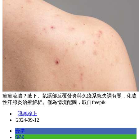
痘痘流膿？腋下、鼠蹊部反覆發炎與免疫系統失調有關，化膿
性汗腺炎治療解析。僅為情境配圖，取自freepik
照護線上
2024-09-12
分享
傳送