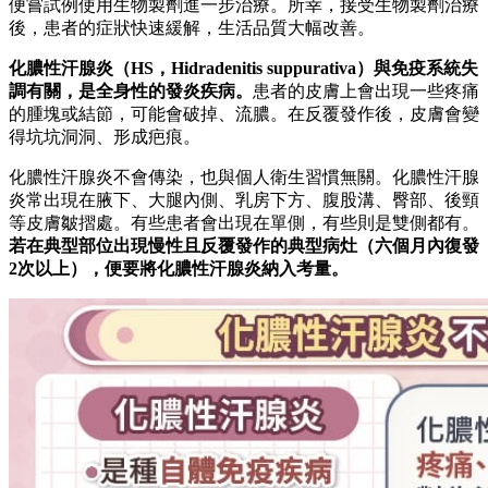
便嘗試例使用生物製劑進一步治療。所幸，接受生物製劑治療
後，患者的症狀快速緩解，生活品質大幅改善。
化膿性汗腺炎（HS，Hidradenitis suppurativa）與免疫系統失
調有關，是全身性的發炎疾病。
患者的皮膚上會出現一些疼痛
的腫塊或結節，可能會破掉、流膿。在反覆發作後，皮膚會變
得坑坑洞洞、形成疤痕。
化膿性汗腺炎不會傳染，也與個人衛生習慣無關。化膿性汗腺
炎常出現在腋下、大腿內側、乳房下方、腹股溝、臀部、後頸
等皮膚皺摺處。有些患者會出現在單側，有些則是雙側都有。
若在典型部位出現慢性且反覆發作的典型病灶（六個月內復發
2次以上），便要將化膿性汗腺炎納入考量。