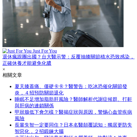
Just For You
退休瘋跟團出國？台大醫示警：反覆抽膝關節積水恐致感染，
正確休養才能避免化膿
×
相關文章
夏天膝蓋痛、僵硬卡卡？醫警告：吃冰恐催化關節發
炎，４招預防關節退化
睡眠不足增加脂肪肝風險？醫師解析代謝症候群、打鼾
與肝病的連鎖關係
甲狀腺低下會怎樣？醫揭症狀與原因，警惕心血管疾病
風險
長輩失智一定要同住？日本名醫顛覆認知：獨居更防失
智惡化，２招鍛鍊大腦