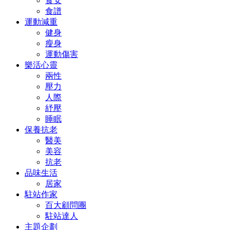
食安
食譜
運動減重
健身
瘦身
運動傷害
樂活心靈
兩性
壓力
人際
紓壓
睡眠
保養抗老
醫美
美容
抗老
品味生活
居家
駐站作家
百大顧問團
駐站達人
主題企劃