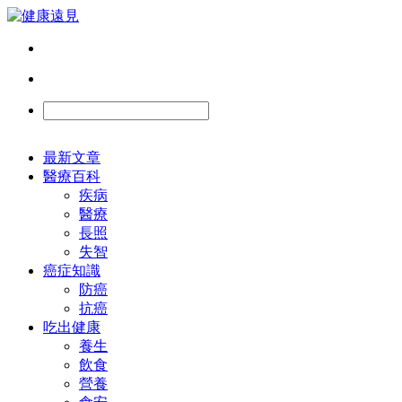
最新文章
醫療百科
疾病
醫療
長照
失智
癌症知識
防癌
抗癌
吃出健康
養生
飲食
營養