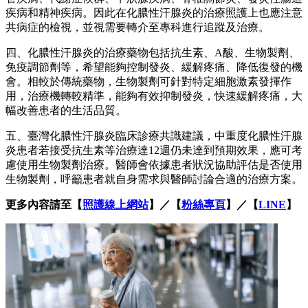
疾病和精神疾病。因此在化膿性汗腺炎的治療照護上也應注意
共病症的檢視，並視需要轉介至專科進行追蹤及治療。
四、化膿性汗腺炎的治療藥物包括抗生素、A酸、生物製劑、
免疫調節劑等，希望能夠控制發炎、緩解疼痛、降低復發的機
會。相較於傳統藥物，生物製劑可針對特定細胞激素發揮作
用，治療機轉較精準，能夠有效抑制發炎，快速緩解疼痛，大
幅改善患者的生活品質。
五、臺灣化膿性汗腺炎臨床診療共識建議，中重度化膿性汗腺
炎患者若接受抗生素等治療達12週仍未達到預期效果，應可考
慮使用生物製劑治療。醫師會依據患者狀況協助評估是否使用
生物製劑，呼籲患者就自身需求與醫師討論合適的治療方案。
更多內容請至【
照護線上網站
】／【
粉絲專頁
】／【
LINE
】