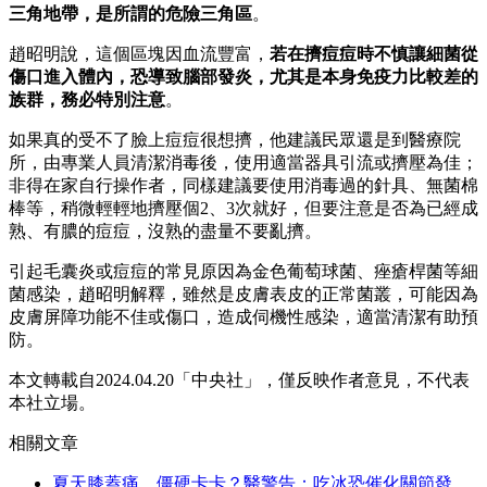
三角地帶，是所謂的危險三角區
。
趙昭明說，這個區塊因血流豐富，
若在擠痘痘時不慎讓細菌從
傷口進入體內，恐導致腦部發炎，尤其是本身免疫力比較差的
族群，務必特別注意
。
如果真的受不了臉上痘痘很想擠，他建議民眾還是到醫療院
所，由專業人員清潔消毒後，使用適當器具引流或擠壓為佳；
非得在家自行操作者，同樣建議要使用消毒過的針具、無菌棉
棒等，稍微輕輕地擠壓個2、3次就好，但要注意是否為已經成
熟、有膿的痘痘，沒熟的盡量不要亂擠。
引起毛囊炎或痘痘的常見原因為金色葡萄球菌、痤瘡桿菌等細
菌感染，趙昭明解釋，雖然是皮膚表皮的正常菌叢，可能因為
皮膚屏障功能不佳或傷口，造成伺機性感染，適當清潔有助預
防。
本文轉載自2024.04.20「中央社」，僅反映作者意見，不代表
本社立場。
相關文章
夏天膝蓋痛、僵硬卡卡？醫警告：吃冰恐催化關節發