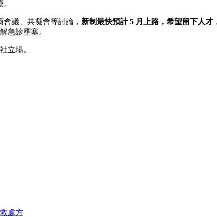
療。
協商會議、共擬會等討論，
新制最快預計 5 月上路，希望留下人
緩解急診壅塞。
本社立場。
自救處方