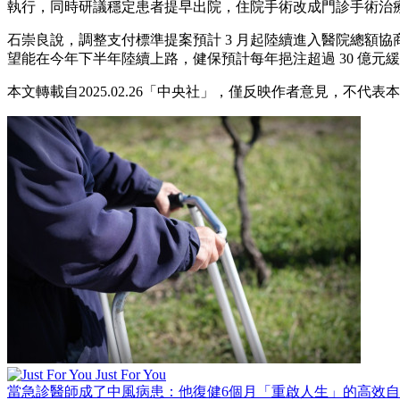
執行，同時研議穩定患者提早出院，住院手術改成門診手術治
石崇良說，調整支付標準提案預計 3 月起陸續進入醫院總額
望能在今年下半年陸續上路，健保預計每年挹注超過 30 億元
本文轉載自2025.02.26「中央社」，僅反映作者意見，不代表
Just For You
當急診醫師成了中風病患：他復健6個月「重啟人生」的高效