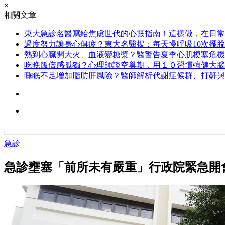
×
相關文章
東大急診名醫寫給焦慮世代的心靈指南！這樣做，在日常
過度努力讓身心俱疲？東大名醫揭：每天慢呼吸10次擺
熱到心臟開大火、血液變糖漿？醫警告夏季心肌梗塞危機
吃晚飯倍感孤獨？心理師談空巢期，用１０習慣強健大腦
睡眠不足增加脂肪肝風險？醫師解析代謝症候群、打鼾與
急診
急診壅塞「前所未有嚴重」行政院緊急開會