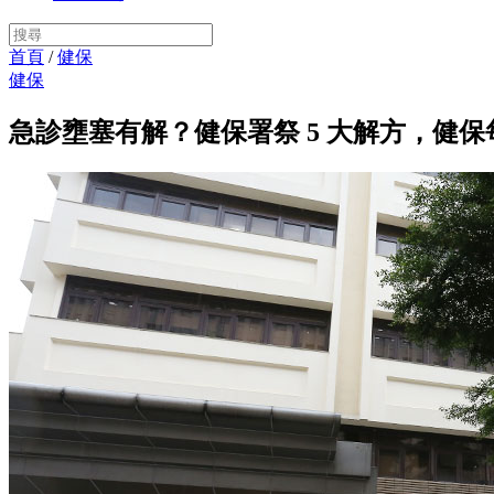
首頁
/
健保
健保
急診壅塞有解？健保署祭 5 大解方，健保每