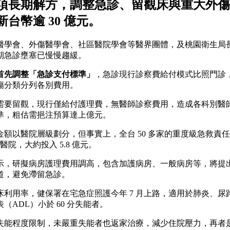
項長期解方，調整急診、留觀床與重大外傷
幣逾 30 億元。
醫學會、外傷醫學會、社區醫院學會等醫界團體，及桃園衛生局
近期急診壅塞已慢慢趨緩。
首先調整「急診支付標準」
，急診現行診察費給付模式比照門診
傷分類分列各別費用。
需要留觀，現行僅給付護理費，無醫師診察費用，造成各科別醫
準，粗估需挹注預算達上億元。
額以醫院層級劃分，但事實上，全台 50 多家的重度級急救責任
院，大約投入 5.8 億元。
示，研擬病房護理費用調高，包含加護病房、一般病房等，將提出
道，避免滯留急診。
利用率，健保署在宅急症照護今年 7 月上路，適用於肺炎、尿
ADL）小於 60 分失能者。
失能程度限制，未嚴重失能者也返家治療，減少住院壓力，再者