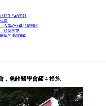
領略生活的美好
脫焦慮
，３護心保健品聰明吃
、預防失智
肝病的連鎖關係
，急診醫學會籲 4 措施