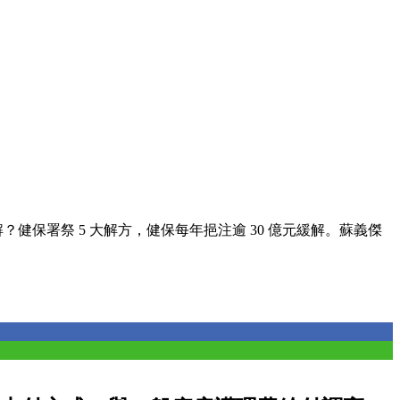
？健保署祭 5 大解方，健保每年挹注逾 30 億元緩解。蘇義傑