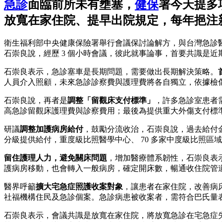
急診
面臨前所未有壅塞，
健保
署今天提多
放寬在家住院、提早出院規定，每年挹注新台
衛生福利部中央健康保險署舉行會議保討論解方，與台灣急診
石崇良說，經歷 3 個小時會議，彼此就事論事，首要共識是
石崇良表示，急診塞車是長期問題，需要做出長期解決策略。
人員介入照顧，未來急診診察費與護理費將各自獨立，依據檢
石崇良說，再者是
調整「留觀床支付標準」
，許多急診室患者
高急診留觀床護理費與診察費用；最後為提供重大外傷支付標
研議
調整加護病房給付
，鼓勵分流收治，石崇良說，過去給付金
分級提供給付，重度級比照醫學中心、 70 多家中度級比照區域醫
留住護理人力，避免關床問題
，增加醫療體系韌性，石崇良表
護病房移動，也會轉入一般病房，確定開床數，暢通收住院管
醫界呼籲
擴大宅急症照護收案對象
，讓患者在家住院，改善病床
社福機構住民及急診個案。急診病患被收案者，需符合巴氏量表（
石崇良表示，會議共識是放寬在家住院，將放寬急診在宅急症