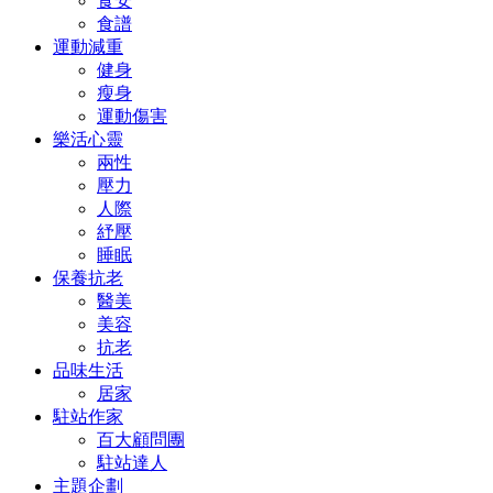
食安
食譜
運動減重
健身
瘦身
運動傷害
樂活心靈
兩性
壓力
人際
紓壓
睡眠
保養抗老
醫美
美容
抗老
品味生活
居家
駐站作家
百大顧問團
駐站達人
主題企劃