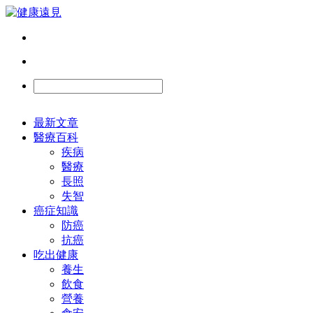
最新文章
醫療百科
疾病
醫療
長照
失智
癌症知識
防癌
抗癌
吃出健康
養生
飲食
營養