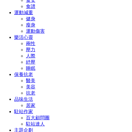
食安
食譜
運動減重
健身
瘦身
運動傷害
樂活心靈
兩性
壓力
人際
紓壓
睡眠
保養抗老
醫美
美容
抗老
品味生活
居家
駐站作家
百大顧問團
駐站達人
主題企劃