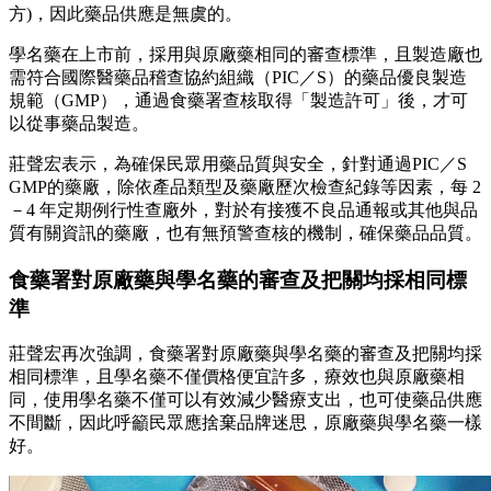
方)，因此藥品供應是無虞的。
學名藥在上市前，採用與原廠藥相同的審查標準，且製造廠也
需符合國際醫藥品稽查協約組織（PIC／S）的藥品優良製造
規範（GMP），通過食藥署查核取得「製造許可」後，才可
以從事藥品製造。
莊聲宏表示，為確保民眾用藥品質與安全，針對通過PIC／S
GMP的藥廠，除依產品類型及藥廠歷次檢查紀錄等因素，每 2
－4 年定期例行性查廠外，對於有接獲不良品通報或其他與品
質有關資訊的藥廠，也有無預警查核的機制，確保藥品品質。
食藥署對原廠藥與學名藥的審查及把關均採相同標
準
莊聲宏再次強調，食藥署對原廠藥與學名藥的審查及把關均採
相同標準，且學名藥不僅價格便宜許多，療效也與原廠藥相
同，使用學名藥不僅可以有效減少醫療支出，也可使藥品供應
不間斷，因此呼籲民眾應捨棄品牌迷思，原廠藥與學名藥一樣
好。