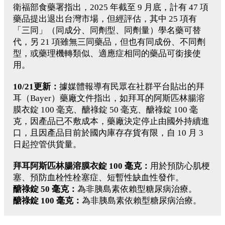
衛福部食藥署指出，2025 年截至 9 月底，計有 47 項
藥品提出退出台灣市場，但經評估，其中 25 項有
「三同」（同成分、同劑型、同劑量）學名藥可替
代，另 21 項雖無三同藥品，但也有同成份、不同劑
型，或藥理機轉類似、適應症相同的藥品可銜接使
用。
10/21更新：
據媒體報導有民眾在社群平台貼出的拜
耳（Bayer）藥廠文件指出，如拜耳的阿斯匹林腸溶
膜衣錠 100 毫克、醣祿錠 50 毫克、醣祿錠 100 毫
克，因產品已不敷成本，藥廠決定停止由國外持續進
口，且因產品目前於國內庫存存貨有限，自 10 月 3
日起控管供貨量。
拜耳阿斯匹林腸溶膜衣錠 100 毫克：
用於預防心肌梗
塞、預防血栓性栓塞症、短暫性缺血性發作。
醣祿錠 50 毫克：
為非胰島素依賴型糖尿病治療。
醣祿錠 100 毫克：
為非胰島素依賴型糖尿病治療。