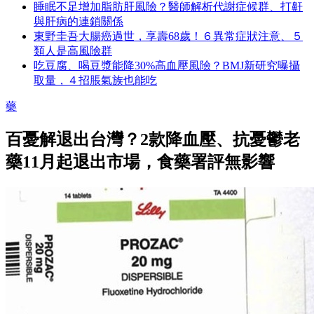
睡眠不足增加脂肪肝風險？醫師解析代謝症候群、打鼾
與肝病的連鎖關係
東野圭吾大腸癌過世，享壽68歲！６異常症狀注意、５
類人是高風險群
吃豆腐、喝豆漿能降30%高血壓風險？BMJ新研究曝攝
取量，４招脹氣族也能吃
藥
百憂解退出台灣？2款降血壓、抗憂鬱老
藥11月起退出市場，食藥署評無影響