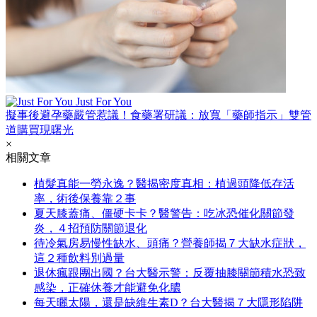
Just For You
擬事後避孕藥嚴管惹議！食藥署研議：放寬「藥師指示」雙管
道購買現曙光
×
相關文章
植髮真能一勞永逸？醫揭密度真相：植過頭降低存活
率，術後保養靠２事
夏天膝蓋痛、僵硬卡卡？醫警告：吃冰恐催化關節發
炎，４招預防關節退化
待冷氣房易慢性缺水、頭痛？營養師揭７大缺水症狀，
這２種飲料別過量
退休瘋跟團出國？台大醫示警：反覆抽膝關節積水恐致
感染，正確休養才能避免化膿
每天曬太陽，還是缺維生素D？台大醫揭７大隱形陷阱