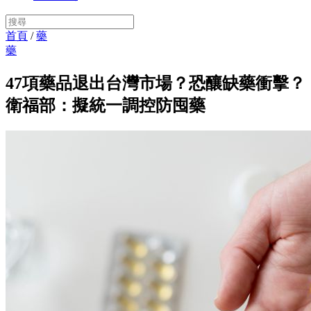
首頁
/
藥
藥
47項藥品退出台灣市場？恐釀缺藥衝擊？
衛福部：擬統一調控防囤藥