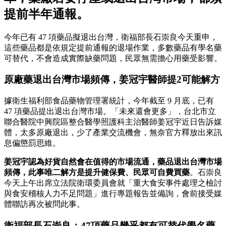
提前半年通報。
今年已有 47 項藥品擬退出台灣，衛福部長石崇良今天重申，
這些藥品都是依規定提前通報的退場作業，多數藥品有學名藥
可替代，不會造成實際缺藥問題，民眾無需擔心用藥受影響。
原廠藥退出台灣市場頻傳，
姜冠宇醫師提2可能解方
據衛生福利部食品藥物管理署統計，今年截至 9 月底，已有
47 項藥品提出退出台灣市場。「未來還會更多」，台北市立
聯合醫院中興院區整合醫學照護科主治醫師姜冠宇近日告訴媒
體，太多原廠退出，少了產業交流機會，無奈官方釋放出來訊
息偏懲罰思維。
姜冠宇認為好貨自然會在值得的市場流通，藥品退出台灣市場
頻傳，此事唯二解方是提升健保費、民眾可自費買藥
。石崇良
今天上午出席立法院衛環委員會就「重大食安事件處理之檢討
與食安稽核人力不足問題」進行專題報告並備詢，會前接受媒
體聯訪再次被問此事。
衛福部長石崇良：47項藥品幾乎都有可替代學名藥