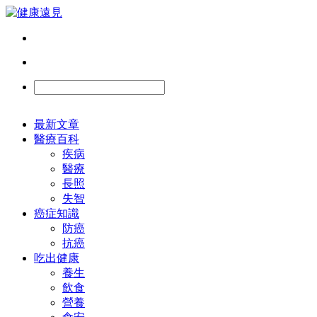
最新文章
醫療百科
疾病
醫療
長照
失智
癌症知識
防癌
抗癌
吃出健康
養生
飲食
營養