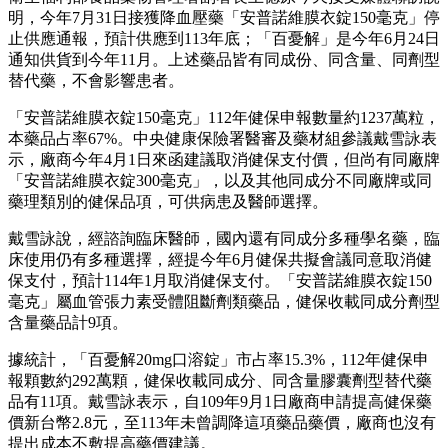
明，今年7月31日接獲降血壓藥「安普諾維膜衣錠150毫克」停
止供應通報，預計供應到113年底；「百憂解」是今年6月24日
通知供貨到今年11月。上述藥品皆有同成份、同含量、同劑型
替代藥，不會影響患者。
「安普諾維膜衣錠150毫克」112年健保申報數量約1237萬粒，
本藥品占率67%。中央健康保險署醫審及藥材組參議戴雪詠表
示，廠商今年4月1日來函建議取消健保支付價，但尚有同廠牌
「安普諾維膜衣錠300毫克」，以及其他同成分不同廠牌或同
藥理類別的健保品項，可供病患及醫師選擇。
戴雪詠說，經諮詢臨床醫師，國內還有同成分多種學名藥，臨
床使用仍有多種選擇，經提今年6月健保共擬會議同意取消健
保支付，預計114年1月取消健保支付。「安普諾維膜衣錠150
毫克」屬血管張力素受體阻斷劑類藥品，健保收載同成分劑型
含量藥品計9項。
據統計，「百憂解20mg口溶錠」市占率15.3%，112年健保申
報顆數約292萬顆，健保收載同成分、同含量膠囊劑型替代藥
品有11項。戴雪詠表示，自109年9月1日廠商申請提高健保藥
價新台幣2.8元，至113年未曾調降這項藥品藥價，廠商也沒有
提出成本不敷提高藥價建議。