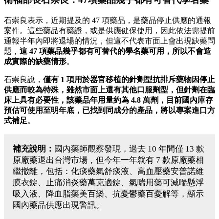
石崇良表示，近期提及的 47 項藥品，是藥品停止供應的通報
案件。這些藥品有藥證，或是供應健保使用，因此依法需提前
通報半年內即將退場的情況，但這不代表市面上會出現缺藥問
題，
這 47 項藥品幾乎都有可替代的學名藥可用，所以不會造
成實際的缺藥情形
。
石崇良說，
僅有 1 項用於器官移植的針劑型抗排斥藥物因停止
供應而較為特殊，雖然市面上還有其他口服劑型，但針劑在臨
床上具有必要性，該藥品年用量約為 4.8 萬劑，目前國內庫存
預估可使用至明年底，已找到同成分的產品，將以專案進口方
式補足
。
補充說明：
國內藥師觀察發現，過去 10 年間僅 13 款
原廠藥退出台灣市場，但今年一年就有 7 款原廠藥相
繼撤離，包括：化痰藥氣舒痰液、高血壓藥安普諾維
膜衣錠、止痛消炎藥萬克適錠、氣喘用藥可滅喘懸浮
吸入液、降血脂藥美百樂、抗憂鬱藥百憂解等，顯示
國內藥品供應出現警訊。