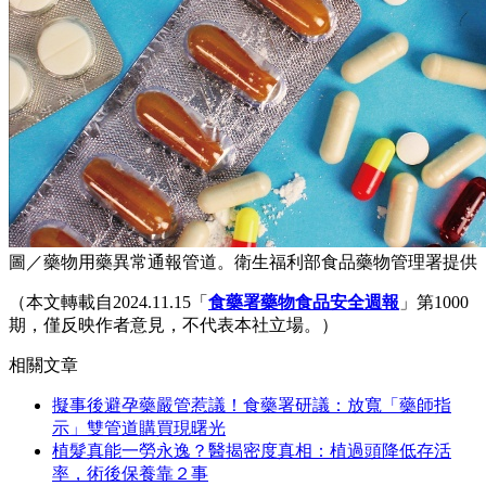
圖／藥物用藥異常通報管道。衛生福利部食品藥物管理署提供
（本文轉載自2024.11.15「
食藥署藥物食品安全週報
」第1000
期，僅反映作者意見，不代表本社立場。）
相關文章
擬事後避孕藥嚴管惹議！食藥署研議：放寬「藥師指
示」雙管道購買現曙光
植髮真能一勞永逸？醫揭密度真相：植過頭降低存活
率，術後保養靠２事