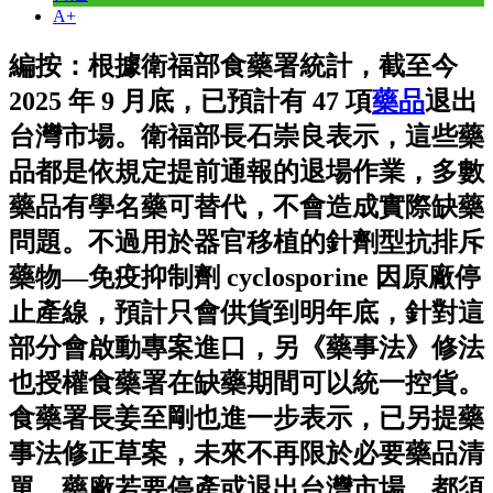
A+
編按：根據衛福部食藥署統計，截至今
2025 年 9 月底，已預計有 47 項
藥品
退出
台灣市場。衛福部長石崇良表示，這些藥
品都是依規定提前通報的退場作業，多數
藥品有學名藥可替代，不會造成實際缺藥
問題。不過用於器官移植的針劑型抗排斥
藥物—免疫抑制劑 cyclosporine 因原廠停
止產線，預計只會供貨到明年底，針對這
部分會啟動專案進口，另《藥事法》修法
也授權食藥署在缺藥期間可以統一控貨。
食藥署長姜至剛也進一步表示，已另提藥
事法修正草案，未來不再限於必要藥品清
單，藥廠若要停產或退出台灣市場，都須