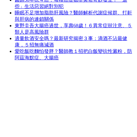
些」生活惡習絕對別犯
睡眠不足增加脂肪肝風險？醫師解析代謝症候群、打鼾
與肝病的連鎖關係
東野圭吾大腸癌過世，享壽68歲！６異常症狀注意、５
類人是高風險群
適量飲酒安全嗎？最新研究揭密３事：滴酒不沾最健
康，５招無痛減酒
愛吃飯吃麵怕發胖？醫師教１招把白飯變抗性澱粉，防
阿茲海默症、大腸癌