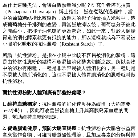
為什麼這種煮法，會讓白飯熱量減少呢？研究作者塔瓦拉賈
（Pushaparaja Thavarajah）博士指出，飯在煮熟的過程中，當
中的葡萄糖結構比較鬆散，放進去的椰子油會插入米粒中，造
成葡萄糖分子排列的改變，再當飯放涼以後，葡萄糖分子彼此
之間縮小，把椰子油包覆的更為緊密，如此一來，對於人類腸
胃道的消化酵素就更有抵抗的能力，所以這樣就成為不容易被
小腸消化吸收的抗性澱粉（Resistant Starch）了。
所謂「抗性澱粉」是指在小腸中比較不容易被消化的澱粉，這
是由於抗性澱粉的結構不容易被消化酵素切斷之故。所以食物
中的澱粉有兩種，一種是非常容易被人體消化的，另一種則是
不易被人體所消化的，這種不易被人體胃腸消化的澱粉就叫做
抗性澱粉。
而抗性澱粉對人體到底有那些好處呢？
1. 維持血糖穩定：
抗性澱粉的消化速度極為緩慢（大約需要
5~7小時），因此可改善飯後血糖上升與高胰島素血症的問
題，幫助維持血糖的穩定。
2. 促進腸道健康，預防大腸直腸癌：
抗性澱粉在大腸會被益菌
拿來當作食物，可維持腸道酸性環境，且加速毒素的分解與排