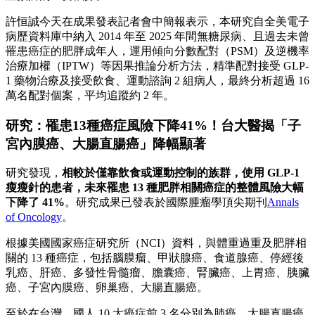
許恒誠今天在成果發表記者會中簡報表示，本研究自全美電子
病歷資料庫中納入 2014 年至 2025 年間無糖尿病、且過去未曾
罹患癌症的肥胖成年人，運用傾向分數配對（PSM）及逆機率
治療加權（IPTW）等因果推論分析方法，精準配對接受 GLP-
1 藥物治療及接受飲食、運動諮詢 2 組病人，最終分析超過 16
萬名配對個案，平均追蹤約 2 年。
研究：罹患13種癌症風險下降41%！台大醫揭「子
宮內膜癌、大腸直腸癌」降幅顯著
研究發現，
相較於僅靠飲食或運動控制的族群，使用 GLP-1
瘦瘦針的患者，未來罹患 13 種肥胖相關癌症的整體風險大幅
下降了 41%
。研究成果已發表於國際腫瘤學頂尖期刊
Annals
of Oncology
。
根據美國國家癌症研究所（NCI）資料，與體重過重及肥胖相
關的 13 種癌症，包括腦膜瘤、甲狀腺癌、食道腺癌、停經後
乳癌、肝癌、多發性骨髓瘤、膽囊癌、腎臟癌、上胃癌、胰臟
癌、子宮內膜癌、卵巢癌、大腸直腸癌。
至於在台灣，國人 10 大癌症前 3 名分別為肺癌、大腸直腸癌