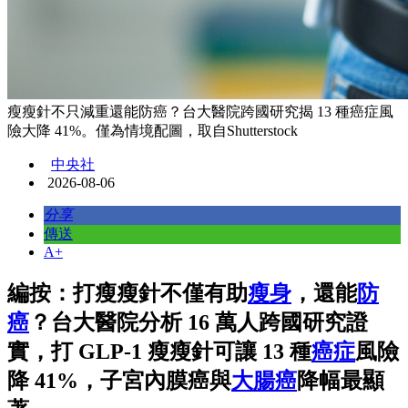
瘦瘦針不只減重還能防癌？台大醫院跨國研究揭 13 種癌症風
險大降 41%。僅為情境配圖，取自Shutterstock
中央社
2026-08-06
分享
傳送
A+
編按：打瘦瘦針不僅有助
瘦身
，還能
防
癌
？台大醫院分析 16 萬人跨國研究證
實，打 GLP-1 瘦瘦針可讓 13 種
癌症
風險
降 41%，子宮內膜癌與
大腸癌
降幅最顯