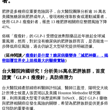
著。
肥胖是多種癌症重要危險因子，台大醫院團隊分析逾 16 萬名
美國無糖尿病肥胖成年人，發現相較僅靠飲食或運動減重者，
使用 GLP-1 瘦瘦針者，罹患 13 種肥胖相關癌症整體風險下降
41%。
俗稱「瘦瘦針」的 GLP-1 受體促效劑類藥品近年掀起全球減
重風潮，然而，對於沒有糖尿病的肥胖族群而言，是否能進一
步降低癌症風險，過去仍缺乏大型研究提供明確證據。
（延伸閱讀／
瘦瘦針是什麼？糖尿病藥變身「減肥神藥」，揭
密顛覆世界史上規模最大的醫療實驗
）
台大醫院跨國研究！分析美16萬名肥胖族群，首度
證實「GLP-1 瘦瘦針」具防癌潛力
台大醫院婦產部婦癌科醫師許恒誠、醫師江盈澄、陽明交大統
計所博士候選人張雲澔以及美國 Houston Methodist 研究團
隊，利用美國大型電子病歷資料庫 TriNetX，探討 GLP-1 藥物
與肥胖相關癌症發生風險的關聯，希望為肥胖族群提供更多癌
症預防的重要依據。