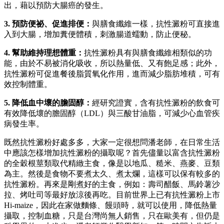
出，藉以預防大腸癌的發生。
3. 預防便祕、促進排便：
與膳食纖維一樣，抗性澱粉可直接進
入到大腸，增加糞便體積，刺激腸道蠕動，防止便秘。
4. 幫助維持理想體重：
抗性澱粉具有與膳食纖維相類似的功
能，由於不易被消化吸收，所以熱量低、又有飽足感；此外，
抗性澱粉可促進餐後脂質氧化作用，進而減少脂肪堆積，可有
效控制體重。
5. 降低血中壞的膽固醇：
經研究證實，含有抗性澱粉的飲食可
有效降低壞的膽固醇（LDL）與三酸甘油脂，可減少心血管疾
病發生率。
既然抗性澱粉好處多多，大家一定很想問潘老師，在日常生活
中應該怎樣增加抗性澱粉的攝取呢？首先儘量以富含抗性澱粉
的全穀根莖類取代精緻主食，像是以地瓜、糙米、燕麥、豆類
為主。然後是食物不要煮太久、煮太爛，這樣可以保有較多的
抗性澱粉。再來是剛煮好的主食，例如：壽司醋飯、馬鈴薯沙
拉、烤吐司等最好放涼後再吃。目前世界上已有抗性澱粉上市
Hi-maize，因此在家做麵條、饅頭時，就可以使用，降低熱量
攝取，控制血糖，只是台灣尚無人銷售，只在歐美有，但仍是