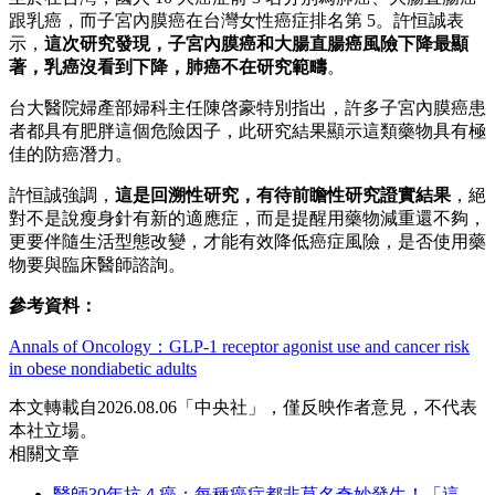
跟乳癌，而子宮內膜癌在台灣女性癌症排名第 5。許恒誠表
示，
這次研究發現，子宮內膜癌和大腸直腸癌風險下降最顯
著，乳癌沒看到下降，肺癌不在研究範疇
。
台大醫院婦產部婦科主任陳啓豪特別指出，許多子宮內膜癌患
者都具有肥胖這個危險因子，此研究結果顯示這類藥物具有極
佳的防癌潛力。
許恒誠強調，
這是回溯性研究，有待前瞻性研究證實結果
，絕
對不是說瘦身針有新的適應症，而是提醒用藥物減重還不夠，
更要伴隨生活型態改變，才能有效降低癌症風險，是否使用藥
物要與臨床醫師諮詢。
參考資料：
Annals of Oncology：GLP-1 receptor agonist use and cancer risk
in obese nondiabetic adults
本文轉載自2026.08.06「中央社」，僅反映作者意見，不代表
本社立場。
相關文章
醫師30年抗４癌：每種癌症都非莫名奇妙發生！「這