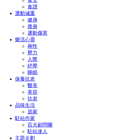
食安
食譜
運動減重
健身
瘦身
運動傷害
樂活心靈
兩性
壓力
人際
紓壓
睡眠
保養抗老
醫美
美容
抗老
品味生活
居家
駐站作家
百大顧問團
駐站達人
主題企劃