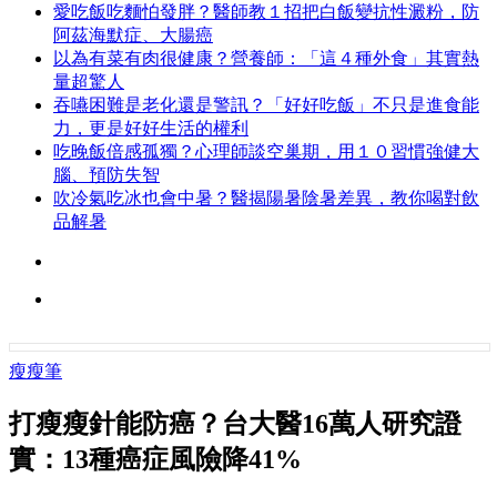
愛吃飯吃麵怕發胖？醫師教１招把白飯變抗性澱粉，防
阿茲海默症、大腸癌
以為有菜有肉很健康？營養師：「這４種外食」其實熱
量超驚人
吞嚥困難是老化還是警訊？「好好吃飯」不只是進食能
力，更是好好生活的權利
吃晚飯倍感孤獨？心理師談空巢期，用１０習慣強健大
腦、預防失智
吹冷氣吃冰也會中暑？醫揭陽暑陰暑差異，教你喝對飲
品解暑
瘦瘦筆
打瘦瘦針能防癌？台大醫16萬人研究證
實：13種癌症風險降41%