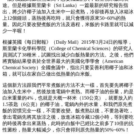
途。但是根據斯里蘭卡（Sri Lanka）一篇最新的研究報告指
出，將少許椰子油加入生米中一起煮熟，冷卻後再放入冰箱冰
上12個鐘頭，蒸熱後再吃時，就只會獲得原來50~60%的熱
量。因此只要改變煮飯的方法及過程，米飯的卡路里就可以減
少一半喔！
根據英國《每日郵報》（Daily Mail）2015年3月24日的報導，
斯里蘭卡化學科學院（College of Chemical Sciences）的研究人
員測試了38種米，試圖找出減少白飯熱量的方法。之後，他們
將實驗結果發表於全世界最大的美國化學學會（American
Chemical Society）全國會議中，指出只要妥善利用椰子油和冰
箱，就可以在家自己做出低熱量的白米飯。
這個新方法跟我們平常煮飯的方法不太一樣，首先要先將椰子
油加入生米中，然後放進電鍋中煮熟。而椰子油的份量，約是
白米重量的4%，也就是大概一杯米（150公克），就要放入約
1.5茶匙（6公克）的椰子油，電鍋內外的水量，和我們原先煮
飯的習慣完全一樣，不需要改變。飯煮熟以後，不要急著吃，
拿出電鍋先將其放涼之後，放進冰箱冷藏12個小時，等到要吃
的時後再拿出來蒸熱，此時的白飯中已經比之前多了10倍的抗
性澱粉，熱量大幅減少，你只會得到原先熱量的50%~60%！