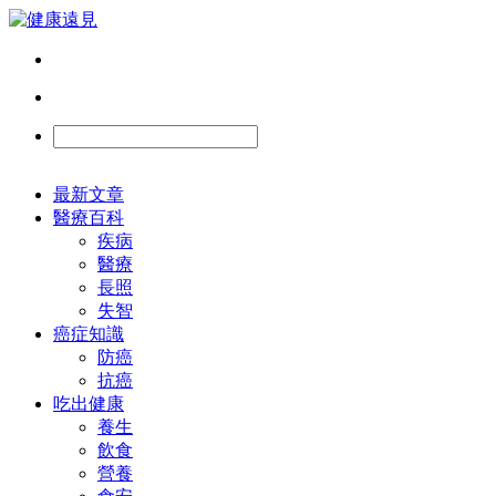
最新文章
醫療百科
疾病
醫療
長照
失智
癌症知識
防癌
抗癌
吃出健康
養生
飲食
營養