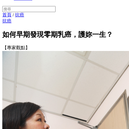
首頁
/
抗癌
抗癌
如何早期發現零期乳癌，護妳一生？
【專家觀點】