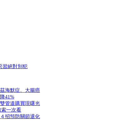
惡習絕對別犯
茲海默症、大腸癌
降41%
雙管道購買現曙光
線索一次看
４招預防關節退化