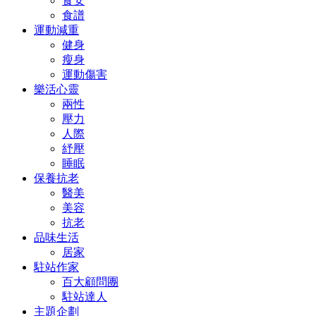
食安
食譜
運動減重
健身
瘦身
運動傷害
樂活心靈
兩性
壓力
人際
紓壓
睡眠
保養抗老
醫美
美容
抗老
品味生活
居家
駐站作家
百大顧問團
駐站達人
主題企劃