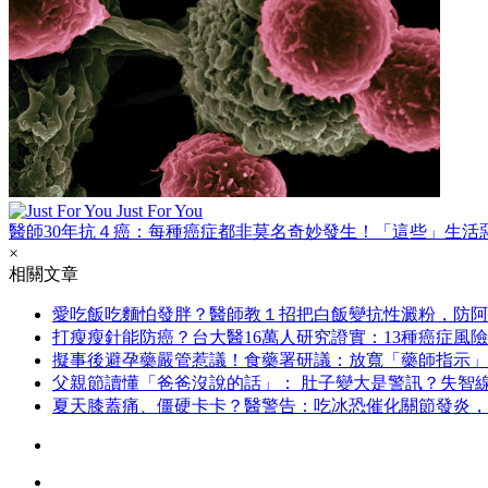
Just For You
醫師30年抗４癌：每種癌症都非莫名奇妙發生！「這些」生活
×
相關文章
愛吃飯吃麵怕發胖？醫師教１招把白飯變抗性澱粉，防阿
打瘦瘦針能防癌？台大醫16萬人研究證實：13種癌症風險
擬事後避孕藥嚴管惹議！食藥署研議：放寬「藥師指示」
父親節讀懂「爸爸沒說的話」： 肚子變大是警訊？失智
夏天膝蓋痛、僵硬卡卡？醫警告：吃冰恐催化關節發炎，