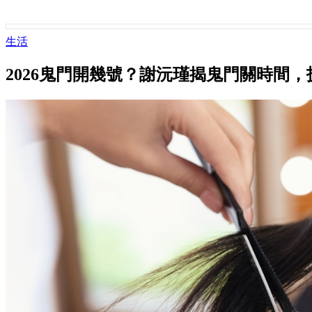
生活
2026鬼門開幾號？謝沅瑾揭鬼門關時間，