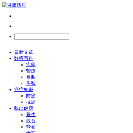
最新文章
醫療百科
疾病
醫療
長照
失智
癌症知識
防癌
抗癌
吃出健康
養生
飲食
營養