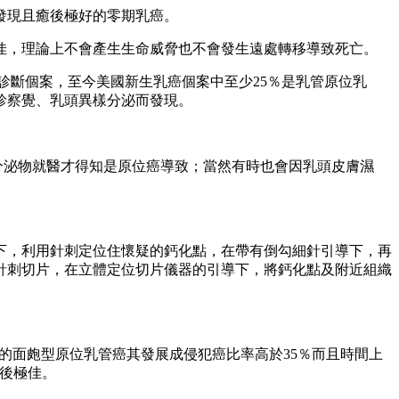
發現且癒後極好的零期乳癌。
佳，理論上不會產生生命威脅也不會發生遠處轉移導致死亡。
診斷個案，至今美國新生乳癌個案中至少25％是乳管原位乳
診察覺、乳頭異樣分泌而發現。
分泌物就醫才得知是原位癌導致；當然有時也會因乳頭皮膚濕
影下，利用針刺定位住懷疑的鈣化點，在帶有倒勾細針引導下，再
針刺切片，在立體定位切片儀器的引導下，將鈣化點及附近組織
性度的面皰型原位乳管癌其發展成侵犯癌比率高於35％而且時間上
預後極佳。