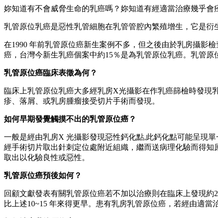
妳知道有不會威脅生命的乳癌嗎？妳知道有經適當治療幾乎會
乳管原位乳癌是惡性乳管細胞在乳管管腔內繁殖增生，它是衍
在1990 年前乳管原位癌新生案例不多，但之後由於乳房攝
癌，台灣今新生乳癌個案中約15％是為乳管原位乳癌。乳管原
乳管原位癌臨床表徵為何？
臨床上乳管原位乳癌大多經乳房X光攝影在作乳癌篩檢時發現
疹、落屑、或乳房腫瘤接受切片手術而發現。
如何早期發覺觸摸不出的乳管原位癌？
一般是經由乳房X 光攝影發現惡性鈣化點,此鈣化點可能呈現
經手術切片取出針刺定位處附近組織，繼而送病理化驗而得知
取出以化驗良性或惡性。
乳管原位癌預後如何？
回顧文獻發表有關乳管原位癌若不加以治療則在臨床上發現約25
比上述10~15 年來得更早。患有乳房乳管原位癌，若經由適當