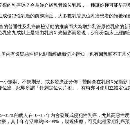
痊癒的乳癌嗎？今為妳介紹乳管原位乳癌，一種讓妳極可能早期
生成侵犯性乳癌的前趨病灶，大多數乳管原位乳癌患者的預後極
影檢查的普通性及乳癌篩檢活動的推廣而大為增加乳管原位乳癌的新
位乳癌九成以上是經由乳房X 光攝影而發現，少部分臨床上經觸
乳房內有懷疑惡性鈣化點而經組織切片得知；也有因乳頭不正常
單一小簇狀、不規則形、或多發廣泛分佈；醫師會在乳房X光攝
原位癌，此即所謂「針刺定位切片術」。有時亦可使用立體定位
~35％的病人在10~15 年內會發展成侵犯性乳癌，尤其高惡
治療，其十年存活率約98~99% ，幾近痊癒，可見此種零期乳癌