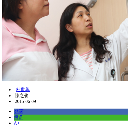
杜世興
陳之俊
2015-06-09
分享
傳送
A+