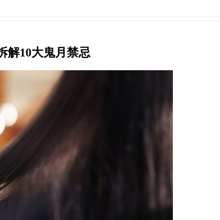
拆解10大鬼月禁忌