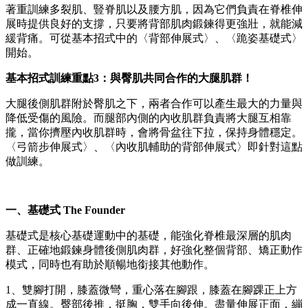
著重訓練多裂肌、豎脊肌以及腰方肌，因為它們負責在脊椎伸
展時提供良好的支撐，只要將背部肌肉鍛鍊得更強壯，就能減
緩背痛。可從基本招式中的〈背部伸展式〉、〈跪姿基礎式〉
開始。
基本招式訓練重點3：與臀肌共同合作的大腿肌群！
大腿後側肌群附於臀肌之下，兩者合作可以產生最大的力量與
降低受傷的風險。而腿部內側的內收肌群負責將大腿互相靠
攏，當你擠壓內收肌群時，會將骨盆往下拉，保持身體穩定。
〈弓箭步伸展式〉、〈內收肌輔助的背部伸展式〉即針對這點
做訓練。
一、基礎式 The Founder
基礎式是核心基礎運動中的基礎，能強化脊椎最深層的肌肉
群、正確地鍛鍊身體後側肌肉群，好強化整個背部、矯正動作
模式，同時也有助於順暢地銜接其他動作。
1、雙腳打開，膝蓋微彎，重心落在腳跟，膝蓋在腳踝正上方
成一直線。臀部後推，挺胸，雙手向後伸。盡量伸展正面，繃