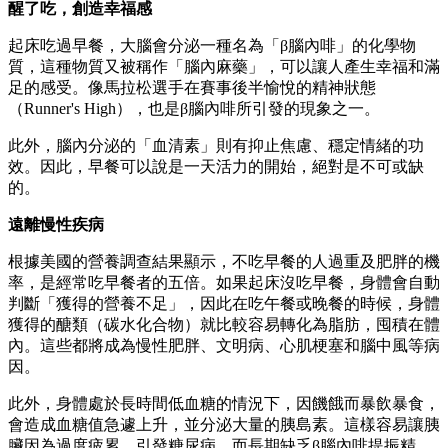
醒了吃，創造幸福感
起床吃過早餐，大腦會分泌一種名為「β腦內啡」的化學物
質，這種物質又被稱作「腦內麻藥」，可以讓人產生幸福和滿
足的感受。像馬拉松選手在賽事後半愉悅的精神狀態
（Runner's High），也是β腦內啡所引發的現象之一。
此外，腦內分泌的「血清素」則有抑止焦慮、穩定情緒的功
效。因此，早餐可以說是一天活力的開始，絕對是不可或缺
的。
遠離慢性疾病
根據美國的營養調查結果顯示，不吃早餐的人過重及肥胖的機
率，是經常吃早餐者的五倍。如果起床沒吃早餐，身體會自動
判斷「獲得的營養不足」，因此在吃午餐或晚餐的時候，身體
獲得的醣類（碳水化合物）就比較容易轉化為脂肪，囤積在體
內。這些都將成為慢性肥胖、文明病、心肌梗塞和腦中風等病
因。
此外，身體處於長時間低血糖的情況下，因饑餓而暴飲暴食，
會造成血糖值急遽上升，並分泌大量的胰島素。這樣容易讓胰
臟因為過度疲累，引發糖尿病。而長期缺乏β腦內啡提振精