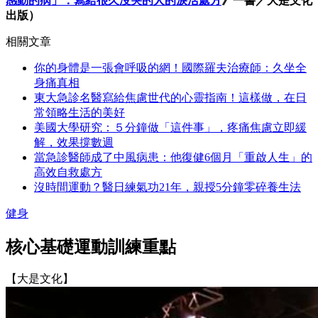
感動的病」：寫給很久沒哭的人的淚活處方
》一書／大是文化
出版）
相關文章
你的身體是一張會呼吸的網！國際羅夫治療師：久坐全
身痛真相
東大急診名醫寫給焦慮世代的心靈指南！這樣做，在日
常領略生活的美好
美國大學研究：５分鐘做「這件事」，疼痛焦慮立即緩
解，效果撐數週
當急診醫師成了中風病患：他復健6個月「重啟人生」的
高效自救處方
沒時間運動？醫日練氣功21年，親授5分鐘零碎養生法
健身
核心基礎運動訓練重點
【大是文化】