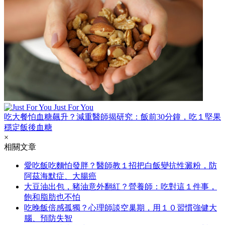
Just For You
吃大餐怕血糖飆升？減重醫師揭研究：飯前30分鐘，吃１堅果
穩定飯後血糖
×
相關文章
愛吃飯吃麵怕發胖？醫師教１招把白飯變抗性澱粉，防
阿茲海默症、大腸癌
大豆油出包，豬油意外翻紅？營養師：吃對這１件事，
飽和脂肪也不怕
吃晚飯倍感孤獨？心理師談空巢期，用１０習慣強健大
腦、預防失智