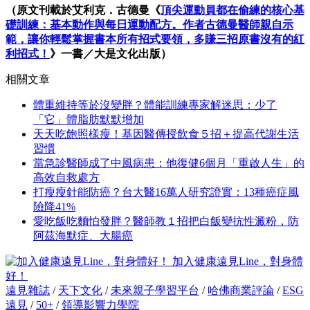
（原文刊載於艾利克．古德曼《
頂尖運動員都在偷練的核心基
礎訓練：基本動作與每日運動配方。作者古德曼醫師親自示
範，讓你輕鬆掌握書本所有招式要領，多賺三招原書沒有的紅
利招式！
》一書／大是文化出版）
相關文章
體重維持等於沒變胖？體能訓練專家解迷思：少了
「它」體脂肪默默增加
天天吃飽照樣瘦！基因醫傳授飲食５招＋提高代謝生活
習慣
當急診醫師成了中風病患：他復健6個月「重啟人生」的
高效自救處方
打瘦瘦針能防癌？台大醫16萬人研究證實：13種癌症風
險降41%
愛吃飯吃麵怕發胖？醫師教１招把白飯變抗性澱粉，防
阿茲海默症、大腸癌
加入健康遠見Line，對身體
好！
遠見雜誌
/
天下文化
/
未來親子學習平台
/
哈佛商業評論
/
ESG
遠見
/
50+
/
領導影響力學院