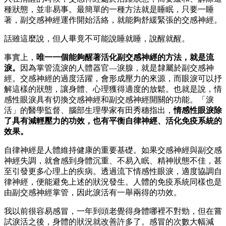
種狀態，並非易事。最簡單的一種方法就是睡眠，只要一睡
著，副交感神經運作開始活絡，就能夠舒緩緊張的交感神經。
話雖這麼說，但人畢竟不可能說睡就睡，說醒就醒。
事實上，
唯一一個能夠醒著活化副交感神經的方法，就是流
淚。
因為掌管流淚的人體器官―淚腺，就是隸屬於副交感神
經。交感神經的過度活躍，會形成壓力的來源，而眼淚可以抒
解這樣的狀態，讓身體、心理獲得適度的放鬆。也就是說，情
感性眼淚具有切換交感神經和副交感神經開關的功能。「淚
活」的醫學監督、腦部生理學家有田秀穗指出，
情感性眼淚除
了具有減輕壓力的功效，也有平衡自律神經、活化免疫系統的
效果。
自律神經是人體維持健康的重要基礎。如果交感神經與副交感
神經失調，就會感到身體沉重、不易入眠、精神狀態不佳，甚
至引發更多心理上的疾病。透過流下情感性眼淚，適度協調自
律神經，便能避免上述的狀況發生。人體的免疫系統同樣也是
由副交感神經掌管，因此淚活有一舉兩得的功效。
我以前很容易感冒，一年到頭老覺得身體哪裡不對勁，但在嘗
試淚活之後，身體的狀況就改善許多了。感冒的次數大幅減