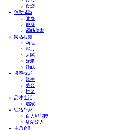
食安
食譜
運動減重
健身
瘦身
運動傷害
樂活心靈
兩性
壓力
人際
紓壓
睡眠
保養抗老
醫美
美容
抗老
品味生活
居家
駐站作家
百大顧問團
駐站達人
主題企劃