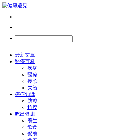
最新文章
醫療百科
疾病
醫療
長照
失智
癌症知識
防癌
抗癌
吃出健康
養生
飲食
營養