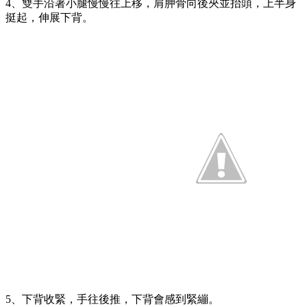
4、雙手沿著小腿慢慢往上移，肩胛骨向後夾並抬頭，上半身
挺起，伸展下背。
5、下背收緊，手往後推，下背會感到緊繃。