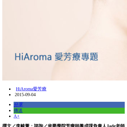
HiAroma愛芳療
2015-09-04
分享
傳送
A+
撰文／李毓菁；諮詢／肯夢學院芳療師養成課負責人Jade老師