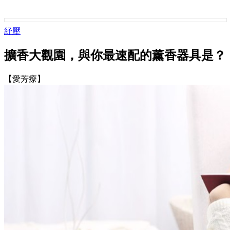
紓壓
擴香大觀園，與你最速配的薰香器具是？
【愛芳療】