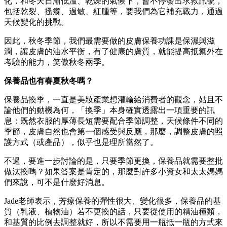
化，和冬天日漸低溫、乾燥的氣候下，會不停發出求救訊號，
包括乾裂、搔癢、過敏、紅腫等，要我們為它補充戰力，通過
天候變化的挑戰。
因此，秋冬季節，我們最需要做的皮膚保養功課是保濕與滋
潤，讓皮膚的油水平衡，有了健康的膚質，就能提高抵禦外在
考驗的能力，笑傲秋冬兩季。
保養品也有春夏秋冬嗎？
保養品換季，一直是美妝產業想灌輸給消費者的觀念，姑且不
論他們的動機為何，「換季」本身確實透露出一項重要的訊
息：既然衣服的厚薄長短需要配合季節調整，天候條件不同的
季節，皮膚自然也會第一個感受與反應，那麼，調整皮膚的照
護方式（或產品），似乎也是理所當然了。
不過，要進一步討論的是，只要季節更換，保養品就需要整批
做汰換嗎？如果答案是肯定的，那麼對許多小資女和太太媽媽
們來說，可不是什麼好消息。
Jade老師表示，芳療保養的彈性很大、變化很多，保養品的基
質（乳液、植物油）若不更換的話，只要從使用的精油種類，
和基質的比例去調整就好，所以不需要用一瓶抵一瓶的方式來