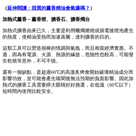
（
延伸閱讀：我買的薰香精油會氣爆嗎？
）
加熱式薰香－薰香燈、擴香石、擴香燭台
加熱式擴香由來已久，主要是利用蠟燭燃燒或插電後燈泡產生
的熱度，使精油受熱而加速蒸騰，達到擴香的目的。
這類工具可以營造很棒的情調與氣氛，而且相當經濟實惠。不
過，因為有電源、火源、熱源的緣故，危險性也較高，可能發
生乾燒等意外，不可不慎。
還有一個缺點，是超過60℃的高溫炙烤會開始破壞精油成分而
影響功效，並可能會產生嗅聞後無法預期的負面影響。因此加
熱式的擴香工具需要睜大眼睛好好挑選，在低溫（60℃以下）
短時間內使用比較安全。