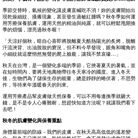
季節交替時，氣候的變化讓皮膚直喊吃不消！妳的皮膚開始出
現乾燥細紋、搔癢現象，甚至發生過敏紅腫嗎？秋冬季如何運
用芳療保養肌膚，運用天然的精油與純露，就可以輕鬆甩開換
季的煩惱，漂亮過秋冬喔！
「天涼好個秋，暗自心喜即將脫離夏天酷熱陽光的炙烤，脫離
汗流浹背、出油脫妝的窘況，但不料今早發現，眼角和嘴角的
小細紋就這麼悄然無聲的爬上臉龐，讓我不禁哀嚎…」
秋天在台灣，是一個變化多端的季節，它挾著夏天的暑氣，並
在短時間內，要將天地萬物帶往冬天寒冷的國度。進入冬天
後，生物們為了儲保生存的能量，總是靜靜的蜷伏著，不思勞
作，等待來年溫暖春天的到來。
運用芳療產品幫皮膚做天然保養，可以不用每逢換季就砸大
錢，是不是令人心癢難耐，想趕快知道方法呢？就讓我們看下
去吧！
秋冬的肌膚變化與保養重點
身體最前端的防線－我們的皮膚，在秋天高高低低的溫差變