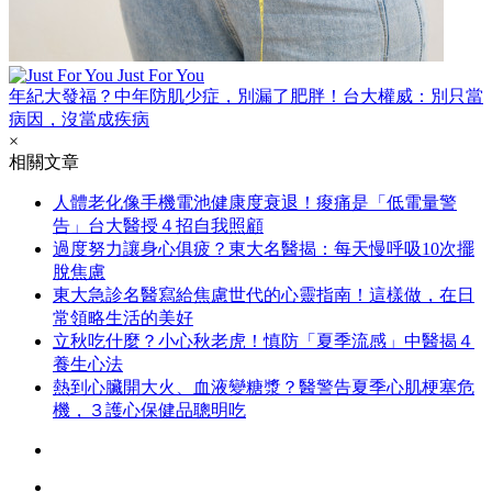
Just For You
年紀大發福？中年防肌少症，別漏了肥胖！台大權威：別只當
病因，沒當成疾病
×
相關文章
人體老化像手機電池健康度衰退！痠痛是「低電量警
告」台大醫授４招自我照顧
過度努力讓身心俱疲？東大名醫揭：每天慢呼吸10次擺
脫焦慮
東大急診名醫寫給焦慮世代的心靈指南！這樣做，在日
常領略生活的美好
立秋吃什麼？小心秋老虎！慎防「夏季流感」中醫揭４
養生心法
熱到心臟開大火、血液變糖漿？醫警告夏季心肌梗塞危
機，３護心保健品聰明吃