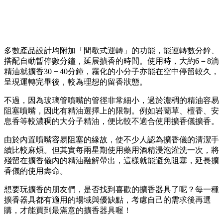
多數產品設計均附加「間歇式運轉」的功能，能運轉數分鐘、
搭配自動暫停數分鐘，延展擴香的時間。使用時，大約6
－
8滴
精油就擴香30
－
40分鐘，霧化的小分子亦能在空中停留較久，
呈現運轉完畢後，較為理想的留香狀態。
不過，因為玻璃管噴嘴的管徑非常細小，過於濃稠的精油容易
阻塞噴嘴，因此有精油選擇上的限制。例如岩蘭草、檀香、安
息香等較濃稠的大分子精油，便比較不適合使用擴香儀擴香。
由於內置噴嘴容易阻塞的緣故，使不少人認為擴香儀的清潔手
續比較麻煩。但其實每兩星期使用藥用酒精浸泡灌洗一次，將
殘留在擴香儀內的精油融解帶出，這樣就能避免阻塞，延長擴
香儀的使用壽命。
想要玩擴香的朋友們，是否找到喜歡的擴香器具了呢？每一種
擴香器具都有適用的場域與優缺點，考慮自己的需求後再選
購，才能買到最滿意的擴香器具喔！