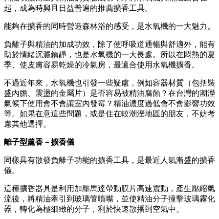
起，成為時興且日益普遍的推薦擴香工具。
能夠在擴香的同時營造森林浴的感受，是水氧機的一大魅力。
負離子與精油的加成功效，除了使呼吸道通暢與舒適外，能有
助於情緒沉澱鎮靜，也是水氧機的一大長處。所以在悶熱的夏
季、使皮膚容易乾燥的冷氣房，最適合使用水氧機擴香。
不過近年來，水氧機也引發一些疑慮，例如容器材質（包括裝
盛內膽、震盪的金屬片）是否容易被精油腐蝕？在台灣的潮溼
氣候下使用會不會讓室內發霉？精油濃度過低會不會影響功效
等。如果在意這些問題，或是住在較潮溼地區的朋友，不妨考
慮其他選擇。
離子型薰香
－
擴香儀
同樣具有散發負離子功能的擴香工具，是最近人氣漸盛的擴香
儀。
這種擴香器具是利用加壓馬達帶動膜片高速震動，產生壓縮氣
流後，將精油牽引到玻璃管噴嘴，並使精油分子撞擊玻璃霧化
器，轉化為極細緻的分子，利於快速散播到空氣中。