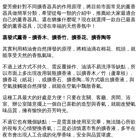
愛芳療針對不同擴香器具的作用原理，將目前市面常見的薰香
器具做簡單分類，希望從每一類的介紹中，推薦給大家最適合
自己的薰香器具。還在猶豫什麼呢？現在就選擇一款自已最喜
愛的薰香器具，沉浸在幸福的天然香氛中！
蒸發式薰香－擴香木、擴香竹、擴香花、擴香陶等
其實利用精油會自然揮發的原理，將精油滴在棉花、枕頭，就
能享受天然的香氛氣味。
不過上述方式不持久、需反覆操作、油漬不易洗淨等缺點，所
以市面上多出現改用裝瓶擴香液，以擴香木／竹（蘆葦枝）、
擴香花（紙花），或擴香石、擴香陶...等方式吸出擴香液，與
空氣接觸後自然揮發，就能在空氣中飄散香氣。
這種工具最大的好處是方便！只要在玄關、客廳、房間、浴
室、辦公室隨意擺上一個自已喜歡的造型與香氣，就能改變氣
味品質，擁有愉快的芬芳時光。
不過它也有幾個缺點：一是需直接使用至完畢，無法隨心所欲
的視每天心情變換香氣；二是必須慎選市售的擴香液，多半在
夜市會出現人工合成的化學香味，安全與品質堪虞。