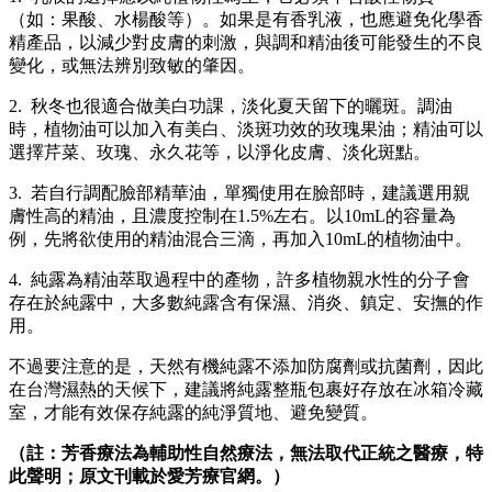
（如：果酸、水楊酸等）。如果是有香乳液，也應避免化學香
精產品，以減少對皮膚的刺激，與調和精油後可能發生的不良
變化，或無法辨別致敏的肇因。
2. 秋冬也很適合做美白功課，淡化夏天留下的曬斑。調油
時，植物油可以加入有美白、淡斑功效的玫瑰果油；精油可以
選擇芹菜、玫瑰、永久花等，以淨化皮膚、淡化斑點。
3. 若自行調配臉部精華油，單獨使用在臉部時，建議選用親
膚性高的精油，且濃度控制在1.5%左右。以10mL的容量為
例，先將欲使用的精油混合三滴，再加入10mL的植物油中。
4. 純露為精油萃取過程中的產物，許多植物親水性的分子會
存在於純露中，大多數純露含有保濕、消炎、鎮定、安撫的作
用。
不過要注意的是，天然有機純露不添加防腐劑或抗菌劑，因此
在台灣濕熱的天候下，建議將純露整瓶包裹好存放在冰箱冷藏
室，才能有效保存純露的純淨質地、避免變質。
（註：芳香療法為輔助性自然療法，無法取代正統之醫療，特
此聲明；原文刊載於愛芳療官網。）