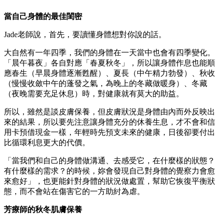
當自己身體的最佳閨密
Jade老師說，首先，要讀懂身體想對你說的話。
大自然有一年四季，我們的身體在一天當中也會有四季變化。
「晨午暮夜」各自對應「春夏秋冬」，所以讓身體作息也能順
應春生（早晨身體逐漸甦醒）、夏長（中午精力勃發）、秋收
（慢慢收斂中午的蓬發之氣，為晚上的冬藏做暖身）、冬藏
（夜晚需要充足休息）時，對健康就有莫大的助益。
所以，雖然是談皮膚保養，但皮膚狀況是身體由內而外反映出
來的結果，所以要先注意讓身體充分的休養生息，才不會和信
用卡預借現金一樣，年輕時先預支未來的健康，日後卻要付出
比循環利息更大的代價。
「當我們和自己的身體做溝通、去感受它，在什麼樣的狀態？
有什麼樣的需求？的時候，妳會發現自己對身體的覺察力會愈
來愈好」，也更能針對身體的狀況做處置，幫助它恢復平衡狀
態，而不會站在傷害它的一方助紂為虐。
芳療師的秋冬肌膚保養