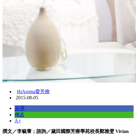
HiAroma愛芳療
2015-08-05
分享
傳送
A+
撰文／李毓菁；諮詢／黛田國際芳療學苑校長鄭雅雯 Vivian