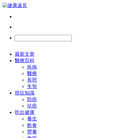
最新文章
醫療百科
疾病
醫療
長照
失智
癌症知識
防癌
抗癌
吃出健康
養生
飲食
營養