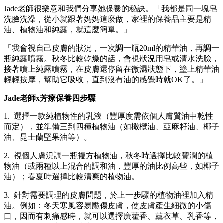
Jade老師很樂意和我們分享她保養的秘訣。「我都是同一塊皂
洗臉洗澡，從小就跟著媽媽這麼做，家裡的保養品主要是精
油、植物油和純露，就這麼簡單。」
「我會視自己皮膚的狀況，一次調一瓶20ml的精華油，再調一
瓶純露噴霧。秋冬比較乾燥的話，會視狀況用皂或清水洗臉，
接著噴上純露噴霧，在皮膚還停留在微濕狀態下，塗上精華油
輕輕按摩，幫助它吸收，直到沒有油的感覺時就OK了。」
Jade老師x芳療保養四步驟
1. 選擇一款純植物性的乳液（豐厚度需依個人膚質油中乾性
而定），並準備三到四種植物油（如橄欖油、亞麻籽油、椰子
油、昆士蘭堅果油等）。
2. 視個人膚況調一瓶複方植物油，秋冬時選擇比較豐潤的植
物油（或兩種以上混合的調和油，豐厚的油比例高些，如椰子
油）；春夏時選擇比較清爽的植物油。
3. 針對需要調理的皮膚問題，於上一步驟的植物油裡加入精
油。例如：冬天寒風容易颳傷皮膚，使皮膚產生細微的小傷
口，因而有刺痛感時，就可以選擇廣藿香、薰衣草、乳香等，