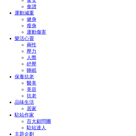
食安
食譜
運動減重
健身
瘦身
運動傷害
樂活心靈
兩性
壓力
人際
紓壓
睡眠
保養抗老
醫美
美容
抗老
品味生活
居家
駐站作家
百大顧問團
駐站達人
主題企劃