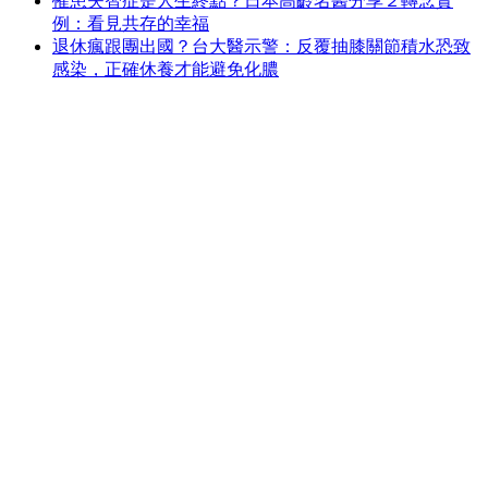
罹患失智症是人生終點？日本高齡名醫分享２轉念實
例：看見共存的幸福
退休瘋跟團出國？台大醫示警：反覆抽膝關節積水恐致
感染，正確休養才能避免化膿