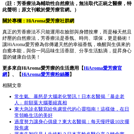
（註：芳香療法為輔助性自然療法，無法取代正統之醫療，特
此聲明；原文刊載於愛芳療官網。）
關於專欄：HiAroma愛芳療社群網
真正的芳香療法不只能運用在臉部與身體按摩，而是極天然且
紓壓的自然療法，芳香療法是香氛、時尚、環保，更是藝術！
讓HiAroma愛芳療為你傳遞天然的幸福香氛，喚醒與生俱來的
自癒本能，與你一同品味生活香甜、分享生活點滴，提昇身心
靈的健康自信美！
更多來自HiAroma愛芳療的生活應用【
HiAroma愛芳療官
網
】、【
HiAroma愛芳療粉絲團
】
相關文章
常生氣、暴怒是大腦老化警訊！日本名醫揭「暴走老
人」前額葉大腦萎縮真相
東大急診名醫寫給焦慮世代的心靈指南！這樣做，在日
常領略生活的美好
過度努力讓身心俱疲？東大名醫揭：每天慢呼吸10次擺
脫焦慮