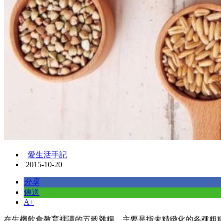
愛生活手記
2015-10-20
分享
傳送
A+
在生機飲食教育裡講的五穀雜糧，主要是指未精緻化的各種粗