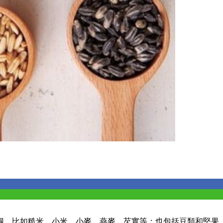
糧，比如糙米、小米、小麥、燕麥、芡實等；也包括豆類和堅果