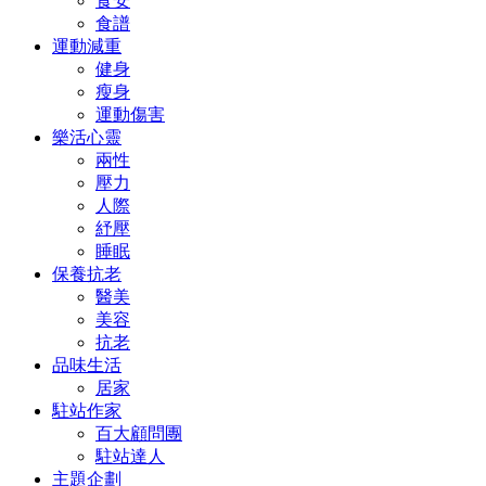
食安
食譜
運動減重
健身
瘦身
運動傷害
樂活心靈
兩性
壓力
人際
紓壓
睡眠
保養抗老
醫美
美容
抗老
品味生活
居家
駐站作家
百大顧問團
駐站達人
主題企劃