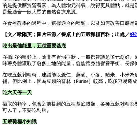
的是提供醣質營養素，為人體增元補氣，說得更具體點，就是
是最適合一般大眾的自然食療來源。
在食療教學的過程中，選擇適合的種類，以及如何改善口感是
【文／歐陽英；圖片來源／餐桌上的五穀雜糧百科；出處／
好
吃出最佳能量，五種重要基底
在攝取的種類上，除非有胃弱症狀，一般都建議愈多元愈好。
味著身體獲取了愈多土地的能量，愈能讓身體營養平衡、長保
在吃五穀雜糧時，建議能以薏仁、燕麥、小麥、糙米、小米為
補。但比例上，因為豆類的普林（Purine）較高，吃多容易
吃六天停一天
攝取的頻率，包含之前提到的五種基底穀類，各種五穀雜糧都
可以了，不要吃到脹。
五穀雜糧小知識