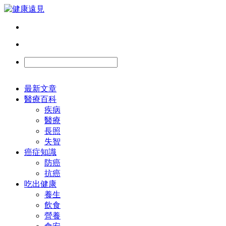
最新文章
醫療百科
疾病
醫療
長照
失智
癌症知識
防癌
抗癌
吃出健康
養生
飲食
營養