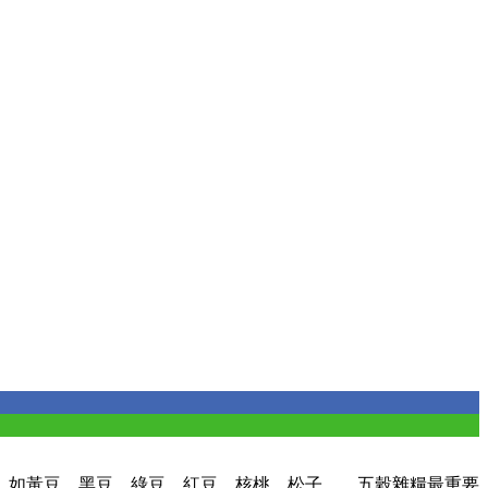
，如黃豆、黑豆、綠豆、紅豆、核桃、松子…。五穀雜糧最重要