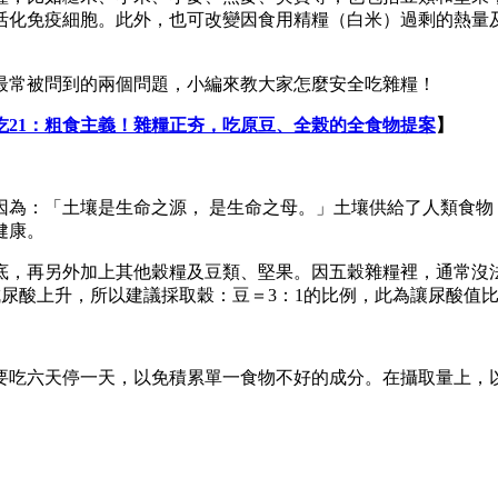
活化免疫細胞。此外，也可改變因食用精糧（白米）過剩的熱量
最常被問到的兩個問題，小編來教大家怎麼安全吃雜糧！
吃21：粗食主義！雜糧正夯，吃原豆、全榖的全食物提案
】
因為：「土壤是生命之源， 是生命之母。」土壤供給了人類食物
健康。
底，再另外加上其他穀糧及豆類、堅果。因五穀雜糧裡，通常沒
造成尿酸上升，所以建議採取穀：豆＝3：1的比例，此為讓尿酸值
要吃六天停一天，以免積累單一食物不好的成分。在攝取量上，