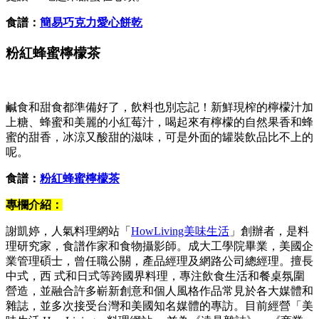
食譜：
簡易巧克力愛心餅乾
粉紅蜂蜜檸檬茶
鹹食和甜食都準備好了，飲料也別忘記！新鮮現榨的檸檬汁加
上糖、蜂蜜和美麗的小紅莓汁，喝起來有檸檬的自然果香和蜂
蜜的甜香，冰涼又酸甜的滋味，可是外面的罐裝飲品比不上的
呢。
食譜：
粉紅蜂蜜檸檬茶
專欄介紹：
謝凱婷，人氣料理網站「
HowLiving美味生活
」創辦者，是料
理研究家，食譜作家和食物攝影師。成大工學院畢業，美國企
業管理碩士，曾任職公關，產品經理及網路公司總經理。擅長
中式，西 式和日式等跨國界料理，專注飲食生活和餐桌氛圍
營造，並融合許多嶄新創意和個人風格作品常見於各大媒體和
雜誌，並多次接受台灣和美國知名媒體的專訪。目前經營「美