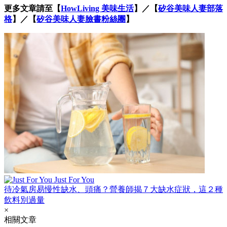
更多文章請至【
HowLiving 美味生活
】／【
矽谷美味人妻部落
格
】／【
矽谷美味人妻臉書粉絲團
】
Just For You
待冷氣房易慢性缺水、頭痛？營養師揭７大缺水症狀，這２種
飲料別過量
×
相關文章