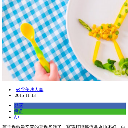
矽谷美味人妻
2015-11-13
分享
傳送
A+
孩子過敏最辛苦的莫過爸媽了，寶寶打噴嚏流鼻水睡不好，白