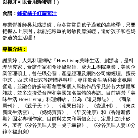
以後才可以食用蜂蜜喔！）
食譜：
蜂蜜橘子紅蘿蔔汁
專業營養師吳芃彧提醒，秋冬常常是孩子過敏的高峰季，只要
把握以上原則，就能把嚴重的過敏反應減輕，還給孩子和爸媽
舒適的生活囉！
專欄介紹：
謝凱婷，人氣料理網站「HowLiving美味生活」創辦者，是料
理研究家，食譜作家和食物攝影師。成大工學院畢業，美國企
業管理碩士，曾任職公關，產品經理及網路公司總經理。擅長
中式，西 式和日式等跨國界料理，專注飲食生活和餐桌氛圍
營造，並融合許多嶄新創意和個人風格作品常見於各大媒體和
雜誌，並多次接受台灣和美國知名媒體的專訪。目前經營「美
味生活 HowLiving」料理網站， 並為《遠見雜誌》、《商業
周刊》、《親子天下》、《蘋果日報》、《壹週刊》、《東森
新聞生活雲》、《媽媽寶寶》、《早安健康》和《香港新假
期》固定專欄作家。目前與丈夫和兩個女兒，定居北加州矽
谷。著有《矽谷美味人妻一桌子幸福》、《矽谷美味人妻10分
鐘幸福廚房》