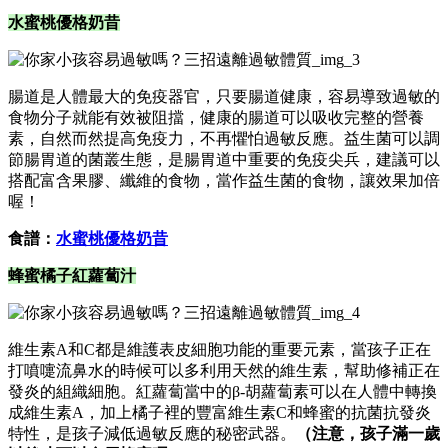
水蜜桃優格奶昔
腸道是人體最大的免疫器官，只要腸道健康，容易導致過敏的
食物分子就能有效被阻擋，健康的腸道可以吸收完整的營養
素，自然而然提高免疫力，不再懼怕過敏反應。益生菌可以調
節腸胃道的菌叢生態，是腸胃道中重要的免疫尖兵，建議可以
搭配富含果膠、纖維的食物，當作益生菌的食物，讓效果加倍
喔！
食譜：
水蜜桃優格奶昔
蜂蜜橘子紅蘿蔔汁
維生素A和C都是維護表皮細胞功能的重要元素，當孩子正在
打噴嚏流鼻水的時候可以多利用天然的維生素，幫助修補正在
發炎的組織細胞。紅蘿蔔當中的β-胡蘿蔔素可以在人體中轉換
成維生素A，加上橘子裡的豐富維生素C和蜂蜜的抗菌抗發炎
特性，是孩子減低過敏反應的秘密武器。
（注意，孩子滿一歲