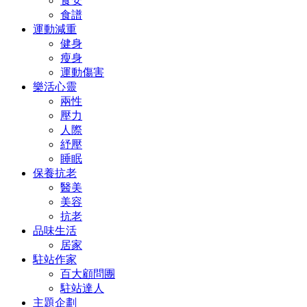
食安
食譜
運動減重
健身
瘦身
運動傷害
樂活心靈
兩性
壓力
人際
紓壓
睡眠
保養抗老
醫美
美容
抗老
品味生活
居家
駐站作家
百大顧問團
駐站達人
主題企劃