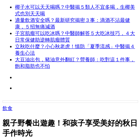
椰子水可以天天喝嗎？中醫揭５類人不宜多喝，生椰美
式也別天天喝
適量飲酒安全嗎？最新研究揭密３事：滴酒不沾最健
康，５招無痛減酒
子宮肌瘤可以吃冰嗎？中醫師解答５大吃冰技巧，４大
日常保健助逆轉肌瘤體質
立秋吃什麼？小心秋老虎！慎防「夏季流感」中醫揭４
養生心法
大豆油出包，豬油意外翻紅？營養師：吃對這１件事，
飽和脂肪也不怕
飲食
親子野餐出遊趣！和孩子享受美好的秋日
手作時光