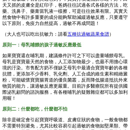
天又抓的皮膚全是紅印子，爸媽往往試過各式各樣的方法，吃
藥、洗鼻子、藥膏當乳液一樣擦，可是往往效果有限。其實天
然食物中有許多重要的成分能夠幫助減緩過敏反應，只要遵守
以下原則，免疫力自然提高，過敏不再成問題！
（大人也可以吃出抗敏力：請看
五種抗過敏蔬果食譜
）
原則一：母乳哺餵的孩子過敏反應最低
如果寶寶還在哺乳期，建議條件許可之下可以盡量哺餵母乳。
母乳是寶寶最天然的食物，人工添加物最少，也最不用擔心環
境的汙染。市售配方奶不僅缺乏母乳中最適合寶寶年齡的各種
抗體，更添加不少香料、乳化劑、人工合成的維生素和精緻澱
粉，可能破懷寶寶腸胃道的優良菌叢，反而降低腸道抵抗外來
物質的能力，讓過敏反應更嚴重。目前許多醫療院所有提供國
際泌乳顧問的諮詢服務，有各種哺乳的疑難雜症都可以多加利
用喔！
原則二：什麼都吃，什麼都不怕
除非是確定會引起寶寶呼吸道、皮膚症狀的食物，一般食物都
不需要特別避免，尤其比較容易引起過敏的食物如堅果類、帶