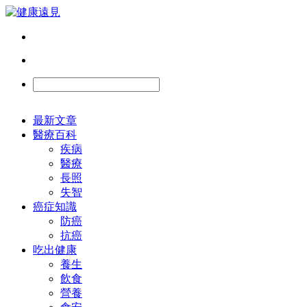
最新文章
醫療百科
疾病
醫療
長照
失智
癌症知識
防癌
抗癌
吃出健康
養生
飲食
營養