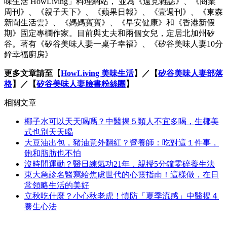
味生活 HowLiving」料理網站， 並為《遠見雜誌》、《商業
周刊》、《親子天下》、《蘋果日報》、《壹週刊》、《東森
新聞生活雲》、《媽媽寶寶》、《早安健康》和《香港新假
期》固定專欄作家。目前與丈夫和兩個女兒，定居北加州矽
谷。著有《矽谷美味人妻一桌子幸福》、《矽谷美味人妻10分
鐘幸福廚房》
更多文章請至【
HowLiving 美味生活
】／【
矽谷美味人妻部落
格
】／【
矽谷美味人妻臉書粉絲團
】
相關文章
椰子水可以天天喝嗎？中醫揭５類人不宜多喝，生椰美
式也別天天喝
大豆油出包，豬油意外翻紅？營養師：吃對這１件事，
飽和脂肪也不怕
沒時間運動？醫日練氣功21年，親授5分鐘零碎養生法
東大急診名醫寫給焦慮世代的心靈指南！這樣做，在日
常領略生活的美好
立秋吃什麼？小心秋老虎！慎防「夏季流感」中醫揭４
養生心法