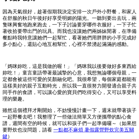
因為天氣很好，趁著假期我決定安排一次戶外小野餐，和家人
在舒服的秋日午後好好享受明媚的陽光。一聽到要出去玩，兩
隻咪興奮地跑來跑去，一下子討論要穿哪件衣服好，一下子忙
著收拾要帶出門的玩具。而我也沒讓她們兩姊妹閒著，在準備
餐點時我特意讓她們一起幫忙，看著她們用胖胖的小手完成好
多小點心，還貼心地互相幫忙，心裡不禁湧起滿滿的感動。
「媽咪妳吃，這是我做的喔！」「媽咪我以後要做好多東西給
妳吃！」童言童語帶著最誠摯的心意，我想無論哪個母親，一
定都會被這些可愛的笑顏融化吧。我很希望，每個家庭都能有
這樣美好的親子互動時光，所以我一直很努力開發適合親子共
同手作的食譜，可以讓心愛的寶貝們吃得安心，又可以享受料
理的樂趣。
雖然這個禮拜才剛開始，不妨慢慢計畫一下，週末就帶著孩子
一起野餐去吧！我整理了一些做法簡單又方便攜帶的點心食
譜，週間有空的時候，就可以和孩子們一起準備囉～（如果想
要野炊也沒問題，請看
一點都不麻煩 暑假露營野炊完美五關
鍵
）