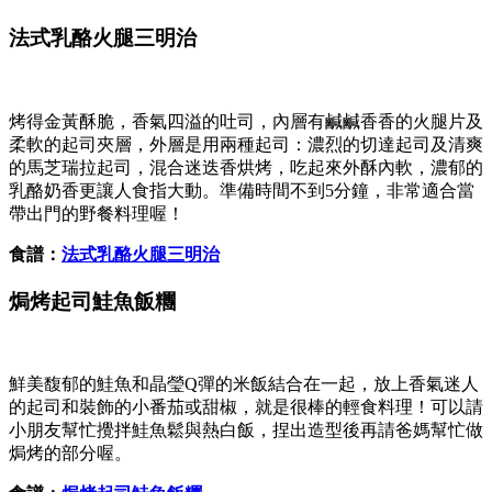
法式乳酪火腿三明治
烤得金黃酥脆，香氣四溢的吐司，內層有鹹鹹香香的火腿片及
柔軟的起司夾層，外層是用兩種起司：濃烈的切達起司及清爽
的馬芝瑞拉起司，混合迷迭香烘烤，吃起來外酥內軟，濃郁的
乳酪奶香更讓人食指大動。準備時間不到5分鐘，非常適合當
帶出門的野餐料理喔！
食譜：
法式乳酪火腿三明治
焗烤起司鮭魚飯糰
鮮美馥郁的鮭魚和晶瑩Q彈的米飯結合在一起，放上香氣迷人
的起司和裝飾的小番茄或甜椒，就是很棒的輕食料理！可以請
小朋友幫忙攪拌鮭魚鬆與熱白飯，捏出造型後再請爸媽幫忙做
焗烤的部分喔。