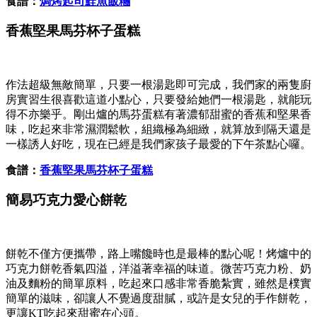
食譜：
焗烤起司鮭魚飯糰
香蕉堅果馬芬杯子蛋糕
作法超級無敵簡單，只要一根湯匙即可完成，我們家的兩隻廚
房實習生很喜歡這道小點心，只要發給她們一根湯匙，就能玩
得不亦樂乎。剛出爐的馬芬蛋糕有著濃郁甜蜜的香蕉和堅果香
味，吃起來非常濕潤鬆軟，組織極為細緻，就算放到隔天還是
一樣誘人好吃，現在已經是我們家孩子最愛的下午茶點心囉。
食譜：
香蕉堅果馬芬杯子蛋糕
簡易巧克力愛心餅乾
餅乾不僅方便攜帶，路上嘴饞時也是最棒的點心呢！烤爐中的
巧克力餅乾香氣四溢，洋溢著幸福的味道。微苦巧克力粉、奶
油及麵粉的簡單原料，吃起來口感非常香脆紮實，雖然是樸實
簡單的滋味，卻讓人不覺過度甜膩，或許是女兒的手作餅乾，
更讓KT吃起來甜蜜在心頭。