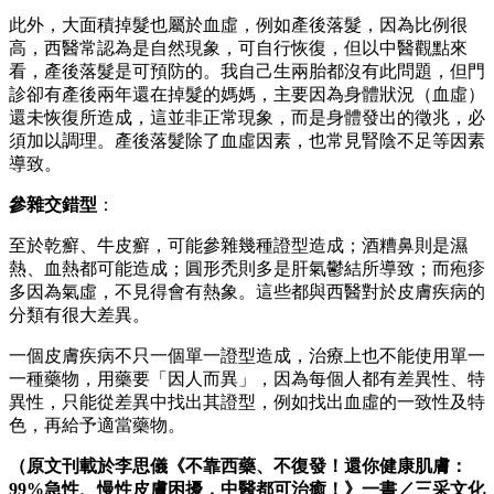
此外，大面積掉髮也屬於血虛，例如產後落髮，因為比例很
高，西醫常認為是自然現象，可自行恢復，但以中醫觀點來
看，產後落髮是可預防的。我自己生兩胎都沒有此問題，但門
診卻有產後兩年還在掉髮的媽媽，主要因為身體狀況（血虛）
還未恢復所造成，這並非正常現象，而是身體發出的徵兆，必
須加以調理。產後落髮除了血虛因素，也常見腎陰不足等因素
導致。
參雜交錯型
：
至於乾癬、牛皮癬，可能參雜幾種證型造成；酒糟鼻則是濕
熱、血熱都可能造成；圓形禿則多是肝氣鬱結所導致；而疱疹
多因為氣虛，不見得會有熱象。這些都與西醫對於皮膚疾病的
分類有很大差異。
一個皮膚疾病不只一個單一證型造成，治療上也不能使用單一
一種藥物，用藥要「因人而異」，因為每個人都有差異性、特
異性，只能從差異中找出其證型，例如找出血虛的一致性及特
色，再給予適當藥物。
（原文刊載於李思儀《不靠西藥、不復發！還你健康肌膚：
99%急性、慢性皮膚困擾，中醫都可治癒！》一書／三采文化