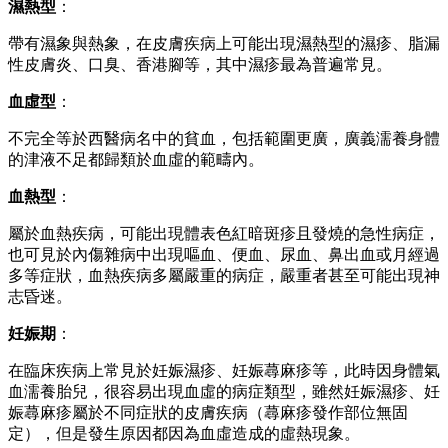
濕熱型
：
帶有濕象與熱象，在皮膚疾病上可能出現濕熱型的濕疹、脂漏
性皮膚炎、口臭、香港腳等，其中濕疹最為普遍常見。
血虛型
：
不完全等於西醫病名中的貧血，包括範圍更廣，廣義濡養身體
的津液不足都歸類於血虛的範疇內。
血熱型
：
屬於血熱疾病，可能出現體表色紅暗斑疹且發燒的急性病症，
也可見於內傷雜病中出現嘔血、便血、尿血、鼻出血或月經過
多等症狀，血熱疾病多屬嚴重的病症，嚴重者甚至可能出現神
志昏迷。
妊娠期
：
在臨床疾病上常見於妊娠濕疹、妊娠蕁麻疹等，此時因身體氣
血濡養胎兒，很容易出現血虛的病症類型，雖然妊娠濕疹、妊
娠蕁麻疹屬於不同症狀的皮膚疾病（蕁麻疹發作部位無固
定），但是發生原因都因為血虛造成的虛熱現象。