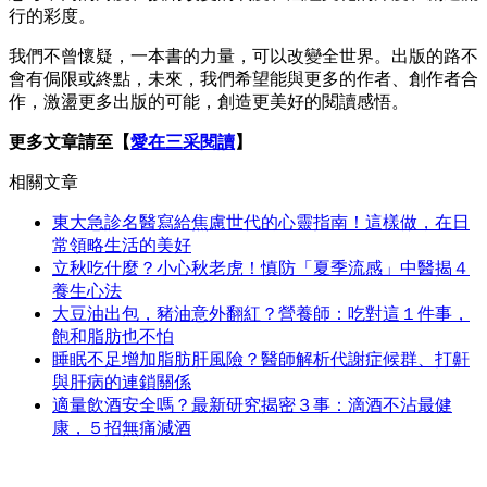
行的彩度。
我們不曾懷疑，一本書的力量，可以改變全世界。出版的路不
會有侷限或終點，未來，我們希望能與更多的作者、創作者合
作，激盪更多出版的可能，創造更美好的閱讀感悟。
更多文章請至【
愛在三采閱讀
】
相關文章
東大急診名醫寫給焦慮世代的心靈指南！這樣做，在日
常領略生活的美好
立秋吃什麼？小心秋老虎！慎防「夏季流感」中醫揭４
養生心法
大豆油出包，豬油意外翻紅？營養師：吃對這１件事，
飽和脂肪也不怕
睡眠不足增加脂肪肝風險？醫師解析代謝症候群、打鼾
與肝病的連鎖關係
適量飲酒安全嗎？最新研究揭密３事：滴酒不沾最健
康，５招無痛減酒