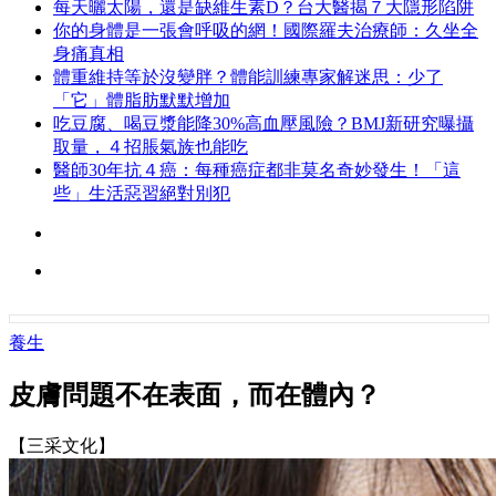
每天曬太陽，還是缺維生素D？台大醫揭７大隱形陷阱
你的身體是一張會呼吸的網！國際羅夫治療師：久坐全
身痛真相
體重維持等於沒變胖？體能訓練專家解迷思：少了
「它」體脂肪默默增加
吃豆腐、喝豆漿能降30%高血壓風險？BMJ新研究曝攝
取量，４招脹氣族也能吃
醫師30年抗４癌：每種癌症都非莫名奇妙發生！「這
些」生活惡習絕對別犯
養生
皮膚問題不在表面，而在體內？
【三采文化】