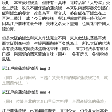
境町，本來愛吃鰻魚，但嫌有土臭味，這時店家「大野屋」受
金主所託，改良不能保溫的蒲燒鰻，本來以兩層容器分別盛白
飯與鰻魚的餐盒，改良為單一密合式，盛白飯在下鰻魚在上，
再淋上醬汁，成了今天的模樣，與江戶前壽司同一時代誕生，
因為江戶前味道最合味，美味之名天下盡知，也瘋迷到中國大
陸沿海。
但是大阪的鰻魚與東京作法完全不同，東京做法以蒸熟再烤，
而大阪則像串燒，生鰻兩面翻轉至炙熟為止，所以大阪的吃法
享有燒烤脆皮與燒烤焦糖化香味（圖3），東京吃法享有軟綿
口感，與濃郁的關東醬油香味（圖4），各有所長，各領粉絲
風騷。
（圖3：大阪梅田站，三越百貨美食街的鶴家蒲燒鰻定食，就
是關西作法。）
（圖4：位於台北的大倉山里日本料理，台灣產鰻魚的蒲燒）
江戶前蒲燒鰻，已逾400年歷史，直到今天，仍是夏天日本必