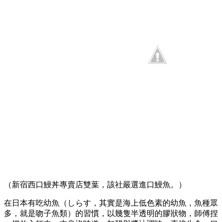
（新宿西口鰻丼專賣店雙葉，該社嚴選進口鰻魚。）
在日本有吃幼魚（しらす，其實是海上低色素的幼魚，魚種眾
多，就是吻子魚類）的習慣，以幾隻半透明的膠狀物，師傅捏