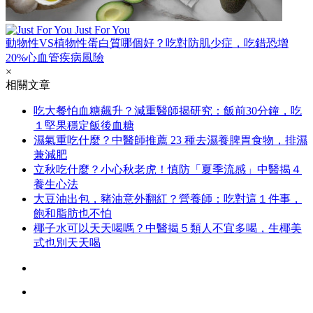
Just For You
動物性VS植物性蛋白質哪個好？吃對防肌少症，吃錯恐增
20%心血管疾病風險
×
相關文章
吃大餐怕血糖飆升？減重醫師揭研究：飯前30分鐘，吃
１堅果穩定飯後血糖
濕氣重吃什麼？中醫師推薦 23 種去濕養脾胃食物，排濕
兼減肥
立秋吃什麼？小心秋老虎！慎防「夏季流感」中醫揭４
養生心法
大豆油出包，豬油意外翻紅？營養師：吃對這１件事，
飽和脂肪也不怕
椰子水可以天天喝嗎？中醫揭５類人不宜多喝，生椰美
式也別天天喝