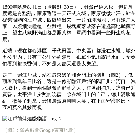
1590年陰曆8月1日（陽曆8月30日），雖然已經入秋，但是溫
度還是有點熱，家康選這一天正式入城，家康微微出汗，站在
破舊簡陋的江戶城，四處望出去，一片沼澤濕地，只有幾戶人
家，以燒畑法種植一些雜糧，幾塊聚落散落在遠處高地武藏野
上，望去武藏野滿山都是照葉林，單調中看到一些野生梅花
鹿。
近端（現在都心港區、千代田區、中央區）都浸在水裡，城外
五公里內，只有三公里外的湯島，孤單小氣地露出水面，女眷
們看到都快昏倒，不知是太熱天還是太失望。
走了一遍江戶城，站在最東邊的和倉門上的德川（圖2），低
頭看到當年日比谷，還是一條瀕臨江戶城的隅田川出河口，汽
水域中，看到一兩個勤奮的野暮之人，打著網捕魚，這時已近
黃昏，太平洋上夕照的晚霞，照在城門上的自己，德川滿臉通
紅，微笑了起來，最後居然還呵呵大笑，在下面守護的部下，
互相莫名其妙而視。
（圖2：螢幕截圖Google東京地圖）