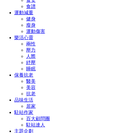
食安
食譜
運動減重
健身
瘦身
運動傷害
樂活心靈
兩性
壓力
人際
紓壓
睡眠
保養抗老
醫美
美容
抗老
品味生活
居家
駐站作家
百大顧問團
駐站達人
主題企劃