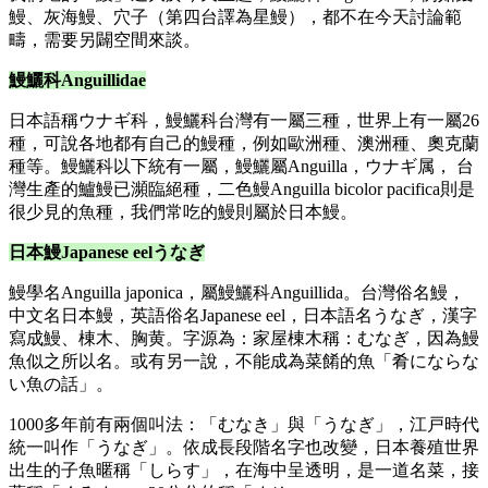
鰻、灰海鰻、穴子（第四台譯為星鰻），都不在今天討論範
疇，需要另闢空間來談。
鰻鱺科Anguillidae
日本語稱ウナギ科，鰻鱺科台灣有一屬三種，世界上有一屬26
種，可說各地都有自己的鰻種，例如歐洲種、澳洲種、奧克蘭
種等。鰻鱺科以下統有一屬，鰻鱺屬Anguilla，ウナギ属， 台
灣生產的鱸鰻已瀕臨絕種，二色鰻Anguilla bicolor pacifica則是
很少見的魚種，我們常吃的鰻則屬於日本鰻。
日本鰻Japanese eelうなぎ
鰻學名Anguilla japonica，屬鰻鱺科Anguillida。台灣俗名鰻，
中文名日本鰻，英語俗名Japanese eel，日本語名うなぎ，漢字
寫成鰻、棟木、胸黄。字源為：家屋棟木稱：むなぎ，因為鰻
魚似之所以名。或有另一說，不能成為菜餚的魚「肴にならな
い魚の話」。
1000多年前有兩個叫法：「むなき」與「うなぎ」，江戸時代
統一叫作「うなぎ」。依成長段階名字也改變，日本養殖世界
出生的子魚暱稱「しらす」，在海中呈透明，是一道名菜，接