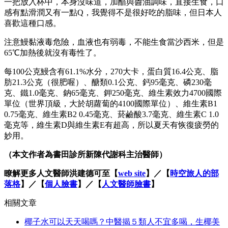
一把放入杯中，本身沒味道，加醋與醬油調味，直接生食，口
感有點滑潤又有一點Q，我覺得不是很好吃的脂味，但日本人
喜歡這種口感。
注意鰻黏液毒危險，血液也有弱毒，不能生食當沙西米，但是
65℃加熱後就沒有毒性了。
每100公克鰻含有61.1%水分，270大卡，蛋白質16.4公克、脂
肪21.3公克（很肥喔）、醣類0.1公克、鈣95毫克、磷230毫
克、鐵1.0毫克、鈉65毫克、鉀250毫克、維生素效力4700國際
單位（世界頂級，大於胡蘿蔔的4100國際單位）、維生素B1
0.75毫克、維生素B2 0.45毫克、菸鹼酸3.7毫克、維生素C 1.0
毫克等，維生素D與維生素E有超高，所以夏天有恢復疲勞的
妙用。
（本文作者為書田診所新陳代謝科主治醫師）
瞭解更多人文醫師洪建德可至【
web site
】／【
時空旅人的部
落格
】／【
個人臉書
】／【
人文醫師臉書
】
相關文章
椰子水可以天天喝嗎？中醫揭５類人不宜多喝，生椰美