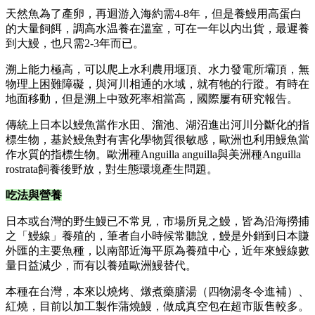
天然魚為了產卵，再迴游入海約需4-8年，但是養鰻用高蛋白
的大量飼餌，調高水温養在溫室，可在一年以内出貨，最遲養
到大鰻，也只需2-3年而已。
溯上能力極高，可以爬上水利農用堰頂、水力發電所壩頂，無
物理上困難障礙，與河川相通的水域，就有牠的行蹤。有時在
地面移動，但是溯上中致死率相當高，國際屢有研究報告。
傳統上日本以鰻魚當作水田、溜池、湖沼進出河川分斷化的指
標生物，基於鰻魚對有害化學物質很敏感，歐洲也利用鰻魚當
作水質的指標生物。歐洲種Anguilla anguilla與美洲種Anguilla
rostrata飼養後野放，對生態環境產生問題。
吃法與營養
日本或台灣的野生鰻已不常見，市場所見之鰻，皆為沿海撈捕
之「鰻線」養殖的，筆者自小時候常聽說，鰻是外銷到日本賺
外匯的主要魚種，以南部近海平原為養殖中心，近年來鰻線數
量日益減少，而有以養殖歐洲鰻替代。
本種在台灣，本來以燒烤、燉煮藥膳湯（四物湯冬令進補）、
紅燒，目前以加工製作蒲燒鰻，做成真空包在超市販售較多。