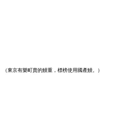
（東京有樂町賣的鰻重，標榜使用國產鰻。）