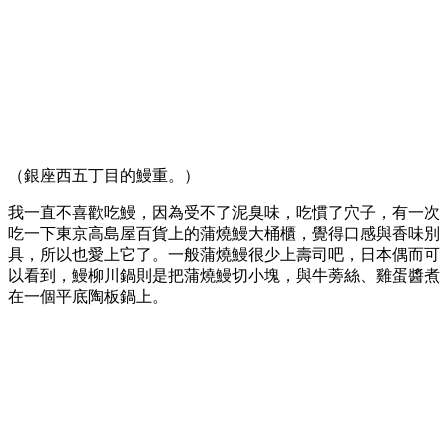
（銀座西五丁目的鰻重。）
我一直不喜歡吃鰻，因為受不了泥臭味，吃慣了穴子，有一次
吃一下東京高島屋百貨上的蒲燒鰻大桶櫃，覺得口感與香味別
具，所以也愛上它了。一般蒲燒鰻很少上壽司吧，日本偶而可
以看到，鰻柳川鍋則是把蒲燒鰻切小塊，與牛蒡絲、雞蛋醬煮
在一個平底陶板鍋上。