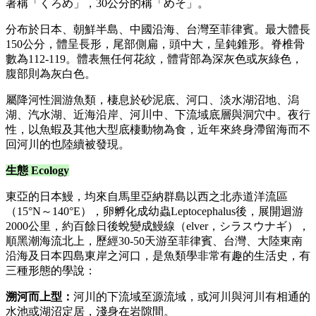
著稱「くろめ」，30公分的稱「めそ」。
分布於日本、朝鮮半島、中國沿海、台灣至菲律賓。最大體長
150公分，體呈長形，尾部側扁，頭中大，呈鈍錐形。脊椎骨
數為112-119。體表無任何花紋，體背部為深灰色或灰綠色，
腹部則為灰白色。
屬降河性洄游魚類，棲息於砂泥底、河口、淡水湖沼地、潟
湖、汽水湖、近海沿岸、河川中、下流域底層與洞穴中。夜行
性，以魚蝦及其他大型底棲動物為食，近年來終身滯留海而不
回河川的也陸續被發現。
生態 Ecology
東亞的日本鰻，均來自馬里亞納群島以西之北赤道洋流區
（15°N～140°E），卵孵化成幼蟲Leptocephalus後，展開迴游
2000公里，約百餘日後蛻變成鰻線（elver，シラスウナギ），
順黑潮海流北上，歷經30-50天游至菲律賓、台灣、大陸東南
沿海及日本四島東岸之河口，是魚類學非常有趣的生活史，有
三種形態的學說：
溯河而上型：
河川的下流域至源流域，或河川與河川有相通的
水池或湖沼定居，淺身在岩隙間。