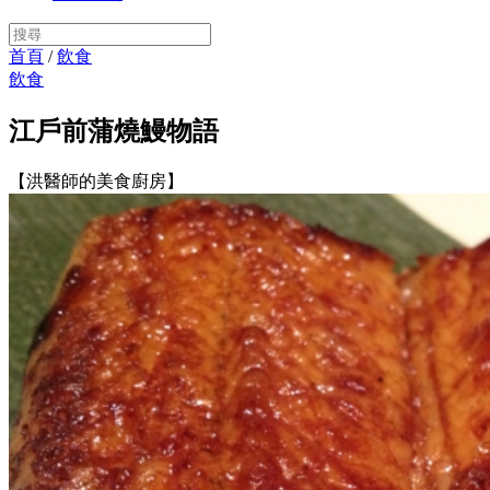
首頁
/
飲食
飲食
江戶前蒲燒鰻物語
【洪醫師的美食廚房】