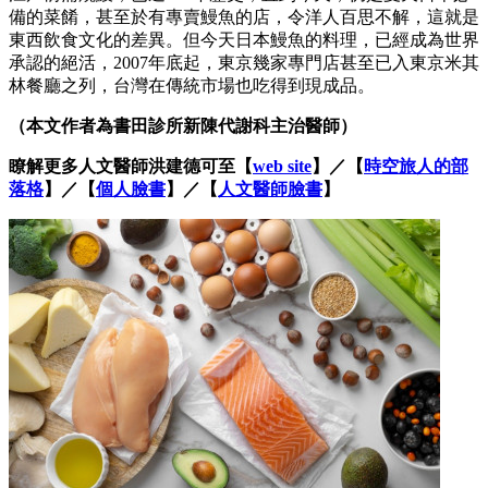
備的菜餚，甚至於有專賣鰻魚的店，令洋人百思不解，這就是
東西飲食文化的差異。但今天日本鰻魚的料理，已經成為世界
承認的絕活，2007年底起，東京幾家專門店甚至已入東京米其
林餐廳之列，台灣在傳統市場也吃得到現成品。
（本文作者為書田診所新陳代謝科主治醫師）
瞭解更多人文醫師洪建德可至【
web site
】／【
時空旅人的部
落格
】／【
個人臉書
】／【
人文醫師臉書
】