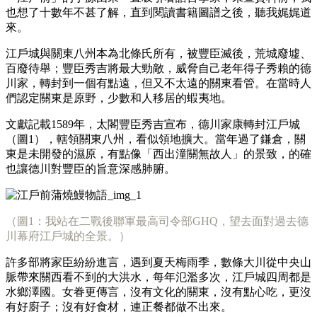
也想了十數年不甚了解，直到閱讀書籍圖譜之後，聽我娓娓道
來。
江戶城與關東八州本為北條氏所有，被豐臣滅後，荒城廢墟、
百廢待舉；豐臣秀吉將最大勁敵，威脅自己老年得子秀賴的德
川家，轉封到一個有點遠，但又不太遠的關東看管。
在當時人
們認定關東是原野，少數和人移居的蝦夷地。
文獻記載1589年，太閣豐臣秀吉宣布，德川家康轉封江戶城
（圖1），轄領關東八州，看似領地擴大。當年過了鎌倉，關
東是未開發的濕原，有點像「西出潼關無故人」的景致，的確
也讓德川對豐臣的旨意深感肺腑。
（圖1：我站在二戰後聯軍最高司令部GHQ，望去面對過去德
川幕府江戶城的全景。）
許多部將家臣紛紛進言，遇到夏天梅雨季，數條大川從中央山
脈帶來關西看不到的大洪水，每年氾濫多次，江戶城四周都是
水鄉澤國。女眷更傳言，沒有文化的關東，沒有點心吃，更沒
有好廚子；沒有好食材，連正餐都做不出來。