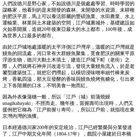
人們說德川是野心家，不如說德川是個處處學習、時時學習的
謀略家，他看到的是未開發的森林、未開發的水資源、未耕種
的肥沃平原，馬上可以養活部屬的豐碩漁業、水田農業、水上
運輸業、林業與土木建築的空間，江戶城裏城外，基礎建設如
火如荼開展，造就20年後東亞最大的水上都市，100年後，成
為世界人口最多的都市。
由於江戶城地處溫暖的太平洋側江戶灣岸，溫暖的江戶灣就是
鰻魚的回流處，河口常有大群鰻魚聚集，覓食肥沃的關東平原
浮游生物，德川大動土木填土，建造江戶城下町（老街）之
際，人們就將石神井川改道引流，發現大量鰻魚流入，於是老
饕型建築技工，就把它們撈起，以橫切浸味噌串細竹棒來炭
烤，香氣四溢，那大豆發酵的香味與鰻魚燒烤焦糖化，引出來
上下各階層的口水，不明美食一炮而紅。
因為外表像蒲穗一般，所以「江戶（城）前蒲燒鰻
unagikabayaki」不脛而走。幾年後，當握壽司出現時，人們又
援例把它稱為「江戸前握り寿司」，所以江戶前，就指現在東
京灣內灣的漁獲。
日本經過德川家200年的安定統治，江戶已經繁榮與分業發達
了，江戸中期文化年間（1804-17年），戲院小屋建於日本橋