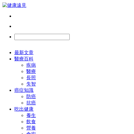
最新文章
醫療百科
疾病
醫療
長照
失智
癌症知識
防癌
抗癌
吃出健康
養生
飲食
營養