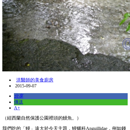
洪醫師的美食廚房
2015-09-07
分享
傳送
A+
（紐西蘭自然保護公園裡頭的鰻魚。）
我們吃的「鰻」遠大於今天主題，鰻鱺科Anguillidae，例如錢