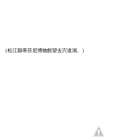
（松江縣蒂芬尼博物館望去宍道湖。）