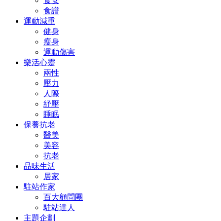
食安
食譜
運動減重
健身
瘦身
運動傷害
樂活心靈
兩性
壓力
人際
紓壓
睡眠
保養抗老
醫美
美容
抗老
品味生活
居家
駐站作家
百大顧問團
駐站達人
主題企劃