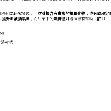
就是因為研究發現，「
甜菜根含有豐富的抗氧化物，也有助穩定
，提升血液攜氧量
，
而甜菜中的
鐵質
也對造血很有幫助
〔註1
〕
，
er
過程吧 ！