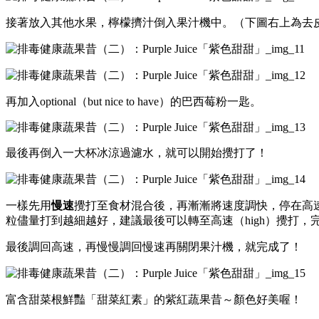
接著放入其他水果，檸檬擠汁倒入果汁機中。（下圖右上為去
再加入optional（but nice to have）的巴西莓粉一匙。
最後再倒入一大杯冰涼過濾水，就可以開始攪打了！
一樣先用
慢速
攪打至食材混合後，
再漸漸將速度調快，停在高速
粒儘量打到越細越好，
建議最後可以轉至高速（high）攪打
最後調回高速，再慢慢調回慢速再關閉果汁機，就完成了！
富含甜菜根鮮豔「甜菜紅素」的紫紅蔬果昔～
顏色好美喔！