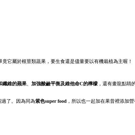
畢竟它屬於根莖類蔬果，要生食還是儘量要以有機栽植為主喔！
和纖維的蘋果
、
加強酸鹼平衡及維他命C的檸檬
，
還有畫龍點睛
紹過了。
因為同為
紫色super food
，所以也一起加在果昔裡添加營