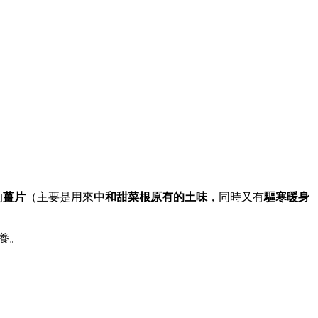
的
薑片
（主要是用來
中和甜菜根原有的土味
，
同時又有
驅寒暖身
養。