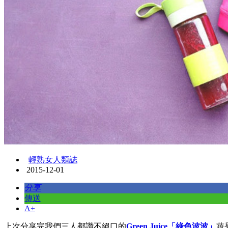
輕熟女人類誌
2015-12-01
分享
傳送
A+
上次分享完我們三人都讚不絕口的
Green Juice「綠色波波」
蔬