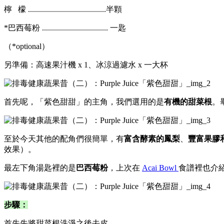
檸 檬 .......................................半顆
*巴西莓粉 ................................. 一匙
（*optional）
另準備：高速果汁機 x 1、冰涼過濾水 x 一大杯
首先呢，「紫色甜甜」的主角，我們選用的是
有機的甜菜根
。
至於今天其他的配角們很簡單，
有
富含酵素的鳳梨
、
豐富果膠
效果）。
最左下角湯匙裡的是
巴西莓粉
，上次在
Acai Bowl
食譜裡也介
步驟：
首先先將甜菜根洗淨之後去皮。