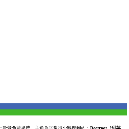
一款紫色蔬果昔，主角為平常很少料理到的：
Beetroot（甜菜