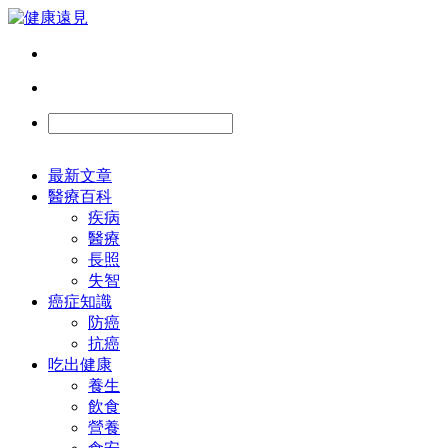
最新文章
醫療百科
疾病
醫療
長照
失智
癌症知識
防癌
抗癌
吃出健康
養生
飲食
營養