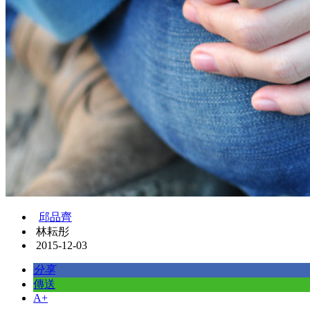
邱品齊
林耘彤
2015-12-03
分享
傳送
A+