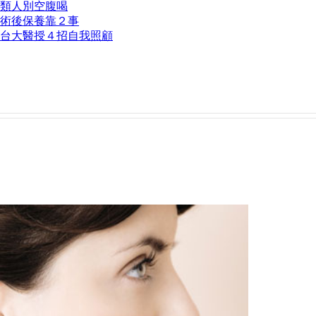
類人別空腹喝
術後保養靠２事
台大醫授４招自我照顧