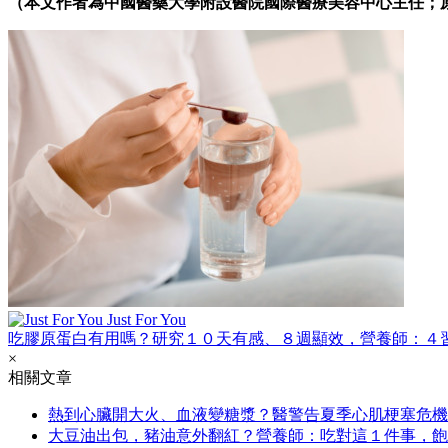
（本文作者為中國醫藥大學附設醫院國際醫療美容中心主任；
Just For You
吃膠原蛋白有用嗎？研究１０天有感、８週顯效，營養師：４
×
相關文章
熱到心臟開大火、血液變糖漿？醫警告夏季心肌梗塞危機
大豆油出包，豬油意外翻紅？營養師：吃對這１件事，飽