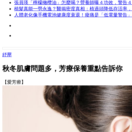
張員瑛「檸檬橄欖油」怎麼喝？營養師曝４功效，警告４
植髮真能一勞永逸？醫揭密度真相：植過頭降低存活率，
人體老化像手機電池健康度衰退！痠痛是「低電量警告」
紓壓
秋冬肌膚問題多，芳療保養重點告訴你
【愛芳療】