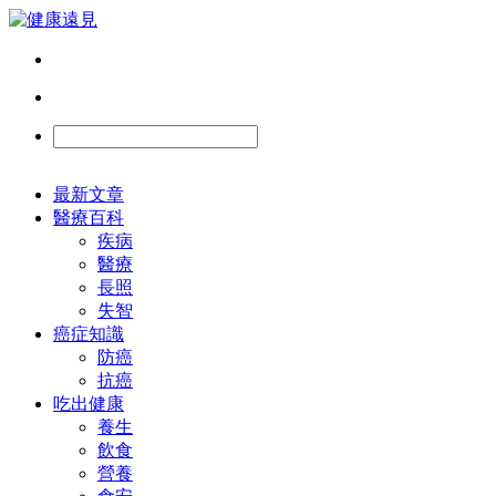
最新文章
醫療百科
疾病
醫療
長照
失智
癌症知識
防癌
抗癌
吃出健康
養生
飲食
營養