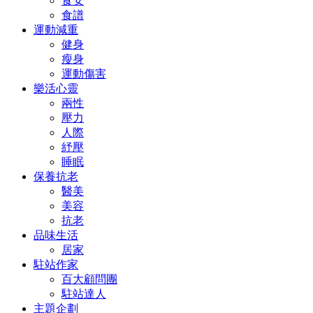
食安
食譜
運動減重
健身
瘦身
運動傷害
樂活心靈
兩性
壓力
人際
紓壓
睡眠
保養抗老
醫美
美容
抗老
品味生活
居家
駐站作家
百大顧問團
駐站達人
主題企劃