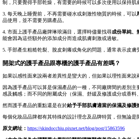
制，只要覺得手部乾燥，有需要的時候可以多次使用以保持肌
3. 每天晚上睡覺前，不再需要碰水或刺激性物質的時候，可以
品使用，並不需要另購產品。
4. 市面上護手產品廠牌琳琅滿目，選擇時儘量找尋
成份單純、
能會因為這些額外的添加成分而造成肌膚刺激或過敏。
5. 手部產生粗糙乾裂、脫皮刺癢或角化的問題，通常表示皮
開架式的護手產品跟專櫃的護手產品有差嗎？
如果以感性面來說兩者差異性是蠻大的，但如果以理性面來說
因為護手產品可以算是保濕產品的一種，不同廠牌間的差別主
感及觸感；而不同的附屬成分（保濕、舒緩及修護成分或香料
然而護手產品的重點還是在於
給予手部肌膚適當的保濕及修護
每個化妝品品牌都有其特殊的設計理念及品牌特質，但無論是
原文網址：
https://skindocchiu.pixnet.net/blog/post/15863596