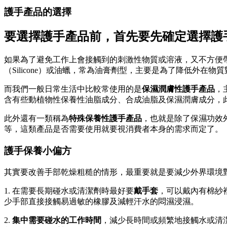
護手產品的選擇
要選擇護手產品前，首先要先確定選擇護
如果為了避免工作上會接觸到的刺激性物質或溶液，又不方便
（Silicone）或油蠟，常為油膏劑型，主要是為了降低外在物
而我們一般日常生活中比較常使用的是
保濕潤膚性護手產品
，
含有些動植物性保養性油脂成分、合成油脂及保濕潤膚成分，
此外還有一類稱為
特殊保養性護手產品
，也就是除了保濕功效
等，這類產品是否需要使用就要視消費者本身的需求而定了。
護手保養小偏方
其實要改善手部乾燥粗糙的情形，最重要就是要減少外界環境
1. 在需要長期碰水或清潔劑時最好要
戴手套
，可以戴內有棉紗
少手部直接接觸易過敏的橡膠及減輕汗水的悶濕浸濕。
2.
集中需要碰水的工作時間
，減少長時間或頻繁地接觸水或清