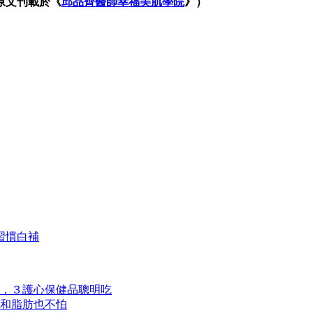
原文刊載於《
邱品齊醫師幸福美肌學院
》）
習慣白補
，３護心保健品聰明吃
和脂肪也不怕