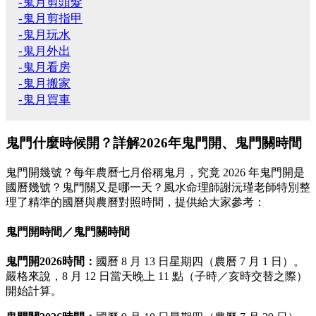
-鬼月剪頭髮
-鬼月剪指甲
-鬼月玩水
-鬼月外出
-鬼月看房
-鬼月搬家
-鬼月買車
鬼門什麼時候開？詳解2026年鬼門開、鬼門關時間
鬼門開幾號？每年農曆七月俗稱鬼月，究竟 2026 年鬼門開是
國曆幾號？鬼門關又是哪一天？風水命理師謝沅瑾老師特別整
理了精準的國曆與農曆對照時間，提供給大家參考：
鬼門開時間／鬼門關時間
鬼門開2026時間：
國曆 8 月 13 日星期四（農曆 7 月 1 日）。
嚴格來說，8 月 12 日當天晚上 11 點（子時／亥時交替之際）
開始計算。