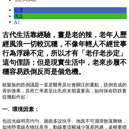
分享
傳送
A+
古代生活靠經驗，薑是老的辣，老年人歷
經風浪一切較沉穩，不像年輕人不經世事
行為浮躁不定，所以才有「老仔老步定」
這句俚語；但是現實生活中，老來步履不
穩容易跌倒反而是個危機。
銀髮族的跌倒議題一直是醫界及社會關注的重點，跌倒造成的
骨折後果，其死亡率甚至比乳癌末期還要高，如何保命防跌要
從幾點作起：
一. 環境因素：
包括光線明亮均勻、牆面多設扶手、地面不可濕滑散落雜物，
如地墊電線衣物玩具等，動線要流暢減少落差跨越，桌椅要穩