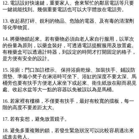
12. 電話設好快速鍵，重要家人、會來幫忙的鄰居電話等只要
一鍵就能找到。幾個重要電話也可以大字體放在電話旁。
13. 收起易打碎、銳利的物品、危險的電器、及有毒的清潔劑
等化學物質。
14. 將藥物鎖起來。若有藥物必須由老人家自行服用，以單次
的份量為原則，以藥盒裝好，可透過電話提醒服用及放置處。
有種藥盒可以透過計時器，到設定的時間才打開固定的格子，
是方便有安全的設計。
15. 浴廁：門口加註標示、 保持浴廁乾燥、加裝扶手、鋪設防
滑墊、準備小凳子在淋浴時可坐下、浴缸的深度不要太深、馬
桶旁也要有扶手方便老人家坐下或起來、衛生紙放在顯而易見
處、收起水盆等大一點的容器以免被誤以為是馬桶。
16. 若家裡有樓梯，不僅要有扶手，最好有較寬的擋板，每一
階的高度不要差距太大。
17. 若有妄想，避免放置鏡子。
18. 避免多重複雜的鎖，若發生緊急狀況可以比較容易逃出來
或進去救人。