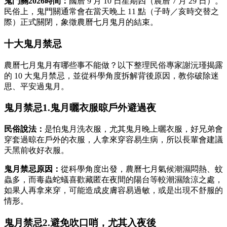
鬼門關2026時間：
國曆 9 月 10 日星期四（農曆 7 月 29 日）。
民俗上，鬼門關通常會在當天晚上 11 點（子時／亥時交替之
際）正式關閉，象徵農曆七月鬼月的結束。
十大鬼月禁忌
農曆七月鬼月有哪些事不能做？以下整理民俗專家謝沅瑾揭露
的 10 大鬼月禁忌，並從科學角度拆解背後原因，教你破除迷
思、平安過鬼月。
鬼月禁忌1.鬼月曬衣服晾戶外避過夜
民俗說法：
是怕鬼月洗衣服，尤其鬼月晚上曬衣服，好兄弟會
穿套過晾在戶外的衣服，人拿來穿容易生病，所以長輩會建議
天黑前收好衣服。
鬼月禁忌原因：
從科學角度出發，農曆七月氣候潮濕悶熱、蚊
蟲多，而毒蟲蛇蟻喜歡藏匿在夜間的陽台等較潮濕陰涼之處，
如果人再拿來穿，可能造成皮膚容易過敏，或是出現不舒服的
情形。
鬼月禁忌2.避免吹口哨，尤其入夜後