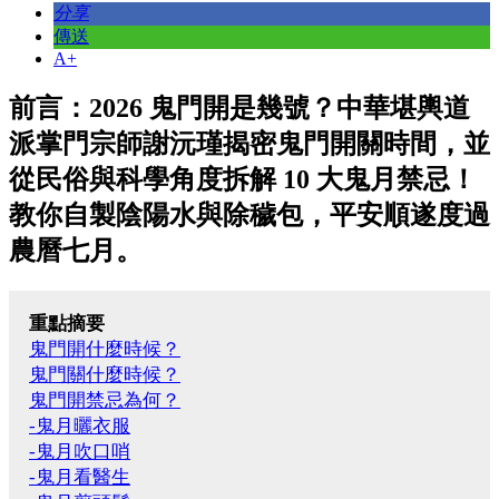
分享
傳送
A+
前言：2026 鬼門開是幾號？中華堪輿道
派掌門宗師謝沅瑾揭密鬼門開關時間，並
從民俗與科學角度拆解 10 大鬼月禁忌！
教你自製陰陽水與除穢包，平安順遂度過
農曆七月。
重點摘要
鬼門開什麼時候？
鬼門關什麼時候？
鬼門開禁忌為何？
-鬼月曬衣服
-鬼月吹口哨
-鬼月看醫生