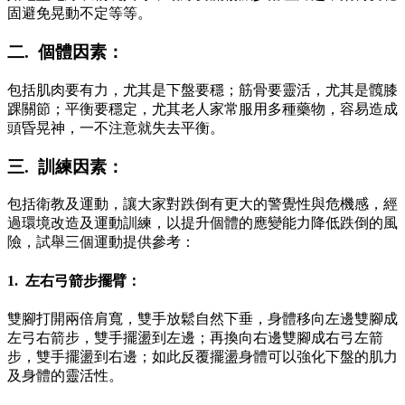
固避免晃動不定等等。
二. 個體因素：
包括肌肉要有力，尤其是下盤要穩；筋骨要靈活，尤其是髖膝
踝關節；平衡要穩定，尤其老人家常服用多種藥物，容易造成
頭昏晃神，一不注意就失去平衡。
三. 訓練因素：
包括衛教及運動，讓大家對跌倒有更大的警覺性與危機感，經
過環境改造及運動訓練，以提升個體的應變能力降低跌倒的風
險，試舉三個運動提供參考：
1. 左右弓箭步擺臂：
雙腳打開兩倍肩寬，雙手放鬆自然下垂，身體移向左邊雙腳成
左弓右箭步，雙手擺盪到左邊；再換向右邊雙腳成右弓左箭
步，雙手擺盪到右邊；如此反覆擺盪身體可以強化下盤的肌力
及身體的靈活性。