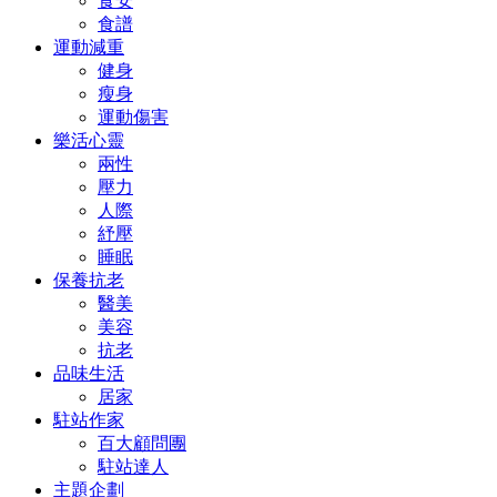
食安
食譜
運動減重
健身
瘦身
運動傷害
樂活心靈
兩性
壓力
人際
紓壓
睡眠
保養抗老
醫美
美容
抗老
品味生活
居家
駐站作家
百大顧問團
駐站達人
主題企劃