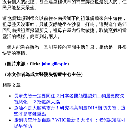
沒有個人的記憶，甚至連屋裡供奉的神主牌位也是別人的，住
民只能整天呆坐。
這也讓我想到很久以前住在南投鄉下的祖母偶爾來台中短住，
祖母整天沒事幹，只能安靜地坐在沙發上打盹，這與逢年過節
回到南投祖厝探望所見，祖母在屋內行動敏捷，取物烹煮相當
靈活的模樣，簡直判若兩人。
一個人能夠在熟悉、又能掌控的空間生活作息，相信是一件很
快樂的事情。
（圖片來源：flickr
john.gillespie
）
（本文作者為成大醫院失智症中心主任）
相關文章
長輩失智一定要同住？日本名醫顛覆認知：獨居更防失
智惡化，２招鍛鍊大腦
魚油不是大腦萬靈丹！研究揭高劑量DHA難防失智，這
些才是關鍵重點
孤獨與空汙竟傷腦？WHO最新６大指引：45%認知症可
提早預防