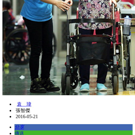
袁 瑋
張智傑
2016-05-21
分享
傳送