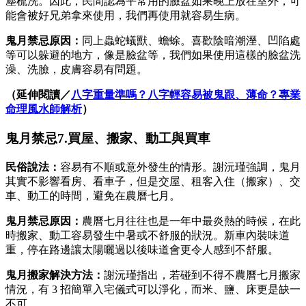
塵梳洗。因此，民間認為平常用的臉盆如果晚上放在室外，可
能會被好兄弟拿來使用，我們再使用就容易生病。
鬼月禁忌原因：
同上蟲蛇蟻獸、蟾蜍。喜歡陰暗潮溼、凹陷處
等可以躲避的地方，像是臉盆等，我們如果使用這樣的臉盆洗
澡、洗臉，皮膚容易有問題。
（延伸閱讀／
八字重量準嗎？八字輕容易被鬼跟、薄命？專業
命理風水師解析
）
鬼月禁忌7.買屋、搬家、動工與買車
民俗說法：
容易有不順或意外發生的情形。謝沅瑾強調，鬼月
其實不影響看房、看車子，但是交屋、租客入住（搬家）、交
車、動工的時間，避免在農曆七月。
鬼月禁忌原因：
農曆七月往往也是一年中最炎熱的時候，在此
時搬家、動工容易發生中暑或不舒服的狀況。新車內裝味道
重，停在路邊讓太陽曬過以後味道會更令人感到不舒服。
鬼月搬家
解決方法：
謝沅瑾指出，若碰到不得不農曆七月搬家
情況，有 3 招簡單入宅儀式可以淨化，而米、鹽、床更是缺一
不可。