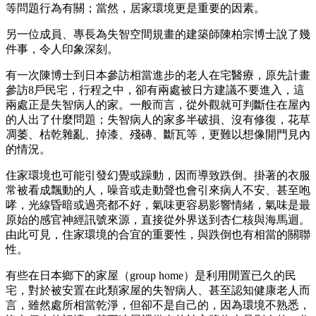
等問題行為有關；當然，居家環境更是重要的因素。
另一位成員、專長為失智空間規畫的建築師陳柏宗博士說了幾
件事，令人印象深刻。
有一次陳博士到日本參訪相當進步的老人在宅醫療，原先計畫
參訪8戶民宅，行程之中，卻有兩處被日方建議不要進入，這
兩處正是失智病人的家。一般而言，從外觀就可判斷住在屋內
的人出了什麼問題；失智病人的家多半破損、沒有修復，花草
凋萎、枯乾雜亂、掉漆、殘磚、斷瓦等，更難以想像開門見內
的情況。
住家環境也可能引發幻覺或躁動，因而導致跌倒。掛著的衣服
常被看成飄動的人，噪音或走動聲也會引來病人不安、甚至咆
哮，光線昏暗或過亮都不好，氣味更容易影響情緒，氣味是最
原始的感官神經訊號來源，直接從外界送到杏仁核與海馬迴。
由此可見，住家環境的合宜的重要性，與跌倒也有相當的關聯
性。
有些在日本鄉下的家屋（group home）是利用閒置已久的民
宅，對於被安置在此類家屋的失智病人、甚至認知健康老人而
言，雖然處所相當乾淨，但卻不是自己的，因為環境不熟悉，