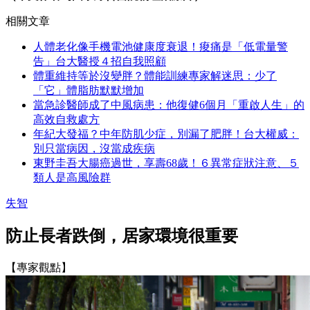
相關文章
人體老化像手機電池健康度衰退！痠痛是「低電量警
告」台大醫授４招自我照顧
體重維持等於沒變胖？體能訓練專家解迷思：少了
「它」體脂肪默默增加
當急診醫師成了中風病患：他復健6個月「重啟人生」的
高效自救處方
年紀大發福？中年防肌少症，別漏了肥胖！台大權威：
別只當病因，沒當成疾病
東野圭吾大腸癌過世，享壽68歲！６異常症狀注意、５
類人是高風險群
失智
防止長者跌倒，居家環境很重要
【專家觀點】