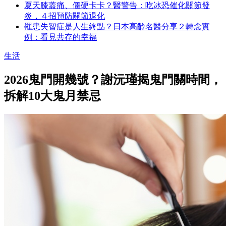
夏天膝蓋痛、僵硬卡卡？醫警告：吃冰恐催化關節發
炎，４招預防關節退化
罹患失智症是人生終點？日本高齡名醫分享２轉念實
例：看見共存的幸福
生活
2026鬼門開幾號？謝沅瑾揭鬼門關時間，
拆解10大鬼月禁忌