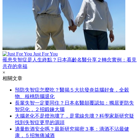
Just For You
罹患失智症是人生終點？日本高齡名醫分享２轉念實例：看見
共存的幸福
×
相關文章
預防失智症怎麼吃？醫揭５大抗發炎益腦好食，全穀
物、核桃防腦退化
長輩失智一定要同住？日本名醫顛覆認知：獨居更防失
智惡化，２招鍛鍊大腦
大腦老化不是燈泡壞了，是電線先壞？科學家新研究疑
找到失智症更早的源頭
適量飲酒安全嗎？最新研究揭密３事：滴酒不沾最健
康，５招無痛減酒