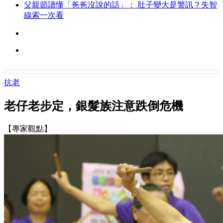
父親節讀懂「爸爸沒說的話」： 肚子變大是警訊？失智
線索一次看
抗老
老仔老步定，銀髮族注意跌倒危機
【專家觀點】