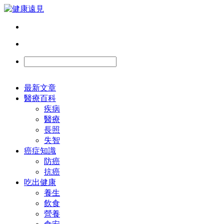
最新文章
醫療百科
疾病
醫療
長照
失智
癌症知識
防癌
抗癌
吃出健康
養生
飲食
營養