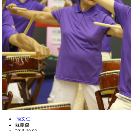
簡文仁
蘇義傑
2015-10-02