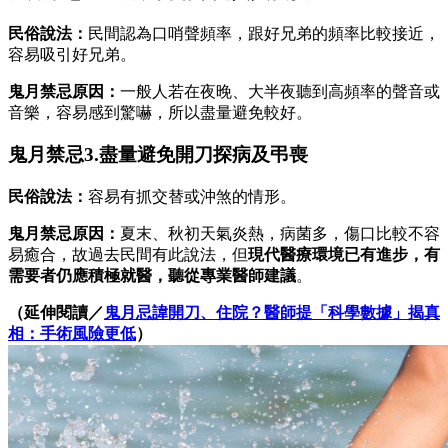
民俗說法：
民間認為口哨聲頻率，跟好兄弟的頻率比較接近，
容易吸引好兄弟。
鬼月禁忌原因：
一般人若在夜晚、大半夜聽到高頻率的聲音或
音樂，容易感到驚嚇，所以盡量避免較好。
鬼月禁忌3.盡量避免開刀探病及弔喪
民俗說法：
容易有抓交替或沖煞的情形。
鬼月禁忌原因：
夏末、秋初天氣炎熱，病菌多，傷口比較不容
易癒合，故過去民間有此說法，但
現代醫療環境已有進步，有
需要者仍應積極就醫，聽從專業醫師建議
。
（延伸閱讀／
鬼月忌諱開刀、住院？醫師提「科學數據」揭真
相：手術風險更低
）