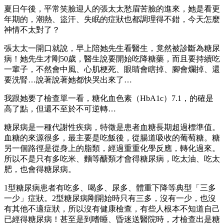
夏日午後，平常笑臉迎人的張太太愁眉苦臉的進來，她是看更
年期的，潮熱、盜汗、失眠的症狀也都調理得不錯，今天怎麼
神情不太對了？
張太太一開口就說，早上陪她先生看醫生，竟然被診斷為糖尿
病！她先生才剛50歲，醫生說要開始吃降糖藥，而且要持續吃
一輩子，不然會中風、心肌梗死、眼睛會瞎掉、腳會爛掉、還
要洗腎…說著說著她都快哭出來了…
我跟她要了檢查單一看，糖化血色素（HbA1c）7.1，的確是
高了點，但還不至於不可逆轉…
糖尿病是一種代謝性疾病，特徵是患者血糖長期超過標準值。
血糖的來源很多，最主要是吃飯後，從腸道吸收的葡萄糖。糖
另一個路徑是從身上的脂類，經過重重化學反應，轉化過來。
所以不是只有多吃米、麵等醣類才會得糖尿病，吃太油、吃太
肥，也會得糖尿病。
1型糖尿病患者有吃多、喝多、尿多、體重下降等典型「三多
一少」症狀。2型糖尿病剛開始時只有三多，沒有一少，也沒
有其他不適症狀，所以沒有健康檢查，有些人根本不知道自己
已經得糖尿病！甚至是到嗜睡、昏迷送醫院時，才檢查出是糖