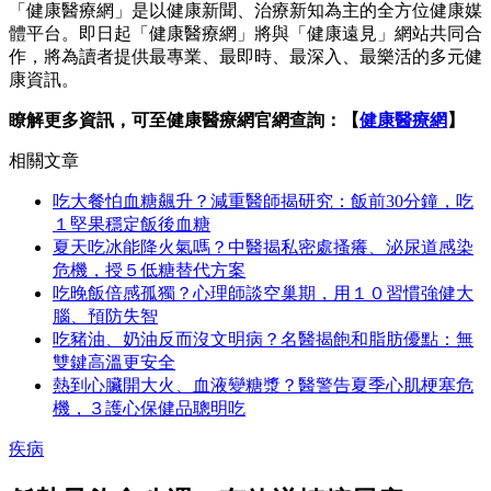
「健康醫療網」是以健康新聞、治療新知為主的全方位健康媒
體平台。即日起「健康醫療網」將與「健康遠見」網站共同合
作，將為讀者提供最專業、最即時、最深入、最樂活的多元健
康資訊。
瞭解更多資訊，可至健康醫療網官網查詢：【
健康醫療網
】
相關文章
吃大餐怕血糖飆升？減重醫師揭研究：飯前30分鐘，吃
１堅果穩定飯後血糖
夏天吃冰能降火氣嗎？中醫揭私密處搔癢、泌尿道感染
危機，授５低糖替代方案
吃晚飯倍感孤獨？心理師談空巢期，用１０習慣強健大
腦、預防失智
吃豬油、奶油反而沒文明病？名醫揭飽和脂肪優點：無
雙鍵高溫更安全
熱到心臟開大火、血液變糖漿？醫警告夏季心肌梗塞危
機，３護心保健品聰明吃
疾病