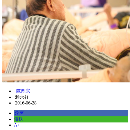
陳潮宗
賴永祥
2016-06-28
分享
傳送
A+