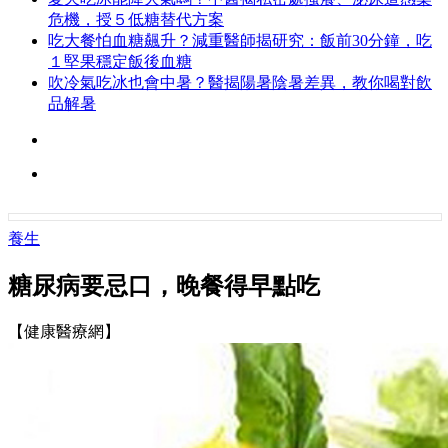
危機，授５低糖替代方案
吃大餐怕血糖飆升？減重醫師揭研究：飯前30分鐘，吃
１堅果穩定飯後血糖
吹冷氣吃冰也會中暑？醫揭陽暑陰暑差異，教你喝對飲
品解暑
養生
糖尿病要忌口，晚餐得早點吃
【健康醫療網】