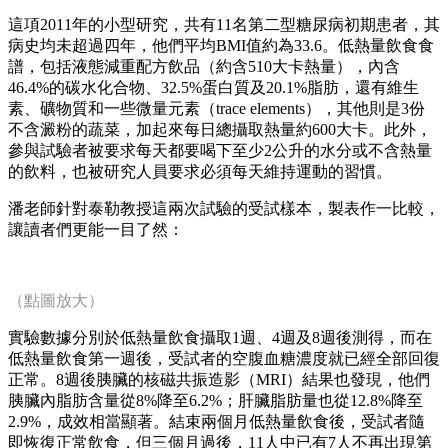
這項2011年的小型研究，共有11名第二型糖尿病初期患者，其
病史均未超過四年，他們平均BMI值約為33.6。低熱量飲食食
譜，包括液態減重配方飲品（約含510大卡熱量），內含
46.4%的碳水化合物、32.5%蛋白質及20.1%脂肪，還有維生
素、礦物質和一些微量元素（trace elements），其他則是3份
不含澱粉的蔬菜，加起來每日總攝取熱量約600大卡。此外，
參與試驗者被要求每天都要喝下至少2公升的水分或不含熱量
的飲料，也被研究人員要求必須每天維持運動的習慣。
潘老師針對泰勒教授這兩次試驗的受試樣本，製表作一比較，
讓讀者們更能一目了然：
（點圖放大）
實驗數據分別於低熱量飲食攝取1週、4週及8週後測得，而在
低熱量飲食第一週後，受試者的空腹血糖濃度就已經全部回復
正常。8週後胰臟的核磁共振造影（MRI）結果也發現，他們
胰臟內脂肪含量從8%降至6.2%；肝臟脂肪量也從12.8%降至
2.9%，成效相當顯著。結束兩個月低熱量飲食後，受試者隨
即恢復正常飲食，但三個月過後，11人中已有7人不再出現第