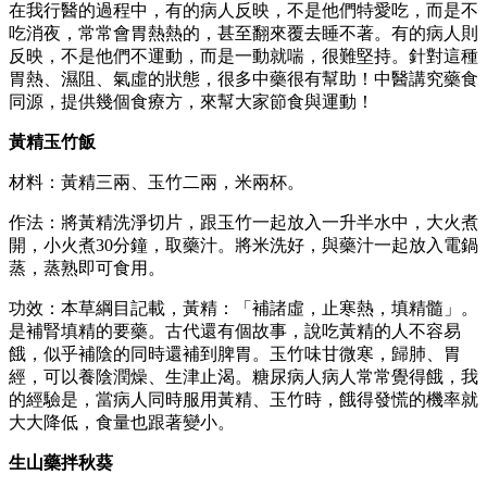
在我行醫的過程中，有的病人反映，不是他們特愛吃，而是不
吃消夜，常常會胃熱熱的，甚至翻來覆去睡不著。有的病人則
反映，不是他們不運動，而是一動就喘，很難堅持。針對這種
胃熱、濕阻、氣虛的狀態，很多中藥很有幫助！中醫講究藥食
同源，提供幾個食療方，來幫大家節食與運動！
黃精玉竹飯
材料：黃精三兩、玉竹二兩，米兩杯。
作法：將黃精洗淨切片，跟玉竹一起放入一升半水中，大火煮
開，小火煮30分鐘，取藥汁。將米洗好，與藥汁一起放入電鍋
蒸，蒸熟即可食用。
功效：本草綱目記載，黃精：「補諸虛，止寒熱，填精髓」。
是補腎填精的要藥。古代還有個故事，說吃黃精的人不容易
餓，似乎補陰的同時還補到脾胃。玉竹味甘微寒，歸肺、胃
經，可以養陰潤燥、生津止渴。糖尿病人病人常常覺得餓，我
的經驗是，當病人同時服用黃精、玉竹時，餓得發慌的機率就
大大降低，食量也跟著變小。
生山藥拌秋葵