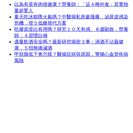
以為有菜有肉很健康？營養師：「這４種外食」其實熱
量超驚人
夏天吃冰能降火氣嗎？中醫揭私密處搔癢、泌尿道感染
危機，授５低糖替代方案
吃膠原蛋白有用嗎？研究１０天有感、８週顯效，營養
師：４習慣白補
適量飲酒安全嗎？最新研究揭密３事：滴酒不沾最健
康，５招無痛減酒
甲狀腺低下會怎樣？醫揭症狀與原因，警惕心血管疾病
風險