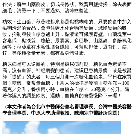
作法：將生山藥削皮，切成長條狀。秋葵用鹽揉搓，除去表面
細毛，清燙一下，不要過熟。沾薄鹽醬油。
功效：生山藥、秋葵吃起來都是黏黏糊糊的。只要飲食中加入
黏稠滑溜的食品，會包住碳水化合物等醣類，減慢醣類的吸
收，抑制餐後血糖急遽上升，黏液還可保護胃壁。山藥塊莖中
含皂甙、黏液質、膽鹼、尿囊素、多巴胺、山藥鹼、多酚氧化
酶等；秋葵還有水溶性膳食纖維，可幫助排便，還有鈣、鎂、
鋅、等多種微量元素，都有益身體健康。
糖尿病是可以逆轉的，特別是糖尿病前期，糖化血色素還不
高，沒有血管、神經病變的患者。建議已患糖尿病，或是被醫
師「提醒」的患者，每三個月測一次糖化血色素。平日在家買
個血糖機，常常量血糖，正常人的標準是餐前血糖在70～100
毫克／分升，餐後兩小時，血糖在血糖 ≤ 120毫克／分升。隨
著你認真的調整飲食、運動，血糖真的會慢慢降下來喔！
（本文作者為台北市中醫師公會名譽理事長、台灣中醫美容醫
學會理事長、中原大學助理教授、陳潮宗中醫診所院長）