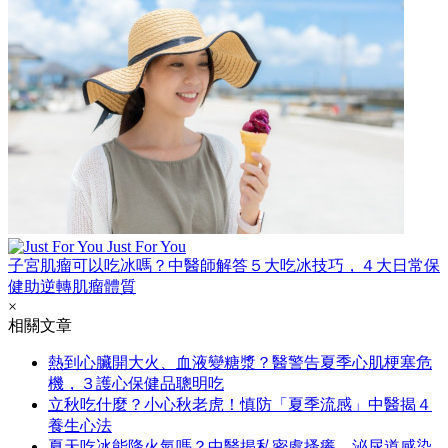
Just For You
子宮肌瘤可以吃冰嗎？中醫師解答５大吃冰技巧，４大日常保
健助逆轉肌瘤體質
×
相關文章
熱到心臟開大火、血液變糖漿？醫警告夏季心肌梗塞危
機，３護心保健品聰明吃
立秋吃什麼？小心秋老虎！慎防「夏季流感」中醫揭４
養生心法
夏天吃冰能降火氣嗎？中醫揭私密處搔癢、泌尿道感染