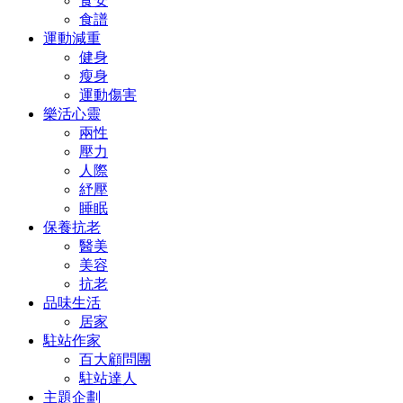
食安
食譜
運動減重
健身
瘦身
運動傷害
樂活心靈
兩性
壓力
人際
紓壓
睡眠
保養抗老
醫美
美容
抗老
品味生活
居家
駐站作家
百大顧問團
駐站達人
主題企劃