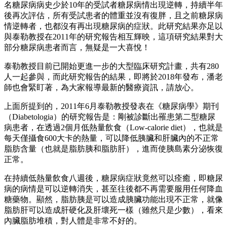
名糖尿病病史少於10年的受試者糖尿病情出現逆轉，持續半年
後再次評估，所有受試患者的體重並沒有復胖，且之前糖尿病
情逆轉者，也都沒有再出現糖尿病的症狀。此研究結果亦足以
與泰勒教授在2011年的研究報告相互輝映，這項研究結果對大
部分糖尿病患者而言，無疑是一大喜悅！
泰勒教授目前已開始更進一步的大型臨床研究計畫，共有280
人一起參與，而此研究報告的結果，即將於2018年發布，潘老
師也會緊盯著，為大家報導最新的醫療資訊，請放心。
上面所提到的，2011年6月泰勒教授發表在《糖尿病學》期刊
（Diabetologia）的研究報告是：剛被診斷出罹患第二型糖尿
病患者，在透過2個月低熱量飲食（Low-calorie diet），也就是
每天僅攝食600大卡的熱量，可以降低胰臟和肝臟內的不正常
脂肪含量（也就是脂肪胰和脂肪肝），進而使胰島素分泌恢復
正常。
在持續低熱量飲食八週後，糖尿病症狀竟然可以痊癒，即糖尿
病的病情是可以逆轉消失，甚至往後都不再需要服用任何降血
糖藥物。顯然，脂肪胰是可以造成胰臟功能出現不正常，就像
脂肪肝可以造成肝硬化及肝壞死一樣（雖然只是少數），看來
內臟脂肪堆積，對人體是非常不好的。