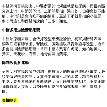
中醫師柯富揚指出，中醫所謂的消渴症就是糖尿病，而且有區
分為上消、中消與下消。上消即是指口渴口乾，但卻會飲不能
解，中消則是會有吃不飽的情形，至於下消就是指的小便尿
多；而這也和西醫所說的「三多」類似。
中醫多用滋陰清熱用藥
中醫治療糖尿病，會依據證型來辨證論治。柯富揚醫師表示，
消渴症還有肺陰虛、腎陰虛、脾陰虛以及胃陰虛等證型，通常
多會開滋陰清熱用藥；常用中藥方劑有白虎湯、知柏地黃丸、
黃芩、天花粉、石膏、地骨皮與山藥等。
節制飲食多運動
另外，柯富揚醫師並強調，糖尿病人的飲食與運動很重要，必
須要做好熱量控制，尤其是要選擇不甜的水果，糖果與糕點不
要吃，要多運動消耗多餘糖份，而且晚餐要早點吃，不要距離
睡覺時間太接近，以免晚餐所吃的食物都囤積下來，造成肥
胖。
專欄簡介