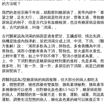
的方法呢？
我們的老祖宗兩千年前，就觀察到糖尿病了，黃帝內經中「膏
粱之變，足生大疔」，講的就是吃得太好，營養太過，導致糖
尿病足的例子。但是古代沒有血糖檢測，也沒有糖尿病這個病
名，古代的病名，叫做「消渴」。
古代醫家認為消渴的病因是過食肥甘、五臟虛弱、情志失調，
病機是陰虛內熱津虧，並把消渴分成上消、中消、下消。《醫
方集解》說：「渴而多飲為上消，肺熱也。多食善饑為中消，
胃熱也。渴而小便數有膏為下消，腎熱也。皆火盛而水衰也。
上輕中重下危，如上中平則不傳下，腎消小便甜者為重。」
上、中、下消對應的是糖尿病從輕到重的進程，先是多喝、然
後多吃，到「飲一升、溲一升」多尿症的下消期，就是已經糖
尿病腎病了。
西醫則認為2型糖尿病的病因複雜，但大部分的病人都吃太
多，體態肥胖。雖然西藥有雙胍類、胰島素增敏劑、胰島素等
多種藥物可以使用，但對糖化血色素6.5 %以下，糖尿病前期
的病人，西醫開的第一張藥方是：飲食、運動、減重。而認真
運動、調整生活型態的病人，糖化血色素的確可以恢復正常！