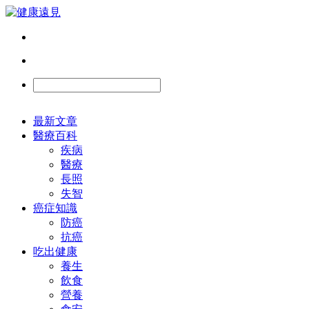
最新文章
醫療百科
疾病
醫療
長照
失智
癌症知識
防癌
抗癌
吃出健康
養生
飲食
營養