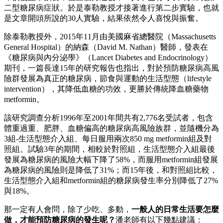
二型糖尿病症狀。於是泰勒教授才接著進行第二步實驗，也就
是文章開頭所說的30人實驗，結果依然令人喜悅與振奮。
除泰勒教授外，2015年11月由美國麻省總醫院（Massachusetts
General Hospital）的納森（David M. Nathan）醫師，發表在
《糖尿病與內分泌學》（Lancet Diabetes and Endocrinology）
期刊，一篇長達15年的研究報告也指出，對於預防糖尿病高風
險群發展為真正的糖尿病，節食與運動的生活型態（lifestyle
intervention），其降低血糖的功效，更勝於傳統降血糖藥物
metformin。
該研究調查分析1996年至2001年間共有2,776名受試者，包含
體重過重、肥胖、血糖偏高的糖尿病高風險族群，並隨機分為
3組-生活型態介入組、每日服用兩次850 mg metformin組及對
照組。試驗3年的期間，相較於對照組，生活型態介入組最後
發展為糖尿病的風險大幅下降了58%，而服用metformin組發展
為糖尿病的風險則是降低了31%；而15年後，和對照組比較，
生活型態介入組和metformin組的糖尿病發生率分別降低了27%
與18%。
那一定有人會問，除了少吃、多動，
一般人的日常生活要怎麼
做，才能預防糖尿病的發生呢？
潘老師有以下幾點建議：