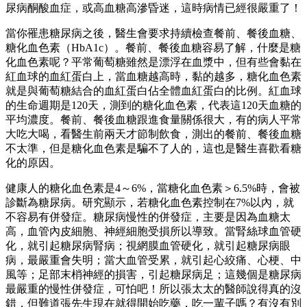
尿病酮酸血症，或高血糖高滲昏迷，這時病情已經很嚴重了！
當你罹患糖尿病之後，醫生會要求持續檢查餐前、餐後血糖、
糖化血色素（HbA1c）。餐前、餐後血糖容易了解，什麼是糖
化血色素呢？平常葡萄糖雖然是漂浮在血漿中，但有些會黏在
紅血球的血紅蛋白上，當血糖越高時，黏的越多，糖化血色素
就是與葡萄糖結合的血紅蛋白佔全體血紅蛋白的比例。紅血球
的生命週期是120天，測到的糖化血色素，代表這120天血糖的
平均濃度。餐前、餐後血糖跟進食量關係很大，有的病人平常
大吃大喝，看醫生前兩天才節制飲食，測出的餐前、餐後血糖
不太準，但是糖化血色素是騙不了人的，這也是醫生喜歡看糖
化的原因。
健康人的糖化血色素是4～6%，當糖化血色素＞6.5%時，會被
診斷為糖尿病。研究顯示，若糖化血色素控制在7%以內，就
不容易有併發症。糖尿病慢性的併發症，主要是因為血糖太
高，血管內皮細胞、神經細胞受損所以導致。當腎絲球血管硬
化，就引起糖尿病腎病；視網膜血管硬化，就引起糖尿病眼
病，最嚴重會失明；當大血管受累，就引起心絞痛、心梗、中
風等；足部末梢神經的損害，引起糖尿病足；這幾個是糖尿病
最嚴重的慢性併發症，可怕吧！所以張太太的醫師說得真的沒
錯，但難道張先生現在就得開始吃藥，吃一輩子嗎？有沒有別