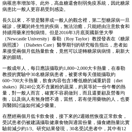
病罹患率增加等。此外，高血糖還會削弱免疫系統，因此糖尿
病患比一般人更容易受到感染。
長久以來，不管是醫界或一般人的觀念裡，第二型糖尿病一旦
確診，便屬於終生性的疾病，無法治癒，只能經由注意飲食和
持續用藥來控制病情。但是2016年3月底英國新堡大學
（Newcastle University）泰勒（Roy Taylor）教授發表在《糖尿
病照護》（Diabetes Care）醫學期刊的研究報告指出，患者如
果接受兩個月低熱量飲食，竟然可以逆轉糖尿病病情，刷新大
家的眼睛。
一般成年人，每日應該攝取約1,800~2,000大卡熱量，在泰勒
教授的實驗中30名糖尿病患者，被要求每天僅能攝取約
600~700大卡熱量，飲食內容包含3餐低糖的減重奶昔（diet
shakes）與240公克不含澱粉的蔬菜，約莫等於一份午餐的熱
量，對一般人而言，確實不容易做到，而且還要顧及營養均
衡，以及病人有無身體不適，當然，若有使用藥物的人，也要
與醫師討論如何減少藥量。
在歷經兩個月低卡飲食後，接下來的2週雖然恢復正常飲食，
受試患者仍被建議攝取健康食物與適當份量，攝食總熱量比實
驗前減少約1/3。研究結果發現，30名受試患者中，其中有12