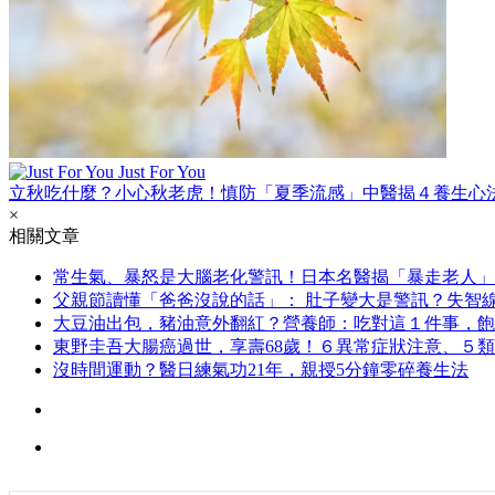
Just For You
立秋吃什麼？小心秋老虎！慎防「夏季流感」中醫揭４養生心
×
相關文章
常生氣、暴怒是大腦老化警訊！日本名醫揭「暴走老人」
父親節讀懂「爸爸沒說的話」： 肚子變大是警訊？失智
大豆油出包，豬油意外翻紅？營養師：吃對這１件事，飽
東野圭吾大腸癌過世，享壽68歲！６異常症狀注意、５
沒時間運動？醫日練氣功21年，親授5分鐘零碎養生法