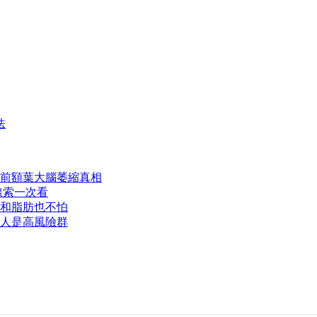
法
前額葉大腦萎縮真相
線索一次看
和脂肪也不怕
類人是高風險群