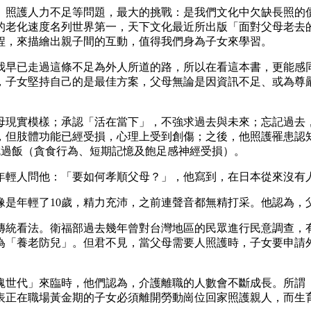
、照護人力不足等問題，最大的挑戰：是我們文化中欠缺長照的
的老化速度名列世界第一，天下文化最近所出版「面對父母老去
程，來描繪出親子間的互動，值得我們身為子女來學習。
我早已走過這條不足為外人所道的路，所以在看這本書，更能感
，子女堅持自己的是最佳方案，父母無論是因資訊不足、或為尊
母現實模樣；承認「活在當下」，不強求過去與未來；忘記過去
，但肢體功能已經受損，心理上受到創傷；之後，他照護罹患認
吃過飯（貪食行為、短期記憶及飽足感神經受損）。
年輕人問他：「要如何孝順父母？」，他寫到，在日本從來沒有
然像是年輕了10歲，精力充沛，之前連聲音都無精打采。他認為
傳統看法。衛福部過去幾年曾對台灣地區的民眾進行民意調查，
為「養老防兒」。但君不見，當父母需要人照護時，子女要申請外
塊世代」來臨時，他們認為，介護離職的人數會不斷成長。所謂「
代表正在職場黃金期的子女必須離開勞動崗位回家照護親人，而