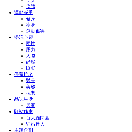
食安
食譜
運動減重
健身
瘦身
運動傷害
樂活心靈
兩性
壓力
人際
紓壓
睡眠
保養抗老
醫美
美容
抗老
品味生活
居家
駐站作家
百大顧問團
駐站達人
主題企劃