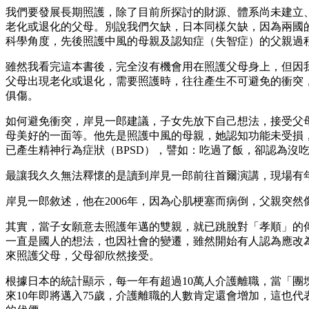
我們要發展長期照護，除了目前所探討的財源、體系尚未建立
老化或退化的父母。別說我們欠缺，日本同樣欠缺，因為兩國
科學角度，先後照護中風的母親及認知症（失智症）的父親過
雖然我看完這本書後，完全沒有機會用在照護父母身上，但因
父母出現老化或退化，需要照護時，往往產生不可避免的衝突
俱傷。
如何避免衝突，岸見一郎建議，子女先放下自己想法，接受父
母美好的一面等。他先是照護中風的母親，她認知功能未受損
已產生精神行為症狀（BPSD），譬如：吃過了飯，卻認為沒
最讓我久久無法釋懷的是讀到岸見一郎前往首爾演講，現場有
岸見一郎敘述，他在2006年，因為心肌梗塞而病倒，父親突
其實，當子女願意去照護年邁的雙親，就已跳脫對「孝順」的
一直是國人的想法，也因社會的變遷，雖然開始有人認為應改
來照護父母，父母卻欣然接受。
根據日本的統計顯示，每一年有超過10萬人介護離職，當「團
來10年即將邁入75歲，介護離職的人數肯定還會增加，這也