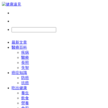
最新文章
醫療百科
疾病
醫療
長照
失智
癌症知識
防癌
抗癌
吃出健康
養生
飲食
營養