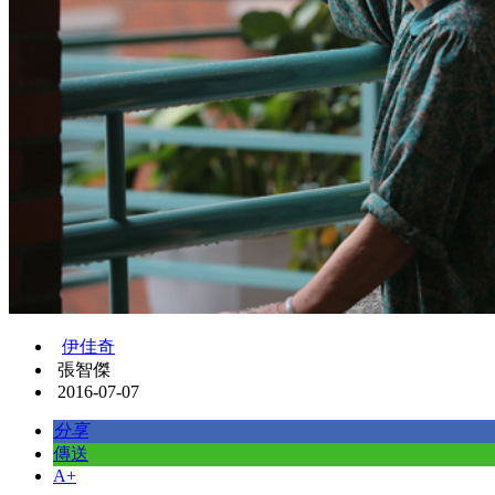
伊佳奇
張智傑
2016-07-07
分享
傳送
A+