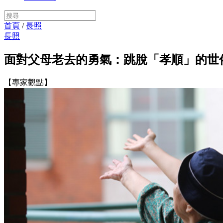
首頁
/
長照
長照
面對父母老去的勇氣：跳脫「孝順」的世
【專家觀點】