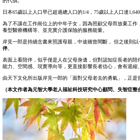
的代價。
日本65歲以上人口早已超過總人口的1/4，75歲以上人口達1,6
為了不讓在工作崗位上的中年子女，因為照顧父母而放棄工作
養型醫療機構等、並充實介護保險的服務能量。
岸見一郎是持續念書來照護母親，中途雖曾間斷， 但之後則
伴
。
表面上看陪伴，似乎僅是人在父母身邊，但對認知症長者的陪
能力、空間感、現實導向等，更直接影響長者信心，會有退縮
由天下文化所出版岸見一郎的「面對父母老去的勇氣」，正是
（本文作者為元智大學老人福祉科技研究中心顧問、失智症整