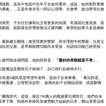
價值觀，這其中包括中壯年子女如何看待，或說，如何面對逐漸
的勇氣」，正是作者岸見一郎以心理學、社會學、政治學等社會
同身受。子女往往擁有比父母更多的知識、常識或社會資源，當
嚴顏面、或因退化所導致無法正確判斷，衝突的結果大多是兩敗
，重新建立關係；接受現實的雙親，而非理想中的雙親；注意父
知症的父親，是早期肢體功能尚未受損，但認知功能已經受損，
人會問他這個問題，他的回答是：
「最好的孝順就是不孝」
。
，父親應該是覺得兒子病倒了，自己得打起精神才行。
有高達6成民眾是寄望年老時，是由子女來奉養。「養兒防老」
籍看護，父母堅決反對， 如果此刻子女開始請假、或是辭職
團塊世代」是指，接近700萬人的戰後嬰兒潮世代，他們在未
生育率下降、拒絕外來移民加速勞動力短缺的日本，難以承受這樣