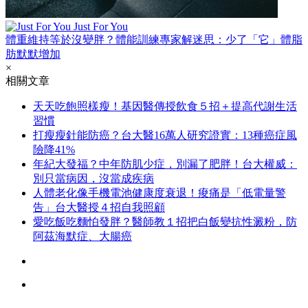
Just For You
體重維持等於沒變胖？體能訓練專家解迷思：少了「它」體脂
肪默默增加
×
相關文章
天天吃飽照樣瘦！基因醫傳授飲食５招＋提高代謝生活
習慣
打瘦瘦針能防癌？台大醫16萬人研究證實：13種癌症風
險降41%
年紀大發福？中年防肌少症，別漏了肥胖！台大權威：
別只當病因，沒當成疾病
人體老化像手機電池健康度衰退！痠痛是「低電量警
告」台大醫授４招自我照顧
愛吃飯吃麵怕發胖？醫師教１招把白飯變抗性澱粉，防
阿茲海默症、大腸癌