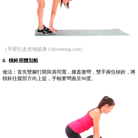
（手臂行走伏地挺身 ©livestrong.com）
8.
槓鈴屈體划船
做法：首先雙腳打開與肩同寬，膝蓋微彎，雙手握住槓鈴，將
槓鈴往腹部方向上提，手軸要彎曲呈90度。