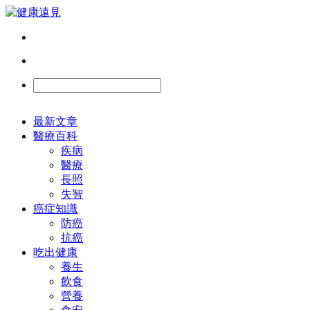
最新文章
醫療百科
疾病
醫療
長照
失智
癌症知識
防癌
抗癌
吃出健康
養生
飲食
營養