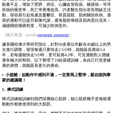
動量不足，增加了肥胖、癌症、心臟血管疾病、糖尿病⋯等等
疾病的罹患率，死亡率逐漸提高。許多醫生指出若長期缺乏活
動，很容易引起焦慮及憂鬱症、骨質疏鬆、肌肉關節疾病。適
當的運動可以提升新陳代謝，避免脂肪堆積及肌肉蛋白流失；
減緩關節僵硬程度，可減少跌倒意外。
（圖片來源：pexels
energepic energepic
）
據美國哈佛大學研究指出，針對60多萬位年齡在40歲以上的男
女進行調查，發現每週只要快走2.5小時，就能延長壽命3.4
年，若每週能快走5小時，更可延壽4.2年。可見運動對人體健
康有極大的幫助。以下整理了10組基礎訓練，為自己打造更健
康的身體，就能延長更久的壽命。
• 小提醒：如動作中感到不適，一定要馬上暫停，親自諮詢專
家的建議喔！
1.
棒式訓練
棒式訓練能訓練到我們深層核心肌群，核心肌群幾乎是每個運
動動作都會使用到的大肌群。