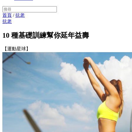
首頁
/
抗老
抗老
10 種基礎訓練幫你延年益壽
【運動星球】