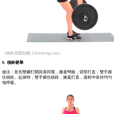
（槓鈴屈體划船 ©livestrong.com）
9.
槓鈴硬舉
做法：首先雙腳打開與肩同寬，膝蓋彎曲，背部打直，雙手握
住槓鈴。起身時，雙手握住槓鈴，膝蓋打直，過程中保持均勻
地呼吸。