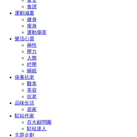
食安
食譜
運動減重
健身
瘦身
運動傷害
樂活心靈
兩性
壓力
人際
紓壓
睡眠
保養抗老
醫美
美容
抗老
品味生活
居家
駐站作家
百大顧問團
駐站達人
主題企劃