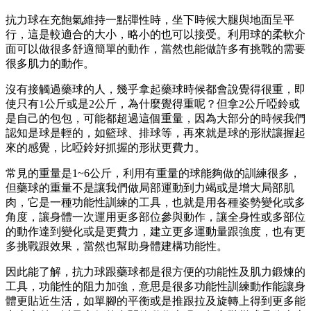
抗力球在充飽氣維持一點彈性時，坐下時候大腿與地面呈平
行，這是較適合的大小，略小的也可以接受。利用球的柔軟介
面可以做很多舒適簡單的動作，當然也能做許多有挑戰的需要
很多肌力的動作。
沒有接觸過藥球的人，幾乎拿起藥球時候都會說覺得很重，即
使只有1公斤或是2公斤，為什麼覺得重呢？但拿2公斤啞鈴或
是自己的包包，可能都超過這個重量，因為大部分的時候我們
認知是球是輕的，如籃球、排球等，再來就是球的形狀讓握起
來的感覺，比啞鈴好抓握的形狀更費力。
常見的重量是1~6公斤，利用有重量的球能夠做的訓練很多，
但藥球的重量不是讓我們做局部運動到力竭或是增大局部肌
肉，它是一種功能性訓練的工具，也就是用各種姿勢變化或多
角度，讓身體一次運用更多部位參與動作，讓全身性或多部位
的動作達到變化或是更費力，建立更多運動量跟強度，也有更
多挑戰跟效果，當然也幫助身體建構功能性。
因此能了解，抗力球跟藥球都是很方便的功能性及肌力鍛煉的
工具，功能性的阻力加強，意思是很多功能性訓練動作能讓身
體更貼近生活，如單腳的平衡或是推跟拉及旋轉上得到更多能