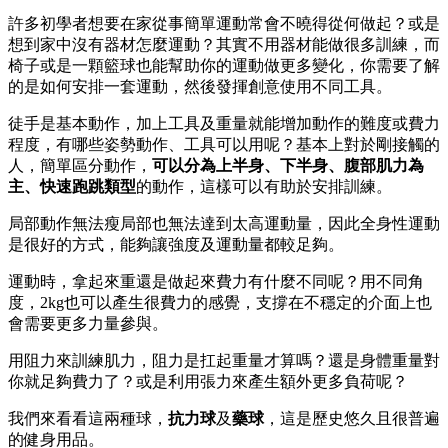
許多初學者想要在家從事簡單運動常會不曉得從何做起？或是
想到家中沒有器材怎麼運動？其實不用器材能做很多訓練，而
椅子或是一顆籃球也能幫助你的運動做更多變化，你需要了解
的是如何安排一套運動，然後發揮創意使用不同工具。
徒手是基本動作，加上工具及重量就能增加動作的難度或費力
程度，有哪些姿勢動作、工具可以用呢？基本上對於剛接觸的
人，簡單區分動作，
可以分為上半身、下半身、腹部肌力為
主、快速跑跳類型
的動作，這樣可以有助於安排訓練。
局部動作無法瘦局部也無法達到太高運動量，因此全身性運動
是很好的方式，能夠讓強度及運動量都較足夠。
運動時，拿起來重還是做起來費力有什麼不同呢？用不同角
度，2kg也可以產生很費力的感覺，支撐在不穩定的介面上也
會需要更多力量參與。
用阻力來訓練肌力，阻力是扛起重量才算嗎？還是身體重量對
你就足夠費力了？或是利用張力來產生額外更多負荷呢？
我們來看看這兩種球，
抗力球
及
藥球
，這是歷史悠久且很普遍
的健身用品。