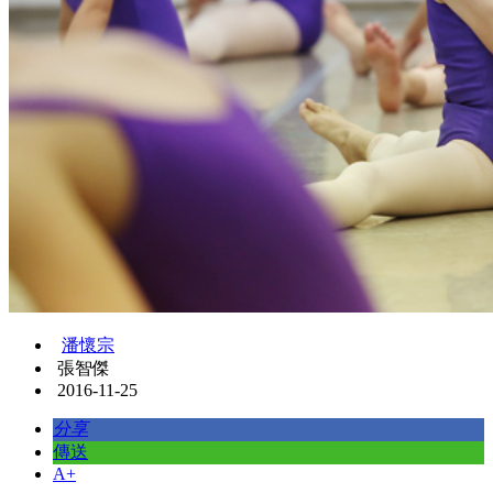
潘懷宗
張智傑
2016-11-25
分享
傳送
A+