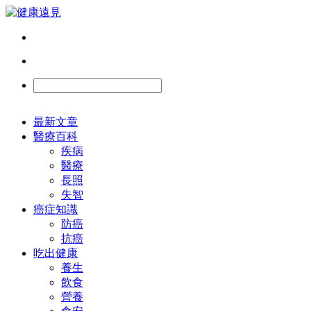
最新文章
醫療百科
疾病
醫療
長照
失智
癌症知識
防癌
抗癌
吃出健康
養生
飲食
營養