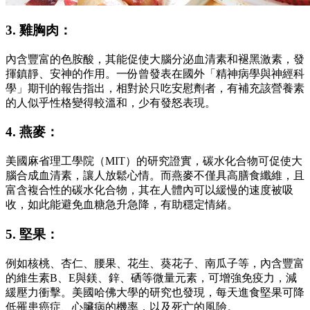
3. 雞胸肉：
內含豐富的色胺酸，其能促使大腦分泌血清素和褪黑激素，發
揮鎮靜、安神的作用。一份曾發表在國外「精神病學與神經科
學」期刊的報告指出，相對於只吃安慰劑者，有補充該營養素
的人似乎性格變得較溫和，少有發怒表現。
4. 燕麥：
美國麻省理工學院（MIT）的研究證實，碳水化合物可促使大
腦合成血清素，讓人放鬆心情。而燕麥不僅具高膳食纖維，且
富含複合性的碳水化合物，其在人體內可以緩慢的速度被吸
收，如此能避免血糖急升急降，有助穩定情緒。
5. 堅果：
例如核桃、杏仁、腰果、花生、葵花子、南瓜子等，內含豐富
的維生素B、E與鎂、鋅、硒等微量元素，可增強免疫力，減
緩壓力衝擊。美國哈佛大學的研究也發現，每天進食堅果可降
低罹患癌症、心臟病的機率，以及死亡的風險。