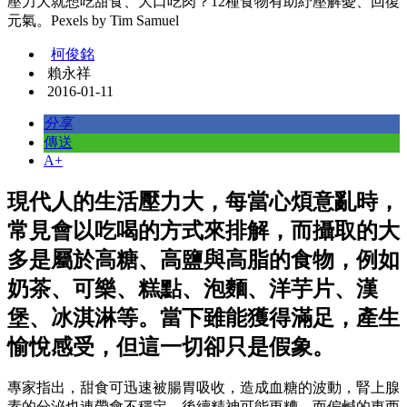
壓力大就想吃甜食、大口吃肉？12種食物有助紓壓解憂、回復
元氣。Pexels by Tim Samuel
柯俊銘
賴永祥
2016-01-11
分享
傳送
A+
現代人的生活壓力大，每當心煩意亂時，
常見會以吃喝的方式來排解，而攝取的大
多是屬於高糖、高鹽與高脂的食物，例如
奶茶、可樂、糕點、泡麵、洋芋片、漢
堡、冰淇淋等。當下雖能獲得滿足，產生
愉悅感受，但這一切卻只是假象。
專家指出，甜食可迅速被腸胃吸收，造成血糖的波動，腎上腺
素的分泌也連帶會不穩定，後續精神可能更糟。而偏鹹的東西