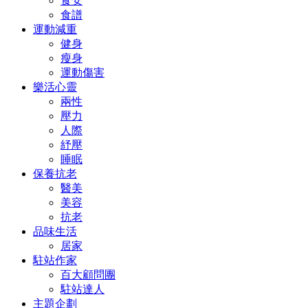
食安
食譜
運動減重
健身
瘦身
運動傷害
樂活心靈
兩性
壓力
人際
紓壓
睡眠
保養抗老
醫美
美容
抗老
品味生活
居家
駐站作家
百大顧問團
駐站達人
主題企劃