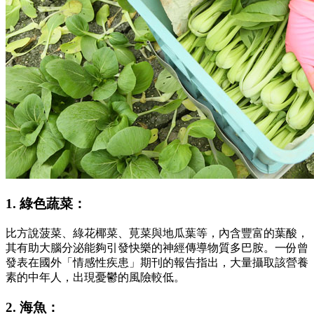
1. 綠色蔬菜：
比方說菠菜、綠花椰菜、莧菜與地瓜葉等，內含豐富的葉酸，
其有助大腦分泌能夠引發快樂的神經傳導物質多巴胺。一份曾
發表在國外「情感性疾患」期刊的報告指出，大量攝取該營養
素的中年人，出現憂鬱的風險較低。
2. 海魚：