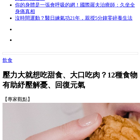
你的身體是一張會呼吸的網！國際羅夫治療師：久坐全
身痛真相
沒時間運動？醫日練氣功21年，親授5分鐘零碎養生法
飲食
壓力大就想吃甜食、大口吃肉？12種食物
有助紓壓解憂、回復元氣
【專家觀點】