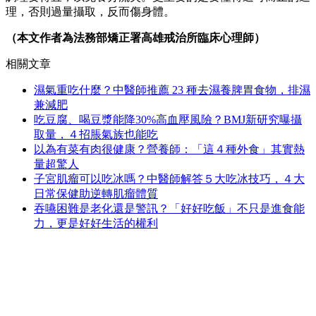
理，否則過量攝取，反而傷身體。
（本文作者為法務部矯正署高雄戒治所臨床心理師）
相關文章
濕氣重吃什麼？中醫師推薦 23 種去濕養脾胃食物，排濕
兼減肥
吃豆腐、喝豆漿能降30%高血壓風險？BMJ新研究曝攝
取量，４招脹氣族也能吃
以為有菜有肉很健康？營養師：「這４種外食」其實熱
量超驚人
子宮肌瘤可以吃冰嗎？中醫師解答５大吃冰技巧，４大
日常保健助逆轉肌瘤體質
吞嚥困難是老化還是警訊？「好好吃飯」不只是進食能
力，更是好好生活的權利