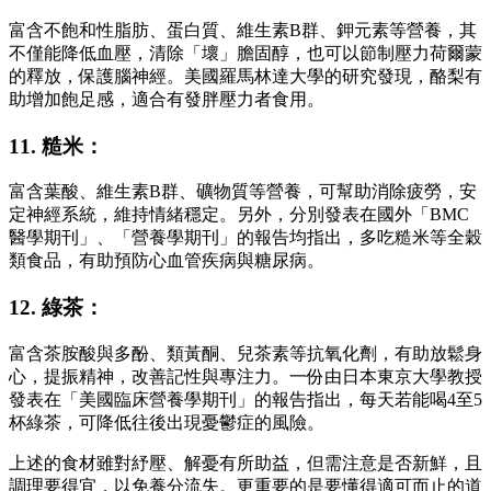
富含不飽和性脂肪、蛋白質、維生素B群、鉀元素等營養，其
不僅能降低血壓，清除「壞」膽固醇，也可以節制壓力荷爾蒙
的釋放，保護腦神經。美國羅馬林達大學的研究發現，酪梨有
助增加飽足感，適合有發胖壓力者食用。
11. 糙米：
富含葉酸、維生素B群、礦物質等營養，可幫助消除疲勞，安
定神經系統，維持情緒穩定。另外，分別發表在國外「BMC
醫學期刊」、「營養學期刊」的報告均指出，多吃糙米等全穀
類食品，有助預防心血管疾病與糖尿病。
12. 綠茶：
富含茶胺酸與多酚、類黃酮、兒茶素等抗氧化劑，有助放鬆身
心，提振精神，改善記性與專注力。一份由日本東京大學教授
發表在「美國臨床營養學期刊」的報告指出，每天若能喝4至5
杯綠茶，可降低往後出現憂鬱症的風險。
上述的食材雖對紓壓、解憂有所助益，但需注意是否新鮮，且
調理要得宜，以免養分流失。更重要的是要懂得適可而止的道