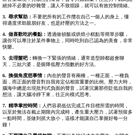
絕掉不必要的吵雜聲，讓人不致煩躁，就可以有效控制情緒。
3. 尋求幫助：
不要把所有的工作攬在自己一個人的身上，懂
得適度求助親朋好友，也是紓壓的方法之一。
4. 做喜歡吃的餐點：
透過做頓飯或烘焙小糕點等簡單步驟，
讓你可以專注於某件事物上，同時吃到自己認為的美食，非常
快樂。
5. 去理髮吧：
轉換一下緊張的情緒，通常造型師都超會聊
天，三姑六婆，是個降低壓力指數的好方法。
6. 換個角度想事情：
內在的聲音有兩種，一種正面，一種負
面，而正面的聲音對自我肯定佔相當重要的比例。壓力大時，
腦海中總是出現批判式負面的聲音，試著沉澱那些貶低自我的
想法，讓大腦冷靜下來，往正向模式思考。
7. 精準掌控時間：
人們容易低估完成工作目標所需的時間，
以至於無法在截止期限內完成時，產生重大壓力，試著預留多
一點時間，並做到抓大放小，這樣才能讓自己掌握好每一分
鐘！