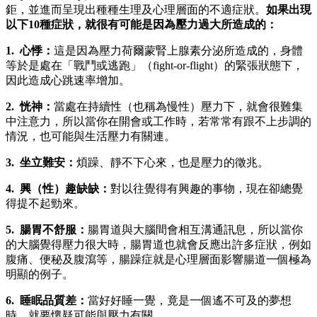
鉅，並進而呈現出種種生理及心理層面的不適症狀。
如果出現
以下10種症狀，就很有可能是因為壓力過大所造成的：
1. 心悸：
這是因為壓力荷爾蒙腎上腺素分泌所造成的，身體
等於是處在「戰鬥或逃跑」（fight-or-flight）的緊張狀態下，
因此造成心跳速率增加。
2. 恍神：
當處在持續性（也稱為慢性）壓力下，就會很難集
中注意力，所以當你在開會或工作時，若常常有跟不上步調的
情況，也可能與生活壓力有關連。
3. 坐立難安：
煩躁、靜不下心來，也是壓力的徵兆。
4. 興（性）趣缺缺：
對以往覺得有興趣的事物，現在卻總覺
得提不起勁來。
5. 腸胃不舒服：
腸胃道與大腦間會相互溝通訊息，所以當你
的大腦覺得壓力很大時，腸胃道也就會反應出許多症狀，例如
腹痛、便秘及腹瀉等，腸躁症就是心理層面影響腸道一個極為
明顯的例子。
6. 睡眠品質差：
當好好睡一覺，竟是一個遙不可及的夢想
時，就要懷疑可能與壓力有關。