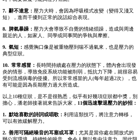
7. 辭不達意：
壓力大時，會因為呼吸模式改變（變得又淺又
短），進而干擾到正常的說話綜合表現。
8. 脾氣暴躁：
壓力大會導致不自覺的情緒煩躁，造成與周邊
親近的人，如家人、同學或同事間的爭執與摩擦。
9. 氣短：
感覺胸口像是被重物壓到喘不過氣來，也是壓力的
典型症狀。
10. 常常感冒：
長時間持續處在壓力的狀態下，體內會出現發
炎的情形，導致免疫系統功能被削弱，抵抗力下降，就很容易
受到流感病毒的侵擾。所以常常感冒的人(每年超過2次），也
有可能是因為長期壓力過大所造成。
以上10種症狀，是不是很熟悉，似乎有好幾項症狀都中獎，別
擔心，潘老師接著就來告訴大家，
11個迅速擊退壓力的妙招：
1. 默唸喜歡的詩詞或唱歌：
利用這類技巧，將注意力轉移，
可以有效緩解壓力。
2. 善用可隔絕噪音的耳塞或耳罩：
尤其是當你處在開放式的
辦公室環境，持續性的噪音，會令人難以集中注意力，因此阻