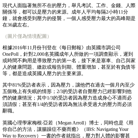
現代人面臨著無所不在的壓力，舉凡考試、工作、金錢、人際
關係等，都可以是壓力的來源。成年人平均每隔2小時11分
鐘，就會感受到壓力的侵襲，一個人感受壓力最大的高峰期是
在36歲左右。
（圖片僅為情境配圖）
根據2016年11月份刊登在《每日郵報》由英國市調公司
OnePoll，針對2,000名英國成年人所做的一項調查顯示，遲到
或時間不夠用是導致壓力的第一名，接下來是塞車、自己與家
人的健康問題、繳款或報告到期、體重增加，甚至於有負債等
等，都是造成英國人壓力的主要來源。
其中81%受訪者表示，因為壓力，讓他們在過去一個月內至少
五個晚上有失眠的情形；2/3的受訪者自覺壓力已經影響到他
們的健康情況；其中1/3的受訪者因為壓力造成身心不適而必
須請假；甚至有1/4的受訪者因為無法承受過大的壓力而必須
辭職。
英國心理學家梅根‧亞若（Megan Arroll）博士，同時也是《用
你自己的方法，讓腸躁症不藥而癒》（IBS: Navigating Your
Way to Recovery）一書的作者就指出，壓力對人體的影響甚