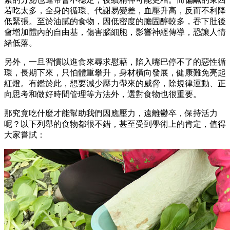
若吃太多，全身的循環、代謝易變差，血壓升高，反而不利降
低緊張。至於油膩的食物，因低密度的膽固醇較多，吞下肚後
會增加體內的自由基，傷害腦細胞，影響神經傳導，恐讓人情
緒低落。
另外，一旦習慣以進食來尋求慰藉，陷入嘴巴停不了的惡性循
環，長期下來，只怕體重攀升，身材橫向發展，健康難免亮起
紅燈。有鑑於此，想要減少壓力帶來的威脅，除規律運動、正
向思考和做好時間管理等方法外，選對食物也很重要。
那究竟吃什麼才能幫助我們因應壓力，遠離鬱卒，保持活力
呢？以下列舉的食物都很不錯，甚至受到學術上的肯定，值得
大家嘗試：