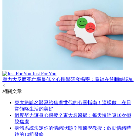
Just For You
壓力大反而死亡率最低？心理學研究揭密：關鍵在於翻轉認知
×
相關文章
東大急診名醫寫給焦慮世代的心靈指南！這樣做，在日
常領略生活的美好
過度努力讓身心俱疲？東大名醫揭：每天慢呼吸10次擺
脫焦慮
身體系統決定你的情緒狀態？韓醫學教授：啟動情緒時
鐘的10組發條