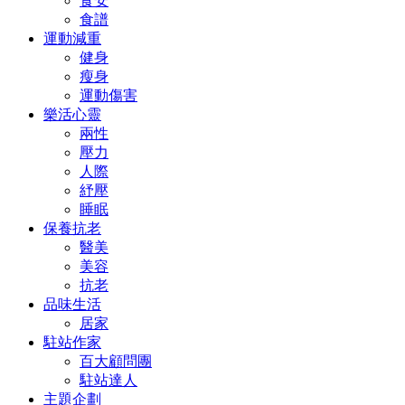
食安
食譜
運動減重
健身
瘦身
運動傷害
樂活心靈
兩性
壓力
人際
紓壓
睡眠
保養抗老
醫美
美容
抗老
品味生活
居家
駐站作家
百大顧問團
駐站達人
主題企劃