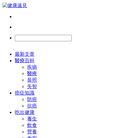
最新文章
醫療百科
疾病
醫療
長照
失智
癌症知識
防癌
抗癌
吃出健康
養生
飲食
營養