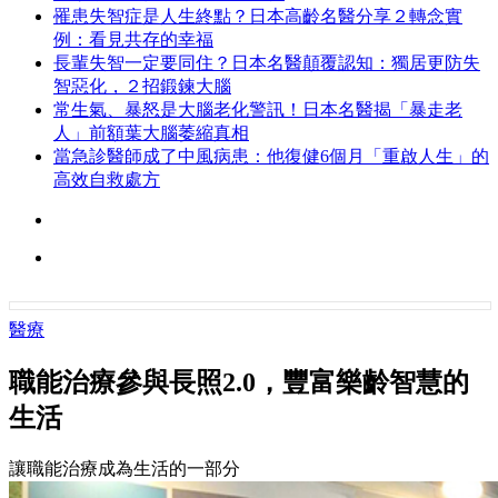
罹患失智症是人生終點？日本高齡名醫分享２轉念實
例：看見共存的幸福
長輩失智一定要同住？日本名醫顛覆認知：獨居更防失
智惡化，２招鍛鍊大腦
常生氣、暴怒是大腦老化警訊！日本名醫揭「暴走老
人」前額葉大腦萎縮真相
當急診醫師成了中風病患：他復健6個月「重啟人生」的
高效自救處方
醫療
職能治療參與長照2.0，豐富樂齡智慧的
生活
讓職能治療成為生活的一部分