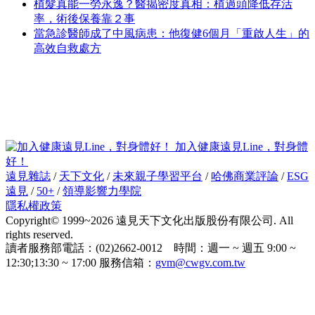
植髮真能一勞永逸？醫揭密度真相：植過頭降低存活
率，術後保養靠２事
當急診醫師成了中風病患：他復健6個月「重啟人生」的
高效自救處方
加入健康遠見Line，對身體
好！
遠見雜誌
/
天下文化
/
未來親子學習平台
/
哈佛商業評論
/
ESG
遠見
/
50+
/
領導影響力學院
隱私權政策
Copyright© 1999~2026 遠見天下文化出版股份有限公司. All
rights reserved.
讀者服務部電話：(02)2662-0012 時間：週一 ~ 週五 9:00 ~
12:30;13:30 ~ 17:00 服務信箱：
gvm@cwgv.com.tw