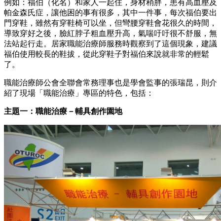
例如：福伯（化名）和家人一起住，身材稍胖，患有高血壓及
帕金森氏症，讓他困的事有很多，其中一件事，每次福伯要出
門穿鞋，雖然有穿鞋椅可以坐，但彎腰穿鞋會花很久的時間，
導致穿好之後，臉紅脖子粗血壓升高，氣喘吁吁很不舒服，無
法站起行走。居家職能治療師服務時觀察到了這個現象，建議
福伯使用較長的鞋拔，從此穿鞋子對福伯來說就非常的輕鬆
了。
職能治療師公會全聯會常務理事也是學會監事的張瑞昆，則介
紹了現場「職能治療」專區的特色，包括：
主題一：職能治療－輔具創作園地