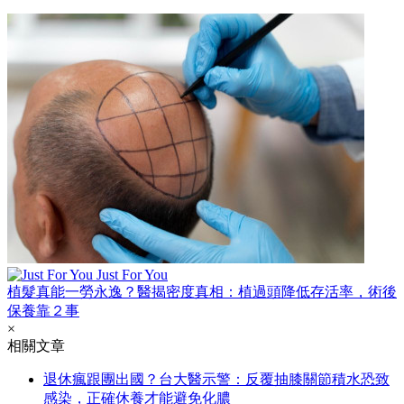
Just For You
植髮真能一勞永逸？醫揭密度真相：植過頭降低存活率，術後
保養靠２事
×
相關文章
退休瘋跟團出國？台大醫示警：反覆抽膝關節積水恐致
感染，正確休養才能避免化膿