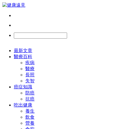
最新文章
醫療百科
疾病
醫療
長照
失智
癌症知識
防癌
抗癌
吃出健康
養生
飲食
營養