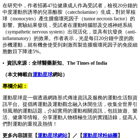
在研究中，作者招募47位健康成人作為受試者，檢視20分鐘的
中度運動所誘導的兒茶酚胺（catecholamine）生成，對於單核
球（monocytes）產生腫瘤壞死因子（tumor necrosis factor）的
影響。實驗結果發現，受試者在運動時腦部及交感神經系統
（sympathetic nervous system）出現活化，並具有抗發炎（anti-
inflammatory）的效果。作者表示，光是每日20分鐘中度的跑
步機運動，就有機會使受到刺激而製造腫瘤壞死因子的免疫細
胞數目下降達5%。
• 資訊來源：全球醫藥新知、The Times of India
（本文轉載自
運動星球
網站）
專欄介紹：
運動星球是一個透過網路形式傳達資訊及服務的運動生活類資
訊平台。提倡將運動及運動觀念融入休閒生活，收集全世界引
領風潮的運動話題，介紹實用的運動相關資訊，包括旅遊、樂
活、健康等情報。分享運動人物積極生活的實踐語錄，提高人
們對運動的重視及熱情！
更多內容請至【
運動星球網站
】／【
運動星球粉絲團
】