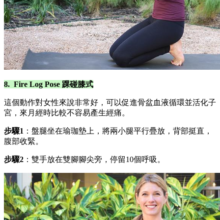
8. Fire Log Pose 踝碰膝式
這個動作對女性來說非常好，可以促進骨盆血液循環並活化子
宮，來月經時比較不容易產生經痛。
步驟1
：盤腿坐在瑜珈墊上，將兩小腿平行疊放，背部挺直，
腹部收緊。
步驟2
：雙手放在雙腳腳尖旁，停留10個呼吸。