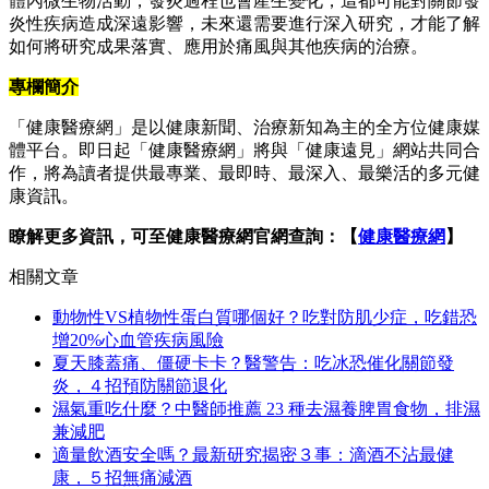
體內微生物活動，發炎過程也會產生變化，這都可能對關節發
炎性疾病造成深遠影響，未來還需要進行深入研究，才能了解
如何將研究成果落實、應用於痛風與其他疾病的治療。
專欄簡介
「健康醫療網」是以健康新聞、治療新知為主的全方位健康媒
體平台。即日起「健康醫療網」將與「健康遠見」網站共同合
作，將為讀者提供最專業、最即時、最深入、最樂活的多元健
康資訊。
瞭解更多資訊，可至健康醫療網官網查詢：【
健康醫療網
】
相關文章
動物性VS植物性蛋白質哪個好？吃對防肌少症，吃錯恐
增20%心血管疾病風險
夏天膝蓋痛、僵硬卡卡？醫警告：吃冰恐催化關節發
炎，４招預防關節退化
濕氣重吃什麼？中醫師推薦 23 種去濕養脾胃食物，排濕
兼減肥
適量飲酒安全嗎？最新研究揭密３事：滴酒不沾最健
康，５招無痛減酒