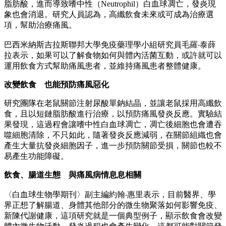
脂肪酸，進而導致嗜中性（Neutrophil）白血球凋亡，發炎現
象也會消退。研究人員認為，高纖飲食未來或可成為治療選
項，幫助治療痛風。
巴西米納斯吉拉斯聯邦大學免疫藥理學小組研究員毛羅‧泰薛
拉表示，如果可以了解食物如何與體內活菌互動，或許就可以
運用飲食方式幫助痛風患者，並維持痛風患者整體健康。
改變飲食 也能預防痛風惡化
研究團隊在老鼠關節注射尿酸單鈉結晶，並讓老鼠採用高纖飲
食，且以短鏈脂肪酸進行治療，以預防痛風發炎反應。實驗結
果發現，這過程會讓嗜中性白血球凋亡，凋亡後細胞也會遭吞
噬細胞清除，不只如此，隨著發炎反應減弱，在關節組織也會
產生大量抗發炎細胞因子，進一步預防關節受損，關節也較不
易產生功能障礙。
飲食、腸道生態 與痛風病情息息相關
〈白血球生物學期刊〉副主編約翰‧惠里表示，目前醫界、學
界正想了解腸道、身體其他部分的微生物聚落如何影響免疫、
新陳代謝健康，這項研究就是一個典型例子，顯示飲食會改變