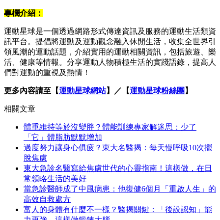
專欄介紹：
運動星球是一個透過網路形式傳達資訊及服務的運動生活類資
訊平台。提倡將運動及運動觀念融入休閒生活，收集全世界引
領風潮的運動話題，介紹實用的運動相關資訊，包括旅遊、樂
活、健康等情報。分享運動人物積極生活的實踐語錄，提高人
們對運動的重視及熱情！
更多內容請至【
運動星球網站
】／【
運動星球粉絲團
】
相關文章
體重維持等於沒變胖？體能訓練專家解迷思：少了
「它」體脂肪默默增加
過度努力讓身心俱疲？東大名醫揭：每天慢呼吸10次擺
脫焦慮
東大急診名醫寫給焦慮世代的心靈指南！這樣做，在日
常領略生活的美好
當急診醫師成了中風病患：他復健6個月「重啟人生」的
高效自救處方
富人的身體有什麼不一樣？醫揭關鍵：「後設認知」能
力更強，這樣做鍛鍊大腦