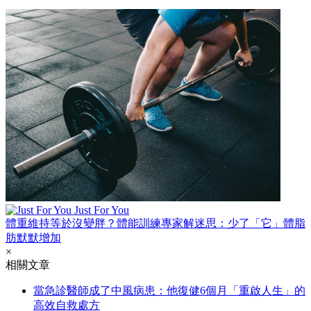
Just For You
體重維持等於沒變胖？體能訓練專家解迷思：少了「它」體脂
肪默默增加
×
相關文章
當急診醫師成了中風病患：他復健6個月「重啟人生」的
高效自救處方