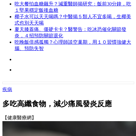
吃大餐怕血糖飆升？減重醫師揭研究：飯前30分鐘，吃
１堅果穩定飯後血糖
椰子水可以天天喝嗎？中醫揭５類人不宜多喝，生椰美
式也別天天喝
夏天膝蓋痛、僵硬卡卡？醫警告：吃冰恐催化關節發
炎，４招預防關節退化
吃晚飯倍感孤獨？心理師談空巢期，用１０習慣強健大
腦、預防失智
疾病
多吃高纖食物，減少痛風發炎反應
【健康醫療網】