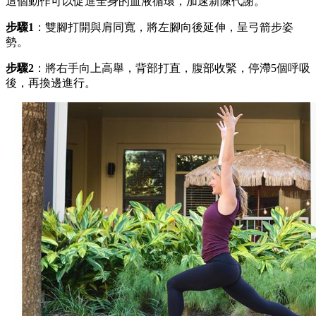
這個動作可以促進全身的血液循環，加速新陳代謝。
步驟1
：雙腳打開與肩同寬，將左腳向後延伸，呈弓箭步姿
勢。
步驟2
：將右手向上高舉，背部打直，腹部收緊，停滯5個呼吸
後，再換邊進行。