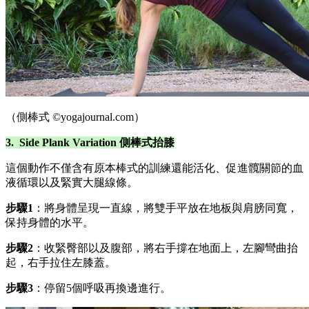
（側棒式 ©yogajournal.com）
3. Side Plank Variation 側棒式抬膝
這個動作不僅含有原本棒式的訓練還能活化、促進髖關節的血
液循環以及緊實大腿線條。
步驟1
：將身體呈現一直線，將雙手平放在地板與肩膀同寬，
保持身體的水平。
步驟2
：收緊臀部以及腹部，將右手撐在地面上，左腳彎曲抬
起，右手拉住左膝蓋。
步驟3
：停留5個呼吸再換邊進行。