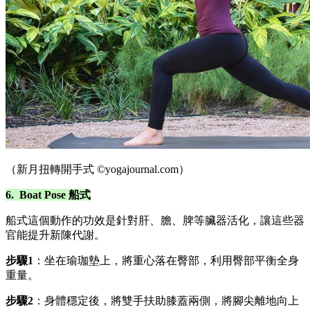
（新月扭轉開手式 ©yogajournal.com）
6. Boat Pose 船式
船式這個動作的功效是針對肝、膽、脾等臟器活化，讓這些器
官能提升新陳代謝。
步驟1
：坐在瑜珈墊上，將重心落在臀部，利用臀部平衡全身
重量。
步驟2
：身體穩定後，將雙手扶助膝蓋兩側，將腳尖離地向上