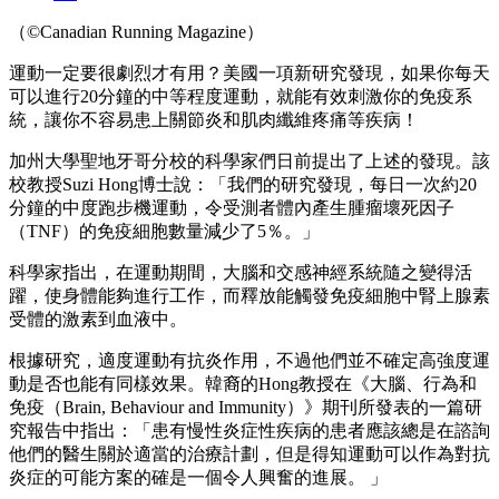
（©Canadian Running Magazine）
運動一定要很劇烈才有用？美國一項新研究發現，如果你每天
可以進行20分鐘的中等程度運動，就能有效刺激你的免疫系
統，讓你不容易患上關節炎和肌肉纖維疼痛等疾病！
加州大學聖地牙哥分校的科學家們日前提出了上述的發現。該
校教授Suzi Hong博士說：「我們的研究發現，每日一次約20
分鐘的中度跑步機運動，令受測者體內產生腫瘤壞死因子
（TNF）的免疫細胞數量減少了5％。」
科學家指出，在運動期間，大腦和交感神經系統隨之變得活
躍，使身體能夠進行工作，而釋放能觸發免疫細胞中腎上腺素
受體的激素到血液中。
根據研究，適度運動有抗炎作用，不過他們並不確定高強度運
動是否也能有同樣效果。韓裔的Hong教授在《大腦、行為和
免疫（Brain, Behaviour and Immunity）》期刊所發表的一篇研
究報告中指出：「患有慢性炎症性疾病的患者應該總是在諮詢
他們的醫生關於適當的治療計劃，但是得知運動可以作為對抗
炎症的可能方案的確是一個令人興奮的進展。 」