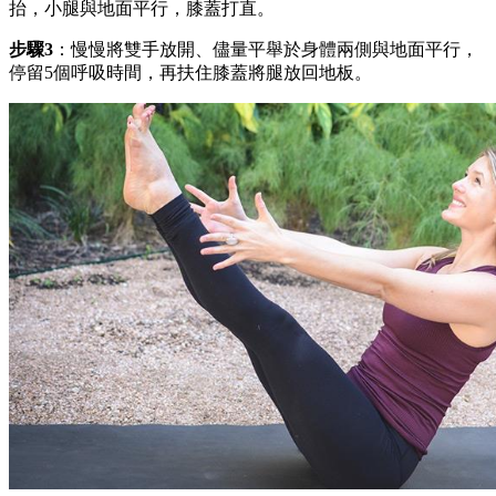
抬，小腿與地面平行，膝蓋打直。
步驟3
：慢慢將雙手放開、儘量平舉於身體兩側與地面平行，
停留5個呼吸時間，再扶住膝蓋將腿放回地板。