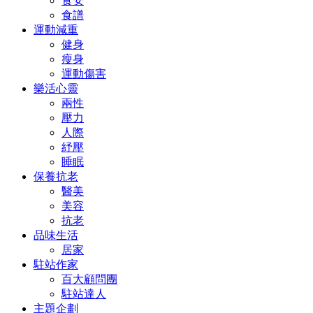
食安
食譜
運動減重
健身
瘦身
運動傷害
樂活心靈
兩性
壓力
人際
紓壓
睡眠
保養抗老
醫美
美容
抗老
品味生活
居家
駐站作家
百大顧問團
駐站達人
主題企劃