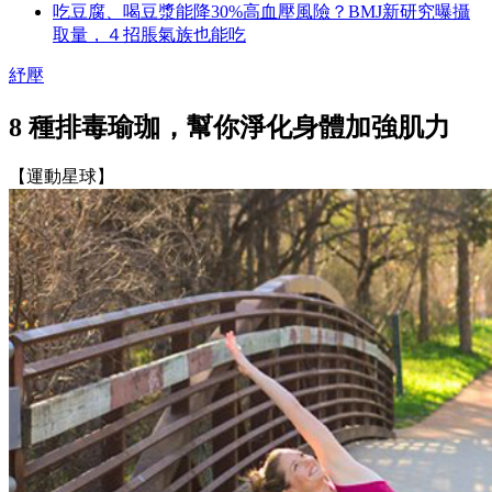
吃豆腐、喝豆漿能降30%高血壓風險？BMJ新研究曝攝
取量，４招脹氣族也能吃
紓壓
8 種排毒瑜珈，幫你淨化身體加強肌力
【運動星球】