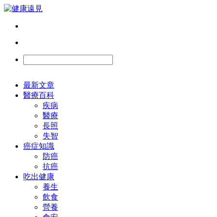
最新文章
醫療百科
疾病
醫療
長照
失智
癌症知識
防癌
抗癌
吃出健康
養生
飲食
營養