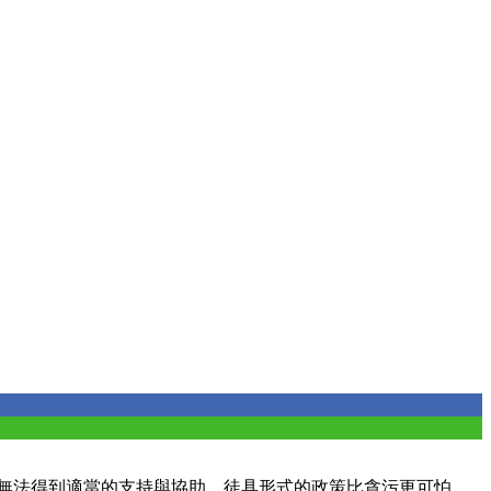
庭無法得到適當的支持與協助。徒具形式的政策比貪污更可怕，