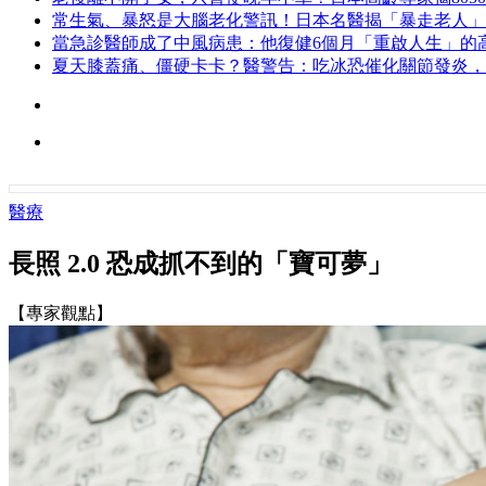
常生氣、暴怒是大腦老化警訊！日本名醫揭「暴走老人」
當急診醫師成了中風病患：他復健6個月「重啟人生」的
夏天膝蓋痛、僵硬卡卡？醫警告：吃冰恐催化關節發炎，
醫療
長照 2.0 恐成抓不到的「寶可夢」
【專家觀點】