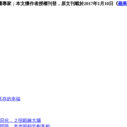
家；本文獲作者授權刊登，原文刊載於2017年1月10日《
蘋果
共存的幸福
惡化，２招鍛鍊大腦
0問題、老老照顧悲劇真相