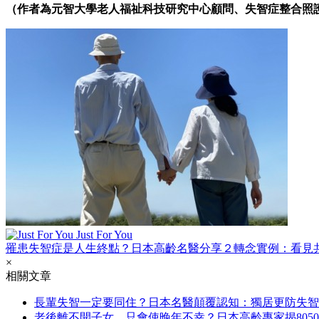
（作者為元智大學老人福祉科技研究中心顧問、失智症整合照護專
Just For You
罹患失智症是人生終點？日本高齡名醫分享２轉念實例：看見
×
相關文章
長輩失智一定要同住？日本名醫顛覆認知：獨居更防失智
老後離不開子女，只會使晚年不幸？日本高齡專家揭805