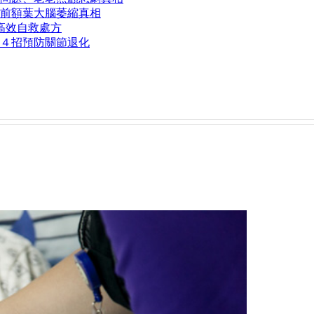
前額葉大腦萎縮真相
高效自救處方
４招預防關節退化