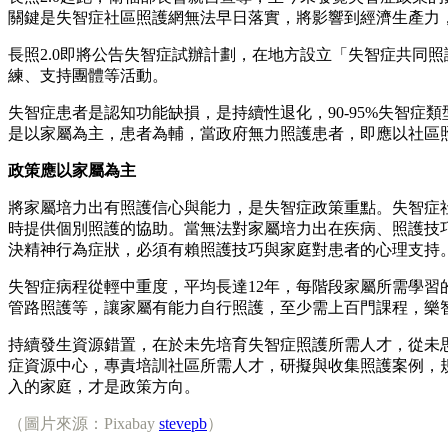
關鍵是失智症社區照護網無法早日落實，將影響到經濟生產力
長照2.0即將公告失智症試辦計劃，在地方設立「失智症共同
練、支持團體等活動。
失智症患者是認知功能缺損，是持續性退化，90-95%失智
是以家屬為主，患者為輔，當政府無力照護患者，即應以社區
政策應以家屬為主
將家屬培力出有照護信心與能力，是失智症政策重點。失智症
時提供個別照護的協助。當無法對家屬培力出在疾病、照護技
決精神行為症狀，必須有賴照護技巧與家庭對患者的心理支持
失智症病程從輕中重度，平均長達12年，每階段家屬所需學
管路照護等，讓家屬有能力自行照護，至少需上百門課程，樂
持續發生資源錯置，在於未先培育失智症照護所需人才，從未
症資源中心，專責培訓社區所需人才，研擬與收集照護案例，
入的家庭，才是政策方向。
（圖片來源：Pixabay
stevepb
）