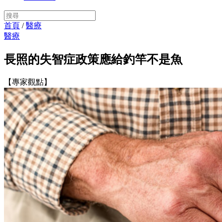
首頁
/
醫療
醫療
長照的失智症政策應給釣竿不是魚
【專家觀點】