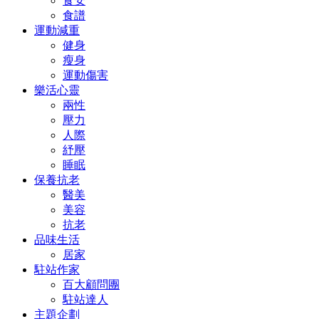
食安
食譜
運動減重
健身
瘦身
運動傷害
樂活心靈
兩性
壓力
人際
紓壓
睡眠
保養抗老
醫美
美容
抗老
品味生活
居家
駐站作家
百大顧問團
駐站達人
主題企劃