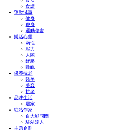
食安
食譜
運動減重
健身
瘦身
運動傷害
樂活心靈
兩性
壓力
人際
紓壓
睡眠
保養抗老
醫美
美容
抗老
品味生活
居家
駐站作家
百大顧問團
駐站達人
主題企劃