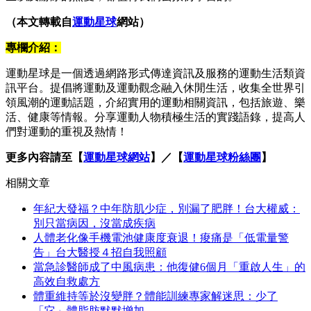
（本文轉載自
運動星球
網站）
專欄介紹：
運動星球是一個透過網路形式傳達資訊及服務的運動生活類資
訊平台。提倡將運動及運動觀念融入休閒生活，收集全世界引
領風潮的運動話題，介紹實用的運動相關資訊，包括旅遊、樂
活、健康等情報。分享運動人物積極生活的實踐語錄，提高人
們對運動的重視及熱情！
更多內容請至【
運動星球網站
】／【
運動星球粉絲團
】
相關文章
年紀大發福？中年防肌少症，別漏了肥胖！台大權威：
別只當病因，沒當成疾病
人體老化像手機電池健康度衰退！痠痛是「低電量警
告」台大醫授４招自我照顧
當急診醫師成了中風病患：他復健6個月「重啟人生」的
高效自救處方
體重維持等於沒變胖？體能訓練專家解迷思：少了
「它」體脂肪默默增加