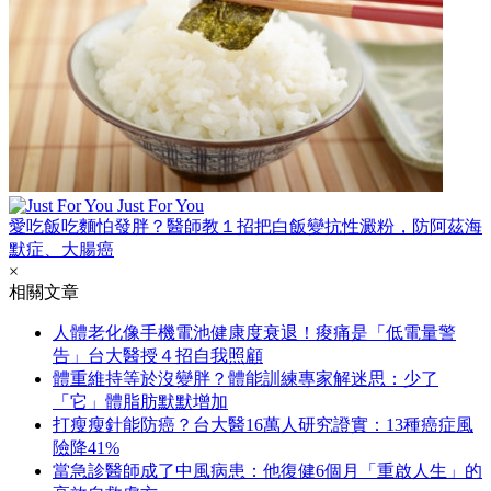
Just For You
愛吃飯吃麵怕發胖？醫師教１招把白飯變抗性澱粉，防阿茲海
默症、大腸癌
×
相關文章
人體老化像手機電池健康度衰退！痠痛是「低電量警
告」台大醫授４招自我照顧
體重維持等於沒變胖？體能訓練專家解迷思：少了
「它」體脂肪默默增加
打瘦瘦針能防癌？台大醫16萬人研究證實：13種癌症風
險降41%
當急診醫師成了中風病患：他復健6個月「重啟人生」的