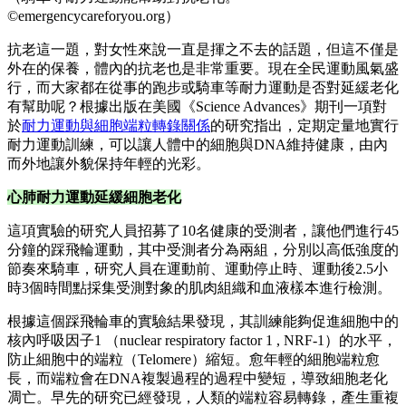
©emergencycareforyou.org）
抗老這一題，對女性來說一直是揮之不去的話題，但這不僅是
外在的保養，體內的抗老也是非常重要。現在全民運動風氣盛
行，而大家都在從事的跑步或騎車等耐力運動是否對延緩老化
有幫助呢？根據出版在美國《Science Advances》期刊一項對
於
耐力運動與細胞端粒轉錄關係
的研究指出，定期定量地實行
耐力運動訓練，可以讓人體中的細胞與DNA維持健康，由內
而外地讓外貌保持年輕的光彩。
心肺耐力運動延緩細胞老化
這項實驗的研究人員招募了10名健康的受測者，讓他們進行45
分鐘的踩飛輪運動，其中受測者分為兩組，分別以高低強度的
節奏來騎車，研究人員在運動前、運動停止時、運動後2.5小
時3個時間點採集受測對象的肌肉組織和血液樣本進行檢測。
根據這個踩飛輪車的實驗結果發現，其訓練能夠促進細胞中的
核內呼吸因子1 （nuclear respiratory factor 1 , NRF-1）的水平，
防止細胞中的端粒（Telomere）縮短。愈年輕的細胞端粒愈
長，而端粒會在DNA複製過程的過程中變短，導致細胞老化
凋亡。早先的研究已經發現，人類的端粒容易轉錄，產生重複