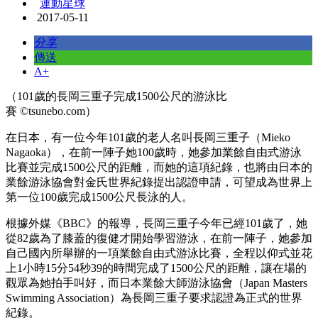
運動星球
2017-05-11
分享
傳送
A+
（101歲的長岡三重子完成1500公尺的游泳比
賽 ©tsunebo.com）
在日本，有一位今年101歲的老人名叫長岡三重子（Mieko
Nagaoka），在前一陣子她100歲時，她參加業餘自由式游泳
比賽並完成1500公尺的距離，而她的這項紀錄，也將由日本的
業餘游泳協會對金氏世界紀錄提出認證申請，可望成為世界上
第一位100歲完成1500公尺長泳的人。
根據外媒《BBC》的報導，長岡三重子今年已經101歲了，她
從82歲為了膝蓋的復健才開始學習游泳，在前一陣子，她參加
自己國內所舉辦的一項業餘自由式游泳比賽，全程以仰式並花
上1小時15分54秒39的時間完成了1500公尺的距離，讓在場的
觀眾為她拍手叫好，而日本業餘大師游泳協會（Japan Masters
Swimming Association）為長岡三重子要求認證為正式的世界
紀錄。