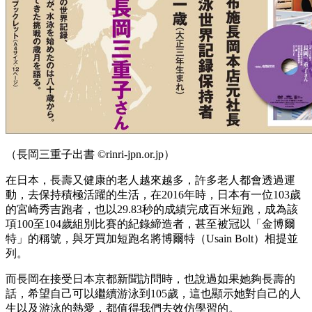
（長岡三重子出書 ©rinri-jpn.or.jp）
在日本，長壽又健康的老人越來越多，許多老人都會透過運
動，去保持積極活躍的生活，在2016年時，日本有一位103歲
的宮崎秀吉跑者，也以29.83秒的成績完成百米短跑，成為該
項100至104歲組別比賽的紀錄締造者，甚至被冠以「金博爾
特」的稱號，與牙買加短跑名將博爾特（Usain Bolt）相提並
列。
而長岡在接受日本京都新聞訪問時，也說過如果她夠長壽的
話，希望自己可以繼續游泳到105歲，這也顯示她對自己的人
生以及游泳的熱愛，都值得我們去效仿學習的。