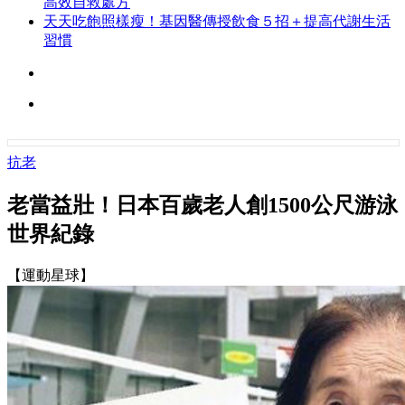
高效自救處方
天天吃飽照樣瘦！基因醫傳授飲食５招＋提高代謝生活
習慣
抗老
老當益壯！日本百歲老人創1500公尺游泳
世界紀錄
【運動星球】