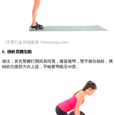
（手臂行走伏地挺身 ©livestrong.com）
8.
槓鈴屈體划船
做法：首先雙腳打開與肩同寬，膝蓋微彎，雙手握住槓鈴，將
槓鈴往腹部方向上提，手軸要彎曲呈90度。