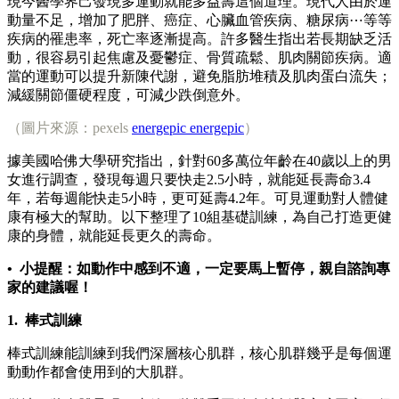
現今醫學界己發現多運動就能多益壽這個道理。現代人由於運
動量不足，增加了肥胖、癌症、心臟血管疾病、糖尿病⋯等等
疾病的罹患率，死亡率逐漸提高。許多醫生指出若長期缺乏活
動，很容易引起焦慮及憂鬱症、骨質疏鬆、肌肉關節疾病。適
當的運動可以提升新陳代謝，避免脂肪堆積及肌肉蛋白流失；
減緩關節僵硬程度，可減少跌倒意外。
（圖片來源：pexels
energepic energepic
）
據美國哈佛大學研究指出，針對60多萬位年齡在40歲以上的男
女進行調查，發現每週只要快走2.5小時，就能延長壽命3.4
年，若每週能快走5小時，更可延壽4.2年。可見運動對人體健
康有極大的幫助。以下整理了10組基礎訓練，為自己打造更健
康的身體，就能延長更久的壽命。
• 小提醒：如動作中感到不適，一定要馬上暫停，親自諮詢專
家的建議喔！
1.
棒式訓練
棒式訓練能訓練到我們深層核心肌群，核心肌群幾乎是每個運
動動作都會使用到的大肌群。