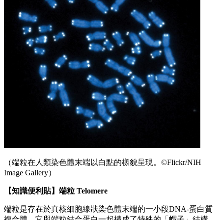
（端粒在人類染色體末端以白點的樣貌呈現。©Flickr/NIH
Image Gallery）
【知識便利貼】端粒 Telomere
端粒是存在於真核細胞線狀染色體末端的一小段DNA-蛋白質
複合體，它與端粒結合蛋白一起構成了特殊的「帽子」結構，