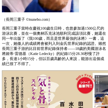
（長岡三重子 ©tsunebo.com）
長岡三重子當時在慶祝100歲生日時，也曾參加過1500公尺的
游泳比賽，並在一個奧林匹克泳池順利完成該項比賽，她還在
同一年出版了《我100歲，而且是世界最強的泳將》一書，這
一次，她傲人的成績將會被列入到金氏世界紀錄的認證。雖然
長岡三重子游的比目前世界紀錄保持者——18歲的美國游泳名
將姬蒂·雷德基（Katie Ledecky）的紀錄15分28.36秒慢了許
多，長達1小時15分，但以百歲高齡的人來說，能游出這個成
績已很了不得了。