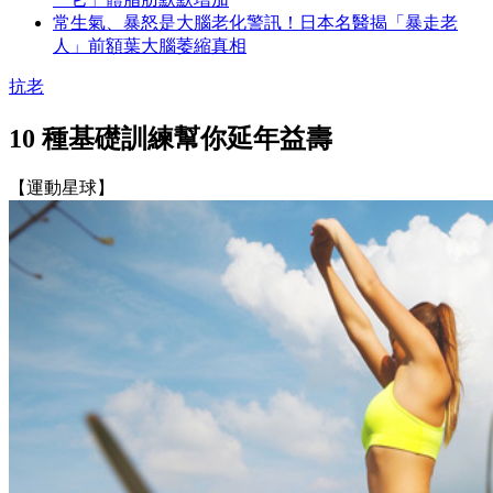
常生氣、暴怒是大腦老化警訊！日本名醫揭「暴走老
人」前額葉大腦萎縮真相
抗老
10 種基礎訓練幫你延年益壽
【運動星球】