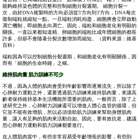
能夠維持染色體的完整和控制細胞分裂週期。 細胞分裂一
次，由於DNA複製時的方向必須從5'方向到3'方向，DNA每次
復制端粒就縮短一點。一旦端粒消耗殆盡，細胞將會立即啟動
凋亡機制，即細胞走向凋亡。因此，端粒和細胞老化有明顯的
關係。一直以來都知道精、卵細胞的端粒比成年體細胞的都長
許多，但卻不會隨著分裂次數增加而縮短。（資料來源：維基
百科）
端粒因為可以控制細胞分裂週期，和細胞老化有明顯關係，因
而有「細胞的生命時鐘」之稱。
維持肌肉量 肌力訓練不可少
不過，因為人體的肌肉會受到年齡影響而逐漸流失，所以除了
心肺耐力運動之外，還要透過肌力訓練來維持肌肉量，來讓高
齡者保持維持基本生活機能所需要的肌肉。一般而言，除了上
述研究之外，心肺耐力訓練還可以增進人體心血管的循環，但
它並不能有效增肌，所以必須借助肌力訓練來幫助身體肌肉
量，讓人有足夠的肌肉來活動自如。因此，要有效抗老，建議
您心肺耐力運動和肌力訓練都要進行。
在人體肌肉當中，有些非常容易受年齡增長的影響，有些則