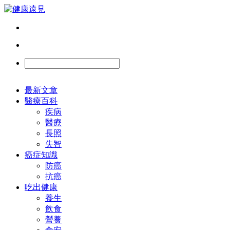
最新文章
醫療百科
疾病
醫療
長照
失智
癌症知識
防癌
抗癌
吃出健康
養生
飲食
營養