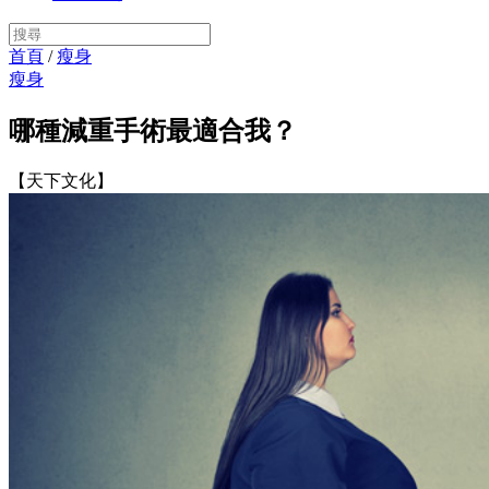
首頁
/
瘦身
瘦身
哪種減重手術最適合我？
【天下文化】