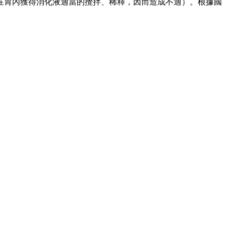
在胃內獲得消化液適當的攪拌、稀釋，因而造成不適）。根據國