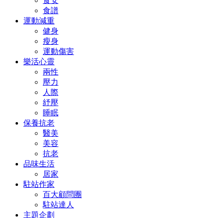
食安
食譜
運動減重
健身
瘦身
運動傷害
樂活心靈
兩性
壓力
人際
紓壓
睡眠
保養抗老
醫美
美容
抗老
品味生活
居家
駐站作家
百大顧問團
駐站達人
主題企劃