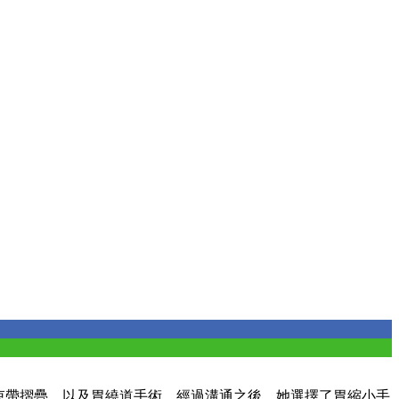
胃束帶摺疊，以及胃繞道手術，經過溝通之後，她選擇了胃縮小手