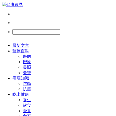
最新文章
醫療百科
疾病
醫療
長照
失智
癌症知識
防癌
抗癌
吃出健康
養生
飲食
營養