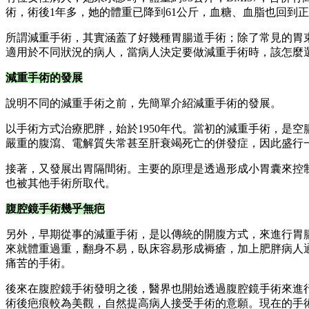
術，術後1年多，她的體重已降到61公斤，血糖、血脂也回到
所謂減重手術，其實涵蓋了好幾種胃腸道手術；除了常見的胃
適用於不同狀況的病人，當病人決定要做減重手術時，該怎麼
減重手術的發展
說明不同的減重手術之前，先簡單介紹減重手術的發展。
以手術方式治療肥胖，始於1950年代。當初的減重手術，是
嚴重的腹瀉、電解質失常甚至肝衰竭死亡的併發症，因此盛行
接著，又發展出胃隔間術。主要的原理是透過形成小胃囊來控
也被其他手術所取代。
腹腔鏡手術幾乎無疤
另外，早期從事的減重手術，是以傳統的開腹方式，來進行胃
來就體重過重，翻身不易，臥床容易形成褥瘡，加上肥胖病人
痛苦的手術。
後來在腹腔鏡手術發明之後，醫界也開始透過腹腔鏡手術來進
術後疤痕較為美觀，自然提高病人接受手術的意願。現在的手