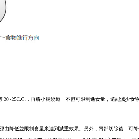
20~25C.C.，再將小腸繞道，不但可限制進食量，還能減少
容量，經由降低並限制食量來達到減重效果。另外，胃部切除後，可