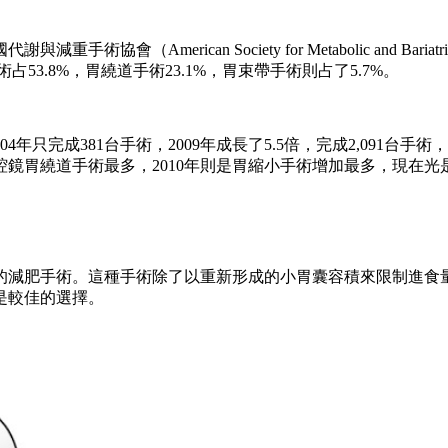
merican Society for Metabolic and Bariat
占53.8%，胃繞道手術23.1%，胃束帶手術則占了5.7%。
004年只完成381台手術，2009年成長了5.5倍，完成2,091
腔鏡胃繞道手術最多，2010年則是胃縮小手術增加最多，現在光是
的減肥手術。這種手術除了以重新形成的小胃囊容積來限制進食
是較佳的選擇。