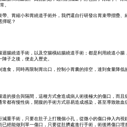
正常。
束帶、胃縮小和胃繞道手術外，我們還自行研發出胃束帶摺疊、
選擇呢？
空腸迴腸繞道手術，以及空腸橫結腸繞道手術；都是利用繞道小
一陣子之後，便走入歷史。
制進食，同時再限制胃出口，控制小胃囊的排空，達到食量降低
腸道的接合與隔間，這種方式會造成病人術後極大的傷口，而且
通常都有慢性病，開腹的手術方式容易造成感染，甚至導致敗血
行減重手術，只要在肚子上打幾個小孔，從微小的傷口伸入內視
術已經能做到單一傷口，只要從肚臍處進行手術，術後將傷口埋