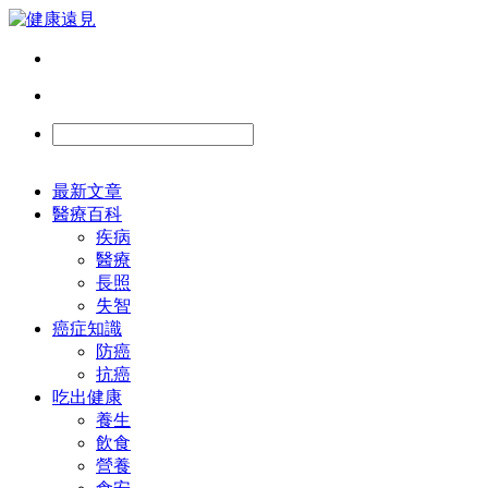
最新文章
醫療百科
疾病
醫療
長照
失智
癌症知識
防癌
抗癌
吃出健康
養生
飲食
營養