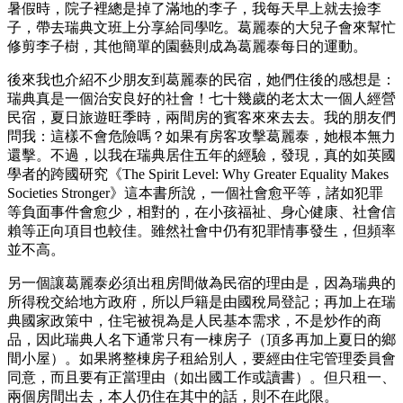
暑假時，院子裡總是掉了滿地的李子，我每天早上就去撿李
子，帶去瑞典文班上分享給同學吃。葛麗泰的大兒子會來幫忙
修剪李子樹，其他簡單的園藝則成為葛麗泰每日的運動。
後來我也介紹不少朋友到葛麗泰的民宿，她們住後的感想是：
瑞典真是一個治安良好的社會！七十幾歲的老太太一個人經營
民宿，夏日旅遊旺季時，兩間房的賓客來來去去。我的朋友們
問我：這樣不會危險嗎？如果有房客攻擊葛麗泰，她根本無力
還擊。不過，以我在瑞典居住五年的經驗，發現，真的如英國
學者的跨國研究《The Spirit Level: Why Greater Equality Makes
Societies Stronger》這本書所說，一個社會愈平等，諸如犯罪
等負面事件會愈少，相對的，在小孩福祉、身心健康、社會信
賴等正向項目也較佳。雖然社會中仍有犯罪情事發生，但頻率
並不高。
另一個讓葛麗泰必須出租房間做為民宿的理由是，因為瑞典的
所得稅交給地方政府，所以戶籍是由國稅局登記；再加上在瑞
典國家政策中，住宅被視為是人民基本需求，不是炒作的商
品，因此瑞典人名下通常只有一棟房子（頂多再加上夏日的鄉
間小屋）。如果將整棟房子租給別人，要經由住宅管理委員會
同意，而且要有正當理由（如出國工作或讀書）。但只租一、
兩個房間出去，本人仍住在其中的話，則不在此限。