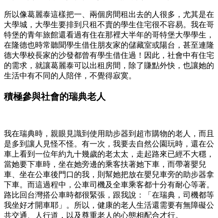
所以像葛麗泰這樣把一、兩個房間租出去的人很多，尤其是在
大學城，大學生要排到只租不賣的學生住宅很不容易。我在哥
特堡的青年旅館還看過有住在那裡大半年的哥特堡大學學生，
在隆德也時常聽聞學生借住朋友家的儲藏室或陽台，甚至連隆
德大學校長家的沙發都曾有學生借住過！因此，社會中有住宅
的需求，就讓葛麗泰可以出租房間，除了賺點外快，也讓她的
生活中有不同的人陪伴，不覺得寂寞。
積極參與社會的瑞典老人
我在瑞典時，親眼見識到使用助步器到超市購物的老人，而且
是多到讓人見怪不怪。有一次，我要去自然公園玩時，還在公
車上看到一位年約九十幾歲的老太太，走起路來已經不大穩，
當她要下車時，坐在她旁邊的乘客扶著她下車，而帶著嬰兒
車、坐在公車後門口的我，則幫她把放在嬰兒車旁的助步器拿
下車。而這過程中，公車司機及全車乘客都十分有耐心等著。
路比回台灣搭公車時都很緊張，跟我說：「在瑞典，司機都等
我坐好才開車耶」。所以，健康的老人生活還需要有無障礙公
共交通、人行道，以及尊重老人的心態相配合才行。