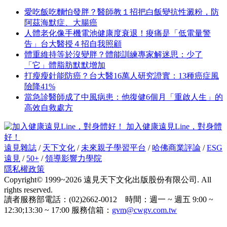
愛吃飯吃麵怕發胖？醫師教１招把白飯變抗性澱粉，防
阿茲海默症、大腸癌
人體老化像手機電池健康度衰退！痠痛是「低電量警
告」台大醫授４招自我照顧
體重維持等於沒變胖？體能訓練專家解迷思：少了
「它」體脂肪默默增加
打瘦瘦針能防癌？台大醫16萬人研究證實：13種癌症風
險降41%
當急診醫師成了中風病患：他復健6個月「重啟人生」的
高效自救處方
加入健康遠見Line，對身體
好！
遠見雜誌
/
天下文化
/
未來親子學習平台
/
哈佛商業評論
/
ESG
遠見
/
50+
/
領導影響力學院
隱私權政策
Copyright© 1999~2026 遠見天下文化出版股份有限公司. All
rights reserved.
讀者服務部電話：(02)2662-0012 時間：週一 ~ 週五 9:00 ~
12:30;13:30 ~ 17:00 服務信箱：
gvm@cwgv.com.tw