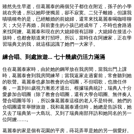
雖然先生早逝，但葛麗泰的兩個兒子都住在附近，孫子的小學
就在旁邊，所以她即便獨居，卻不寂寞。二兒子離婚，但讓我
嘖嘖稱奇的是，已經離婚的前媳婦，還常來找葛麗泰喝咖啡聊
天；大兒子再婚，與前妻生的小孩已經成年了，不時也會路過
來找阿嬤。葛麗泰和現在的大媳婦很有話聊，大媳婦在接送小
孩時，也都會順道來打招呼。所以，當時住在阿嬤家，正在學
習瑞典文的我，就這樣認識了她們一大家子。
練合唱、到處旅遊... 七十幾歲仍活力滿滿
住在葛麗泰家時，由於她的鋼琴放在我房間，當我出門上課
時，葛麗泰會到我房間練琴；當我返家走過窗前，常會聽到她
的歌聲。葛麗泰也參加教會的合唱團，不但唱歌，也擔任伴
奏，一直到81歲視力漸差才退出。根據瑞典統計，瑞典人十分
愛參加合唱團（除了教會合唱團，還有大學合唱團、無伴奏人
聲合唱團等等），所以像葛麗泰這樣的老人不是特例。她們的
合唱團還常舉辦旅遊，我和葛麗泰通信時，她總是告訴我，她
又去了瑞典第一大島玩、又到了瑞典南部拜訪和她同名的另一
位阿嬤……。
葛麗泰的家是個有花園的平房，蒔花弄草是她的另一個愛好。