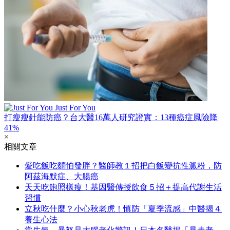
Just For You
打瘦瘦針能防癌？台大醫16萬人研究證實：13種癌症風險降
41%
×
相關文章
愛吃飯吃麵怕發胖？醫師教１招把白飯變抗性澱粉，防
阿茲海默症、大腸癌
天天吃飽照樣瘦！基因醫傳授飲食５招＋提高代謝生活
習慣
立秋吃什麼？小心秋老虎！慎防「夏季流感」中醫揭４
養生心法