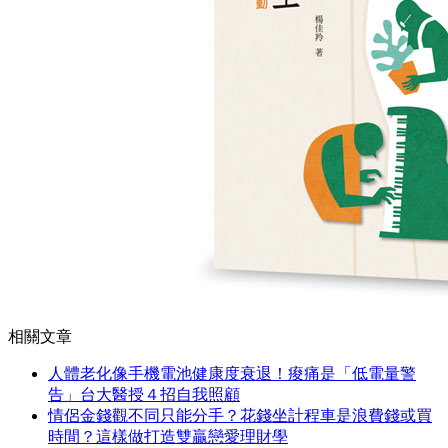
相關文章
人體老化像手機電池健康度衰退！痠痛是「低電量警
告」台大醫授４招自我照顧
情侶金錢觀不同只能分手？花錢坐計程車是浪費錢或買
時間？這樣做打造雙贏戀愛理財學