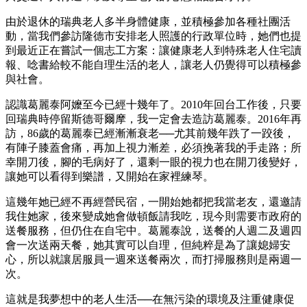
由於退休的瑞典老人多半身體健康，並積極參加各種社團活
動，當我們參訪隆德市安排老人照護的行政單位時，她們也提
到最近正在嘗試一個志工方案：讓健康老人到特殊老人住宅讀
報、唸書給較不能自理生活的老人，讓老人仍覺得可以積極參
與社會。
認識葛麗泰阿嬤至今已經十幾年了。2010年回台工作後，只要
回瑞典時停留斯德哥爾摩，我一定會去造訪葛麗泰。2016年再
訪，86歲的葛麗泰已經漸漸衰老──尤其前幾年跌了一跤後，
有陣子膝蓋會痛，再加上視力漸差，必須挽著我的手走路；所
幸開刀後，腳的毛病好了，還剩一眼的視力也在開刀後變好，
讓她可以看得到樂譜，又開始在家裡練琴。
這幾年她已經不再經營民宿，一開始她都把我當老友，還邀請
我住她家，後來變成她會做頓飯請我吃，現今則需要市政府的
送餐服務，但仍住在自宅中。葛麗泰說，送餐的人週二及週四
會一次送兩天餐，她其實可以自理，但純粹是為了讓媳婦安
心，所以就讓居服員一週來送餐兩次，而打掃服務則是兩週一
次。
這就是我夢想中的老人生活──在無污染的環境及注重健康促