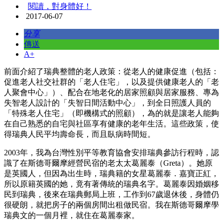
閱讀，對身體好！
2017-06-07
分享
傳送
A+
前面介紹了瑞典整體的老人政策：從老人的健康促進（包括：
促進老人社交社群的「老人住宅」，以及提供健康老人的「老
人聚會中心」）、配合在地老化的居家照顧與居家服務、專為
失智老人設計的「失智日間活動中心」，到全日照護人員的
「特殊老人住宅」（即機構式的照顧），為的就是讓老人能夠
在自己熟悉的自宅與社區享有健康的老年生活。這些政策，使
得瑞典人民平均壽命長，而且臥病時間短。
2003年，我為台灣性別平等教育協會安排瑞典參訪行程時，認
識了在斯德哥爾摩經營民宿的老太太葛麗泰（Greta）。她原
是英國人，但因為出生時，瑞典籍的女星葛麗泰．嘉寶正紅，
所以原籍英國的她，竟有著傳統的瑞典名字。葛麗泰因婚姻移
民到瑞典，後來在瑞典郵局上班，工作到67歲退休後，身體仍
很硬朗，就把房子的兩個房間出租做民宿。我在斯德哥爾摩學
瑞典文的一個月裡，就住在葛麗泰家。