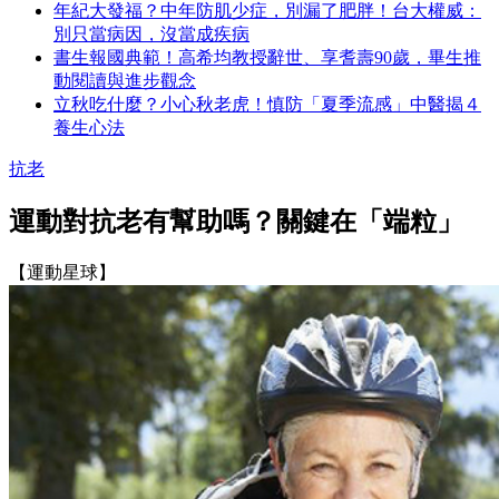
年紀大發福？中年防肌少症，別漏了肥胖！台大權威：
別只當病因，沒當成疾病
書生報國典範！高希均教授辭世、享耆壽90歲，畢生推
動閱讀與進步觀念
立秋吃什麼？小心秋老虎！慎防「夏季流感」中醫揭４
養生心法
抗老
運動對抗老有幫助嗎？關鍵在「端粒」
【運動星球】