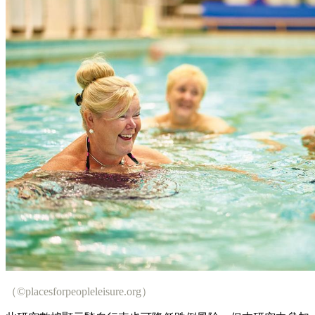
（©placesforpeopleleisure.org）