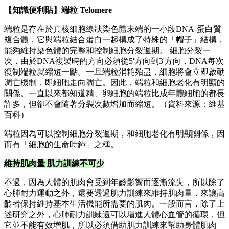
【知識便利貼】端粒 Telomere
端粒是存在於真核細胞線狀染色體末端的一小段DNA-蛋白質
複合體，它與端粒結合蛋白一起構成了特殊的「帽子」結構，
能夠維持染色體的完整和控制細胞分裂週期。 細胞分裂一
次，由於DNA複製時的方向必須從5'方向到3'方向，DNA每次
復制端粒就縮短一點。一旦端粒消耗殆盡，細胞將會立即啟動
凋亡機制，即細胞走向凋亡。因此，端粒和細胞老化有明顯的
關係。一直以來都知道精、卵細胞的端粒比成年體細胞的都長
許多，但卻不會隨著分裂次數增加而縮短。（資料來源：維基
百科）
端粒因為可以控制細胞分裂週期，和細胞老化有明顯關係，因
而有「細胞的生命時鐘」之稱。
維持肌肉量 肌力訓練不可少
不過，因為人體的肌肉會受到年齡影響而逐漸流失，所以除了
心肺耐力運動之外，還要透過肌力訓練來維持肌肉量，來讓高
齡者保持維持基本生活機能所需要的肌肉。一般而言，除了上
述研究之外，心肺耐力訓練還可以增進人體心血管的循環，但
它並不能有效增肌，所以必須借助肌力訓練來幫助身體肌肉