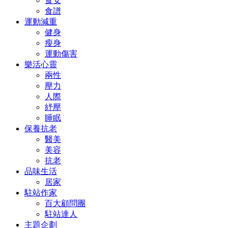
食安
食譜
運動減重
健身
瘦身
運動傷害
樂活心靈
兩性
壓力
人際
紓壓
睡眠
保養抗老
醫美
美容
抗老
品味生活
居家
駐站作家
百大顧問團
駐站達人
主題企劃