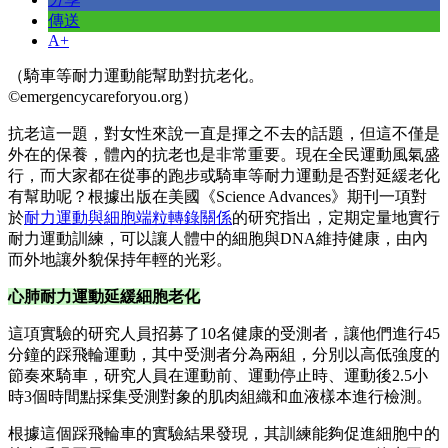
傳送
A+
（騎車等耐力運動能幫助對抗老化。
©emergencycareforyou.org）
抗老這一題，對女性來說一直是揮之不去的話題，但這不僅是
外在的保養，體內的抗老也是非常重要。現在全民運動風氣盛
行，而大家都在從事的跑步或騎車等耐力運動是否對延緩老化
有幫助呢？根據出版在美國《Science Advances》期刊一項對
於
耐力運動與細胞端粒轉錄關係
的研究指出，定期定量地實行
耐力運動訓練，可以讓人體中的細胞與DNA維持健康，由內
而外地讓外貌保持年輕的光彩。
心肺耐力運動延緩細胞老化
這項實驗的研究人員招募了10名健康的受測者，讓他們進行45
分鐘的踩飛輪運動，其中受測者分為兩組，分別以高低強度的
節奏來騎車，研究人員在運動前、運動停止時、運動後2.5小
時3個時間點採集受測對象的肌肉組織和血液樣本進行檢測。
根據這個踩飛輪車的實驗結果發現，其訓練能夠促進細胞中的