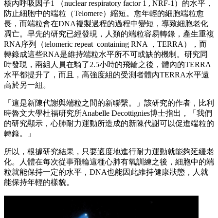
核內呼吸因子1 （nuclear respiratory factor 1 , NRF-1）的水平，
防止細胞中的端粒（Telomere）縮短。愈年輕的細胞端粒愈
長，而端粒會在DNA複製過程的過程中變短，導致細胞老化
凋亡。早先的研究已經發現，人類的端粒容易轉錄，產生重複
RNA序列（telomeric repeat–containing RNA ，TERRA），而
轉錄成這些RNA是維持端粒水平所不可或缺的機制。研究同
時發現，兩組人員在騎了2.5小時的飛輪之後，體內的TERRA
水平都提升了，而且，高強度組的受測者體內TERRA水平遠
高於另一組。
「這是新陳代謝與端粒之間的新聯繫。」該研究的作者，比利
時魯文大學杜福研究所Anabelle Decottignies博士指出，「我們
的研究顯示，心肺耐力運動所造成的新陳代謝可以促進端粒的
轉錄。」
所以，根據研究結果，只要適度地進行耐力運動就能夠延緩老
化。人體在每次從事飛輪這種心肺有氧訓練之後，細胞中的端
粒就能保持一定的水平，DNA也能因此維持健康狀態，人就
能保持年輕的樣貌。