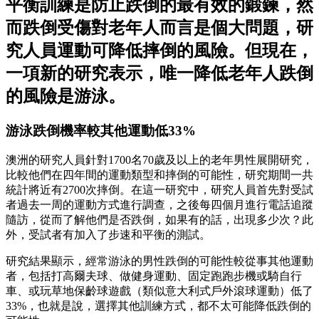
平衡訓練是防止跌倒的最有效的鍛鍊，然
而跌倒受傷對老年人而言是個大問題，研
究人員運動可降低摔倒的風險。但現在，
一項新的研究表示，唯一降低老年人跌倒
的風險是游泳。
游泳跌倒機率較其他運動低33%
澳洲的研究人員針對1700名70歲及以上的老年男性展開研究，
比較他們在四年間的運動類型和摔倒的可能性，研究期間一共
統計將近有2700次摔倒。在這一研究中，研究人員首先對受試
者過去一周的運動方式進行調查，之後每四個月進行電話追蹤
隨訪，從而了解他們是否跌倒，如果有的話，出現多少次？此
外，受試者有加入了步速和平衡的測試。
研究結果顯示，經常游泳的男性跌倒的可能性較從事其他運動
者，包括打高爾夫球、做健身運動、固定跑跑步機或騎自行
車、或玩草地保齡球遊戲（類似意大利式戶外滾球運動）低了
33%，也就是說，選擇其他訓練方式，都不太可能降低跌倒的