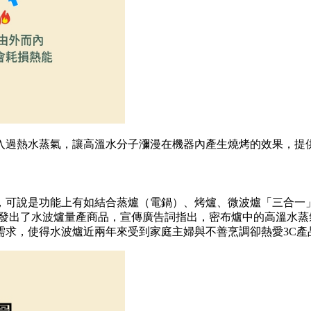
入過熱水蒸氣，讓高溫水分子瀰漫在機器內產生燒烤的效果，提
，可說是功能上有如結合蒸爐（電鍋）、烤爐、微波爐「三合一
開發出了水波爐量產商品，宣傳廣告詞指出，密布爐中的高溫水
需求，使得水波爐近兩年來受到家庭主婦與不善烹調卻熱愛3C產