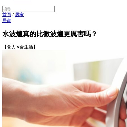
首頁
/
居家
居家
水波爐真的比微波爐更厲害嗎？
【食力✕食生活】