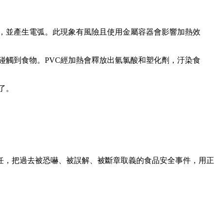
隙，並產生電弧。此現象有風險且使用金屬容器會影響加熱效
接碰觸到食物。PVC經加熱會釋放出氫氯酸和塑化劑，汙染食
了。
信任，把過去被恐嚇、被誤解、被斷章取義的食品安全事件，用正