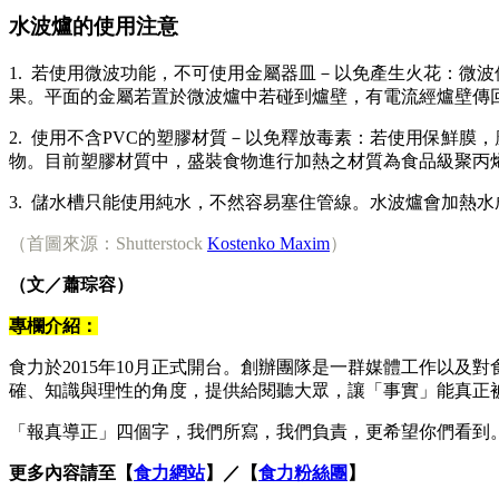
水波爐的使用注意
1. 若使用微波功能，不可使用金屬器皿－以免產生火花：微
果。平面的金屬若置於微波爐中若碰到爐壁，有電流經爐壁傳
2. 使用不含PVC的塑膠材質－以免釋放毒素：若使用保鮮膜
物。目前塑膠材質中，盛裝食物進行加熱之材質為食品級聚丙烯
3. 儲水槽只能使用純水，不然容易塞住管線。水波爐會加熱
（首圖來源：Shutterstock
Kostenko Maxim
）
（文／蕭琮容）
專欄介紹：
食力於2015年10月正式開台。創辦團隊是一群媒體工作以
確、知識與理性的角度，提供給閱聽大眾，讓「事實」能真正
「報真導正」四個字，我們所寫，我們負責，更希望你們看到
更多內容請至【
食力網站
】／【
食力粉絲團
】