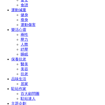
食安
食譜
運動減重
健身
瘦身
運動傷害
樂活心靈
兩性
壓力
人際
紓壓
睡眠
保養抗老
醫美
美容
抗老
品味生活
居家
駐站作家
百大顧問團
駐站達人
主題企劃