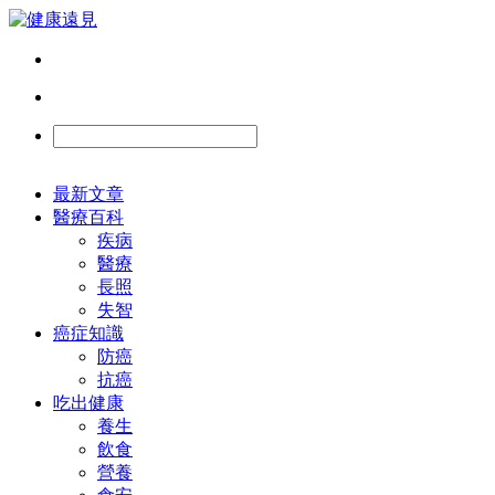
最新文章
醫療百科
疾病
醫療
長照
失智
癌症知識
防癌
抗癌
吃出健康
養生
飲食
營養