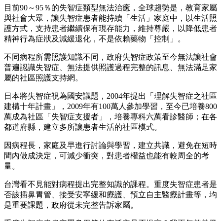
目前90～95％的失智症類型無法治癒，全球趨勢是，教育家屬
與社會大眾，讓失智症患者能持續「生活」家庭中，以生活照
護方式，支持患者繼續保有現存能力，維持尊嚴，以降低患者
精神行為症狀及減緩退化，不是依賴藥物「控制」。
不同病程所需照護知識不同，政府失智症政策至今無法讓社會
普遍認識失智症、無法提供照護過程完整的訊息、無法滿足家
屬的社區照護支持網。
日本將失智症視為國安議題，2004年提出「理解失智症之社區
建構十年計畫」，2009年有100萬人參加學習，至今已培養800
萬成為社區「失智症支援者」，培養專科六萬看診醫師；在各
都道府縣，建立多所讓患者生活的社區模式。
因病程長，家庭及早進行討論與學習，建立共識，避免在短時
間內做成決定，可減少衝突，對患者權益也能有較周全的考
量。
台灣看不見能對病程提出完整知識的課程。重度失智症患者是
否該插鼻胃管、接受安寧緩和療護、預立自主醫療計畫等，均
是重要課題，政府從未完整告訴家屬。