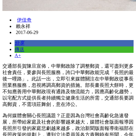
伊佳奇
賴永祥
2017-06-29
分享
傳送
A+
交通部長賀陳旦宣佈，中華郵政除了調整郵資，還可盡到更多
社會責任，要參與長照服務，誇口中華郵政能完成「長照的最
後一哩路」。此話一出，立即引來媒體關注在中華郵政從事長
照業務服務，忽視將調高郵資的措施。部長畫長照大餅時，更
不知應善用中華郵政現有通路及物流能力，因應高齡化趨勢，
以宅配方式提供長者持續獨立健康生活的所需，交通部長要調
高郵資，不需項莊舞劍，意在沛公。
為何媒體會關心長照議題？正是因為台灣社會高齡化急速發
展，所帶給家庭及社會的影響越來越大，媒體社會版面報導因
長照所引發的家庭悲劇越來越多，政治新聞版面報導衛福部在
長照政策的規劃上，遭到立法委員等各方責難時有所聞，今年