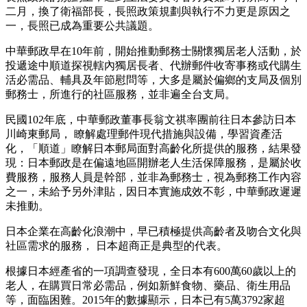
二月，換了衛福部長，長照政策規劃與執行不力更是原因之
一，長照已成為重要公共議題。
中華郵政早在10年前，開始推動郵務士關懷獨居老人活動，於
投遞途中順道探視轄內獨居長者、代辦郵件收寄事務或代購生
活必需品、輔具及年節慰問等，大多是屬於偏鄉的支局及個別
郵務士，所進行的社區服務，並非遍全台支局。
民國102年底，中華郵政董事長翁文祺率團前往日本參訪日本
川崎東郵局， 瞭解處理郵件現代措施與設備，學習資產活
化，「順道」瞭解日本郵局面對高齡化所提供的服務，結果發
現：日本郵政是在偏遠地區開辦老人生活保障服務，是屬於收
費服務，服務人員是幹部，並非為郵務士，視為郵務工作內容
之一，未給予另外津貼，因日本實施成效不彰，中華郵政遲遲
未推動。
日本企業在高齡化浪潮中，早已積極提供高齡者及吻合文化與
社區需求的服務， 日本超商正是典型的代表。
根據日本經產省的一項調查發現，全日本有600萬60歲以上的
老人，在購買日常必需品，例如新鮮食物、藥品、衛生用品
等，面臨困難。2015年的數據顯示，日本已有5萬3792家超