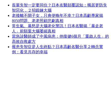
長輩失智一定要同住？日本名醫顛覆認知：獨居更防失
智惡化，２招鍛鍊大腦
老後離不開子女，只會使晚年不幸？日本高齡專家揭
8050問題、老老照顧悲劇真相
常生氣、暴怒是大腦老化警訊！日本名醫揭「暴走老
人」前額葉大腦萎縮真相
當急診醫師成了中風病患：他復健6個月「重啟人生」的
高效自救處方
罹患失智症是人生終點？日本高齡名醫分享２轉念實
例：看見共存的幸福