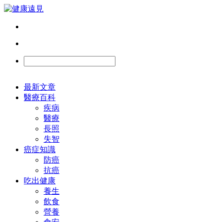
最新文章
醫療百科
疾病
醫療
長照
失智
癌症知識
防癌
抗癌
吃出健康
養生
飲食
營養