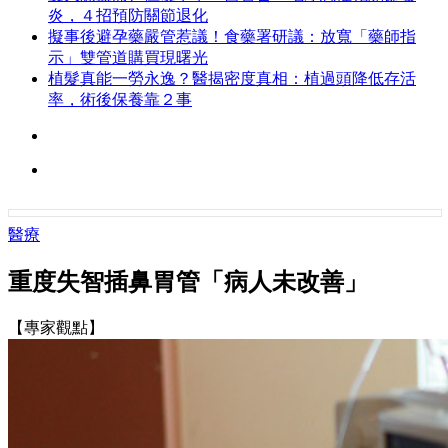
炎，４招預防關節退化
擬事後避孕藥嚴管惹議！食藥署研議：放寬「藥師指
示」雙管道購買現曙光
植髮真能一勞永逸？醫揭密度真相：植過頭降低存活
率，術後保養靠２事
醫療
重度失智插鼻胃管「病人未改善」
【專家觀點】