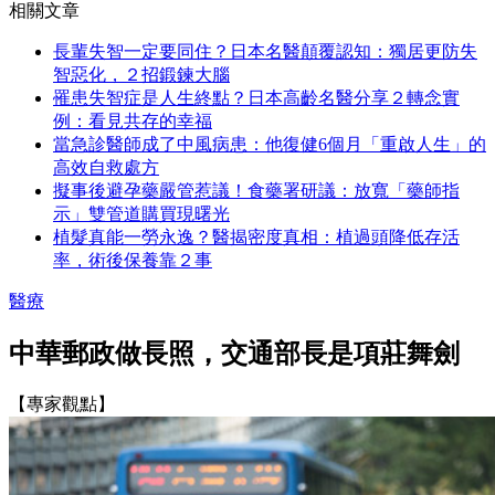
相關文章
長輩失智一定要同住？日本名醫顛覆認知：獨居更防失
智惡化，２招鍛鍊大腦
罹患失智症是人生終點？日本高齡名醫分享２轉念實
例：看見共存的幸福
當急診醫師成了中風病患：他復健6個月「重啟人生」的
高效自救處方
擬事後避孕藥嚴管惹議！食藥署研議：放寬「藥師指
示」雙管道購買現曙光
植髮真能一勞永逸？醫揭密度真相：植過頭降低存活
率，術後保養靠２事
醫療
中華郵政做長照，交通部長是項莊舞劍
【專家觀點】