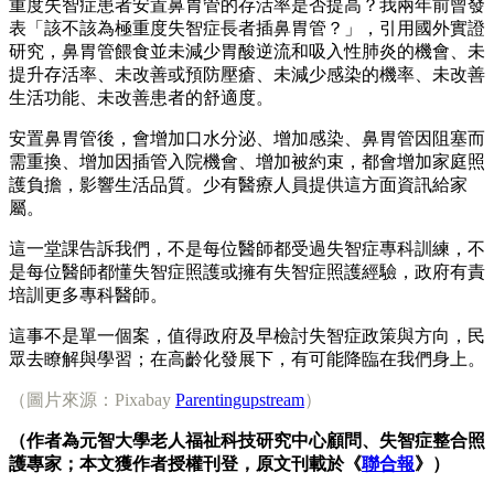
重度失智症患者安置鼻胃管的存活率是否提高？我兩年前曾發
表「該不該為極重度失智症長者插鼻胃管？」，引用國外實證
研究，鼻胃管餵食並未減少胃酸逆流和吸入性肺炎的機會、未
提升存活率、未改善或預防壓瘡、未減少感染的機率、未改善
生活功能、未改善患者的舒適度。
安置鼻胃管後，會增加口水分泌、增加感染、鼻胃管因阻塞而
需重換、增加因插管入院機會、增加被約束，都會增加家庭照
護負擔，影響生活品質。少有醫療人員提供這方面資訊給家
屬。
這一堂課告訴我們，不是每位醫師都受過失智症專科訓練，不
是每位醫師都懂失智症照護或擁有失智症照護經驗，政府有責
培訓更多專科醫師。
這事不是單一個案，值得政府及早檢討失智症政策與方向，民
眾去瞭解與學習；在高齡化發展下，有可能降臨在我們身上。
（圖片來源：Pixabay
Parentingupstream
）
（作者為元智大學老人福祉科技研究中心顧問、失智症整合照
護專家；本文獲作者授權刊登，原文刊載於《
聯合報
》）