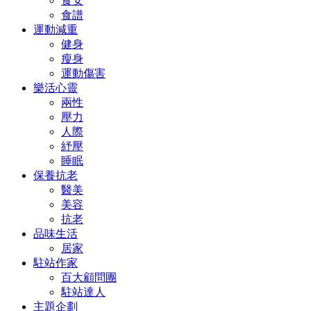
食安
食譜
運動減重
健身
瘦身
運動傷害
樂活心靈
兩性
壓力
人際
紓壓
睡眠
保養抗老
醫美
美容
抗老
品味生活
居家
駐站作家
百大顧問團
駐站達人
主題企劃