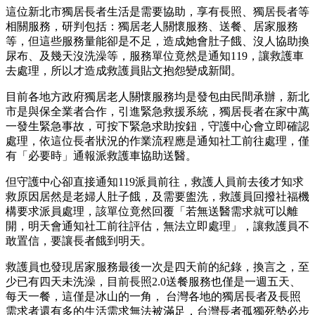
這位新北市獨居長者生活是需要協助，享有長照、獨居長者等
相關服務，研判包括：獨居老人關懷服務、送餐、居家服務
等，但這些服務量能卻是不足，造成她會肚子餓、沒人協助換
尿布、及幾天沒洗澡等，服務單位竟然是通知119，讓救護車
去處理，所以才造成救護員貼文抱怨變成新聞。
目前各地方政府獨居老人關懷服務均是發包由民間承辦，新北
市是與保全業者合作，引進緊急救援系統，獨居長者在家中萬
一發生緊急事故，可按下緊急求助按鈕，守護中心會立即確認
處理，依這位長者狀況的作業流程應是通知社工前往處理，僅
有「必要時」通報派救護車協助送醫。
但守護中心卻直接通知119派員前往，救護人員前去後才知求
救原因居然是老婦人肚子餓，及需要盥洗，救護員回撥社福機
構要求派員處理，該單位竟然回覆「若無送醫需求就可以離
開，明天會通知社工前往評估，無法立即處理」，讓救護員不
敢置信，要讓長者餓到明天。
救護員也發現居家服務最後一次是四天前的紀錄，換言之，至
少已有四天未洗澡，目前長照2.0送餐服務也僅是一週五天、
每天一餐，這僅是冰山的一角， 台灣各地的獨居長者及長照
需求者還有多的生活需求無法被滿足，台灣長者孤獨死勢必步