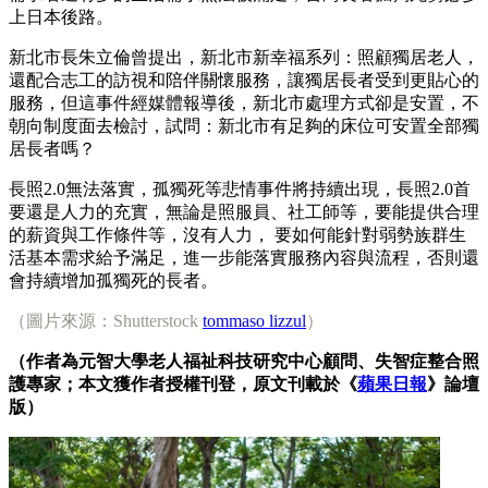
上日本後路。
新北市長朱立倫曾提出，新北市新幸福系列：照顧獨居老人，
還配合志工的訪視和陪伴關懷服務，讓獨居長者受到更貼心的
服務，但這事件經媒體報導後，新北市處理方式卻是安置，不
朝向制度面去檢討，試問：新北市有足夠的床位可安置全部獨
居長者嗎？
長照2.0無法落實，孤獨死等悲情事件將持續出現，長照2.0首
要還是人力的充實，無論是照服員、社工師等，要能提供合理
的薪資與工作條件等，沒有人力， 要如何能針對弱勢族群生
活基本需求給予滿足，進一步能落實服務內容與流程，否則還
會持續增加孤獨死的長者。
（圖片來源：Shutterstock
tommaso lizzul
）
（作者為元智大學老人福祉科技研究中心顧問、失智症整合照
護專家；本文獲作者授權刊登，原文刊載於《
蘋果日報
》論壇
版）