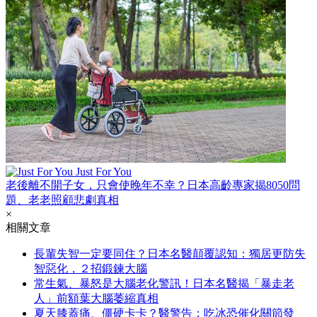
Just For You
老後離不開子女，只會使晚年不幸？日本高齡專家揭8050問
題、老老照顧悲劇真相
×
相關文章
長輩失智一定要同住？日本名醫顛覆認知：獨居更防失
智惡化，２招鍛鍊大腦
常生氣、暴怒是大腦老化警訊！日本名醫揭「暴走老
人」前額葉大腦萎縮真相
夏天膝蓋痛、僵硬卡卡？醫警告：吃冰恐催化關節發