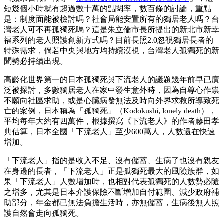
短幾個小時就有超過數十萬的點閱率，數百條的討論，重點
是：制度面能被檢討嗎？社會局能安置所有的獨居老人嗎？台
灣老人可不再孤獨死嗎？這是朱立倫市長所提出的新北市新幸
福系列的老人照護創新方式嗎？目前長照2.0忽視獨居長者的
特殊需求，倘若中央與地方均持續漠視，台灣老人孤獨死的新
聞勢必持續出現。
高齡化世界第一的日本孤獨死與下流老人的議題幾年前早已廣
泛被探討，多數獨居老人在家中發生意外時，因為自尊心作祟
不願向社區求助，或是心臟病發無法及時向外界求救所導致死
亡的案例，日本稱為「孤獨死」（Kodokushi, lonely death），
平均每年大約有四萬件，根據撰寫《下流老人》的作者藤田孝
典估算，日本全國「下流老人」至少600萬人，人數還在快速
增加。
「下流老人」指的是收入不足、沒有儲蓄、生病了也沒有親友
在身邊的長者，「下流老人」正是孤獨死最大的風險族群，如
果「下流老人」人數增加時，也相對代表孤獨死的人數勢必隨
之增多，尤其是日本介護保險不斷增加自付範圍、減少政府補
助部分，年金都已無法負擔生活時，亦無儲蓄，生病後無人照
護自然會走向孤獨死。