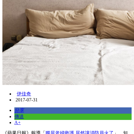
伊佳奇
2017-07-31
分享
傳送
A+
《蘋果日報》報導「
獨居老婦救護 居然讓消防員火了
」，短