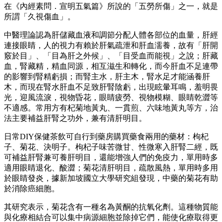
在《內經素問．宣明五氣篇》所說的「五勞所傷」之一，就是
所謂「久視傷血」。
中醫理論認為肝儲藏血液和調節分配人體各部位的血量，肝經
連接眼睛，人的視力有賴於肝氣疏泄和肝血濡養，故有「肝開
竅於目」、「目為肝之外候」、「目受血而能視」之說；肝藏
血，腎藏精，精血同源，相互滋生和轉化，而今肝血不足連帶
的影響到腎精虧損；而腎主水，肝主木，腎水足才能涵養肝
木，而現在腎水肝血不足致肝腎陰虧，出現眩暈耳鳴，羞明畏
光，迎風流淚，視物昏花，眼睛疲勞、視物模糊、眼睛乾澀等
不適感。常用方有杞菊地黃丸、一貫煎、六味地黃丸等方，治
法主要補益肝腎之功外，兼有清肝明目。
日常DIY保健茶飲可自行到藥房購買藥食兩用的藥材：枸杞
子、菊花、決明子。枸杞子味苦微甘、性微寒入肝腎二經，既
可補益肝腎兼可養肝明目，還能增強人們的免疫力，單用時多
適用眼睛退化、酸澀；菊花清肝明目，疏散風熱，單用時多用
於眼睛發炎，據新加坡國立大學研究組發現，中藥的菊花有助
於消除癌細胞。
其研究表示，菊花含有一種名為黃酮的抗氧化劑。這種物質能
與化療相結合可以集中病源細胞並除掉它們，能使化療取得更