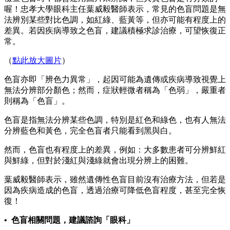
喔！忠孝大學眼科主任葉威毅醫師表示，常見的色盲問題是無
法辨別某些對比色調，如紅綠、藍黃等，但亦可能有程度上的
差異。若因疾病導致之色盲，建議積極求診治療，可望恢復正
常。
（
點此放大圖片
）
色盲亦即「辨色力異常」，起因可能為遺傳或疾病導致視覺上
無法分辨部分顏色；然而，症狀輕微者稱為「色弱」，嚴重者
則稱為「色盲」。
色盲是指無法分辨某些色調，特別是紅色和綠色，也有人無法
分辨藍色和黃色，完全色盲者只能看到黑與白。
然而，色盲也有程度上的差異，例如：大多數患者可分辨鮮紅
與鮮綠，但對於淺紅與淺綠就會出現分辨上的困難。
葉威毅醫師表示，雖然遺傳性色盲目前沒有治療方法，但若是
因為疾病造成的色盲，透過治療可降低色盲程度，甚至完全恢
復！
• 色盲相關問題，建議諮詢「眼科」