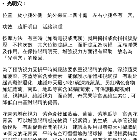
• 光明穴：
位置：於小腿外側，約外踝直上四寸處，左右小腿各有一穴。
功效：疏肝明目，活絡消腫
按摩方法：有空時（如看電視或閒聊）就用拇指或食指指腹點
壓，不拘次數，其穴位於膽經上，而肝膽互為表裡，互相聯繫
及作用。在保持眼睛明亮、增強視力方面很有幫助，故名為
「光明穴」的原因。
為了預防視力受損平時就應該要多重視眼睛的保健。深綠蔬菜
如菠菜、芥藍等富含葉黃素，能保護水晶體和視網膜，有助延
緩黃斑部退化，建議每天最少吃1碗深綠蔬菜。另紅橘色食物
如紅蘿蔔、南瓜、地瓜等富含β胡蘿蔔素，可保護眼睛視網
膜、視神經、維護視力；而芭樂、奇異果等富含維生素C，可
降低自由基對眼睛的傷害。
花青素增夜視力：紫色食物如藍莓、葡萄、紫地瓜等，富含花
青素，可以增強眼睛感光物質「視紫質」的生成，其掌管視覺
敏銳度，有助促進夜間的視力，建議高度用眼者每天可攝取約
50毫克的花青素，平時有空可慢慢地做眼球操，雙眼輕柔轉動