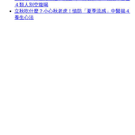
４類人別空腹喝
立秋吃什麼？小心秋老虎！慎防「夏季流感」中醫揭４
養生心法