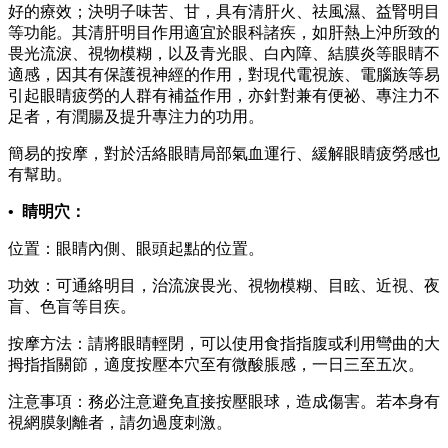
好的療效；決明子味苦、甘，具有清肝火、祛風濕、益腎明目
等功能。其清肝明目作用適宜於眼科諸疾，如肝熱上沖所致的
畏光流淚、視物模糊，以及青光眼、白內障、結膜炎等眼睛不
適感，因其有保護視神經的作用，對現代電視族、電腦族等易
引起眼睛疲勞的人群有補益作用，亦針對兼有便祕、專注力不
足者，有潤腸及提升專注力的功用。
簡易的按摩，對於活絡眼睛局部氣血運行、緩解眼睛疲勞感也
有幫助。
• 睛明穴：
位置：眼睛內側、眼頭起點的位置。
功效：可通絡明目，治流淚畏光、視物模糊、目眩、近視、夜
盲、色盲等目疾。
按摩方法：請將眼睛輕閉，可以使用食指指腹或利用彎曲的大
拇指指關節，適度按壓本穴至有微酸脹感，一日三至五次。
注意事項：務必注意避免直接按壓眼球，造成傷害。若本身有
視網膜剝離者，請勿過度刺激。