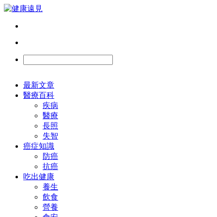
最新文章
醫療百科
疾病
醫療
長照
失智
癌症知識
防癌
抗癌
吃出健康
養生
飲食
營養