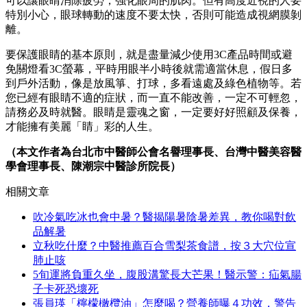
可以讓眼睛消除疲勞，強化眼周的肌肉。但有高度近視的人要
特別小心，眼球轉動的速度不要太快，否則可能造成視網膜剝
離。
要保護眼睛的基本原則，就是盡量減少使用3C產品時間或避
免關燈看3C螢幕，平時用眼半小時後就需適當休息，假日多
到戶外活動，像是放風箏、打球，多看遠處及綠色植物等。若
您已經有眼睛不適的症狀，而一直不能改善，一定不可輕忽，
請務必及時就醫。眼睛是靈魂之窗，一定要好好照顧及保養，
才能擁有美麗「睛」彩的人生。
（本文作者為台北市中醫師公會名譽理事長、台灣中醫美容醫
學會理事長、陳潮宗中醫診所院長）
相關文章
吹冷氣吃冰也會中暑？醫揭陽暑陰暑差異，教你喝對飲
品解暑
立秋吃什麼？中醫推薦百合雪梨茶食譜，按３大穴位宣
肺止咳
5旬運將負重久坐，腹股溝驚長大芒果！醫示警：疝氣腸
子卡死恐壞死
張員瑛「檸檬橄欖油」怎麼喝？營養師曝４功效，警告