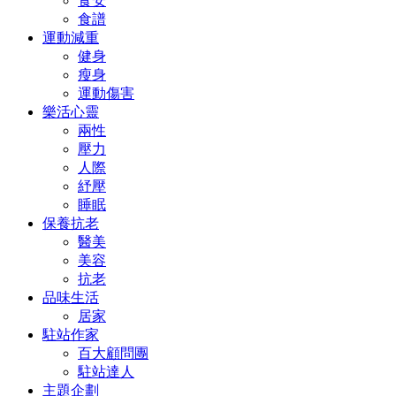
食安
食譜
運動減重
健身
瘦身
運動傷害
樂活心靈
兩性
壓力
人際
紓壓
睡眠
保養抗老
醫美
美容
抗老
品味生活
居家
駐站作家
百大顧問團
駐站達人
主題企劃