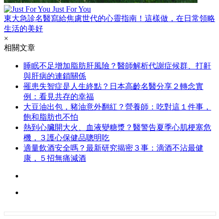
Just For You
東大急診名醫寫給焦慮世代的心靈指南！這樣做，在日常領略
生活的美好
×
相關文章
睡眠不足增加脂肪肝風險？醫師解析代謝症候群、打鼾
與肝病的連鎖關係
罹患失智症是人生終點？日本高齡名醫分享２轉念實
例：看見共存的幸福
大豆油出包，豬油意外翻紅？營養師：吃對這１件事，
飽和脂肪也不怕
熱到心臟開大火、血液變糖漿？醫警告夏季心肌梗塞危
機，３護心保健品聰明吃
適量飲酒安全嗎？最新研究揭密３事：滴酒不沾最健
康，５招無痛減酒