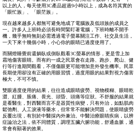
以上的人，每天使用3C產品超過9小時以上，成為名符其實的
「眼忙族」、「眼茫族」。
現在越來越多人都無可避免地成了電腦族及低頭族的成員之
一。許多人上班時必須長時間緊盯著電腦，下班時離不開手
機，幾乎無時無刻必需透過電子螢幕關注工作、社交及生活，
一天下來十幾個小時，小心你的眼睛已過度使用了。
而關燈睡覺前還躺臥或側臥觀看3C螢幕的情形，更是雪上加
霜地傷害眼睛。而有約一成之民眾會在走路、跑步、爬山、健
行等行進期間觀看，不僅傷眼更可能增加意外發生機率。民眾
長期使用卻沒有正確的用眼習慣，過度用眼的結果對視力傷害
極大，不可不慎。
雙眼過度使用的結果，往往造成眼睛疲勞、視物模糊、眼睛乾
澀、紅腫、脹痛、畏光、頭昏、頭痛等症狀。不舒服的結果就
是看醫生，對西醫而言不是器質性病變，只有外治，如點肌肉
鬆弛劑、人工淚液等藥水，但常常不能解決問題，使眼睛疲勞
反覆出現，有別於中醫採內外兼治。中醫治療眼睛疾病，以辨
症論治之法，依不同體質，調理五臟六腑功能，舒通血脈，通
常會有顯著的效果。