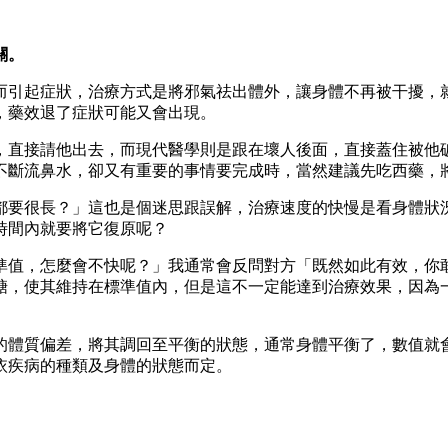
關。
而引起症狀，治療方式是將邪氣祛出體外，讓身體不再被干擾，
，藥效退了症狀可能又會出現。
，直接請他出去，而現代醫學則是跟在壞人後面，直接蓋住被他
不斷流鼻水，卻又有重要的事情要完成時，當然建議先吃西藥，
都要很長？」這也是個迷思跟誤解，治療速度的快慢是看身體狀
時間內就要將它復原呢？
準值，怎麼會不快呢？」我通常會反問對方「既然如此有效，你
糖，使其維持在標準值內，但是這不一定能達到治療效果，因為
的體質偏差，將其調回至平衡的狀態，通常身體平衡了，數值就
依疾病的種類及身體的狀態而定。