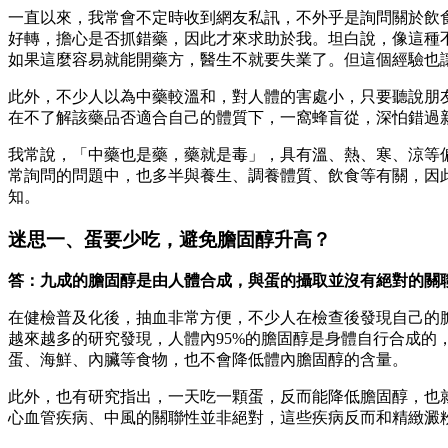
一直以來，我常會不定時收到網友私訊，不外乎是詢問關於飲
好轉，擔心是否抓錯藥，因此才來求助於我。坦白說，像這種
如果這麼容易就能開藥方，醫生不就要失業了。但這個經驗也
此外，不少人以為中藥較溫和，對人體的害處小，只要聽說朋
在不了解該藥品否適合自己的體質下，一窩蜂盲從，深怕錯過
我常說，「中藥也是藥，藥就是毒」，具有溫、熱、寒、涼等
常詢問的問題中，也多半與養生、調養體質、飲食等有關，因
知。
迷思一、蛋要少吃，避免膽固醇升高？
答：九成的膽固醇是由人體合成，與蛋的攝取並沒有絕對的關
在健檢普及化後，抽血非常方便，不少人在檢查後發現自己的
越來越多的研究發現，人體內95%的膽固醇是身體自行合成的
蛋、海鮮、內臟等食物，也不會降低體內膽固醇的含量。
此外，也有研究指出，一天吃一顆蛋，反而能降低膽固醇，也
心血管疾病、中風的關聯性並非絕對，這些疾病反而和精緻澱