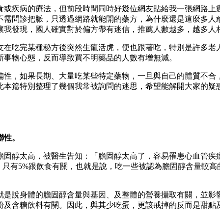
食或疾病的療法，但前段時間同時好幾位網友貼給我一張網路上
不需問診把脈，只透過網路就能開的藥方，為什麼還是這麼多人
讓我發現，國人確實對於偏方帶有迷信，推薦人數越多，越多人
友在吃完某種秘方後突然生龍活虎，便也跟著吃，特別是許多老
新事物心態，反而導致買不明藥品的人數有增無減。
偏性，如果長期、大量吃某些特定藥物，一旦與自己的體質不合
此本篇特別整理了幾個我常被詢問的迷思，希望能解開大家的疑
聯性。
膽固醇太高，被醫生告知：「膽固醇太高了，容易罹患心血管疾
，只有5%跟飲食有關，也就是說，吃一些被認為膽固醇含量較
就是說身體的膽固醇含量與基因、及整體的營養攝取有關，並影
粉及含糖飲料有關。因此，與其少吃蛋，更該戒掉的反而是甜點