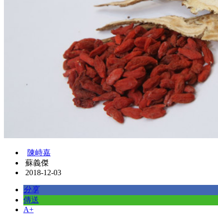
陳峙嘉
蘇義傑
2018-12-03
分享
傳送
A+