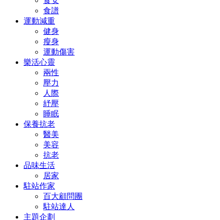
食安
食譜
運動減重
健身
瘦身
運動傷害
樂活心靈
兩性
壓力
人際
紓壓
睡眠
保養抗老
醫美
美容
抗老
品味生活
居家
駐站作家
百大顧問團
駐站達人
主題企劃