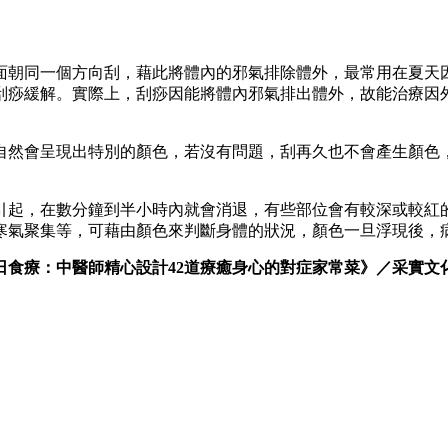
面朝同一個方向刮，藉此將體內的邪氣排除體外，最常用在夏天
刮痧緩解。實際上，刮痧因能將體內邪氣排出體外，故能治療因
自然會呈現出特別的顏色，若沒有問題，刮再久也不會產生顏色
引起，在數分鐘到半小時內就會消退，有些部位會有較深或較紅
寒氣聚集等，可藉由顏色來判斷身體的狀況，顏色一旦浮現後，
日食療：中醫師精心設計42道療癒身心的對症家常菜》／采實文