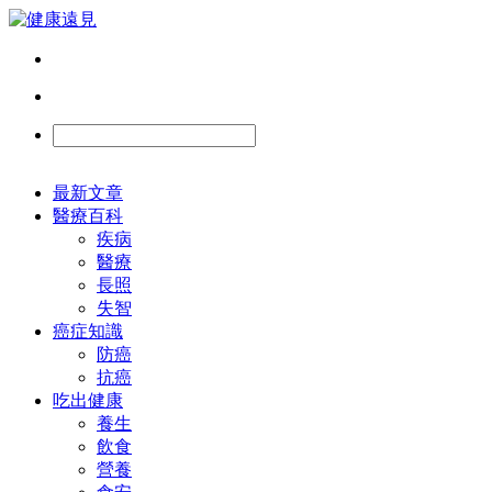
最新文章
醫療百科
疾病
醫療
長照
失智
癌症知識
防癌
抗癌
吃出健康
養生
飲食
營養