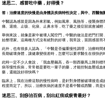
迷思二、感冒吃中藥，好得慢？
答：治療速度的快慢是由身體及疾病特性決定，與中、西醫無
中醫認為感冒是因為外來邪氣，例如風寒、風熱等，侵襲身體
痛、退燒、止咳、化痰、止鼻水等，吃了藥之後症狀就會減輕
舉例來說，就像是家中被壞人闖空門，中醫的做法是把門打開
始整理家。這兩種方式沒有絕對的好壞，我常說，當因感冒而
此外，也有很多人認為，「中醫是否偏重慢性調理，治療時間
長期破壞身體，讓健康變很差時，怎麼可以要求醫生在很快的
此時一定不少人會說，「我血壓飆高，吞一顆西藥馬上降到標
病等慢性疾病，常常都是要吃一輩子的藥，才能控制血壓或血
藥，還能說好得快嗎？
臨床上，我在治療這類的慢性病時，是針對身體被破壞後造成
程度而定了。所以，治療疾病的速度不是看中醫或西醫，而是
迷思三、刮痧治百病，刮出紅痕或瘀青最好？