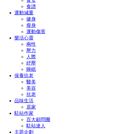
食安
食譜
運動減重
健身
瘦身
運動傷害
樂活心靈
兩性
壓力
人際
紓壓
睡眠
保養抗老
醫美
美容
抗老
品味生活
居家
駐站作家
百大顧問團
駐站達人
主題企劃