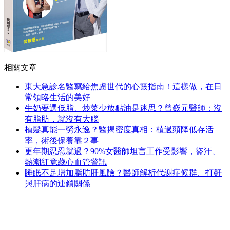
相關文章
東大急診名醫寫給焦慮世代的心靈指南！這樣做，在日
常領略生活的美好
牛奶要選低脂、炒菜少放點油是迷思？曾嶔元醫師：沒
有脂肪，就沒有大腦
植髮真能一勞永逸？醫揭密度真相：植過頭降低存活
率，術後保養靠２事
更年期忍忍就過？90%女醫師坦言工作受影響，盜汗、
熱潮紅竟藏心血管警訊
睡眠不足增加脂肪肝風險？醫師解析代謝症候群、打鼾
與肝病的連鎖關係