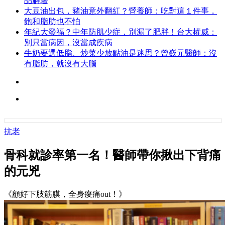
品解暑
大豆油出包，豬油意外翻紅？營養師：吃對這１件事，
飽和脂肪也不怕
年紀大發福？中年防肌少症，別漏了肥胖！台大權威：
別只當病因，沒當成疾病
牛奶要選低脂、炒菜少放點油是迷思？曾嶔元醫師：沒
有脂肪，就沒有大腦
抗老
骨科就診率第一名！醫師帶你揪出下背痛
的元兇
《顧好下肢筋膜，全身痠痛out！》