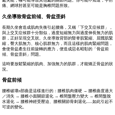
處失能，極可能導致其他處的關節問題。你可能不知道，手肘
痛、網球肘甚至可能是胸椎問題所致。
久坐導致骨盆前傾、骨盆歪斜
長期久坐會造成肌肉失衡引起腰痛，又稱「下交叉症候群」，
與上交叉症候群十分類似，過度短縮無力與過度伸長無力的肌
群，正好呈現交叉狀。久坐導致背部的豎脊肌緊縮、屈髖肌緊
縮，臀大肌無力、核心肌群無力，而且這樣的肌肉緊縮問題，
會使骨盆產生往前旋轉的應力，便造成惡名昭彰的「骨盆前
傾、骨盆歪斜」問題。
這時要放鬆緊縮的肌肉、加強無力的肌群，才能矯正骨盆的狀
況。
骨盆前傾
腰椎破壞n部曲是這樣進行的：腰椎肌肉僵硬 → 腰椎曲度過大
／消失 → 腰椎小面關節退化 → 椎間盤壓力變大 → 椎間盤脫
水退化 → 腰椎神經受壓迫、腰椎關節骨刺退化......如此引起不
可逆的變化。