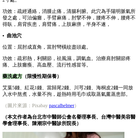
功效：疏經通絡，消腫止痛，清腸利腑。此穴為手陽明脈氣所
發之處，可治偏癱，手臂麻痛，肘攣不伸，腰疼不伸，腰疼不
得臥，肩背疾患，肩臂痛，上肢麻痹，半身不遂，
• 曲池穴
位置：屈肘成直角，當肘彎橫紋盡頭處。
功效：疏邪熱，利關節，祛風濕，調氣血。治療肩肘關節疼
痛、上肢癱瘓、高血壓、流行性感冒等。
藥洗處方
（限慢性期保養）
艾葉5錢、紅花1錢、當歸尾2錢、川芎2錢、海桐皮2錢一同放
入水中熬煮，水量不拘，趁熱時用毛巾或取蒸氣薰蒸患部。
（圖片來源：Pixabay
pascalhelmer
）
（本文作者為台北市中醫師公會名譽理事長、台灣中醫美容醫
學會理事長、陳潮宗中醫診所院長）