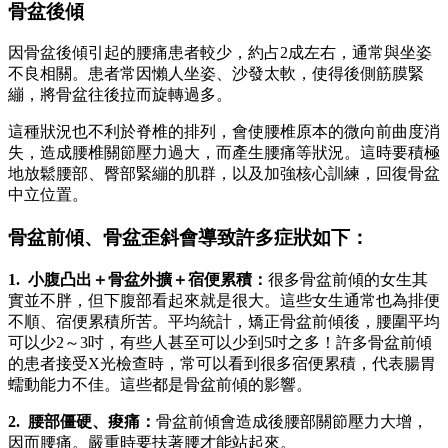
骨盆後傾
因骨盆後傾引起的腰痛患者較少，約占2成左右，通常與坐姿
不良相關。患者常因懶人坐姿、沙發太軟，使得後側筋膜緊
繃，將骨盆往後拉而旋轉過多。
這種狀況也不利於脊椎的排列，會使腰椎原本的微向前曲度消
失，造成腰椎關節壓力過大，而產生腰痛等狀況。這時要積極
地放鬆腰部、臀部緊繃的肌群，以及加強核心訓練，回復骨盆
中立位置。
骨盆前傾、骨盆歪斜會導致許多症狀如下：
1. 小腹凸出＋骨盆外擴＋宿便累積：
很多骨盆前傾的女生其
實並不胖，但下腹部看起來就是很大。這些女生通常也為排便
不順、宿便累積所苦。平均統計，矯正骨盆前傾後，腰圍平均
可以少2～3吋，有些人甚至可以少到5吋之多！許多骨盆前傾
的患者接受X光檢查時，常可以看到很多宿便累積，代表腸胃
蠕動能力不佳。這些都是骨盆前傾的影響。
2. 腰部僵硬、痠痛：
骨盆前傾會造成後腰部關節壓力大增，
因而腰痛。嚴重時要扶著腰才能站起來。