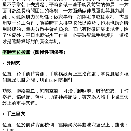
量不手掌朝下去提起；平時多做一些手腕及前臂的伸展，一方
面可舒緩長時間固定的姿勢，一方面勤做伸展運動與肌力訓
練，可鍛鍊肌力與韌性；做家事時，如擰毛巾或提水桶，盡量
用雙手分工合作，買菜時宜以推車取代提菜籃，拖地也應適時
用腰腿的力量去分散手臂的負擔。若已有輕微病症出現者，除
了治療外，平日也應減少工作量，必要時配戴手肘護具，這樣
才是遠離網球肘的黃金準則。
平時穴位按摩
（限慢性期保養）
• 外關穴
位置：於手前臂背側，手腕橫紋向上三指寬處，掌長肌腱與橈
側腕屈肌腱之間，與正面內關相對。
功效：聯絡氣血，補陽益氣。可治手腳麻痹、肘部酸痛、手臂
疼痛、偏頭痛、落枕、肋間神經痛等，該穴為人體手少陽三焦
經上的重要穴道。
• 手三里穴
位置：位於前臂背面橈側，當陽溪穴與曲池穴連線上，曲池下
2寸處。