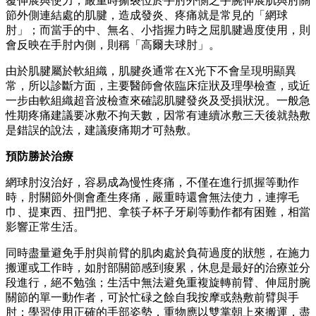
覆伸展與使力，嚴重時撕裂位於手肘外側之手腕伸展肌與肘關
節外側連結處的肌腱，造成發炎、疼痛就是常見的「網球
肘」；而當手的中、無名、小指握力時之屈肌腱過度使用，則
會反映在手肘內側，則稱「高爾夫球肘」。
由於肌腱屬於軟組織，肌腱炎通常在X光下不會呈現明顯異
常，所以診斷方面，主要醫師會依臨床症狀及理學檢查，或近
一步由軟組織超音波檢查來確認肌腱發炎及受損狀況。一般急
性期疼痛建議要冰敷不拘天數，因常有連續冰敷三天後就熱敷
是錯誤的說法，建議痠痛期才可熱敷。
預防勝於治療
網球肘沒治好，容易成為慢性疼痛，不僅在進行抓握等動作
時，肘關節外側會產生疼痛，嚴重時還會無法使力，連擰毛
巾、提東西、扭門把、拿筷子杯子牙刷等動作都有困難，相當
影響正常生活。
同時盡量避免手肘與前臂的肌肉處於負荷過度的狀態，在施力
搬運或工作時，如肘部關節感到痠累，休息是最好的治療並分
段進行，絕不勉強；生活中無法避免重複旋轉前臂、伸屈肘腕
關節的單一動作者，可於忙碌之餘自我按摩或熱敷前臂與手
肘；學習使用正確的手部姿勢，重物應以雙掌朝上來搬運，盡