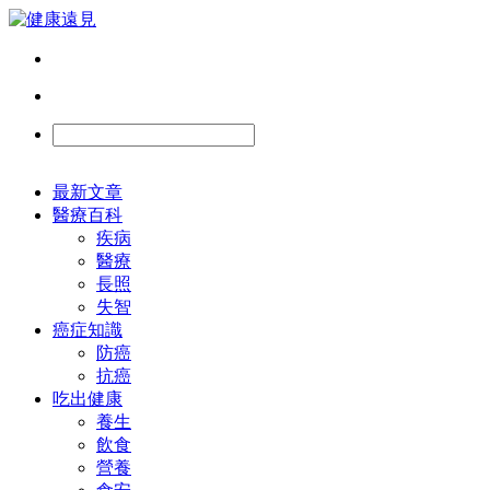
最新文章
醫療百科
疾病
醫療
長照
失智
癌症知識
防癌
抗癌
吃出健康
養生
飲食
營養