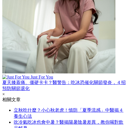
Just For You
夏天膝蓋痛、僵硬卡卡？醫警告：吃冰恐催化關節發炎，４招
預防關節退化
×
相關文章
立秋吃什麼？小心秋老虎！慎防「夏季流感」中醫揭４
養生心法
吹冷氣吃冰也會中暑？醫揭陽暑陰暑差異，教你喝對飲