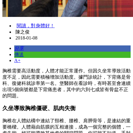
閱讀，對身體好！
陳之俊
2018-01-08
分享
傳送
A+
胸椎需要高活動度，人體才能正常運作。但因久坐常導致活動
度不足，因此需要積極增加活動度。據門診統計，下背痛是骨
科、復健科就診率第一名。堡醫師在看診時，有時甚至會連續
出現5個病號都是下背痛患者，其中約六到七成皆有骨盆不正
的問題。
久坐導致胸椎僵硬、肌肉失衡
胸椎在人體結構中連結了頸椎、腰椎、肩胛骨等，是連結的重
要橋樑。人體藉由筋膜的互相連接，成為一個完整的個體，一