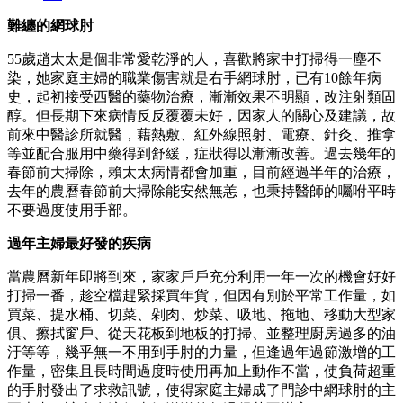
難纏的網球肘
55歲趙太太是個非常愛乾淨的人，喜歡將家中打掃得一塵不
染，她家庭主婦的職業傷害就是右手網球肘，已有10餘年病
史，起初接受西醫的藥物治療，漸漸效果不明顯，改注射類固
醇。但長期下來病情反反覆覆未好，因家人的關心及建議，故
前來中醫診所就醫，藉熱敷、紅外線照射、電療、針灸、推拿
等並配合服用中藥得到舒緩，症狀得以漸漸改善。過去幾年的
春節前大掃除，賴太太病情都會加重，目前經過半年的治療，
去年的農曆春節前大掃除能安然無恙，也秉持醫師的囑咐平時
不要過度使用手部。
過年主婦最好發的疾病
當農曆新年即將到來，家家戶戶充分利用一年一次的機會好好
打掃一番，趁空檔趕緊採買年貨，但因有別於平常工作量，如
買菜、提水桶、切菜、剁肉、炒菜、吸地、拖地、移動大型家
俱、擦拭窗戶、從天花板到地板的打掃、並整理廚房過多的油
汙等等，幾乎無一不用到手肘的力量，但逢過年過節激增的工
作量，密集且長時間過度時使用再加上動作不當，使負荷超重
的手肘發出了求救訊號，使得家庭主婦成了門診中網球肘的主