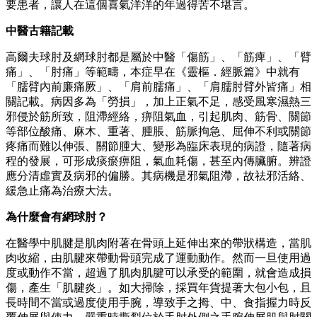
要患者，讓人在這個喜氣洋洋的年過得苦不堪言。
中醫古籍記載
高爾夫球肘及網球肘都是屬於中醫「傷筋」、「筋痺」、「臂
痛」、「肘痛」等範疇，本症早在《靈樞．經脈篇》中就有
「臑臂內前廉痛厥」、「肩前臑痛」、「肩臑肘臂外皆痛」相
關記載。病因多為「勞損」，加上正氣不足，感受風寒濕熱三
邪侵於筋所致，阻滯經絡，痹阻氣血，引起肌肉、筋骨、關節
等部位酸痛、麻木、重著、腫脹、筋脈拘急、屈伸不利或關節
疼痛而難以伸張、關節腫大、變形為臨床表現的病證，隨著病
程的發展，可形成痰瘀痹阻，氣血耗傷，甚至內傳臟腑。辨證
應分清虛實及病邪的偏勝。其病機是邪氣阻滯，故祛邪活絡、
緩急止痛為治療大法。
為什麼會有網球肘？
在醫學中肌腱是肌肉附著在骨頭上延伸出來的帶狀構造，當肌
肉收縮，由肌腱來帶動骨頭完成了運動動作。然而一旦使用過
度或動作不當，超過了肌肉肌腱可以承受的範圍，就會造成損
傷，產生「肌腱炎」。如大掃除，採買年貨提著大包小包，且
長時間不當或過度使用手腕，導致手之拇、中、食指握力時反