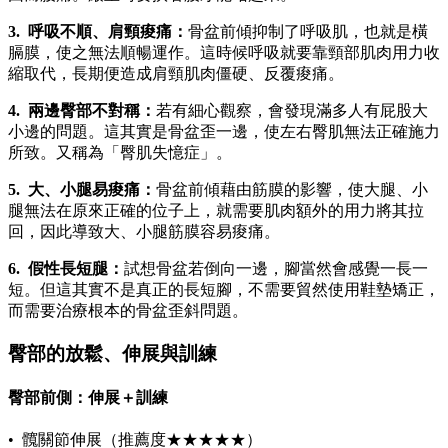
3. 呼吸不順、肩頸痠痛：
骨盆前傾抑制了呼吸肌，也就是橫
膈膜，使之無法順暢運作。這時候呼吸就要靠頸部肌肉用力收
縮取代，長期便造成肩頸肌肉僵硬、反覆痠痛。
4. 兩邊臀部不對稱：
若有細心觀察，會發現滿多人有屁股大
小邊的問題。這其實是骨盆歪一邊，使左右臀肌無法正確施力
所致。又稱為「臀肌失憶症」。
5. 大、小腿易痠痛：
骨盆前傾藉由筋膜的影響，使大腿、小
腿無法在原來正確的位子上，就需要肌肉額外的用力將其拉
回，因此導致大、小腿筋膜容易痠痛。
6. 假性長短腿：
試想骨盆若倒向一邊，腳當然會感覺一長一
短。但這其實不是真正的長短腳，不需要貿然使用鞋墊矯正，
而需要治療根本的骨盆歪斜問題。
臀部的放鬆、伸展與訓練
臀部前側：伸展＋訓練
• 髖關節伸展（推薦度★★★★★）