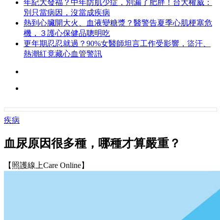
年紀大發福？中年防肌少症，別漏了肥胖！台大權威：
別只當病因，沒當成疾病
熱到心臟開大火、血液變糖漿？醫警告夏季心肌梗塞危
機，３護心保健品聰明吃
更年期忍忍就過？90%女醫師坦言工作受影響，盜汗、
熱潮紅竟藏心血管警訊
疾病
血尿原因很多種，哪種才算嚴重？
【照護線上Care Online】