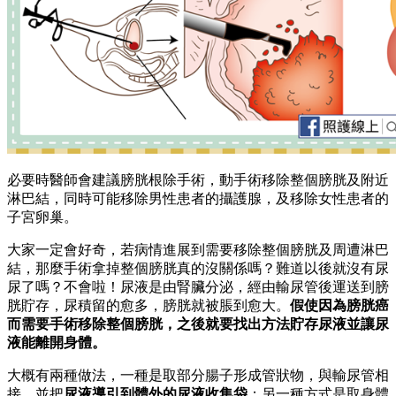
必要時醫師會建議膀胱根除手術，動手術移除整個膀胱及附近
淋巴結，同時可能移除男性患者的攝護腺，及移除女性患者的
子宮卵巢。
大家一定會好奇，若病情進展到需要移除整個膀胱及周遭淋巴
結，那麼手術拿掉整個膀胱真的沒關係嗎？難道以後就沒有尿
尿了嗎？不會啦！尿液是由腎臟分泌，經由輸尿管後運送到膀
胱貯存，尿積留的愈多，膀胱就被脹到愈大。
假使因為膀胱癌
而需要手術移除整個膀胱，之後就要找出方法貯存尿液並讓尿
液能離開身體。
大概有兩種做法，一種是取部分腸子形成管狀物，與輸尿管相
接，並把
尿液導引到體外的尿液收集袋
；另一種方式是取身體