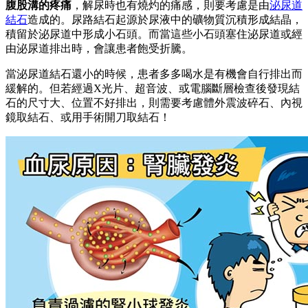
腹股溝的疼痛
，解尿時也有燒灼的痛感，則要考慮是由
泌尿道
結石
造成的。尿路結石起源於尿液中的礦物質沉積形成結晶，
積留於泌尿道中形成小石頭。而當這些小石頭塞住泌尿道或經
由泌尿道排出時，會讓患者飽受折騰。
當泌尿道結石還小的時候，患者多多喝水是有機會自行排出而
緩解的。但若經過X光片、超音波、或電腦斷層檢查後發現結
石的尺寸大、位置不好排出，則需要考慮體外震波碎石、內視
鏡取結石、或用手術開刀取結石！