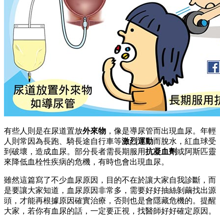
有些人則是在尿道置放
外來物
，像是導尿管而出現血尿。年輕
人則常因為長跑、騎長途自行車等
激烈運動
而脫水，紅血球受
到破壞，造成血尿。部分長者需長期服用
抗凝血劑
或阿斯匹靈
來降低血栓性疾病的危機，有時也會出現血尿。
雖然這篇寫了不少血尿原因，目的不在於讓大家自我診斷，而
是要讓大家知道，血尿原因非常多，需要好好抽絲剝繭找出源
頭，才能再根據原因確實治療，否則也是會隱藏危機的。提醒
大家，若你有血尿的話，一定要正視，找醫師好好確定原因。