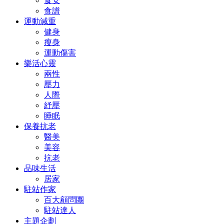
食安
食譜
運動減重
健身
瘦身
運動傷害
樂活心靈
兩性
壓力
人際
紓壓
睡眠
保養抗老
醫美
美容
抗老
品味生活
居家
駐站作家
百大顧問團
駐站達人
主題企劃