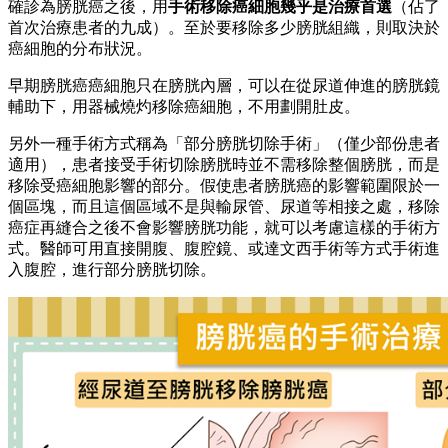
確診為膀胱癌之後，用
手術移除癌細胞幾乎是治療首選
（佔了
首次治療患者的九成）。至於要移除多少膀胱組織，則取決於
癌細胞的分布狀況。
早期膀胱癌癌細胞只在膀胱內層，可以在從尿道伸進的膀胱鏡
輔助下，用器械燒灼移除癌細胞，不用劃開肚皮。
另外一種手術方式稱為「部分膀胱切除手術」（僅少部份患者
適用），患者接受手術切除膀胱時並不需移除整個膀胱，而是
移除受癌細胞影響的部分。假使患者膀胱癌的影響範圍限於一
個區塊，而且這個區域不是與輸尿管、尿道等相接之處，移除
癌症再縫合之後不會影響膀胱功能，就可以考慮這樣的手術方
式。醫師可用直接開腹、腹腔鏡、或達文西手術等方式手術進
入腹腔，進行部分膀胱切除。