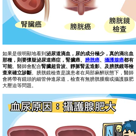
如果是很明顯地看到
泌尿道滴血，尿的成分極少，真的滴出血
那種，則要懷疑泌尿道癌症，腎臟癌、
膀胱癌
、
攝護腺癌
都有
可能
。醫師會配合
腎臟超音波、靜脈腎盂造影、及膀胱鏡等檢
查來確立診斷
。膀胱鏡檢查是讓患者在局部麻醉狀態下，醫師
會將帶有鏡頭的細管伸進尿道，檢查有無膀胱腫瘤或攝護腺肥
大壓迫等問題。