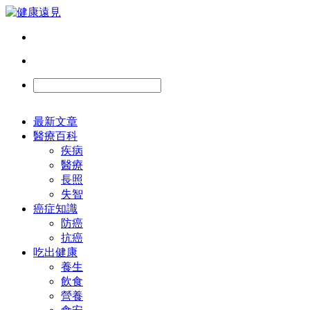
最新文章
醫療百科
疾病
醫療
長照
失智
癌症知識
防癌
抗癌
吃出健康
養生
飲食
營養