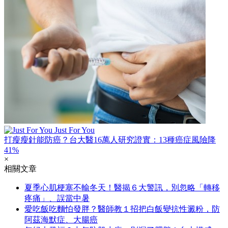
Just For You
打瘦瘦針能防癌？台大醫16萬人研究證實：13種癌症風險降
41%
×
相關文章
夏季心肌梗塞不輸冬天！醫揭６大警訊，別忽略「轉移
疼痛」、誤當中暑
愛吃飯吃麵怕發胖？醫師教１招把白飯變抗性澱粉，防
阿茲海默症、大腸癌