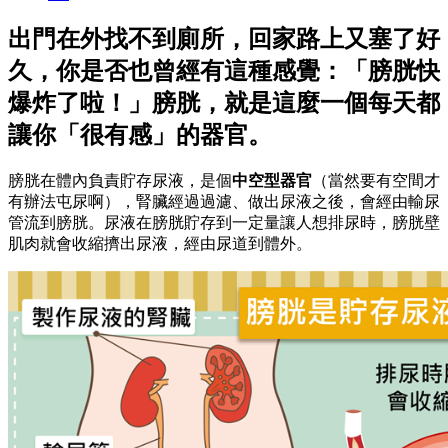
出門在外找不到廁所，回家路上又塞了好
久，你是否也曾經有這種感覺：「膀胱快
爆炸了啦！」膀胱，就是這麼一個每天都
讓你「很有感」的器官。
膀胱在體內負責貯存尿液，是個
中空型器官
（當然要有空間才
有辦法屯尿啊），腎臟經過過濾、做出尿液之後，會經由輸尿
管流到膀胱。尿液在膀胱貯存到一定量讓人想排尿時，膀胱壁
肌肉就會收縮擠出尿液，經由尿道到體外。