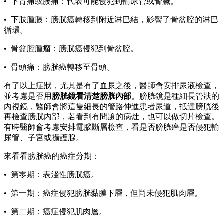
• 下背痛或腰痛：代表可能侵犯到輸尿管或腎臟。
• 下肢腫脹：膀胱癌轉移到附近淋巴結，影響了骨盆腔的淋巴
循環。
• 骨盆腔腫瘤：膀胱癌侵犯到骨盆腔。
• 骨頭痛：膀胱癌轉移至骨頭。
有了以上症狀，尤其是有了血尿之後，醫師會安排尿液檢查，
並考慮是否用
膀胱鏡看清楚膀胱內部
。膀胱鏡是種細長管狀的
內視鏡，醫師會將這隻細長的管路伸進患者尿道，抵達膀胱後
再檢查膀胱內部，若看到有問題的病灶，也可以做切片檢查。
有時醫師會考慮安排電腦斷層檢查，看是否膀胱癌是否侵犯輸
尿管、子宮或攝護腺。
來看看膀胱癌的癌症分期：
• 第零期：表淺性膀胱癌。
• 第一期：癌症侵犯膀胱黏膜下層，但尚未侵犯肌肉層。
• 第二期：癌症侵犯肌肉層。