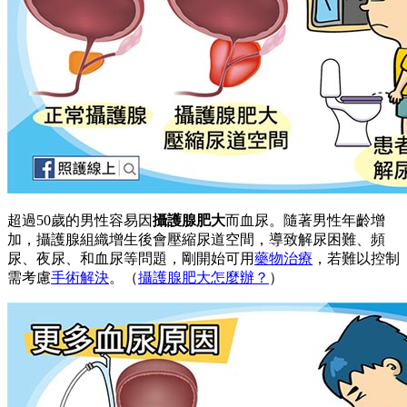
超過50歲的男性容易因
攝護腺肥大
而血尿。隨著男性年齡增
加，攝護腺組織增生後會壓縮尿道空間，導致解尿困難、頻
尿、夜尿、和血尿等問題，剛開始可用
藥物治療
，若難以控制
需考慮
手術
解決
。（
攝護腺肥大怎麼辦？
）