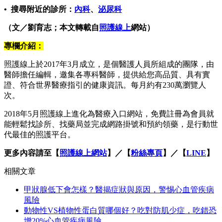
• 搜尋附近的診所：
內科
、
泌尿科
（文／劉育志；本文轉載自
照護線上
網站）
專欄介紹：
照護線上於2017年3月成立，是個醫護人員所組成的團隊，由
醫師擔任編輯，邀集各專科醫師，提供給您高品質、具有實
證、符合世界醫療指引的健康資訊。每月約有230萬瀏覽人
次。
2018年5月照護線上進化為醫療入口網站，免費註冊為會員就
能輕鬆找診所、找藥局並完成網路掛號和預約領藥，是行動世
代最佳的照護平台。
更多內容請至【
照護線上網站
】／【
粉絲專頁
】／【
LINE
】
相關文章
甲狀腺低下會怎樣？醫揭症狀與原因，警惕心血管疾病
風險
動物性VS植物性蛋白質哪個好？吃對防肌少症，吃錯恐
增20%心血管疾病風險