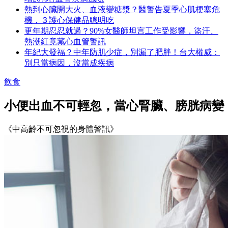
熱到心臟開大火、血液變糖漿？醫警告夏季心肌梗塞危
機，３護心保健品聰明吃
更年期忍忍就過？90%女醫師坦言工作受影響，盜汗、
熱潮紅竟藏心血管警訊
年紀大發福？中年防肌少症，別漏了肥胖！台大權威：
別只當病因，沒當成疾病
飲食
小便出血不可輕忽，當心腎臟、膀胱病變
《中高齡不可忽視的身體警訊》