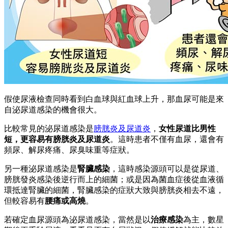
假使尿液檢查同時看到白血球與紅血球上升，那血尿可能是來
自泌尿道感染的機會很大。
比較常見的泌尿道感染是
膀胱炎及尿道炎
，
女性尿道比男性
短，更容易有膀胱炎及尿道炎
。這時患者不僅有血尿，還會有
頻尿、解尿疼痛、尿臭味重等症狀。
另一種泌尿道感染是
腎臟感染
，這時感染源頭可以是從尿道、
膀胱發炎感染後逆行而上的細菌；或是因為菌血症後從血液循
環抵達腎臟的細菌，腎臟感染的症狀大致與膀胱炎相去不遠，
但較容易有
腰痛或高燒
。
若確定血尿源頭為泌尿道感染，當然是以
治療感染
為主，數星