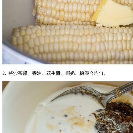
2. 將沙茶醬、醬油、花生醬、椰奶、糖混合均勻。