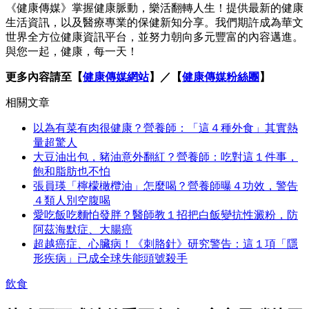
《健康傳媒》掌握健康脈動，樂活翻轉人生！提供最新的健康
生活資訊，以及醫療專業的保健新知分享。我們期許成為華文
世界全方位健康資訊平台，並努力朝向多元豐富的內容邁進。
與您一起，健康，每一天！
更多內容請至【
健康傳媒網站
】／【
健康傳媒粉絲團
】
相關文章
以為有菜有肉很健康？營養師：「這４種外食」其實熱
量超驚人
大豆油出包，豬油意外翻紅？營養師：吃對這１件事，
飽和脂肪也不怕
張員瑛「檸檬橄欖油」怎麼喝？營養師曝４功效，警告
４類人別空腹喝
愛吃飯吃麵怕發胖？醫師教１招把白飯變抗性澱粉，防
阿茲海默症、大腸癌
超越癌症、心臟病！《刺胳針》研究警告：這１項「隱
形疾病」已成全球失能頭號殺手
飲食