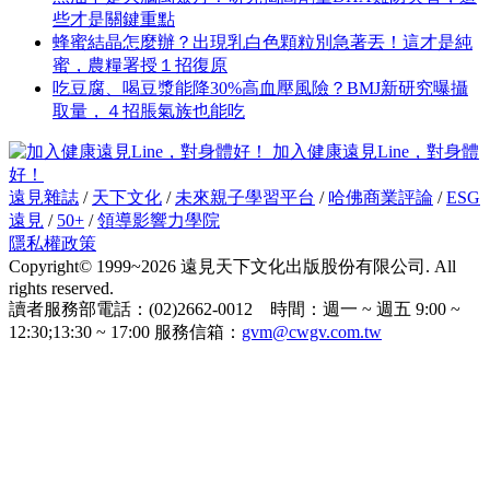
些才是關鍵重點
蜂蜜結晶怎麼辦？出現乳白色顆粒別急著丟！這才是純
蜜，農糧署授１招復原
吃豆腐、喝豆漿能降30%高血壓風險？BMJ新研究曝攝
取量，４招脹氣族也能吃
加入健康遠見Line，對身體
好！
遠見雜誌
/
天下文化
/
未來親子學習平台
/
哈佛商業評論
/
ESG
遠見
/
50+
/
領導影響力學院
隱私權政策
Copyright© 1999~2026 遠見天下文化出版股份有限公司. All
rights reserved.
讀者服務部電話：(02)2662-0012 時間：週一 ~ 週五 9:00 ~
12:30;13:30 ~ 17:00 服務信箱：
gvm@cwgv.com.tw