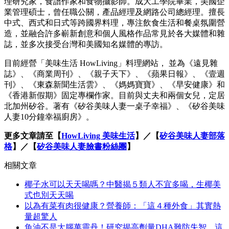
理研究家，食譜作家和食物攝影師。成大工學院畢業，美國企
業管理碩士，曾任職公關，產品經理及網路公司總經理。擅長
中式、西式和日式等跨國界料理，專注飲食生活和餐桌氛圍營
造，並融合許多嶄新創意和個人風格作品常見於各大媒體和雜
誌，並多次接受台灣和美國知名媒體的專訪。
目前經營「美味生活 HowLiving」料理網站， 並為《遠見雜
誌》、《商業周刊》、《親子天下》、《蘋果日報》、《壹週
刊》、《東森新聞生活雲》、《媽媽寶寶》、《早安健康》和
《香港新假期》固定專欄作家。目前與丈夫和兩個女兒，定居
北加州矽谷。著有《矽谷美味人妻一桌子幸福》、《矽谷美味
人妻10分鐘幸福廚房》。
更多文章請至【
HowLiving 美味生活
】／【
矽谷美味人妻部落
格
】／【
矽谷美味人妻臉書粉絲團
】
相關文章
椰子水可以天天喝嗎？中醫揭５類人不宜多喝，生椰美
式也別天天喝
以為有菜有肉很健康？營養師：「這４種外食」其實熱
量超驚人
魚油不是大腦萬靈丹！研究揭高劑量DHA難防失智，這