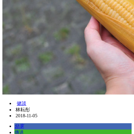
健談
林耘彤
2018-11-05
分享
傳送