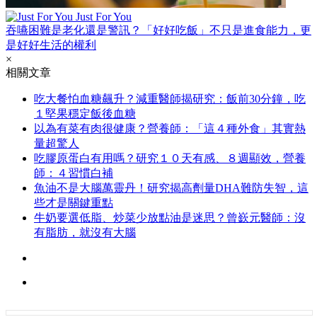
Just For You
吞嚥困難是老化還是警訊？「好好吃飯」不只是進食能力，更
是好好生活的權利
×
相關文章
吃大餐怕血糖飆升？減重醫師揭研究：飯前30分鐘，吃
１堅果穩定飯後血糖
以為有菜有肉很健康？營養師：「這４種外食」其實熱
量超驚人
吃膠原蛋白有用嗎？研究１０天有感、８週顯效，營養
師：４習慣白補
魚油不是大腦萬靈丹！研究揭高劑量DHA難防失智，這
些才是關鍵重點
牛奶要選低脂、炒菜少放點油是迷思？曾嶔元醫師：沒
有脂肪，就沒有大腦