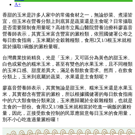
A+
香甜的玉米是許多人家中的常備食材之一，無論炒菜、煮湯皆
宜，但玉米在營養分類上到底算是蔬菜還是主食呢？日常攝取
是否需要限制食用量呢？高雄市立鳳山醫院營養治療科廖嘉音
營養師表示，其實玉米富含豐富的澱粉類，依照國健署公布之
每日飲食指南，玉米屬於全穀雜糧類，食用2又1/3根玉米就相
當於攝取1碗飯的澱粉量喔。
台灣農業技術精良，光是「玉米」又可區分為黃色的甜玉米、
白色或紫色的糯米玉米，甚至有雙色的水果玉米，且不同種類
的玉米口感、甜度差異大，滿足各類飲食需求。然而，在飲食
分類上，玉米到底屬於蔬菜、水果還是主食類呢？
廖嘉音營養師表示，其實無論是甜玉米、糯米玉米還是水果玉
米，其實都含有豐富的澱粉，所以根據國健署的每日飲食指南
中的六大類食物分類來說，玉米應歸屬於全穀雜糧類，也就是
主食的一部份。食用2又1/3條玉米就相當於吃進一碗飯的澱粉
量，因此，正接受飲食控制的民眾應留意每日玉米的食用量，
別不小心吃進過量澱粉囉！