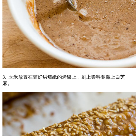
3. 玉米放置在鋪好烘焙紙的烤盤上，刷上醬料並撒上白芝
麻。