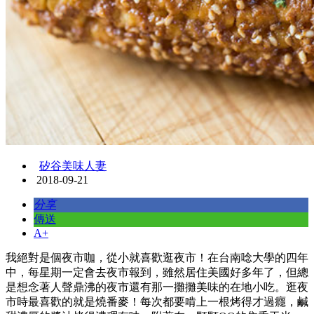
矽谷美味人妻
2018-09-21
分享
傳送
A+
我絕對是個夜市咖，從小就喜歡逛夜市！在台南唸大學的四年
中，每星期一定會去夜市報到，雖然居住美國好多年了，但總
是想念著人聲鼎沸的夜市還有那一攤攤美味的在地小吃。逛夜
市時最喜歡的就是燒番麥！每次都要啃上一根烤得才過癮，鹹