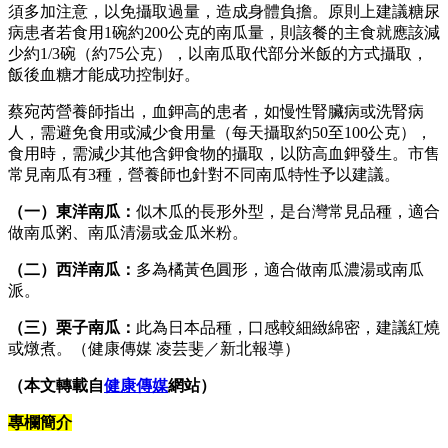
須多加注意，以免攝取過量，造成身體負擔。原則上建議糖尿
病患者若食用1碗約200公克的南瓜量，則該餐的主食就應該減
少約1/3碗（約75公克），以南瓜取代部分米飯的方式攝取，
飯後血糖才能成功控制好。
蔡宛芮營養師指出，血鉀高的患者，如慢性腎臟病或洗腎病
人，需避免食用或減少食用量（每天攝取約50至100公克），
食用時，需減少其他含鉀食物的攝取，以防高血鉀發生。市售
常見南瓜有3種，營養師也針對不同南瓜特性予以建議。
（一）東洋南瓜：
似木瓜的長形外型，是台灣常見品種，適合
做南瓜粥、南瓜清湯或金瓜米粉。
（二）西洋南瓜：
多為橘黃色圓形，適合做南瓜濃湯或南瓜
派。
（三）栗子南瓜：
此為日本品種，口感較細緻綿密，建議紅燒
或燉煮。（健康傳媒 凌芸斐／新北報導）
（本文轉載自
健康傳媒
網站）
專欄簡介