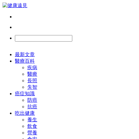
最新文章
醫療百科
疾病
醫療
長照
失智
癌症知識
防癌
抗癌
吃出健康
養生
飲食
營養