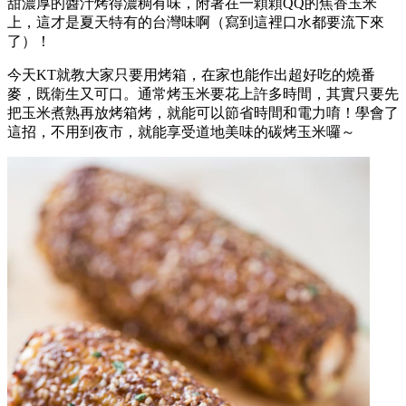
甜濃厚的醬汁烤得濃稠有味，附著在一顆顆QQ的焦香玉米
上，這才是夏天特有的台灣味啊（寫到這裡口水都要流下來
了）！
今天KT就教大家只要用烤箱，在家也能作出超好吃的燒番
麥，既衛生又可口。通常烤玉米要花上許多時間，其實只要先
把玉米煮熟再放烤箱烤，就能可以節省時間和電力唷！學會了
這招，不用到夜市，就能享受道地美味的碳烤玉米囉～