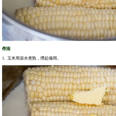
作法
1. 玉米用滾水煮熟，撈起備用。