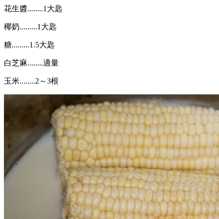
花生醬........1大匙
椰奶.........1大匙
糖.........1.5大匙
白芝麻........適量
玉米........2～3根