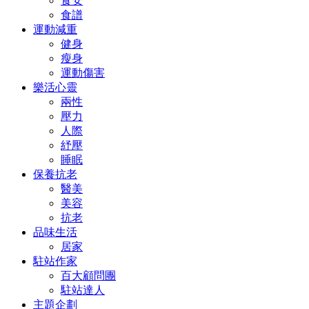
食安
食譜
運動減重
健身
瘦身
運動傷害
樂活心靈
兩性
壓力
人際
紓壓
睡眠
保養抗老
醫美
美容
抗老
品味生活
居家
駐站作家
百大顧問團
駐站達人
主題企劃