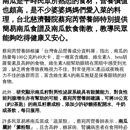
南瓜是平時民眾所熟悉的食材，營養價值
也頗高，是不少婆婆媽媽們愛入菜的料
理，台北慈濟醫院蔡宛芮營養師特別提供
簡易南瓜食譜及南瓜飲食衛教，教導民眾
能夠吃得健康又安心。
蔡宛芮營養師根據「台灣食品營養成分資料庫」指出，南瓜的
熱量每100公克約49大卡，是一種富含纖維、維生素A、beta胡
蘿蔔素及高鉀的食物。維生素A能幫助眼睛在黑暗中感受到光
源，缺乏將會導致夜晚視力不佳。對常使用3C產品或夜晚視
力不佳的族群而言，富含維生素A的南瓜無疑是保養眼睛的好
食物。
此外，
研究顯示南瓜籽對男性泌尿系統具有殺菌能力、對良性
前列腺增生亦有幫助的可能，蔡宛芮營養師建議，可將10公克
（約2茶匙）的南瓜籽磨成粉，添加少許砂糖搭配開水、牛奶
或茶飲，每日服用
。
許多民眾易將南瓜當成「蔬菜類」，蔡宛芮營養師表示，
南瓜
屬於「澱粉類」
，且含高鉀，糖尿病、腎臟病患者在食用時必