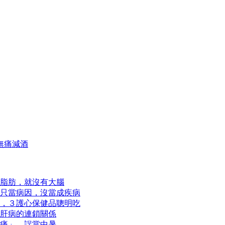
無痛減酒
脂肪，就沒有大腦
只當病因，沒當成疾病
，３護心保健品聰明吃
肝病的連鎖關係
痛」、誤當中暑