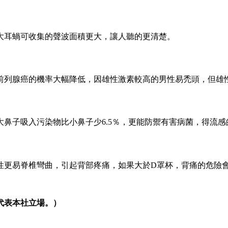
大耳蝸可收集的聲波面積更大，讓人聽的更清楚。
患前列腺癌的機率大幅降低，因雄性激素較高的男性易禿頭，但雄
鼻子吸入污染物比小鼻子少6.5％，更能防禦有害病菌，得流感
性更易脊椎彎曲，引起背部疼痛，如果大於D罩杯，背痛的危險
代表本社立場。）