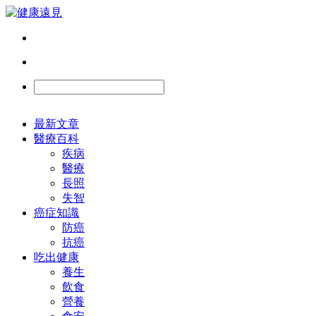
最新文章
醫療百科
疾病
醫療
長照
失智
癌症知識
防癌
抗癌
吃出健康
養生
飲食
營養