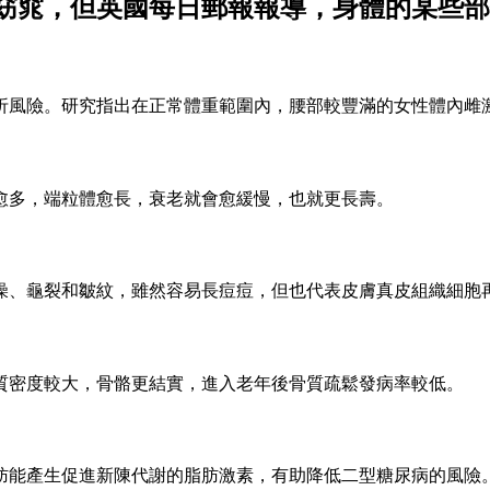
窈窕，但英國每日郵報報導，身體的某些部
折風險。研究指出在正常體重範圍內，腰部較豐滿的女性體內雌
愈多，端粒體愈長，衰老就會愈緩慢，也就更長壽。
燥、龜裂和皺紋，雖然容易長痘痘，但也代表皮膚真皮組織細胞
質密度較大，骨骼更結實，進入老年後骨質疏鬆發病率較低。
肪能產生促進新陳代謝的脂肪激素，有助降低二型糖尿病的風險