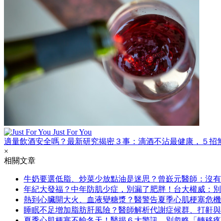
Just For You
適量飲酒安全嗎？最新研究揭密３事：滴酒不沾最健康，５招
×
相關文章
牛奶要選低脂、炒菜少放點油是迷思？曾嶔元醫師：沒有
年紀大發福？中年防肌少症，別漏了肥胖！台大權威：別
熱到心臟開大火、血液變糖漿？醫警告夏季心肌梗塞危機
睡眠不足增加脂肪肝風險？醫師解析代謝症候群、打鼾與
夏季心肌梗塞不輸冬天！醫揭６大警訊，別忽略「轉移疼