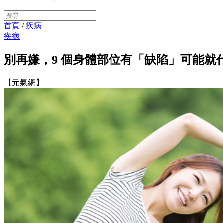
首頁
/
疾病
疾病
別再嫌，9 個身體部位有「缺陷」可能就
【元氣網】