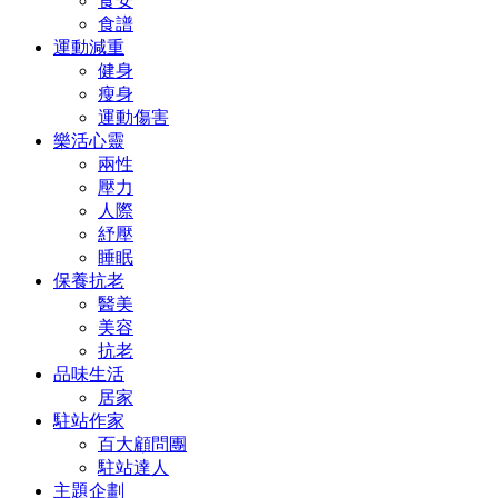
食安
食譜
運動減重
健身
瘦身
運動傷害
樂活心靈
兩性
壓力
人際
紓壓
睡眠
保養抗老
醫美
美容
抗老
品味生活
居家
駐站作家
百大顧問團
駐站達人
主題企劃