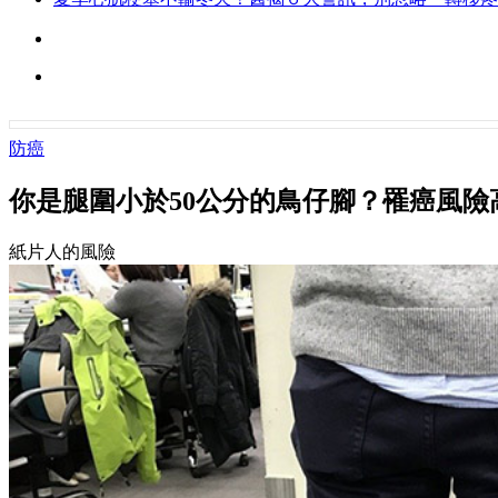
防癌
你是腿圍小於50公分的鳥仔腳？罹癌風險
紙片人的風險