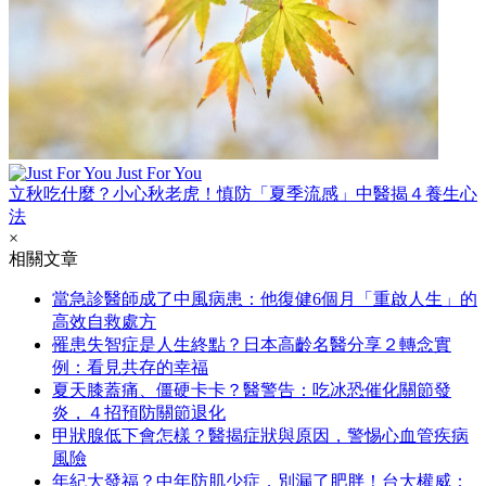
Just For You
立秋吃什麼？小心秋老虎！慎防「夏季流感」中醫揭４養生心
法
×
相關文章
當急診醫師成了中風病患：他復健6個月「重啟人生」的
高效自救處方
罹患失智症是人生終點？日本高齡名醫分享２轉念實
例：看見共存的幸福
夏天膝蓋痛、僵硬卡卡？醫警告：吃冰恐催化關節發
炎，４招預防關節退化
甲狀腺低下會怎樣？醫揭症狀與原因，警惕心血管疾病
風險
年紀大發福？中年防肌少症，別漏了肥胖！台大權威：