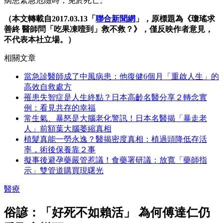
病患緊急危險時，免於死亡。
（本文轉載自2017.03.13「
聯合新聞網
」，原標題為《瓊瑤求
善終 醫師問「吃果凍噎到」救不救？》，僅反映作者意見，
不代表本社立場。）
相關文章
當急診醫師成了中風病患：他復健6個月「重啟人生」的
高效自救處方
罹患失智症是人生終點？日本高齡名醫分享２轉念實
例：看見共存的幸福
常生氣、暴怒是大腦老化警訊！日本名醫揭「暴走老
人」前額葉大腦萎縮真相
植髮真能一勞永逸？醫揭密度真相：植過頭降低存活
率，術後保養靠２事
擬事後避孕藥嚴管惹議！食藥署研議：放寬「藥師指
示」雙管道購買現曙光
醫療
俗諺：「好死不如賴活」 為何傅達仁仍