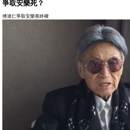
爭取安樂死？
傅達仁爭取安樂善終權