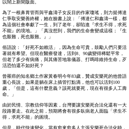
以鬧上新聞版面。
為了一根鼻胃管而與平鑫濤子女反目的作家瓊瑤，則力挺傅達
仁爭取安樂善終權，她在臉書上說：「傅達仁和鑫濤一樣，都
為這個社會奉獻了一生，到了老年，卻陷進『求生不得，求死
不能』的境地。」「真沒想到，我們的生命會變成這樣；『生
也艱難，死也艱難。』」
俗語說：「好死不如賴活」，因為生命可貴，鼓勵人們只要活
著就有希望。但現在醫療發達，活到8、90歲變得稀鬆平常，
但老了多少有病痛，與其痛苦地靠儀器、打嗎啡維持生命，歹
活恐怕還不如好死？
曾罹癌的知名鄉土作家黃春明今年83歲，贊成安樂死的他曾語
重心長說，如果是躺在床上插管打點滴，他也可以活到100
歲，「但是，這有什麼意義？該死就要死，現在有很多人工壽
命。」
由於民情、宗教信仰等因素，台灣要讓安樂死合法化還有一大
段路要走。在此之前，預期將會有很多臥病老人面臨「求生不
得，求死不能」的困境。
但是，時代快速變化，當有愈來愈多人主張安樂死合法化時，