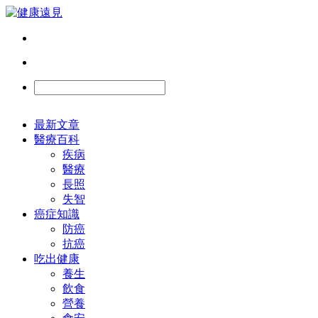
最新文章
醫療百科
疾病
醫療
長照
失智
癌症知識
防癌
抗癌
吃出健康
養生
飲食
營養