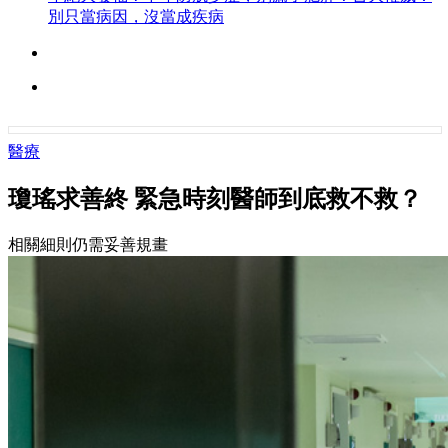
別只當病因，沒當成疾病
醫療
瓊瑤求善終 緊急時刻醫師到底救不救？
相關細則仍需妥善規畫