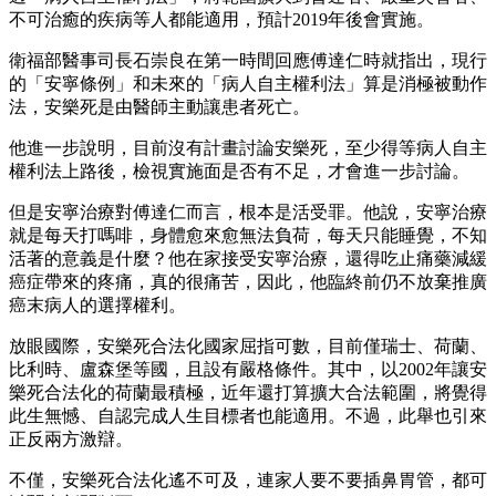
不可治癒的疾病等人都能適用，預計2019年後會實施。
衛福部醫事司長石崇良在第一時間回應傅達仁時就指出，現行
的「安寧條例」和未來的「病人自主權利法」算是消極被動作
法，安樂死是由醫師主動讓患者死亡。
他進一步說明，目前沒有計畫討論安樂死，至少得等病人自主
權利法上路後，檢視實施面是否有不足，才會進一步討論。
但是安寧治療對傅達仁而言，根本是活受罪。他說，安寧治療
就是每天打嗎啡，身體愈來愈無法負荷，每天只能睡覺，不知
活著的意義是什麼？他在家接受安寧治療，還得吃止痛藥減緩
癌症帶來的疼痛，真的很痛苦，因此，他臨終前仍不放棄推廣
癌末病人的選擇權利。
放眼國際，安樂死合法化國家屈指可數，目前僅瑞士、荷蘭、
比利時、盧森堡等國，且設有嚴格條件。其中，以2002年讓安
樂死合法化的荷蘭最積極，近年還打算擴大合法範圍，將覺得
此生無憾、自認完成人生目標者也能適用。不過，此舉也引來
正反兩方激辯。
不僅，安樂死合法化遙不可及，連家人要不要插鼻胃管，都可