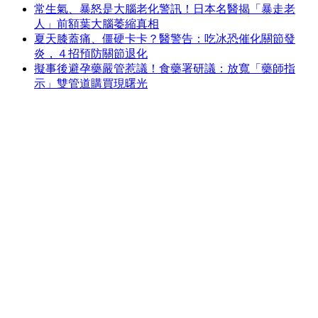
常生氣、暴怒是大腦老化警訊！日本名醫揭「暴走老
人」前額葉大腦萎縮真相
夏天膝蓋痛、僵硬卡卡？醫警告：吃冰恐催化關節發
炎，４招預防關節退化
擬事後避孕藥嚴管惹議！食藥署研議：放寬「藥師指
示」雙管道購買現曙光