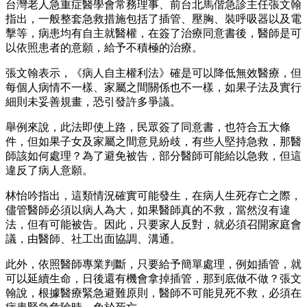
台灣老人急重症醫學會常務理事、前台北馬偕急診主任張文翰
指出，一般整套急救措施包括了插管、壓胸、裝呼吸器以及電
擊等，病患均有自主就醫權，在簽了治療同意書後，醫師是可
以依照患者的意願，給予不積極的治療。
張文翰表示，《病人自主權利法》確是可以降低無效醫療，但
每個人病情不一樣、家屬之間關係也不一樣，如果子法及實行
細則未妥善規畫，恐引發許多爭議。
舉例來說，此法即使上路，民眾簽了同意書，也符合五大條
件，但如果子女及家屬之間意見紛歧，有些人堅持急救，那醫
師該如何處理？為了避免被告，部分醫師可能給以急救，但這
違反了病人意願。
林怡吟指出，這類情況確實可能發生，在病人生死存亡之際，
儘管醫師必須以病人為大，如果醫師真的不救，當然沒有違
法，但有可能被告。因此，只要家人反對，就必須召開家庭會
議，由醫師、社工出面協調、溝通。
此外，依照醫師專業判斷，只要給予簡單處理，例如插管，就
可以延續生命，日後還有機會拿掉插管，那到底做不做？張文
翰說，根據醫療緊急避難原則，醫師不可能見死不救，必須在