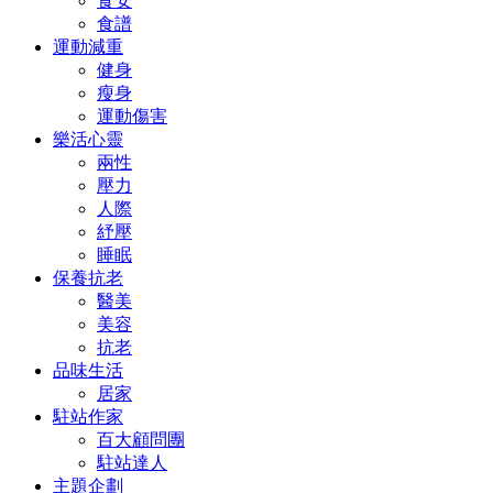
食安
食譜
運動減重
健身
瘦身
運動傷害
樂活心靈
兩性
壓力
人際
紓壓
睡眠
保養抗老
醫美
美容
抗老
品味生活
居家
駐站作家
百大顧問團
駐站達人
主題企劃