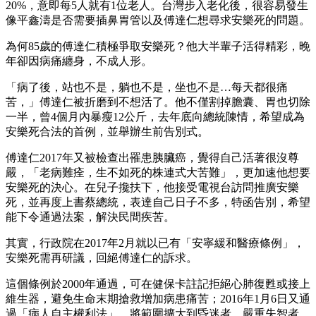
20%，意即每5人就有1位老人。台灣步入老化後，很容易發生
像平鑫濤是否需要插鼻胃管以及傅達仁想尋求安樂死的問題。
為何85歲的傅達仁積極爭取安樂死？他大半輩子活得精彩，晚
年卻因病痛纏身，不成人形。
「病了後，站也不是，躺也不是，坐也不是…每天都很痛
苦，」傅達仁被折磨到不想活了。他不僅割掉膽囊、胃也切除
一半，曾4個月內暴瘦12公斤，去年底向總統陳情，希望成為
安樂死合法的首例，並舉辦生前告別式。
傅達仁2017年又被檢查出罹患胰臟癌，覺得自己活著很沒尊
嚴，「老病難痊，生不如死的株連式大苦難」，更加速他想要
安樂死的決心。在兒子攙扶下，他接受電視台訪問推廣安樂
死，並再度上書蔡總統，表達自己日子不多，特函告別，希望
能下令通過法案，解決民間疾苦。
其實，行政院在2017年2月就以已有「安寧緩和醫療條例」，
安樂死需再研議，回絕傅達仁的訴求。
這個條例於2000年通過，可在健保卡註記拒絕心肺復甦或接上
維生器，避免生命末期搶救增加病患痛苦；2016年1月6日又通
過「病人自主權利法」，將範圍擴大到昏迷者、嚴重失智者、