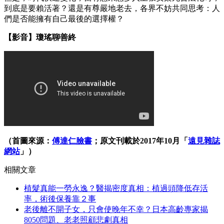
到底是要賴活著？還是有尊嚴地老去，各界不妨共同思考：人
們是否能擁有自己最後的選擇權？
【影音】瓊瑤聊善終
（首圖來源：
傅達仁臉書
；原文刊載於2017年10月「
遠見雜誌
網站
」）
相關文章
植髮真能一勞永逸？醫揭密度真相：植過頭降低存活
率，術後保養靠２事
老後離不開子女，只會使晚年不幸？日本高齡專家揭
8050問題、老老照顧悲劇真相