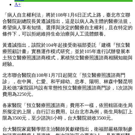
A+
「病人自主權利法」將於108年1月6日正式上路，臺北市立聯
合醫院副總院長黃遵誠指出，這是以病人為主體的醫療法規，
希望病人享有知情、選擇與決定的醫療自主權利，且在特定的
條件下，可以拒絕維持生命治療與人工流體餵養。
黃遵誠指出，該院於104年起接受衛福部委託「建構『預立醫
療照顧計畫』實務運作模式研究」並於105年進行試辦發展本
土預立醫療照護諮商模式，累積預立醫療照護諮商相關知能與
經驗。
北市聯合醫院自108年1月7日起開立「預立醫療照護諮商門
診」，在中興、仁愛、和平婦幼、忠孝、陽明、林森中醫昆明
及松德7家院區均設有常態性預立醫療照護諮商門診，1次諮詢
費用為2250元。
各家醫院「預立醫療照護諮商」費用不一樣，依照轄區衛生局
所擬定的上限，自行訂出費用。以台北市為例，衛生局制訂上
限為3500元，至少諮詢1小時，台大醫院就收3500元。
台大醫院家庭醫學部主治醫師黃獻樑指出，衛福部嚴格限制參