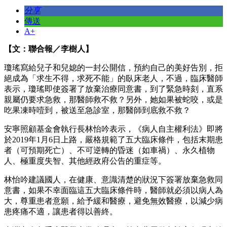
分享
傳送
A+
【文：聯合報／李樹人】
瓊瑤寫給兒子和兒媳的一封公開信，預約自己的美好告別，拒
絕成為「求生不得，求死不能」的臥床老人，不過，臨床醫師
表示，瓊瑤即使簽署了放棄治療同意書，到了緊急時刻，直系
親屬仍要求急救，那醫師救不救？另外，她如果被蛇咬，或是
吃果凍時噎到，被送至急診室，那醫師到底救不救？
安寧照顧基金會執行長林怡吟表示，《病人自主權利法》即將
於2019年1月6日上路，嚴格規範了五大臨床條件，包括末期患
者（可預期死亡）、不可逆轉的昏迷（如車禍）、永久植物
人、極重度失智、其他經政府公告的重症等。
林怡吟建議國人，在健康、意識清楚的狀況下簽署放棄急救同
意書，如果不幸面臨這五大臨床條件時，醫師就必須以病人為
大，尊重患者意願，給予緩和醫療，避免無效醫療，以減少病
患疼痛不適，讓患者得以善終。