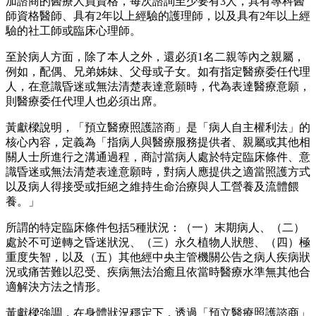
加諮商的醫療人員資格，每次諮詢至少要有3人，具有專科醫
師資格醫師、具有2年以上經驗的護理師，以及具有2年以上經
驗的社工師或臨床心理師。
至於病人方面，除了本人之外，還必須1名二親等內之親屬，
例如，配偶、兄弟姊妹、父母或子女。如有指定醫療委任代理
人，在意識昏迷或無法清楚表達意願時，代為表達醫療意願，
則醫療委任代理人也必須出席。
黃獻樑說明，「預立醫療照護諮商」是「病人自主權利法」的
核心內容，定義為「指病人與醫療服務提供者、親屬或其他相
關人士所進行之溝通過程，商討當病人處於特定臨床條件、意
識昏迷或無法清楚表達意願時，對病人應提供之適當照護方式
以及病人得接受或拒絕之維持生命治療與人工營養及流體餵
養。」
所謂的特定臨床條件包括5種狀況：（一）末期病人、（二）
處於不可逆轉之昏迷狀況、（三）永久植物人狀態、（四）極
重度失智，以及（五）其他經中央主管機關公告之病人疾病狀
況或痛苦難以忍受、疾病無法治癒且依當時醫療水準無其他合
適解決方法之情形。
黃獻樑強調，在身體狀況穩定下，透過「預立醫療照護諮商」