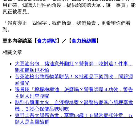
用正確、知識與理性的角度，提供給閱聽大眾，讓「事實」能
真正被看見。
「報真導正」四個字，我們所寫，我們負責，更希望你們看
到。
更多內容請至【
食力網站
】／【
食力粉絲團
】
相關文章
大豆油出包，豬油意外翻紅？營養師：吃對這１件事，
飽和脂肪也不怕
苦茶油檢出致癌物苯駢芘！８批產品下架回收，問題源
頭曝光
張員瑛「檸檬橄欖油」怎麼喝？營養師曝４功效，警告
４類人別空腹喝
熱到心臟開大火、血液變糖漿？醫警告夏季心肌梗塞危
機，３護心保健品聰明吃
東野圭吾大腸癌過世，享壽68歲！６異常症狀注意、５
類人是高風險群