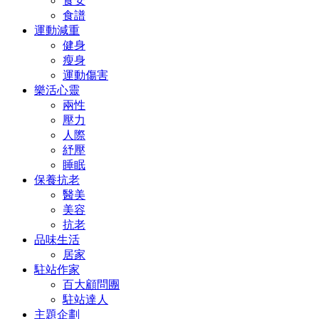
食安
食譜
運動減重
健身
瘦身
運動傷害
樂活心靈
兩性
壓力
人際
紓壓
睡眠
保養抗老
醫美
美容
抗老
品味生活
居家
駐站作家
百大顧問團
駐站達人
主題企劃