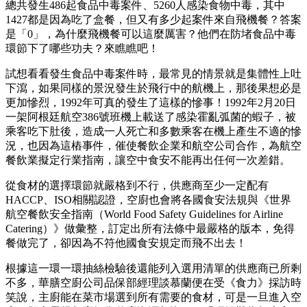
總共發生486起食品中毒案件、5260人感染食物中毒，其中
1427都是因為吃了盒餐，但又有多少起案件來自飛機餐？答案
是「0」，為什麼飛機餐可以這麼厲害？他們在防堵食品中毒
環節下了哪些功夫？來瞧瞧吧！
試想看看發生食品中毒案件時，最常見的情景就是集體性上吐
下瀉，如果同樣的景況發生於飛行中的航機上，那後果想必是
更加慘烈，1992年可真的發生了這樣的慘事！1992年2月20日
一架阿根廷航空386號班機上載送了感染霍亂弧菌的蝦子，被
乘客吃下肚後，造成一人死亡和多數乘客在機上產生不適的慘
況，也因為這樁事件，催使餐飲企業和航空公司合作，為航空
餐飲業擬定行業指南，讓空中食安不能再出任何一次差錯。
從食材的選擇環節就嚴格到不行，供應商至少一定配有
HACCP、ISO相關認證，空廚也會將各國食安法規與《世界
航空餐飲安全指南（World Food Safety Guidelines for Airline
Catering）》做彙整，訂定出所有法條中最嚴格的版本，免得
餐做完了，卻因為不符他國食安規定而飛不出去！
根據這一環一環抽絲檢驗後還能列入選用清單的供應商已所剩
不多，華膳空廚公司品保部經理談慕蘭便在受《食力》採訪時
笑說，主廚能在菜市場選到所有需要的食材，可是一旦進入空