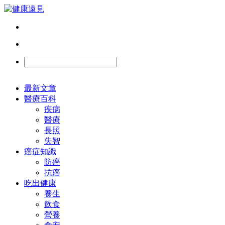
最新文章
醫療百科
疾病
醫療
長照
失智
癌症知識
防癌
抗癌
吃出健康
養生
飲食
營養