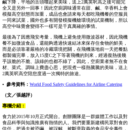
鹹下降，平地的舌頭嚐起來美味，送上2萬英呎高之後可能完
全又是另外一回事！因此空廚調味通常在甜、鹹、辛香料上會
模擬高空狀態而加重，成品也會請來每天都吃飛機餐的空服員
一同來試菜，國外也多有開發模擬機艙環境的試菜機制，所以
高空中味覺會變得不一樣可是千真萬確的事情。
最後為了因應飛安考量，飛機上避免使用微波器材，因此飛機
餐不如微波食品，還能夠透過快速結冰來保存住食物的鮮美，
而是必須靠著嚴格的冷藏環境把關，在飛機落地前一天把餐點
都製備完畢，放入15度C之下等著飛機的到來，經過復熱後幾
乎該脆的不脆、該綠的也都不綠了，因此，空廚業者無不在食
材、菜式、調味上費盡心思，把現煮一樣熱騰騰的美味，送上
2萬英呎高空陪您度過一次獨特的旅途。
• 參考資料：
World Food Safety Guidelines for Airline Catering
（文／張越評）
專欄介紹：
食力於2015年10月正式開台。創辦團隊是一群媒體工作以及對
食品科學與知識推廣有熱情的人。我們要重新建構民眾對食的
信任，把過去被恐嚇、被誤解、被斷章取義的食品安全事件，