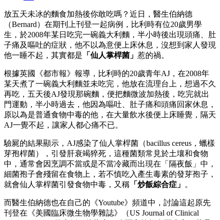
放五天未冰的麵食加熱後你敢吃嗎？近日，醫生伯納德
（Bernard）在期刊上刊登一起病例，比利時有位20歲男學
生，於2008年某日吃完一碗義大利麵，半小時後出現頭痛、肚
子痛及嘔吐的症狀，他不以為意便上床休息，沒想到家人發現
他一睡不起，其實都是
「仙人掌桿菌」
惹的禍。
根據英國《都市報》報導，比利時的20歲青年AJ，在2008年
某天煮了一碗義大利麵並未吃完，他放在流理台上，想過不久
再吃，五天後AJ發現那碗麵，便把麵微波加熱後，吃完就出
門運動，半小時過去，他因為嘔吐、肚子痛和頭痛回家休息，
原以為是普通食物中毒的他，在大量飲水後便上床睡覺，隔天
AJ一覺不起，讓家人都心痛不已。
驗屍的結果顯示，AJ感染了仙人掌桿菌（bacillus cereus，蠟樣
芽孢桿菌），引發肝衰竭猝死，這種菌類常見於土壤和食物
中，通常會因烹調不當或是不當冷藏而出現在「隔夜飯」中，
細菌孢子會殘留在食物上，若不慎吃入產生毒素的發芽孢子，
就會仙人掌桿菌引發食物中毒，又稱
「炒飯綜合症」
。
而醫生伯納德也在自己的《Youtube》頻道中，討論這起原先
刊登在《美國臨床微生物學雜誌》（US Journal of Clinical