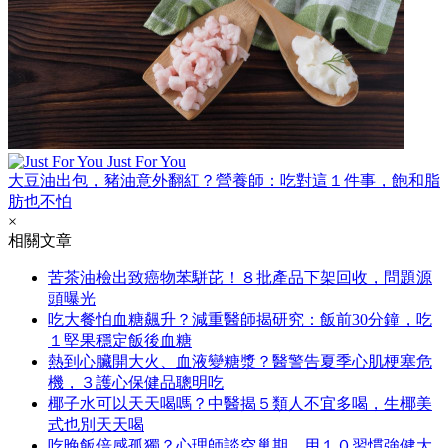
Just For You
大豆油出包，豬油意外翻紅？營養師：吃對這１件事，飽和脂
肪也不怕
×
相關文章
苦茶油檢出致癌物苯駢芘！８批產品下架回收，問題源
頭曝光
吃大餐怕血糖飆升？減重醫師揭研究：飯前30分鐘，吃
１堅果穩定飯後血糖
熱到心臟開大火、血液變糖漿？醫警告夏季心肌梗塞危
機，３護心保健品聰明吃
椰子水可以天天喝嗎？中醫揭５類人不宜多喝，生椰美
式也別天天喝
吃晚飯倍感孤獨？心理師談空巢期，用１０習慣強健大