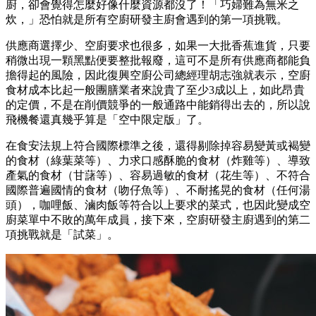
廚，卻會覺得怎麼好像什麼資源都沒了！「巧婦難為無米之
炊，」恐怕就是所有空廚研發主廚會遇到的第一項挑戰。
供應商選擇少、空廚要求也很多，如果一大批香蕉進貨，只要
稍微出現一顆黑點便要整批報廢，這可不是所有供應商都能負
擔得起的風險，因此復興空廚公司總經理胡志強就表示，空廚
食材成本比起一般團膳業者來說貴了至少3成以上，如此昂貴
的定價，不是在削價競爭的一般通路中能銷得出去的，所以說
飛機餐還真幾乎算是「空中限定版」了。
在食安法規上符合國際標準之後，還得剔除掉容易變黃或褐變
的食材（綠葉菜等）、力求口感酥脆的食材（炸雞等）、導致
產氣的食材（甘藷等）、容易過敏的食材（花生等）、不符合
國際普遍國情的食材（吻仔魚等）、不耐搖晃的食材（任何湯
頭），咖哩飯、滷肉飯等符合以上要求的菜式，也因此變成空
廚菜單中不敗的萬年成員，接下來，空廚研發主廚遇到的第二
項挑戰就是「試菜」。