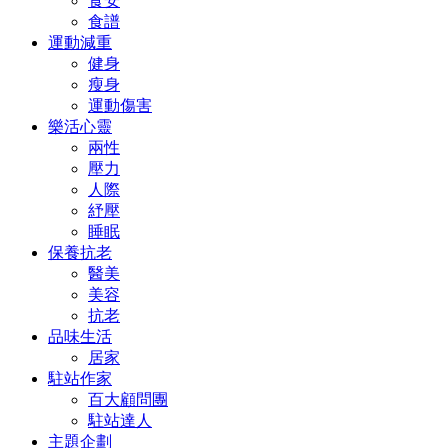
食安
食譜
運動減重
健身
瘦身
運動傷害
樂活心靈
兩性
壓力
人際
紓壓
睡眠
保養抗老
醫美
美容
抗老
品味生活
居家
駐站作家
百大顧問團
駐站達人
主題企劃