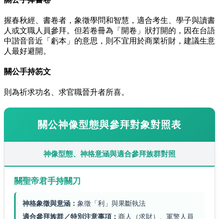
握春秋經、書卷者，象徵學問和智慧，適合考生、學子與讀書
人或文職人員參拜。但若卷冊為「開卷」狀打開的，因在台語
中諧音音近「虧本」的意思，則不宜用於商業祈財，建議生意
人最好避開。
關公手持笏文
則為祈求功名、求官職晉升者所喜。
關公神像型態與參拜對象對照表
神像型態、神格意涵與適合參拜族群對照
關聖帝君手持關刀
神格象徵與意涵：
象徵「利」與果斷執法
適合參拜族群／特別注意事項：
商人（求財）、軍警人員