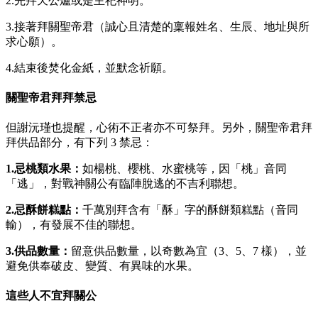
2.先拜天公爐或是主祀神明。
3.接著拜關聖帝君（誠心且清楚的稟報姓名、生辰、地址與所
求心願）。
4.結束後焚化金紙，並默念祈願。
關聖帝君拜拜禁忌
但謝沅瑾也提醒，心術不正者亦不可祭拜。另外，關聖帝君拜
拜供品部分，有下列 3 禁忌：
1.忌桃類水果：
如楊桃、櫻桃、水蜜桃等，因「桃」音同
「逃」，對戰神關公有臨陣脫逃的不吉利聯想。
2.忌酥餅糕點：
千萬別拜含有「酥」字的酥餅類糕點（音同
輸），有發展不佳的聯想。
3.供品數量：
留意供品數量，以奇數為宜（3、5、7 樣），並
避免供奉破皮、變質、有異味的水果。
這些人不宜拜關公