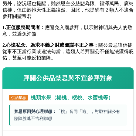
另外，謝沅瑾也提醒，雖然恩主公慈悲為懷、福澤萬民、廣納
信徒，但由於祂天性正義凜然。因此，他提醒有 2 類人不適合
參拜關聖帝君：
1.
正值服喪期間者：
應避免入廟參拜，以示對神明與先人的敬
意，並避免沖煞。
2.
心懷私念、為求不義之財或圖謀不正之事：
關公最忌諱信徒
從事不正當行業或違法勾當，這類人若拜關公不僅無法獲得庇
佑，甚至可能反招業障。
拜關公供品禁忌與不宜參拜對象
桃類水果（楊桃、櫻桃、水蜜桃等）
供品禁忌
禁忌原因與心理聯想：
「桃」音同「逃」，對戰神關公有
臨陣脫逃不吉利聯想