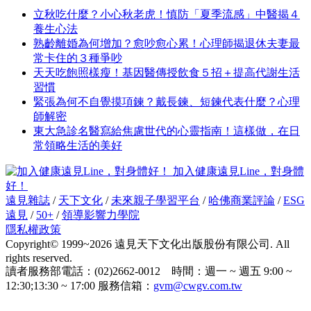
立秋吃什麼？小心秋老虎！慎防「夏季流感」中醫揭４
養生心法
熟齡離婚為何增加？愈吵愈心累！心理師揭退休夫妻最
常卡住的３種爭吵
天天吃飽照樣瘦！基因醫傳授飲食５招＋提高代謝生活
習慣
緊張為何不自覺摸項鍊？戴長鍊、短鍊代表什麼？心理
師解密
東大急診名醫寫給焦慮世代的心靈指南！這樣做，在日
常領略生活的美好
加入健康遠見Line，對身體
好！
遠見雜誌
/
天下文化
/
未來親子學習平台
/
哈佛商業評論
/
ESG
遠見
/
50+
/
領導影響力學院
隱私權政策
Copyright© 1999~2026 遠見天下文化出版股份有限公司. All
rights reserved.
讀者服務部電話：(02)2662-0012 時間：週一 ~ 週五 9:00 ~
12:30;13:30 ~ 17:00 服務信箱：
gvm@cwgv.com.tw