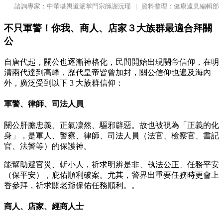
諮詢專家：中華堪輿道派掌門宗師謝沅瑾 ｜ 資料整理：健康遠見編輯部
不只軍警！你我、商人、店家３大族群最適合拜關
公
自唐代起，關公也逐漸神格化，民間開始出現關帝信仰，在明
清兩代達到高峰，歷代皇帝皆曾加封，關公信仰也遍及海內
外，廣泛受到以下 3 大族群信仰：
軍警、律師、司法人員
關公肝膽忠義、正氣凜然、驅邪辟惡。故也被視為「正義的化
身」，是軍人、警察、律師、司法人員（法官、檢察官、書記
官、法警等）的保護神。
能幫助避官災、斬小人，祈求明辨是非、執法公正、任務平安
（保平安），庇佑順利破案。尤其，警界出重要任務時更會上
香參拜，祈求關老爺保佑任務順利。。
商人、店家、經商人士