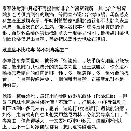
泰寧注射劑4月起不再提供給非合作醫療院所，其他合作醫療
院所也將供貨到合約期滿，等同宣布退出台灣市場。馬偕感染
科主任王威勝表示，平時對於醫療相關的議題都不太願意表達
意見，但這次真的太生氣，健保署根本不曉得臨床實際的情
形，面對救命藥的議價機制竟與一般藥品相同，最後線用藥也
能因砍藥價退出台灣，等於把民眾性命也放在後線。
敗血症不比梅毒 等不到專案進口
泰寧注射劑問世時，被譽為「藍波藥」，幾乎所有細菌都能抵
擋，後來雖有其他成分的抗生素問世，但王威勝說「你永遠不
曉得患者體內的細菌是哪一種，多一種選擇，多一種救命的機
會」，而台灣後線用藥，一個個離開台灣，對患者絕對不是一
件好事。
他說，梅毒治療，最好用的藥叫做盤尼西林（Penicillin），但
盤尼西林也因為健保砍價「不玩了」，從原本100多元降到只
剩下70到80多元左右，患者一週施打1次連續打3週就能治癒，
如今，患有梅毒的患者想要用盤尼西林，必須要專案進口，且
專案進口價高得嚇人，一支要800到900多元，價差到8倍以
上，且不一定每家醫院都有，想用還得碰運氣。