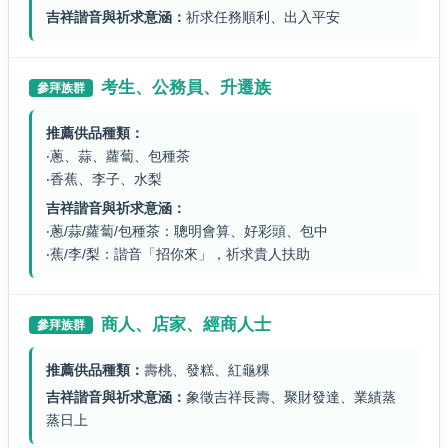
吉祥諧音與祈求意涵：
祈求任務順利、出入平安
考生、公務員、升遷族
參拜族群
推薦供品種類：
‧蔥、蒜、蘿蔔、包種茶
‧香蕉、李子、水梨
吉祥諧音與祈求意涵：
‧蔥/蒜/蘿蔔/包種茶：聰明會算、好彩頭、包中
‧蕉/李/梨：諧音「招你來」，祈求貴人扶助
商人、店家、經商人士
參拜族群
推薦供品種類：
壽桃、發糕、紅龜粿
吉祥諧音與祈求意涵：
象徵吉祥長壽、聚財發達、業績蒸
蒸日上