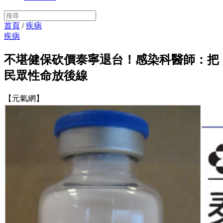
首頁
/
疾病
疾病
不堪健保砍價泰寧退台！感染科醫師：把
民眾性命放後線
【元氣網】