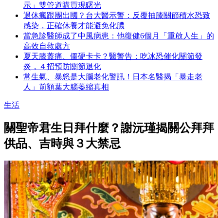
示」雙管道購買現曙光
退休瘋跟團出國？台大醫示警：反覆抽膝關節積水恐致
感染，正確休養才能避免化膿
當急診醫師成了中風病患：他復健6個月「重啟人生」的
高效自救處方
夏天膝蓋痛、僵硬卡卡？醫警告：吃冰恐催化關節發
炎，４招預防關節退化
常生氣、暴怒是大腦老化警訊！日本名醫揭「暴走老
人」前額葉大腦萎縮真相
生活
關聖帝君生日拜什麼？謝沅瑾揭關公拜拜
供品、吉時與３大禁忌