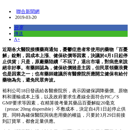
聯合新聞網
2019-03-20
分享
傳送
A+
近期各大醫院接獲藥商通知，憂鬱症患者常使用的藥物「百憂
解」錠劑，因成本上漲、健保砍價等因素，決議於4月1日起停
止供貨；只是，原廠藥陸續「不玩了」退出市場，對病患來說
絕非好事。有藥師認為，健保砍價雖是主因，但民眾領藥浪費
也是因素之一；也有藥師建議所有醫療院所應開立健保有給付
藥物為先，避免民眾奔波。
裕利公司18日發函給各醫療院所，表示因健保調降藥價、原物
料和運輸成本上漲，以及政府要求生產線全面符合PIC／S
GMP要求等因素，在精算後考量其藥品百憂解錠20毫克
（prozac 20mg dispersible）不敷成本，決定自4月1日起停止供
貨。同時為確保醫院與病患用藥的權益，只要於3月29日前接
到訂貨單，都會足量供應。