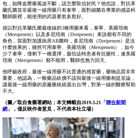
包，如降血壓藥風波不斷，該怎麼取信於民？他也說，對抗革
蘭氏菌並非最後一線用藥只有泰寧，面對細菌在專業的感染科
醫師眼裡，能使用的武器要愈多愈好。
就以對抗革蘭氏菌最後線的3種用藥來看，泰寧、美羅培南
（Meropenem）以及多尼培南（Doripenem）來說都有不同的
角色，當面對加護病房AB菌時，多尼培南（Doripenem）是沒
什麼效果的，雖然可用泰寧、美羅培南（Meropenem），如今
少了泰寧，僅剩下一種選擇，最怕這時患者有抗藥性，連美羅
培南（Meropenem）都不能用，醫師也無力回天。
他呼籲政府，最後一線用藥不比普通的感冒藥，藥物品質非常
重要，他認為，一般藥品砍價不該與最後一線用藥相提並論，
讓最後一線用藥的原廠藥統統退出台灣，對第一線的醫療幫助
不大。
（圖／取自食藥署網站；本文轉載自2019.3.21「
聯合新聞
網
」，僅反映作者意見，不代表本社立場）