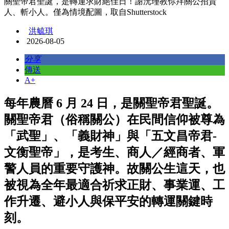
關聖帝君聖誕，是轉運求財絕佳日！謝沅瑾教你拜關公招貴
人、斬小人。僅為情境配圖，取自Shutterstock
洪毓琪
2026-08-05
分享
傳送
A+
每年農曆 6 月 24 日，是關聖帝君聖誕。
關聖帝君（俗稱關公）在民間信仰被尊為
「武聖」、「義財神」與「五文昌帝君-
文衡聖帝」，是考生、商人／經商者、軍
警人員的重要守護神。故關公生這天，也
被視為全年最適合祈求正財、事業運、工
作升遷、避小人與保平安的轉運關鍵時
刻。