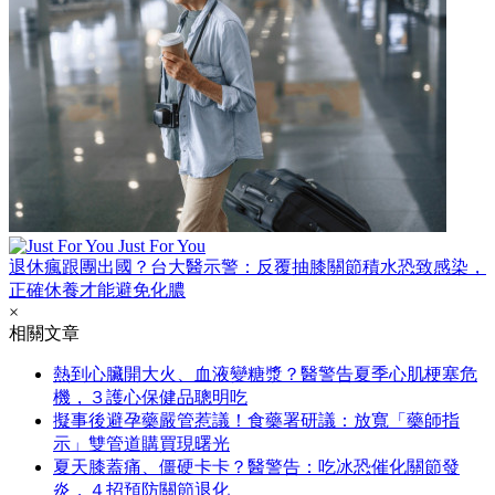
Just For You
退休瘋跟團出國？台大醫示警：反覆抽膝關節積水恐致感染，
正確休養才能避免化膿
×
相關文章
熱到心臟開大火、血液變糖漿？醫警告夏季心肌梗塞危
機，３護心保健品聰明吃
擬事後避孕藥嚴管惹議！食藥署研議：放寬「藥師指
示」雙管道購買現曙光
夏天膝蓋痛、僵硬卡卡？醫警告：吃冰恐催化關節發
炎，４招預防關節退化