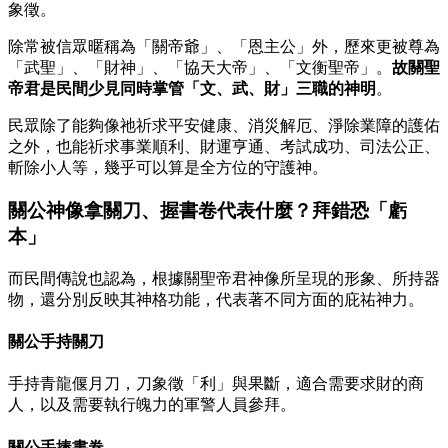
象徵。
除常被信眾暱稱為「關帝爺」、「恩主公」外，歷來更被尊為
「武聖」、「財神」、「協天大帝」、「文衡聖帝」。
故關聖
帝君是民間少見同時掌管「文、武、財」三職的神明
。
民眾除了能夠像祂祈求平安健康、消災解厄、淨除業障的護佑
之外，也能祈求事業順利、財運亨通、考試成功、司法公正、
斬除小人等，幾乎可以算是全方位的守護神。
關公神像拿關刀、握書卷代表什麼？拜錯恐「虧
本」
而民間傳說也認為，根據關聖帝君神像所呈現的形象、所持器
物，還分別反映其神格功能，代表著不同方面的庇祐神力。
關公手持關刀
手持青龍偃月刀，刀象徵「利」與果斷，適合需要求財的商
人，以及需要執行魄力的軍警人員參拜。
關公手捧書卷