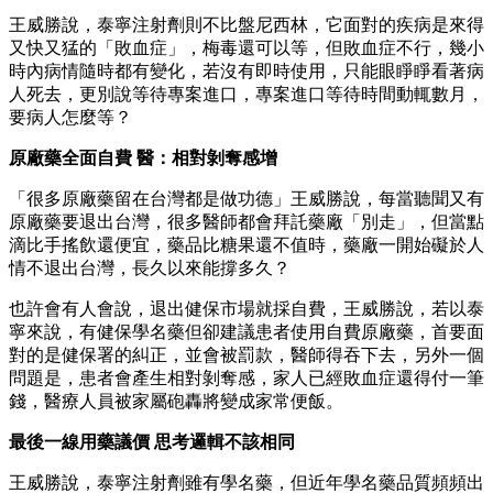
王威勝說，泰寧注射劑則不比盤尼西林，它面對的疾病是來得
又快又猛的「敗血症」，梅毒還可以等，但敗血症不行，幾小
時內病情隨時都有變化，若沒有即時使用，只能眼睜睜看著病
人死去，更別說等待專案進口，專案進口等待時間動輒數月，
要病人怎麼等？
原廠藥全面自費 醫：相對剝奪感增
「很多原廠藥留在台灣都是做功德」王威勝說，每當聽聞又有
原廠藥要退出台灣，很多醫師都會拜託藥廠「別走」，但當點
滴比手搖飲還便宜，藥品比糖果還不值時，藥廠一開始礙於人
情不退出台灣，長久以來能撐多久？
也許會有人會說，退出健保市場就採自費，王威勝說，若以泰
寧來說，有健保學名藥但卻建議患者使用自費原廠藥，首要面
對的是健保署的糾正，並會被罰款，醫師得吞下去，另外一個
問題是，患者會產生相對剝奪感，家人已經敗血症還得付一筆
錢，醫療人員被家屬砲轟將變成家常便飯。
最後一線用藥議價 思考邏輯不該相同
王威勝說，泰寧注射劑雖有學名藥，但近年學名藥品質頻頻出