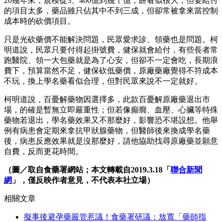
20幾年來，規模從3、400億到幾千億，餅看似很大，但要給付
的項目太多，藥品雖只佔其中不到三成，但卻常被拿來當控制
成本時的砍價項目。
只是光砍藥價不能解決問題，民眾愛求診、領藥也是問題。柯
明道說，民眾只要付得起掛號費，健保就會給付，有些長者常
跑醫院、領一大包藥就是為了心安，但卻不一定會吃，長期浪
費下，預算當然不足，健保砍低藥價，原廠藥廠覺得不符成本
不玩，換上學名藥看似合理，但對民眾來說不一定就好。
柯明道說，百憂解藥物因選擇多，此款百憂解原廠藥退出市
場，的確是暫無立即嚴重性；但若像癲癇、血壓、心臟等特殊
藥物若退出，學名藥效果又不那麼好，影響恐不堪設想。他舉
例有病患會定期來拿抗甲狀腺藥物，但醫師後來換成學名藥
後，病患反應效果就是沒那麼好，請他協助找尋原廠藥並願意
自費，反而更花時間。
（圖／取自食藥署網站；本文轉載自2019.3.18「
聯合新聞
網
」，僅反映作者意見，不代表本社立場）
相關文章
擬事後避孕藥嚴管惹議！食藥署研議：放寬「藥師指