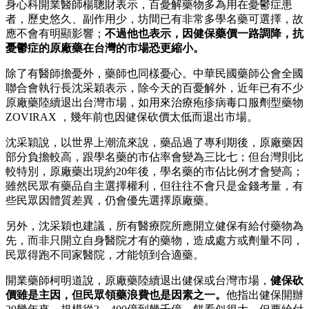
身心科開業醫師楊聰財表示，百憂解藥物多為用在憂鬱症患
者，歷史悠久、副作用少，坊間已有非常多學名藥可選擇，故
應不會有明顯影響；
不過他也表示，因健保藥價一路調降，抗
憂鬱症的原廠藥在台灣的市場恐更縮小。
除了有醫師擔憂外，藥師也同樣憂心。中華民國藥師公會全國
聯合會執行長沈采穎表示，除今天的百憂解外，近年已有不少
原廠藥陸續退出台灣市場，如用來治療疱疹病毒口服劑型藥物
ZOVIRAX ，幾年前也因健保砍價太低而退出市場。
沈采穎說，以世界上潮流來說，藥品過了專利期後，原廠藥因
部分負擔較高，跟學名藥的市佔率會變為三比七；但台灣則比
較特別，原廠藥出現約20年後，學名藥的市佔比例才會變高；
雖然民眾有藥品自主選擇權利，但往往不會只是金錢考量，有
些民眾因體質差異，仍會優先選擇原廠藥。
另外，沈采穎也建議，所有醫療院所應開立健保有給付藥物為
先，而非只開立自身醫院才有的藥物，造成處方或劑量不同，
民眾得跑不同家醫院，才能領到合適藥。
開業藥師柯明道說，原廠藥陸續退出健保或台灣市場，
健保砍
價雖是主因，但民眾領藥浪費也是因素之一。
他指出健保開辦