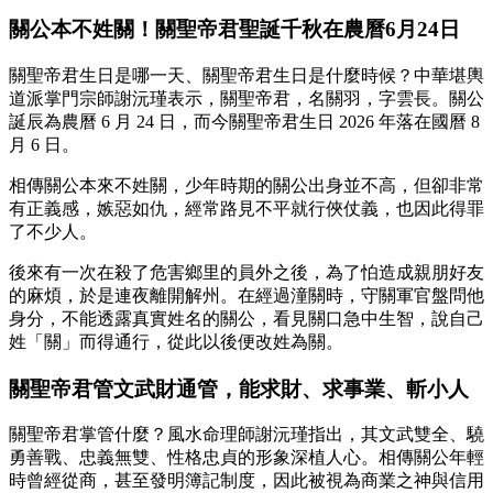
關公本不姓關！關聖帝君聖誕千秋在農曆6月24日
關聖帝君生日是哪一天、關聖帝君生日是什麼時候？中華堪輿
道派掌門宗師謝沅瑾表示，關聖帝君，名關羽，字雲長。關公
誕辰為農曆 6 月 24 日，而今關聖帝君生日 2026 年落在國曆 8
月 6 日。
相傳關公本來不姓關，少年時期的關公出身並不高，但卻非常
有正義感，嫉惡如仇，經常路見不平就行俠仗義，也因此得罪
了不少人。
後來有一次在殺了危害鄉里的員外之後，為了怕造成親朋好友
的麻煩，於是連夜離開解州。在經過潼關時，守關軍官盤問他
身分，不能透露真實姓名的關公，看見關口急中生智，說自己
姓「關」而得通行，從此以後便改姓為關。
關聖帝君
管文武財通管，
能求財、求事業、斬小人
關聖帝君掌管什麼？風水命理師謝沅瑾指出，其文武雙全、驍
勇善戰、忠義無雙、性格忠貞的形象深植人心。相傳關公年輕
時曾經從商，甚至發明簿記制度，因此被視為商業之神與信用