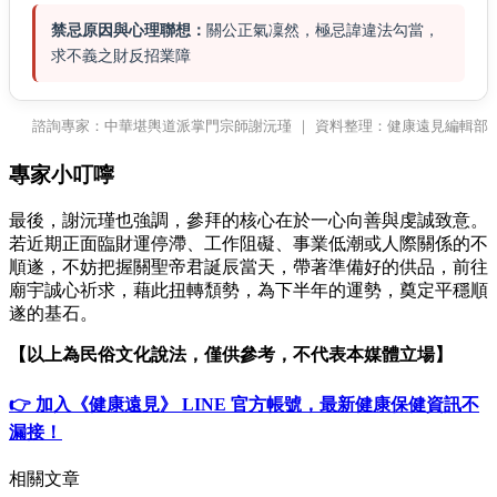
禁忌原因與心理聯想：
關公正氣凜然，極忌諱違法勾當，
求不義之財反招業障
諮詢專家：中華堪輿道派掌門宗師謝沅瑾 ｜ 資料整理：健康遠見編輯部
專家小叮嚀
最後，謝沅瑾也強調，參拜的核心在於一心向善與虔誠致意。
若近期正面臨財運停滯、工作阻礙、事業低潮或人際關係的不
順遂，不妨把握關聖帝君誕辰當天，帶著準備好的供品，前往
廟宇誠心祈求，藉此扭轉頹勢，為下半年的運勢，奠定平穩順
遂的基石。
【以上為民俗文化說法，僅供參考，不代表本媒體立場】
👉 加入《健康遠見》 LINE 官方帳號，最新健康保健資訊不
漏接！
相關文章