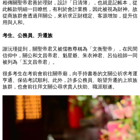
相傳關聖帝君善於理財，設計「日清簿」，也就是記帳本，從
此帳款明細一目瞭然，有利於會計業務，因此被視為財神。故
從商族群會透過拜關公，來祈求正財穩定、客源增加，提升信
用與人和。
考生、公務員、升遷族
謝沅瑾提到，關聖帝君又被儒教尊稱為「文衡聖帝」，在民間
信仰中，關公和文昌帝君、魁星爺、朱衣神君、呂仙祖師一同
被列為「五文昌帝君」。
很多考生在考前會前往關帝廟，向手持書卷的文關公祈求考運
亨通、保佑考試順利。此外，許多公務員、盼望升遷的上班族
族群，也會前往拜文關公尋求貴人扶助、職涯順遂。