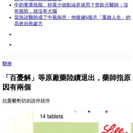
牛奶要選低脂、炒菜少放點油是迷思？曾嶔元醫師：沒
有脂肪，就沒有大腦
當急診醫師成了中風病患：他復健6個月「重啟人生」的
高效自救處方
醫療
「百憂解」等原廠藥陸續退出，藥師指原
因有兩個
抗憂鬱劑切勿說停就停