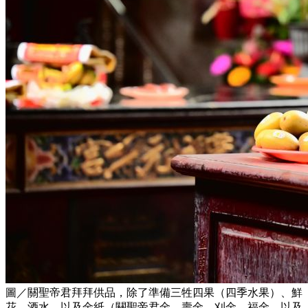
圖／關聖帝君拜拜供品，除了準備三牲四果（四季水果）、鮮
花、酒水，以及金紙（關聖帝君金、壽金、刈金、福金，以及