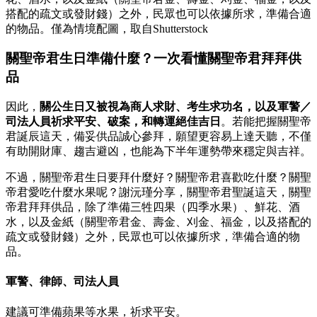
搭配的疏文或發財錢）之外，民眾也可以依據所求，準備合適
的物品。僅為情境配圖，取自Shutterstock
關聖帝君生日準備什麼？一次看懂關聖帝君拜拜供
品
因此，
關公生日又被視為商人求財、考生求功名，以及軍警／
司法人員祈求平安、破案，和轉運絕佳吉日
。若能把握關聖帝
君誕辰這天，備妥供品誠心參拜，願望更容易上達天聽，不僅
有助開財庫、趨吉避凶，也能為下半年運勢帶來穩定與吉祥。
不過，關聖帝君生日要拜什麼好？關聖帝君喜歡吃什麼？關聖
帝君愛吃什麼水果呢？謝沅瑾分享，關聖帝君聖誕這天，關聖
帝君拜拜供品，除了準備三牲四果（四季水果）、鮮花、酒
水，以及金紙（關聖帝君金、壽金、刈金、福金，以及搭配的
疏文或發財錢）之外，民眾也可以依據所求，準備合適的物
品。
軍警、律師、司法人員
建議可準備蘋果等水果，祈求平安。