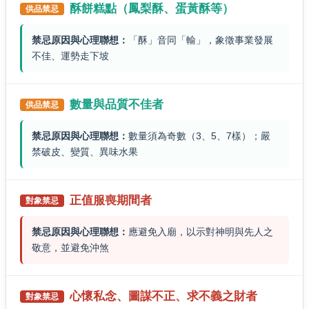
酥餅糕點（鳳梨酥、蛋黃酥等）
供品禁忌
禁忌原因與心理聯想：
「酥」音同「輸」，象徵事業發展
不佳、運勢走下坡
數量與品質不佳者
供品禁忌
禁忌原因與心理聯想：
數量須為奇數（3、5、7樣）；嚴
禁破皮、變質、異味水果
正值服喪期間者
對象禁忌
禁忌原因與心理聯想：
應避免入廟，以示對神明與先人之
敬意，並避免沖煞
心懷私念、
圖謀不正、
求不義之財者
對象禁忌