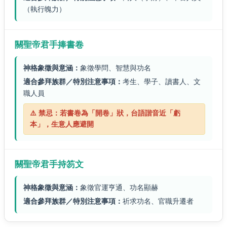
（執行魄力）
關聖帝君手捧書卷
神格象徵與意涵：
象徵學問、智慧與功名
適合參拜族群／特別注意事項：
考生、學子、讀書人、文
職人員
⚠️ 禁忌：若書卷為「開卷」狀，台語諧音近「虧
本」，生意人應避開
關聖帝君手持笏文
神格象徵與意涵：
象徵官運亨通、功名顯赫
適合參拜族群／特別注意事項：
祈求功名、官職升遷者