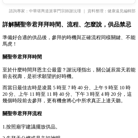
諮詢專家：中華堪輿道派掌門宗師謝沅瑾 ｜ 資料整理：健康遠見編輯部
詳解關聖帝君拜拜時間、流程、怎麼說，供品禁忌
準備好合適的供品後，參拜的時機與正確流程同樣關鍵、不能
馬虎！
關聖帝君拜拜時間
至於什麼時間拜恩主公最靈？謝沅瑾指出，關公誕辰當天若能
前去祝壽，是祈求願望的好時機。
而當日最佳吉時是凌晨 5 時至 7 時 40 分、上午 9 時至 10 時
20 分、上午 11 時至 11 時 40 分、下午 3 時至 4 時 20 分，這
幾個時段前去參拜，更有機會將心中所求真正上達天聽。
關聖帝君拜拜流程
1.按照廟宇建議擺放供品。