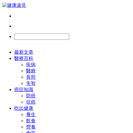
最新文章
醫療百科
疾病
醫療
長照
失智
癌症知識
防癌
抗癌
吃出健康
養生
飲食
營養