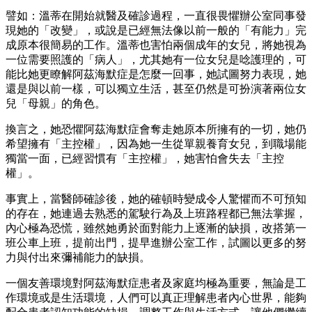
譬如：溫蒂在開始就醫及確診過程，一直很畏懼辦公室同事發
現她的「改變」，或說是已經無法像以前一般的「有能力」完
成原本很簡易的工作。溫蒂也害怕兩個成年的女兒，將她視為
一位需要照護的「病人」，尤其她有一位女兒是唸護理的，可
能比她更瞭解阿茲海默症是怎麼一回事，她試圖努力表現，她
還是與以前一樣，可以獨立生活，甚至仍然是可扮演著兩位女
兒「母親」的角色。
換言之，她恐懼阿茲海默症會奪走她原本所擁有的一切，她仍
希望擁有「主控權」，因為她一生從單親養育女兒，到職場能
獨當一面，已經習慣有「主控權」，她害怕會失去「主控
權」。
事實上，當醫師確診後，她的確頓時變成令人驚懼而不可預知
的存在，她連過去熟悉的駕駛行為及上班路程都已無法掌握，
內心極為恐慌，雖然她勇於面對能力上逐漸的缺損，改搭第一
班公車上班，提前出門，提早進辦公室工作，試圖以更多的努
力與付出來彌補能力的缺損。
一個友善環境對阿茲海默症患者及家庭均極為重要，無論是工
作環境或是生活環境，人們可以真正理解患者內心世界，能夠