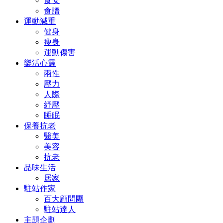
食安
食譜
運動減重
健身
瘦身
運動傷害
樂活心靈
兩性
壓力
人際
紓壓
睡眠
保養抗老
醫美
美容
抗老
品味生活
居家
駐站作家
百大顧問團
駐站達人
主題企劃