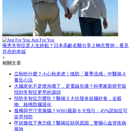
Just For You
罹患失智症是人生終點？日本高齡名醫分享２轉念實例：看見
共存的幸福
×
相關文章
立秋吃什麼？小心秋老虎！慎防「夏季流感」中醫揭４
養生心法
大腦老化不是燈泡壞了，是電線先壞？科學家新研究疑
找到失智症更早的源頭
預防失智症怎麼吃？醫揭５大抗發炎益腦好食，全穀
物、核桃防腦退化
孤獨與空汙竟傷腦？WHO最新６大指引：45%認知症可
提早預防
甲狀腺低下會怎樣？醫揭症狀與原因，警惕心血管疾病
風險