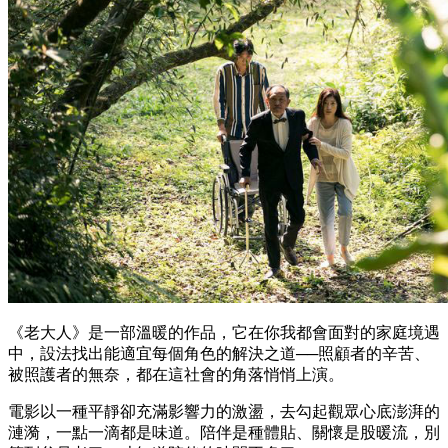
《老大人》是一部溫暖的作品，它在你我都會面對的家庭境遇
中，設法找出能適宜每個角色的解決之道──照顧者的辛苦、
被照護者的無奈，都在這社會的角落悄悄上演。
電影以一種平靜卻充滿影響力的激盪，去勾起觀眾心底澎湃的
漣漪，一點一滴都是味道。陪伴是種體貼、關懷是股暖流，別