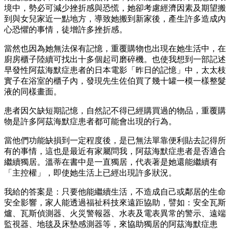
境中，勢必可減少挫折感與恐慌，她卻考慮經濟因素及期望搬
到與女兒家近一點地方，導致她搬到新家後，產生許多造成內
心恐懼的事情，徒增許多挫折感。
當然也因為她無法保有記憶，重覆購物也出現在她生活中，在
廚房櫃子陸續可找出十多個起司磨碎機。也使我想到一部記述
早發性阿茲海默症患者的日本電影「昨日的記憶」中，太太枝
實子在浴室的櫃子內，發現先生佐伯買了幾十罐一模一樣整髮
液的同樣畫面。
患者因欠缺短期記憶，自然記不得已經購買過的物品，重覆購
物是許多阿茲海默症患者都可能會出現的行為。
當他們功能缺損到一定程度後，是已無法單靠便利貼去記得所
有的事情，這也是最近有家屬問我，阿茲海默症患者是否適合
繼續獨居。溫蒂在書中是一直獨居，代表著是她還能繼續有
「主控權」，即使她生活上已經出現許多狀況。
我給的答案是：只要他能繼續生活，不造成自己或鄰居的生命
安全影響，家人能透過福祉科技來遠距協助，譬如：安全瓦斯
爐、瓦斯偵測器、火災警報器、水表及電表異常的警示、遠端
監視器、地毯及床墊感測器等，來協助獨居的阿茲海默症患