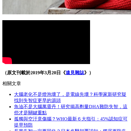
（原文刊載於2019年3月20日《
遠見雜誌
》）
相關文章
大腦老化不是燈泡壞了，是電線先壞？科學家新研究疑
找到失智症更早的源頭
魚油不是大腦萬靈丹！研究揭高劑量DHA難防失智，這
些才是關鍵重點
孤獨與空汙竟傷腦？WHO最新６大指引：45%認知症可
提早預防