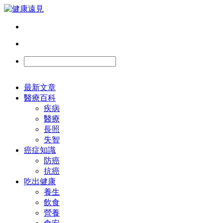
最新文章
醫療百科
疾病
醫療
長照
失智
癌症知識
防癌
抗癌
吃出健康
養生
飲食
營養