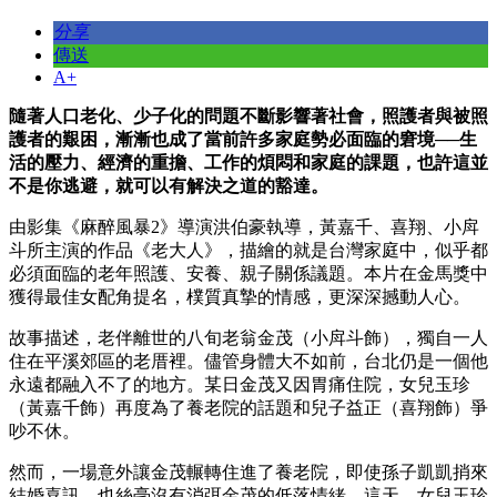
分享
傳送
A+
隨著人口老化、少子化的問題不斷影響著社會，照護者與被照
護者的艱困，漸漸也成了當前許多家庭勢必面臨的窘境──生
活的壓力、經濟的重擔、工作的煩悶和家庭的課題，也許這並
不是你逃避，就可以有解決之道的豁達。
由影集《麻醉風暴2》導演洪伯豪執導，黃嘉千、喜翔、小戽
斗所主演的作品《老大人》，描繪的就是台灣家庭中，似乎都
必須面臨的老年照護、安養、親子關係議題。本片在金馬獎中
獲得最佳女配角提名，樸質真摯的情感，更深深撼動人心。
故事描述，老伴離世的八旬老翁金茂（小戽斗飾），獨自一人
住在平溪郊區的老厝裡。儘管身體大不如前，台北仍是一個他
永遠都融入不了的地方。某日金茂又因胃痛住院，女兒玉珍
（黃嘉千飾）再度為了養老院的話題和兒子益正（喜翔飾）爭
吵不休。
然而，一場意外讓金茂輾轉住進了養老院，即使孫子凱凱捎來
結婚喜訊，也絲毫沒有消弭金茂的低落情緒。這天，女兒玉珍