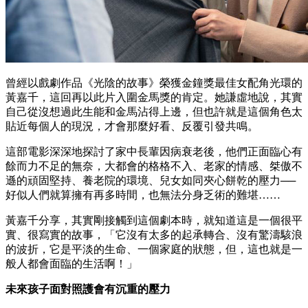
曾經以戲劇作品《光陰的故事》榮獲金鐘獎最佳女配角光環的
黃嘉千，這回再以此片入圍金馬獎的肯定。她謙虛地說，其實
自己從沒想過此生能和金馬沾得上邊，但也許就是這個角色太
貼近每個人的現況，才會那麼好看、反覆引發共鳴。
這部電影深深地探討了家中長輩因病衰老後，他們正面臨心有
餘而力不足的無奈，大都會的格格不入、老家的情感、桀傲不
遜的頑固堅持、養老院的環境、兒女如同夾心餅乾的壓力──
好似人們就算擁有再多時間，也無法分身乏術的難堪……
黃嘉千分享，其實剛接觸到這個劇本時，就知道這是一個很平
實、很寫實的故事，「它沒有太多的起承轉合、沒有驚濤駭浪
的波折，它是平淡的生命、一個家庭的狀態，但，這也就是一
般人都會面臨的生活啊！」
未來孩子面對照護會有沉重的壓力