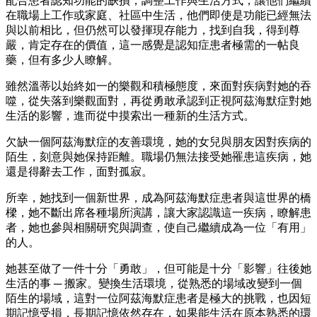
配合患者認知功能的缺損，調整工作與生活方式，讓他們繼續
在職場上工作或家庭、社區中生活，他們即使是功能已經無法
與以前相比，但仍然可以發揮現存能力，找到自我，得到尊
嚴，肯定存在的價值，這一感覺是認知症患者極需的一帖良
藥，但有多少人瞭解。
雖然溫蒂以始終如一的樂觀和積極態度，來面對疾病對她的吞
噬，從失落到樂觀面對，再從勇敢承認到正視阿茲海默症對她
生活的影響，進而從中摸索出一種新的生活方式。
欠缺一個阿茲海默症的友善環境，她的女兒與朋友因對疾病的
陌生，刻意與她保持距離。職場仍無法接受她罹患這疾病，她
還是得辭去工作，面對孤寂。
所幸，她找到一個新世界，成為阿茲海默症患者與這世界的橋
樑，她不斷出席各種場所演講，讓大家認識這一疾病，瞭解患
者，她也參與相關研究與調查，使自己繼續成為一位「有用」
的人。
她甚至做了一件十分「勇敢」，但可能是十分「影響」往後她
生活的事 ─ 搬家。變換生活環境，從熟悉的場域改變到一個
陌生的場域，這對一位阿茲海默症患者是極大的挑戰，也因短
期記憶受損，長期記憶依然存在，如果能生活在原本熟悉的環