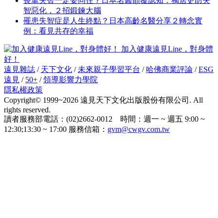
長輩失智一定要同住？日本名醫顛覆認知：獨居更防失
智惡化，２招鍛鍊大腦
罹患失智症是人生終點？日本高齡名醫分享２轉念實
例：看見共存的幸福
加入健康遠見Line，對身體
好！
遠見雜誌
/
天下文化
/
未來親子學習平台
/
哈佛商業評論
/
ESG
遠見
/
50+
/
領導影響力學院
隱私權政策
Copyright© 1999~2026 遠見天下文化出版股份有限公司. All
rights reserved.
讀者服務部電話：(02)2662-0012 時間：週一 ~ 週五 9:00 ~
12:30;13:30 ~ 17:00 服務信箱：
gvm@cwgv.com.tw