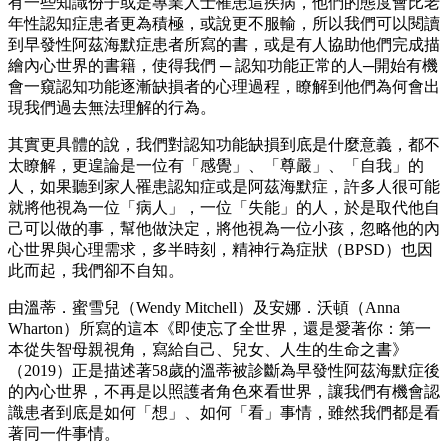
有一些知識份子或是專業人士罹患這疾病，他們的態度會比老
年性認知症患者更為積極，或說更不服輸，所以我們可以閱讀
到早發性阿茲海默症患者所寫的書，或是有人協助他們完成描
繪內心世界的書籍，使得我們 ─ 認知功能正常的人─開始有機
會一窺認知功能逐漸缺損者的心理過程，瞭解到他們為何會出
現我們過去無法理解的行為。
其實更具體的說，我們對認知功能缺損到底是什麼意義，都不
太瞭解，更遑論是一位有「感覺」、「尊嚴」、「自我」的
人，如果聽到家人罹患認知症或是阿茲海默症，許多人很可能
就將他視為一位「病人」，一位「失能」的人，於是取代他自
己可以做的事，幫他做決定，將他視為一位小孩，忽略他的內
心世界與心理需求，多半時刻，精神行為症狀（BPSD）也因
此而起，我們卻不自知。
由溫蒂．蜜雪兒（Wendy Mitchell）及安娜．沃頓（Anna
Wharton）所寫的這本《即使忘了全世界，還是愛著你：第一
本從失智母親視角，寫給自己、兒女、人生的生命之書》
（2019）正是描述著58歲的溫蒂被診斷為早發性阿茲海默症後
的內心世界，不再是以照護者角色來看世界，讓我們有機會認
識患者到底是如何「想」、如何「看」事情，雖然我們都是看
著同一件事情。